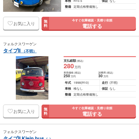
車検
R10.5
保証
なし
整備
定期点検整備無し
今すぐ在庫確認・見積り依頼
無
お気に入り
電話する
料
フォルクスワーゲン
タイプII
（不明）
支払総額
(税込)
280
万円
車両価格
(税込)
諸費用
(税込)
250
30
万円
万円
年式
1998
(H10)
走行
(不明)
車検
検なし
保証
なし
整備
定期点検整備無し
今すぐ在庫確認・見積り依頼
無
お気に入り
電話する
料
フォルクスワーゲン
タイプII Klein bus
（-）