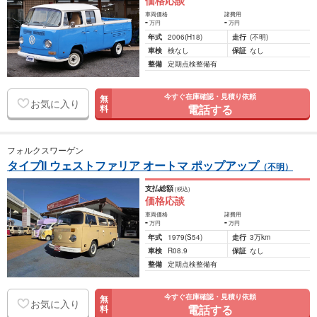
価格応談
車両価格
諸費用
-
-
万円
万円
年式
2006
(H18)
走行
(不明)
車検
検なし
保証
なし
整備
定期点検整備有
今すぐ在庫確認・見積り依頼
無
お気に入り
電話する
料
フォルクスワーゲン
タイプII ウェストファリア オートマ ポップアップ
（不明）
支払総額
(税込)
価格応談
車両価格
諸費用
-
-
万円
万円
年式
1979
(S54)
走行
3万km
車検
R08.9
保証
なし
整備
定期点検整備有
今すぐ在庫確認・見積り依頼
無
お気に入り
電話する
料