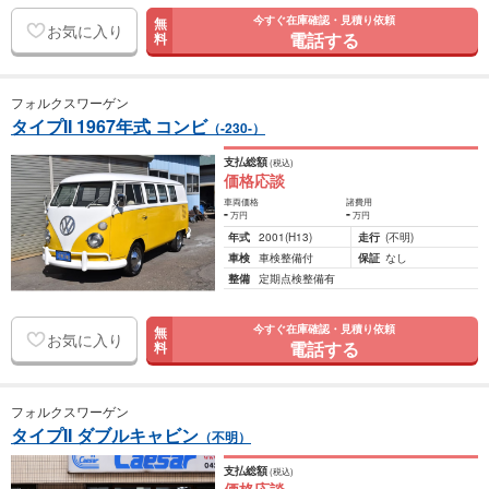
今すぐ在庫確認・見積り依頼
無
お気に入り
電話する
料
フォルクスワーゲン
タイプII 1967年式 コンビ
（-230-）
支払総額
(税込)
価格応談
車両価格
諸費用
-
-
万円
万円
年式
2001
(H13)
走行
(不明)
車検
車検整備付
保証
なし
整備
定期点検整備有
今すぐ在庫確認・見積り依頼
無
お気に入り
電話する
料
フォルクスワーゲン
タイプII ダブルキャビン
（不明）
支払総額
(税込)