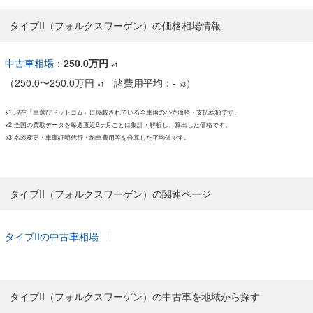
タイプII（フォルクスワーゲン）の価格相場情報
中古車相場
：
250.0万円
※1
（
250.0
〜
250.0万円
諸費用平均：-
）
※1
※3
※1 現在「車選びドットコム」に掲載されている全車両の小売価格・支払総額です。
※2 全国の買取データを毎週直近6ヶ月ごとに集計・解析し、算出した価格です。
※3 名義変更・車庫証明代行・納車費用等を合算した平均値です。
タイプII（フォルクスワーゲン）の関連ページ
タイプIIの中古車相場
タイプII（フォルクスワーゲン）の中古車を地域から探す