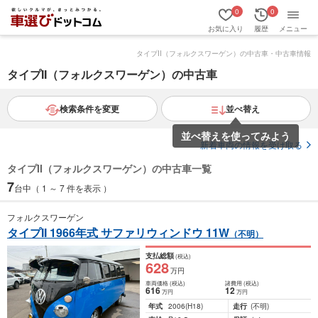
0
0
お気に入り
履歴
メニュー
タイプII（フォルクスワーゲン）の中古車・中古車情報
タイプII（フォルクスワーゲン）の中古車
検索条件を変更
並べ替え
並べ替えを使ってみよう
新着車両の情報を受け取る
タイプII（フォルクスワーゲン）の中古車一覧
7
台中（ 1 ～ 7 件を表示 ）
フォルクスワーゲン
タイプII 1966年式 サファリウィンドウ 11W
（不明）
支払総額
(税込)
628
万円
車両価格
(税込)
諸費用
(税込)
616
12
万円
万円
年式
2006
(H18)
走行
(不明)