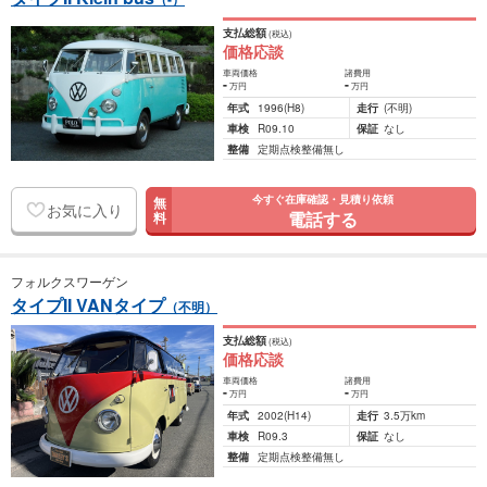
支払総額
(税込)
価格応談
車両価格
諸費用
-
-
万円
万円
年式
1996
(H8)
走行
(不明)
車検
R09.10
保証
なし
整備
定期点検整備無し
今すぐ在庫確認・見積り依頼
無
お気に入り
電話する
料
フォルクスワーゲン
タイプII VANタイプ
（不明）
支払総額
(税込)
価格応談
車両価格
諸費用
-
-
万円
万円
年式
2002
(H14)
走行
3.5万km
車検
R09.3
保証
なし
整備
定期点検整備無し