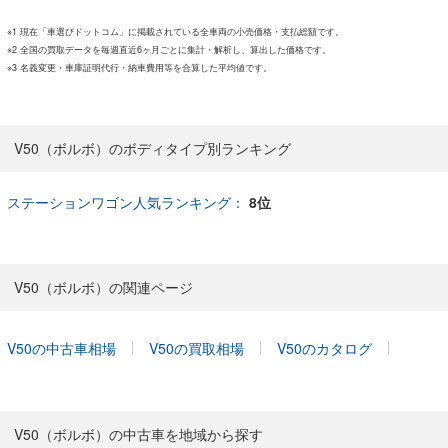
※1 現在「車選びドットコム」に掲載されている全車両の小売価格・支払総額です。
※2 全国の買取データを毎週直近6ヶ月ごとに集計・解析し、算出した価格です。
※3 名義変更・車庫証明代行・納車費用等を合算した平均値です。
V50（ボルボ）のボディタイプ別ランキング
ステーションワゴン人気ランキング：
8位
V50（ボルボ）の関連ページ
V50の中古車相場
V50の買取相場
V50のカタログ
V50（ボルボ）の中古車を地域から探す