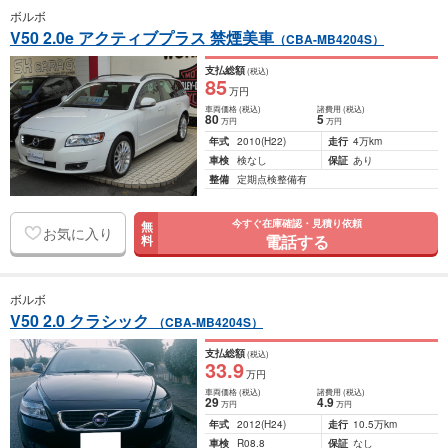
ボルボ
V50 2.0e アクティブプラス 禁煙美車
（CBA-MB4204S）
支払総額
(税込)
85
万円
車両価格
(税込)
諸費用
(税込)
80
5
万円
万円
年式
2010
(H22)
走行
4万km
車検
検なし
保証
あり
整備
定期点検整備有
今すぐ在庫確認・見積り依頼
無
お気に入り
電話する
料
ボルボ
V50 2.0 クラシック
（CBA-MB4204S）
支払総額
(税込)
33
.9
万円
車両価格
(税込)
諸費用
(税込)
29
4
.9
万円
万円
年式
2012
(H24)
走行
10.5万km
車検
R08.8
保証
なし