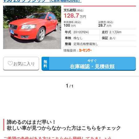
（CBA-MB4204S）
支払総額
(税込)
128
.7
万円
車両価格
(税込)
諸費用
(税込)
100
28
.7
万円
万円
年式
2012
(H24)
走行
2.1万km
車検
検なし
保証
あり
整備
定期点検整備無し
情報提供：
今すぐ
無
お気に入り
在庫確認・見積依頼
料
1
/ 1
諦めるのはまだ早い！
欲しい車が見つからなかった方はこちらをチェック
ご希望の条件がある方はこちらから登録してみましょう。