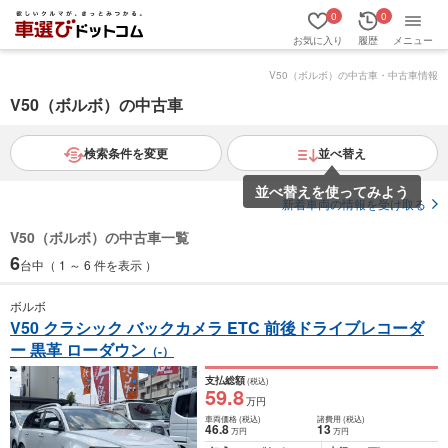
0
0
お気に入り
履歴
メニュー
V50（ボルボ）の中古車・中古車情報
V50（ボルボ）の中古車
検索条件を変更
並べ替え
並べ替えを使ってみよう
新着車両の情報を受け取る
V50（ボルボ）の中古車一覧
6
台中（ 1 ～ 6 件を表示 ）
ボルボ
V50 クラシック バックカメラ ETC 前後ドライブレコーダ
ー 黒革 ローダウン
（-）
支払総額
(税込)
59
.8
万円
車両価格
(税込)
諸費用
(税込)
46
.8
13
万円
万円