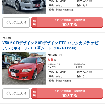
年式
2012
(H24)
走行
9.4万km
車検
検なし
保証
あり
整備
定期点検整備無し
今すぐ在庫確認・見積り依頼
無
お気に入り
電話する
料
ボルボ
V50 2.0 Rデザイン 2.0Rデザイン ETC バックカメラ ナビ
アルミホイール HID 革シート
（CBA-MB4204S）
支払総額
(税込)
56
万円
車両価格
(税込)
諸費用
(税込)
40
16
万円
万円
年式
2012
(H24)
走行
7.7万km
車検
検なし
保証
なし
整備
定期点検整備有
今すぐ在庫確認・見積り依頼
無
お気に入り
電話する
料