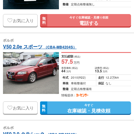
整備
定期点検整備無し
今すぐ在庫確認・見積り依頼
無
お気に入り
電話する
料
ボルボ
V50 2.0e スポーツ
（CBA-MB4204S）
支払総額
(税込)
57
.5
万円
車両価格
(税込)
諸費用
(税込)
44
13
.5
万円
万円
年式
2010
(H22)
走行
12.2万km
車検
車検整備付
保証
なし
整備
定期点検整備有
情報提供：
今すぐ
無
お気に入り
在庫確認・見積依頼
料
ボルボ
V50 2.0 クラシック