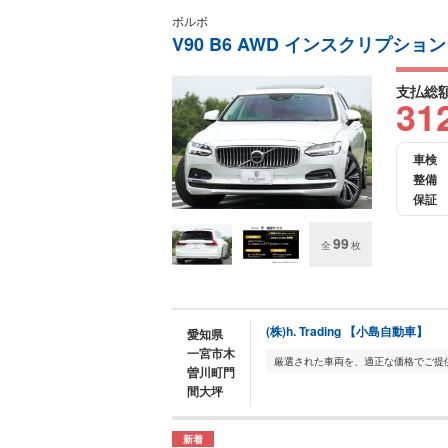
ボルボ
V90 B6 AWD インスクリプション
支払総
31
車検
整備
保証
99
全
枚
(株)h. Trading 【小島自動車】
愛知県
一宮市木
曽川町門
間大坪
新着