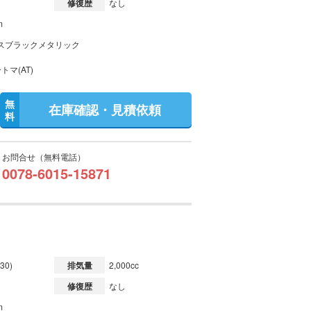
修復歴
なし
m
スブラックメタリック
トマ(AT)
無
在庫確認・見積依頼
料
お問合せ（無料電話）
0078-6015-15871
30)
排気量
2,000cc
修復歴
なし
m