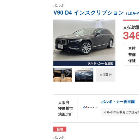
ボルボ
V90 D4 インスクリプション
（LDA-P
支払総
34
車検
整備
保証
20
全
枚
ボルボ・カー香里園
大阪府
寝屋川市
池田北町
新着
ボルボ