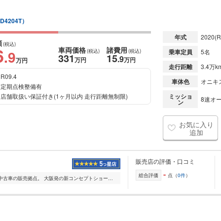
D4204T）
年式
2020
(R
額
(税込)
6
車両価格
諸費用
.9
(税込)
(税込)
乗車定員
5名
331
15
.9
万円
万円
万円
走行距離
3.4万k
R09.4
車体色
オニキ
定期点検整備有
店舗取扱い保証付き(1ヶ月以内 走行距離無制限)
ミッショ
8速オー
ン
お気に入り
追加
販売店の評価・口コミ
-
総合評価
点（
0件
）
ボルボの新車および認定中古車の販売拠点。 大阪発の新コンセプトショールーム「VOLVO RETAIL EXPERIENCE」 2016.01.09 大阪府寝屋川市にグランドオープン。 https://w...