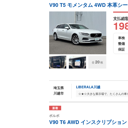
V90 T5 モメンタム 4WD 本革シ
支払総
19
車検
整備
保証
20
全
枚
LIBERALA川越
埼玉県
川越市
新着
ボルボ
V90 T6 AWD インスクリプション