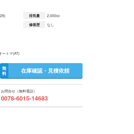
29)
排気量
2,000cc
修復歴
なし
ートマ(AT)
無
在庫確認・見積依頼
料
お問合せ（無料電話）
0078-6015-14683