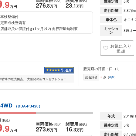
9
車両価格
諸費用
.9
(税込)
(税込)
乗車定員
5名
276
23
.8
.1
万円
万円
万円
走行距離
3.8万k
車検整備付
車体色
オニキ
定期点検整備有
店舗取扱い保証付き(1ヶ月以内 走行距離無制限)
ミッショ
8速オー
ン
お気に入り
追加
販売店の評価・口コミ
-
総合評価
点（
0件
）
ボルボの新車および認定中古車の販売拠点。 大阪発の新コンセプトショールーム「VOLVO RETAIL EXPERIENCE」 2016.01.09 大阪府寝屋川市にグランドオープン。 https://w...
 4WD
（DBA-PB420）
年式
2018
(H
額
(税込)
9
車両価格
諸費用
.9
(税込)
(税込)
乗車定員
5名
273
16
.6
.3
万円
万円
万円
走行距離
6.4万k