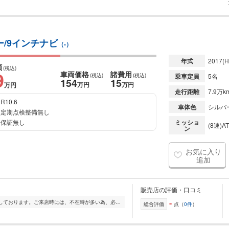
ー/9インチナビ
（-）
年式
2017
(H
額
(税込)
9
車両価格
諸費用
(税込)
(税込)
乗車定員
5名
154
15
万円
万円
万円
走行距離
7.9万k
R10.6
車体色
シルバ
定期点検整備無し
保証無し
ミッショ
(8速)AT
ン
お気に入り
追加
販売店の評価・口コミ
-
全国から厳選した中古車をお取り扱いしております。ご来店時には、不在時が多い為、必ずご来店予約をお願い致します。 現車確認等ご希望の際は事前にご連絡をお願いいた...
総合評価
点（
0件
）