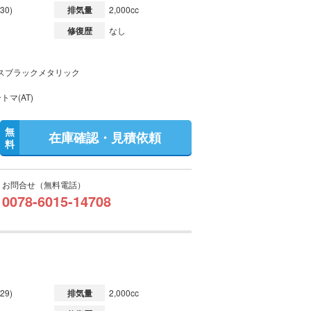
30)
排気量
2,000cc
修復歴
なし
スブラックメタリック
トマ(AT)
無
在庫確認・見積依頼
料
お問合せ（無料電話）
0078-6015-14708
29)
排気量
2,000cc