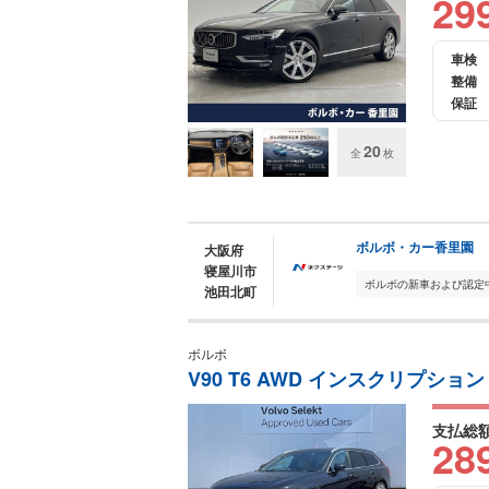
29
車検
整備
保証
20
全
枚
ボルボ・カー香里園
大阪府
寝屋川市
池田北町
ボルボ
V90 T6 AWD インスクリプション
支払総
28