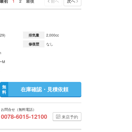
最初
1
2
最後
前へ
次へ
29)
排気量
2,000cc
修復歴
なし
m
ーM
無
在庫確認・見積依頼
料
お問合せ（無料電話）
0078-6015-12100
来店予約