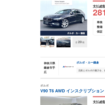
支払総
28
車検
整備
保証
20
全
枚
ボルボ・カー鎌倉
神奈川県
鎌倉市手
広
ボルボ
V90 T6 AWD インスクリプション
支払総