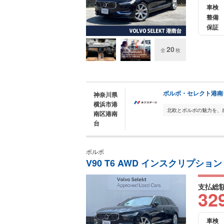
車検
整備
保証
20
全
枚
ボルボ・セレクト港南
神奈川県
横浜市港
南区港南
台
ボルボ
V90 T6 AWD インスクリプション
支払総
32
車検