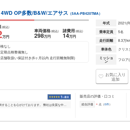
 4WD OP多数/B&W/エアサス
（5AA-PB420TMA）
年式
2021
(R
額
(税込)
2
車両価格
諸費用
(税込)
(税込)
乗車定員
5名
298
14
万円
万円
万円
走行距離
8.3万k
検なし
車体色
クリス
定期点検整備無し
店舗取扱い保証付き(6ヶ月以内 走行距離無制限)
ミッショ
フロア(
ン
お気に入り
追加
販売店の評価・口コミ
-
総合評価
点（
0件
）
厳選された車両を、適正な価格でご提供することを心がけております。 弊社は良質な中古車を適正な価格で提供するため、必要最低限の人員で運営させて頂いております。 ...