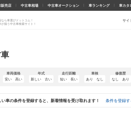
車販売店
中古車相場
中古車オークション
車ランキング
車カタ
サイ
報なら車選びドットコム！
車が揃う中古車検索サイト！
古車
車両価格
年式
走行距離
車検
修復歴
安い
高い
新しい
古い
短い
長い
あり
なし
なし
あり
しい車の条件を登録すると、新着情報を受け取れます！
条件を登録す