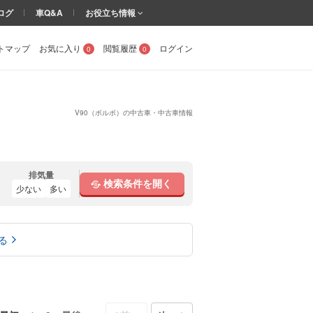
ログ
車Q&A
お役立ち情報
トマップ
お気に入り
閲覧履歴
ログイン
0
0
V90（ボルボ）の中古車・中古車情報
排気量
検索条件を開く
少ない
多い
る