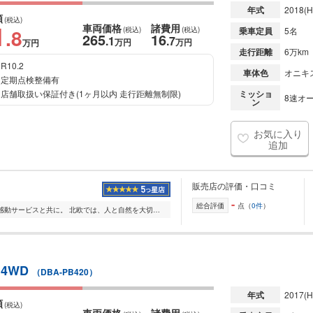
年式
2018
(H
額
(税込)
1
車両価格
諸費用
.8
(税込)
(税込)
乗車定員
5名
265
16
.1
.7
万円
万円
万円
走行距離
6万km
R10.2
車体色
オニキ
定期点検整備有
店舗取扱い保証付き(1ヶ月以内 走行距離無制限)
ミッショ
8速オー
ン
お気に入り
追加
販売店の評価・口コミ
-
総合評価
点（
0件
）
北欧とボルボの魅力を、感動サービスと共に。 北欧では、人と自然を大切にする設計思想の元、 数々の優れたデザインや製品が生まれてきました。 ボルボもそのひとつで...
 4WD
（DBA-PB420）
年式
2017
(H
額
(税込)