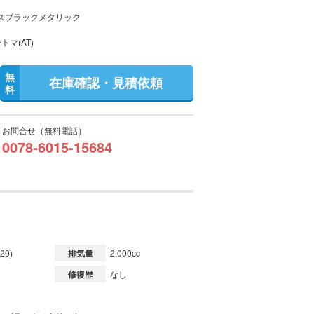
スブラックメタリック
トマ(AT)
無
在庫確認・見積依頼
料
お問合せ（無料電話）
0078-6015-15684
29)
排気量
2,000cc
修復歴
なし