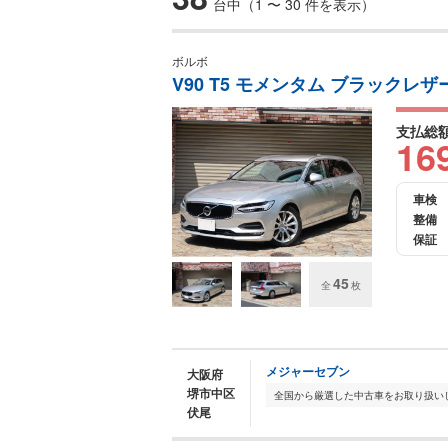
台中（1 〜 30 件を表示）
ボルボ
V90 T5 モメンタム ブラックレザ
支払総
16
車検
整備
保証
45
全
枚
メジャーセブン
大阪府
堺市中区
伏尾