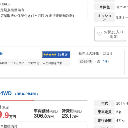
R09.6
車体色
オニキ
定期点検整備有
店舗取扱い保証付き(1ヶ月以内 走行距離無制限)
ミッショ
8速オー
ン
お気に入り
追加
台
販売店の評価・口コミ
-
総合評価
点（
0件
）
北欧とボルボの魅力を、感動サービスと共に。 北欧では、人と自然を大切にする設計思想の元、 数々の優れたデザインや製品が生まれてきました。 ボルボもそのひとつで...
 4WD
（DBA-PB420）
年式
2017
(H
額
(税込)
9
車両価格
諸費用
.9
(税込)
(税込)
乗車定員
5名
306
23
.8
.1
万円
万円
万円
走行距離
4万km
車検整備付