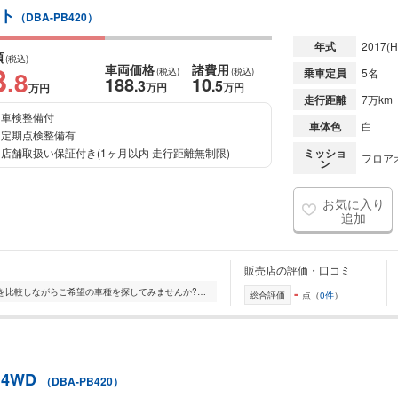
ート
（DBA-PB420）
年式
2017
(H
額
(税込)
8
車両価格
諸費用
.8
(税込)
(税込)
乗車定員
5名
188
10
.3
.5
万円
万円
万円
走行距離
7万km
車検整備付
車体色
白
定期点検整備有
店舗取扱い保証付き(1ヶ月以内 走行距離無制限)
ミッショ
フロアオ
ン
お気に入り
追加
販売店の評価・口コミ
-
☆★☆大きな展示場で、たくさんの車を比較しながらご希望の車種を探してみませんか?☆★☆☆★☆明るく広い商談スペースをご用意しております!☆★☆☆★☆キッズルームも完備しており...
総合評価
点（
0件
）
 4WD
（DBA-PB420）