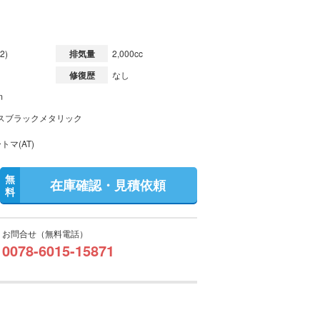
2)
排気量
2,000cc
修復歴
なし
m
スブラックメタリック
トマ(AT)
無
在庫確認・見積依頼
料
お問合せ（無料電話）
0078-6015-15871