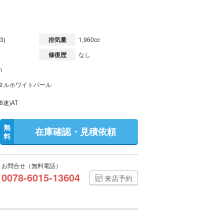
3)
排気量
1,960cc
修復歴
なし
m
タルホワイトパール
8速)AT
無
在庫確認・見積依頼
料
お問合せ（無料電話）
0078-6015-13604
来店予約