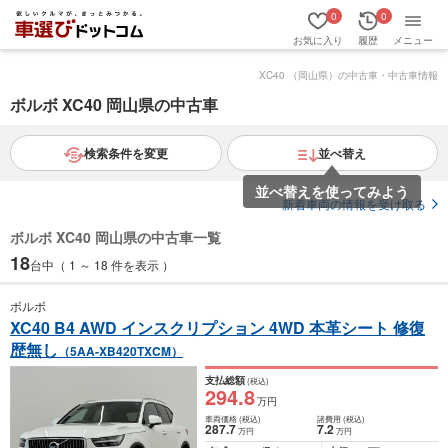
0
0
お気に入り
履歴
メニュー
XC40 （岡山県）の中古車・中古車情報
ボルボ XC40 岡山県の中古車
検索条件を変更
並べ替え
新着車両の情報を受け取る
ボルボ XC40 岡山県の中古車一覧
18
台中（ 1 ～ 18 件を表示 ）
ボルボ
XC40 B4 AWD インスクリプション 4WD 本革シート 修復
歴無し
（5AA-XB420TXCM）
支払総額
(税込)
294
.8
万円
車両価格
(税込)
諸費用
(税込)
287
.7
7
.2
万円
万円