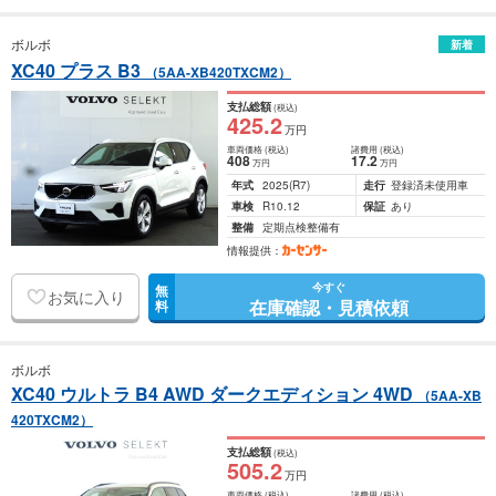
ボルボ
新着
XC40 プラス B3
（5AA-XB420TXCM2）
支払総額
(税込)
425
.2
万円
車両価格
(税込)
諸費用
(税込)
408
17
.2
万円
万円
年式
2025
(R7)
走行
登録済未使用車
車検
R10.12
保証
あり
整備
定期点検整備有
情報提供：
今すぐ
無
お気に入り
在庫確認・見積依頼
料
ボルボ
XC40 ウルトラ B4 AWD ダークエディション 4WD
（5AA-XB
420TXCM2）
支払総額
(税込)
505
.2
万円
車両価格
(税込)
諸費用
(税込)