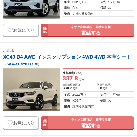
年式
2024
(R6)
走行
1.7万km
車検
R09.7
保証
あり
整備
定期点検整備有
今すぐ在庫確認・見積り依頼
無
お気に入り
電話する
料
ボルボ
XC40 B4 AWD インスクリプション 4WD 4WD 本革シート
（5AA-XB420TXCM）
支払総額
(税込)
337
.8
万円
車両価格
(税込)
諸費用
(税込)
330
.2
7
.6
万円
万円
年式
2022
(R4)
走行
1.4万km
車検
R09.7
保証
あり
整備
定期点検整備有
今すぐ在庫確認・見積り依頼
無
お気に入り
電話する
料