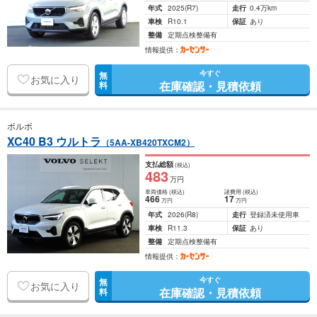
年式
2025
(R7)
走行
0.4万km
車検
R10.1
保証
あり
整備
定期点検整備有
情報提供：
今すぐ
無
お気に入り
在庫確認・見積依頼
料
ボルボ
XC40 B3 ウルトラ
（5AA-XB420TXCM2）
支払総額
(税込)
483
万円
車両価格
(税込)
諸費用
(税込)
466
17
万円
万円
年式
2026
(R8)
走行
登録済未使用車
車検
R11.3
保証
あり
整備
定期点検整備有
情報提供：
今すぐ
無
お気に入り
在庫確認・見積依頼
料