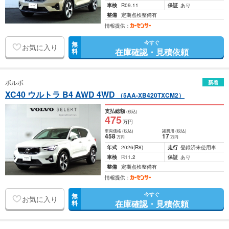
車検
R09.11
保証
あり
整備
定期点検整備有
情報提供：
今すぐ
無
お気に入り
在庫確認・見積依頼
料
ボルボ
新着
XC40 ウルトラ B4 AWD 4WD
（5AA-XB420TXCM2）
支払総額
(税込)
475
万円
車両価格
(税込)
諸費用
(税込)
458
17
万円
万円
年式
2026
(R8)
走行
登録済未使用車
車検
R11.2
保証
あり
整備
定期点検整備有
情報提供：
今すぐ
無
お気に入り
在庫確認・見積依頼
料