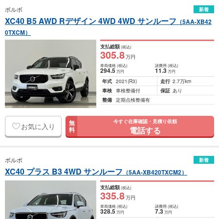
ボルボ
新着
XC40 B5 AWD Rデザイン 4WD 4WD サンルーフ
（5AA-XB42
0TXCM）
支払総額
(税込)
305
.8
万円
車両価格
(税込)
諸費用
(税込)
294
.5
11
.3
万円
万円
年式
2021
(R3)
走行
2.7万km
車検
車検整備付
保証
あり
整備
定期点検整備有
今すぐ在庫確認・見積り依頼
無
お気に入り
電話する
料
ボルボ
新着
XC40 プラス B3 4WD サンルーフ
（5AA-XB420TXCM2）
支払総額
(税込)
335
.8
万円
車両価格
(税込)
諸費用
(税込)
328
.5
7
.3
万円
万円