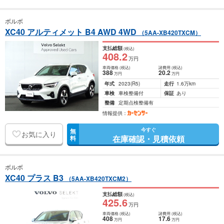
ボルボ
XC40 アルティメット B4 AWD 4WD
（5AA-XB420TXCM）
支払総額
(税込)
408
.2
万円
車両価格
(税込)
諸費用
(税込)
388
20
.2
万円
万円
年式
2023
(R5)
走行
1.6万km
車検
車検整備付
保証
あり
整備
定期点検整備有
情報提供：
今すぐ
無
お気に入り
在庫確認・見積依頼
料
ボルボ
XC40 プラス B3
（5AA-XB420TXCM2）
支払総額
(税込)
425
.6
万円
車両価格
(税込)
諸費用
(税込)
408
17
.6
万円
万円