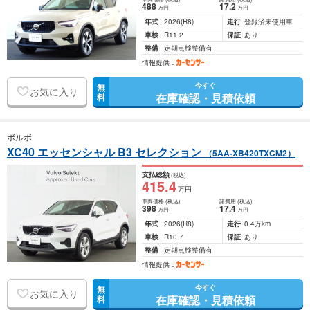
488
17
.2
万円
万円
年式
2026
(R8)
走行
登録済未使用車
車検
R11.2
保証
あり
整備
定期点検整備有
情報提供：
今すぐ
無
お気に入り
在庫確認・見積依頼
料
ボルボ
XC40 エッセンシャル B3 セレクション
（5AA-XB420TXCM2）
支払総額
(税込)
415
.4
万円
車両価格
(税込)
諸費用
(税込)
398
17
.4
万円
万円
年式
2026
(R8)
走行
0.4万km
車検
R10.7
保証
あり
整備
定期点検整備有
情報提供：
今すぐ
無
お気に入り
在庫確認・見積依頼
料