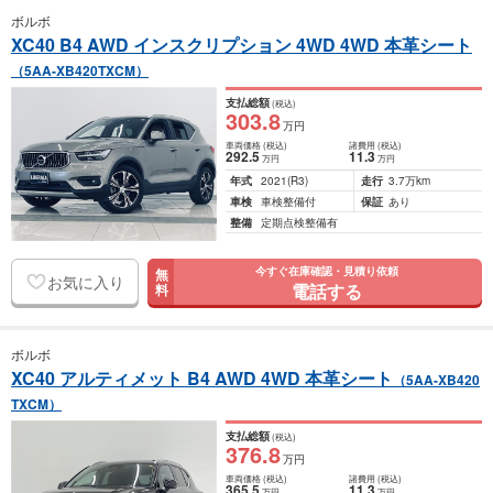
ボルボ
XC40 B4 AWD インスクリプション 4WD 4WD 本革シート
（5AA-XB420TXCM）
支払総額
(税込)
303
.8
万円
車両価格
(税込)
諸費用
(税込)
292
.5
11
.3
万円
万円
年式
2021
(R3)
走行
3.7万km
車検
車検整備付
保証
あり
整備
定期点検整備有
今すぐ在庫確認・見積り依頼
無
お気に入り
電話する
料
ボルボ
XC40 アルティメット B4 AWD 4WD 本革シート
（5AA-XB420
TXCM）
支払総額
(税込)
376
.8
万円
車両価格
(税込)
諸費用
(税込)
365
.5
11
.3
万円
万円