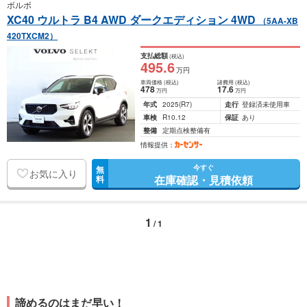
ボルボ
XC40 ウルトラ B4 AWD ダークエディション 4WD
（5AA-XB
420TXCM2）
支払総額
(税込)
495
.6
万円
車両価格
(税込)
諸費用
(税込)
478
17
.6
万円
万円
年式
2025
(R7)
走行
登録済未使用車
車検
R10.12
保証
あり
整備
定期点検整備有
情報提供：
今すぐ
無
お気に入り
在庫確認・見積依頼
料
1
/ 1
諦めるのはまだ早い！