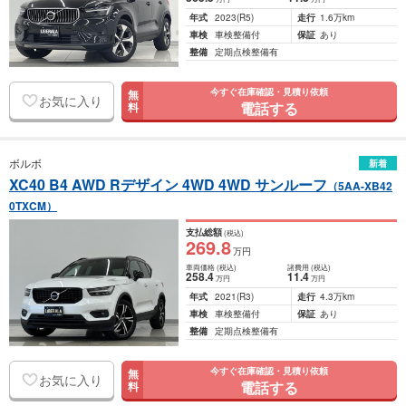
年式
2023
(R5)
走行
1.6万km
車検
車検整備付
保証
あり
整備
定期点検整備有
今すぐ在庫確認・見積り依頼
無
お気に入り
電話する
料
ボルボ
新着
XC40 B4 AWD Rデザイン 4WD 4WD サンルーフ
（5AA-XB42
0TXCM）
支払総額
(税込)
269
.8
万円
車両価格
(税込)
諸費用
(税込)
258
.4
11
.4
万円
万円
年式
2021
(R3)
走行
4.3万km
車検
車検整備付
保証
あり
整備
定期点検整備有
今すぐ在庫確認・見積り依頼
無
お気に入り
電話する
料