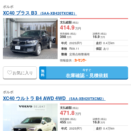
ボルボ
XC40 プラス B3
（5AA-XB420TXCM2）
支払総額
(税込)
414
.9
万円
車両価格
(税込)
諸費用
(税込)
398
16
.9
万円
万円
年式
2025
(R7)
走行
0.4万km
車検
R09.11
保証
あり
整備
定期点検整備有
情報提供：
今すぐ
無
お気に入り
在庫確認・見積依頼
料
ボルボ
XC40 ウルトラ B4 AWD 4WD
（5AA-XB420TXCM2）
支払総額
(税込)
471
.8
万円
車両価格
(税込)
諸費用
(税込)
455
16
.8
万円
万円
年式
2025
(R7)
走行
0.4万km