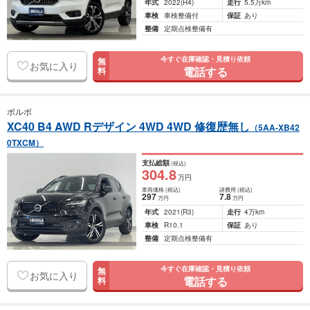
年式
2022
(R4)
走行
5.5万km
車検
車検整備付
保証
あり
整備
定期点検整備有
今すぐ在庫確認・見積り依頼
無
お気に入り
電話する
料
ボルボ
XC40 B4 AWD Rデザイン 4WD 4WD 修復歴無し
（5AA-XB42
0TXCM）
支払総額
(税込)
304
.8
万円
車両価格
(税込)
諸費用
(税込)
297
7
.8
万円
万円
年式
2021
(R3)
走行
4万km
車検
R10.1
保証
あり
整備
定期点検整備有
今すぐ在庫確認・見積り依頼
無
お気に入り
電話する
料