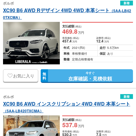
ボルボ
新着
XC90 B6 AWD Rデザイン 4WD 4WD 本革シート
（5AA-LB42
0TXCMA）
支払総額
(税込)
469
.8
万円
車両価格
(税込)
諸費用
(税込)
457
.4
12
.4
万円
万円
年式
2021
(R3)
走行
5.5万km
車検
車検整備付
保証
あり
整備
定期点検整備有
今すぐ
無
お気に入り
在庫確認・見積依頼
料
ボルボ
新着
XC90 B6 AWD インスクリプション 4WD 4WD 本革シート
（5AA-LB420TXCMA）
支払総額
(税込)
537
.8
万円
車両価格
(税込)
諸費用
(税込)
530
.3
7
.5
万円
万円