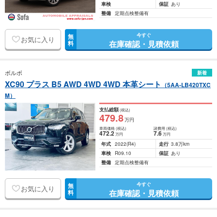
車検
保証
あり
整備
定期点検整備有
今すぐ
無
お気に入り
在庫確認・見積依頼
料
ボルボ
新着
XC90 プラス B5 AWD 4WD 4WD 本革シート
（5AA-LB420TXC
M）
支払総額
(税込)
479
.8
万円
車両価格
(税込)
諸費用
(税込)
472
.2
7
.6
万円
万円
年式
2022
(R4)
走行
3.8万km
車検
R09.10
保証
あり
整備
定期点検整備有
今すぐ
無
お気に入り
在庫確認・見積依頼
料