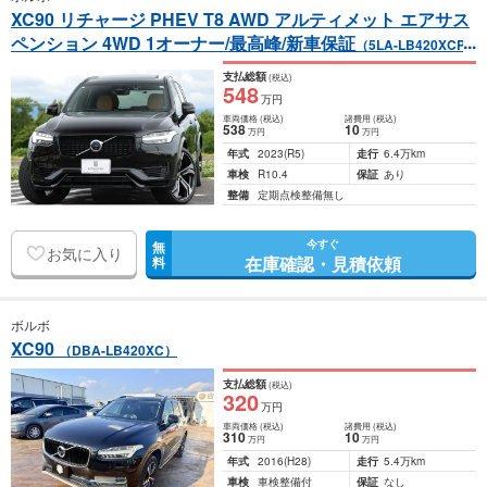
XC90 リチャージ PHEV T8 AWD アルティメット エアサス
ペンション 4WD 1オーナー/最高峰/新車保証
（5LA-LB420XCP2
A）
支払総額
(税込)
548
万円
車両価格
(税込)
諸費用
(税込)
538
10
万円
万円
年式
2023
(R5)
走行
6.4万km
車検
R10.4
保証
あり
整備
定期点検整備無し
今すぐ
無
お気に入り
在庫確認・見積依頼
料
ボルボ
XC90
（DBA-LB420XC）
支払総額
(税込)
320
万円
車両価格
(税込)
諸費用
(税込)
310
10
万円
万円
年式
2016
(H28)
走行
5.4万km
車検
車検整備付
保証
なし