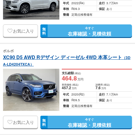
年式
2022
(R4)
走行
3.7万km
車検
R09.3
保証
あり
整備
定期点検整備有
今すぐ
無
お気に入り
在庫確認・見積依頼
料
ボルボ
XC90 D5 AWD Rデザイン ディーゼル 4WD 本革シート
（3D
A-LD4204TXCA）
支払総額
(税込)
464
.8
万円
車両価格
(税込)
諸費用
(税込)
457
.2
7
.6
万円
万円
年式
2020
(R2)
走行
7.1万km
車検
R09.5
保証
あり
整備
定期点検整備有
今すぐ
無
お気に入り
在庫確認・見積依頼
料