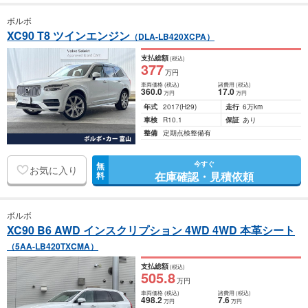
ボルボ
XC90 T8 ツインエンジン
（DLA-LB420XCPA）
支払総額
(税込)
377
万円
車両価格
(税込)
諸費用
(税込)
360
.0
17
.0
万円
万円
年式
2017
(H29)
走行
6万km
車検
R10.1
保証
あり
整備
定期点検整備有
今すぐ
無
お気に入り
在庫確認・見積依頼
料
ボルボ
XC90 B6 AWD インスクリプション 4WD 4WD 本革シート
（5AA-LB420TXCMA）
支払総額
(税込)
505
.8
万円
車両価格
(税込)
諸費用
(税込)
498
.2
7
.6
万円
万円