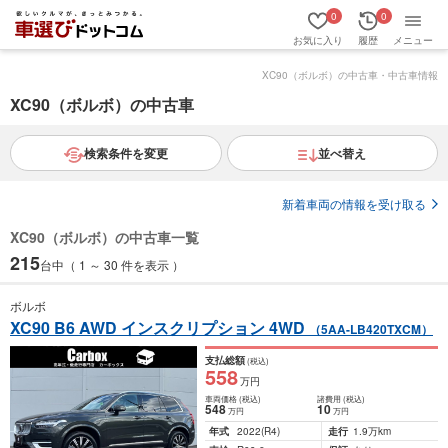
0
0
お気に入り
履歴
メニュー
XC90（ボルボ）の中古車・中古車情報
XC90（ボルボ）の中古車
検索条件を変更
並べ替え
新着車両の情報を受け取る
XC90（ボルボ）の中古車一覧
215
台中（ 1 ～ 30 件を表示 ）
ボルボ
XC90 B6 AWD インスクリプション 4WD
（5AA-LB420TXCM）
支払総額
(税込)
558
万円
車両価格
(税込)
諸費用
(税込)
548
10
万円
万円
年式
2022
(R4)
走行
1.9万km