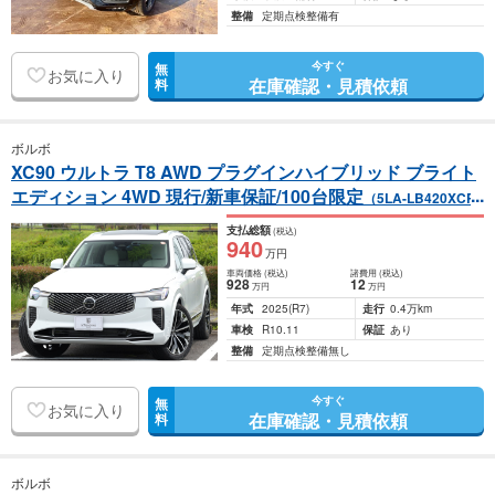
整備
定期点検整備有
今すぐ
無
お気に入り
在庫確認・見積依頼
料
ボルボ
XC90 ウルトラ T8 AWD プラグインハイブリッド ブライト
エディション 4WD 現行/新車保証/100台限定
（5LA-LB420XCP
2）
支払総額
(税込)
940
万円
車両価格
(税込)
諸費用
(税込)
928
12
万円
万円
年式
2025
(R7)
走行
0.4万km
車検
R10.11
保証
あり
整備
定期点検整備無し
今すぐ
無
お気に入り
在庫確認・見積依頼
料
ボルボ