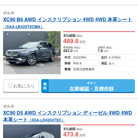
ボルボ
XC90 B6 AWD インスクリプション 4WD 4WD 本革シート
（5AA-LB420TXCMA）
支払総額
(税込)
489
.8
万円
車両価格
(税込)
諸費用
(税込)
482
.0
7
.8
万円
万円
年式
2022
(R4)
走行
2.4万km
車検
R09.8
保証
あり
整備
定期点検整備有
今すぐ
無
お気に入り
在庫確認・見積依頼
料
ボルボ
XC90 D5 AWD インスクリプション ディーゼル 4WD 4WD
本革シート
（3DA-LD4204TXC）
支払総額
(税込)
473
.8
万円