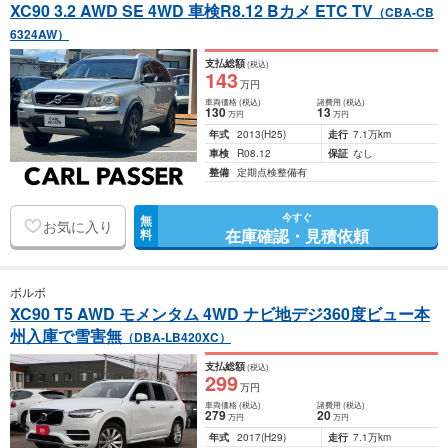
XC90 3.2 AWD SE 4WD 車検R8.12 Bカメ ETC TV
（CBA-CB
6324AW）
支払総額
(税込)
143
万円
車両価格
(税込)
諸費用
(税込)
130
13
万円
万円
年式
2013
(H25)
走行
7.1万km
車検
R08.12
保証
なし
整備
定期点検整備有
今すぐ
無
お気に入り
在庫確認・見積依頼
料
ボルボ
XC90 T5 AWD モメンタム 4WD ナビ地デジ360度ビュー本
州入庫で雪害無
（DBA-LB420XC）
支払総額
(税込)
299
万円
車両価格
(税込)
諸費用
(税込)
279
20
万円
万円
年式
2017
(H29)
走行
7.1万km