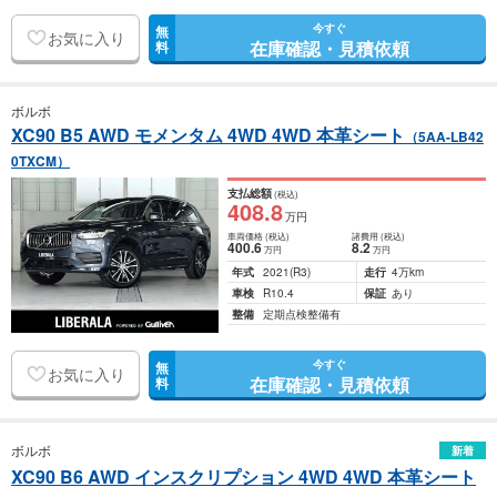
今すぐ
無
お気に入り
在庫確認・見積依頼
料
ボルボ
XC90 B5 AWD モメンタム 4WD 4WD 本革シート
（5AA-LB42
0TXCM）
支払総額
(税込)
408
.8
万円
車両価格
(税込)
諸費用
(税込)
400
.6
8
.2
万円
万円
年式
2021
(R3)
走行
4万km
車検
R10.4
保証
あり
整備
定期点検整備有
今すぐ
無
お気に入り
在庫確認・見積依頼
料
ボルボ
新着
XC90 B6 AWD インスクリプション 4WD 4WD 本革シート