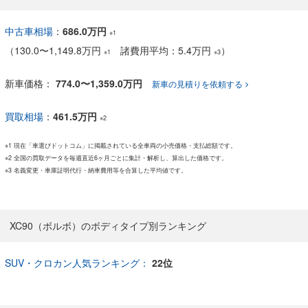
中古車相場
：
686.0万円
※1
（
130.0
〜
1,149.8万円
諸費用平均：5.4万円
）
※1
※3
新車価格：
774.0〜1,359.0万円
新車の見積りを依頼する
買取相場
：
461.5万円
※2
※1 現在「車選びドットコム」に掲載されている全車両の小売価格・支払総額です。
※2 全国の買取データを毎週直近6ヶ月ごとに集計・解析し、算出した価格です。
※3 名義変更・車庫証明代行・納車費用等を合算した平均値です。
XC90（ボルボ）のボディタイプ別ランキング
SUV・クロカン人気ランキング：
22位