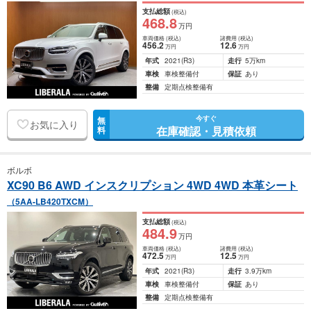
支払総額
(税込)
468
.8
万円
車両価格
(税込)
諸費用
(税込)
456
.2
12
.6
万円
万円
年式
2021
(R3)
走行
5万km
車検
車検整備付
保証
あり
整備
定期点検整備有
今すぐ
無
お気に入り
在庫確認・見積依頼
料
ボルボ
XC90 B6 AWD インスクリプション 4WD 4WD 本革シート
（5AA-LB420TXCM）
支払総額
(税込)
484
.9
万円
車両価格
(税込)
諸費用
(税込)
472
.5
12
.5
万円
万円
年式
2021
(R3)
走行
3.9万km
車検
車検整備付
保証
あり
整備
定期点検整備有