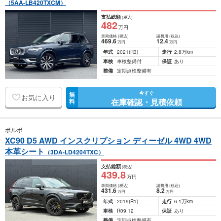
（5AA-LB420TXCM）
支払総額
(税込)
482
万円
車両価格
(税込)
諸費用
(税込)
469
.6
12
.4
万円
万円
年式
2021
(R3)
走行
2.8万km
車検
車検整備付
保証
あり
整備
定期点検整備有
今すぐ
無
お気に入り
在庫確認・見積依頼
料
ボルボ
XC90 D5 AWD インスクリプション ディーゼル 4WD 4WD
本革シート
（3DA-LD4204TXC）
支払総額
(税込)
439
.8
万円
車両価格
(税込)
諸費用
(税込)
431
.6
8
.2
万円
万円
年式
2019
(R1)
走行
6.1万km
車検
R09.12
保証
あり
整備
定期点検整備有