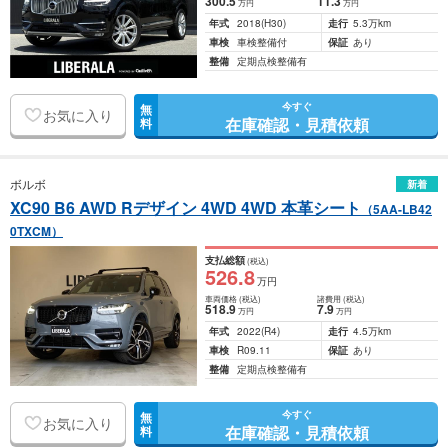
300
.5
11
.3
万円
万円
年式
2018
(H30)
走行
5.3万km
車検
車検整備付
保証
あり
整備
定期点検整備有
今すぐ
無
お気に入り
在庫確認・見積依頼
料
ボルボ
新着
XC90 B6 AWD Rデザイン 4WD 4WD 本革シート
（5AA-LB42
0TXCM）
支払総額
(税込)
526
.8
万円
車両価格
(税込)
諸費用
(税込)
518
.9
7
.9
万円
万円
年式
2022
(R4)
走行
4.5万km
車検
R09.11
保証
あり
整備
定期点検整備有
今すぐ
無
お気に入り
在庫確認・見積依頼
料