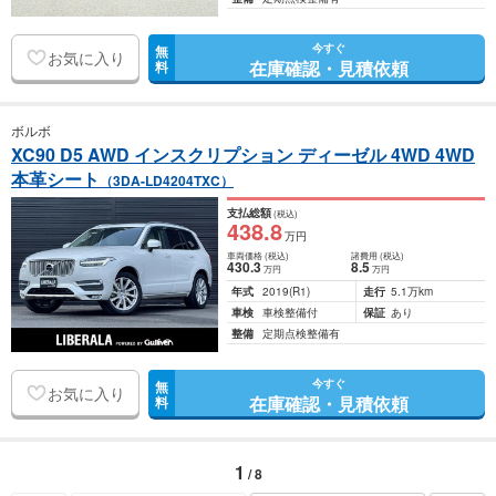
今すぐ
無
お気に入り
在庫確認・見積依頼
料
ボルボ
XC90 D5 AWD インスクリプション ディーゼル 4WD 4WD
本革シート
（3DA-LD4204TXC）
支払総額
(税込)
438
.8
万円
車両価格
(税込)
諸費用
(税込)
430
.3
8
.5
万円
万円
年式
2019
(R1)
走行
5.1万km
車検
車検整備付
保証
あり
整備
定期点検整備有
今すぐ
無
お気に入り
在庫確認・見積依頼
料
1
/ 8