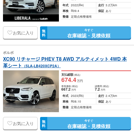
年式
2022
(R4)
走行
3.2万km
車検
R09.4
保証
あり
整備
定期点検整備有
今すぐ
無
お気に入り
在庫確認・見積依頼
料
ボルボ
XC90 リチャージ PHEV T8 AWD アルティメット 4WD 本
革シート
（5LA-LB420XCP2A）
支払総額
(税込)
674
.4
万円
車両価格
(税込)
諸費用
(税込)
667
.2
7
.2
万円
万円
年式
2023
(R5)
走行
2.4万km
車検
R08.10
保証
あり
整備
定期点検整備有
今すぐ
無
お気に入り
在庫確認・見積依頼
料