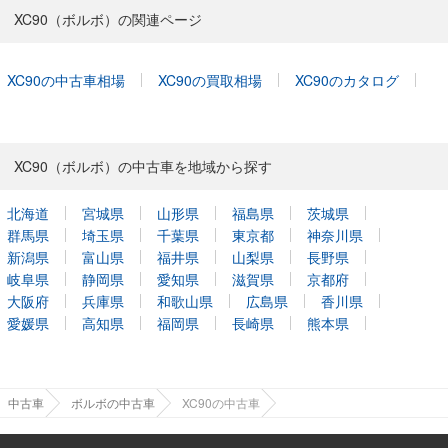
XC90（ボルボ）の関連ページ
XC90の中古車相場
XC90の買取相場
XC90のカタログ
XC90（ボルボ）の中古車を地域から探す
北海道
宮城県
山形県
福島県
茨城県
群馬県
埼玉県
千葉県
東京都
神奈川県
新潟県
富山県
福井県
山梨県
長野県
岐阜県
静岡県
愛知県
滋賀県
京都府
大阪府
兵庫県
和歌山県
広島県
香川県
愛媛県
高知県
福岡県
長崎県
熊本県
中古車
ボルボの中古車
XC90の中古車