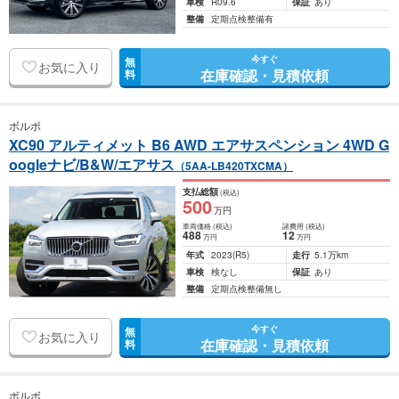
車検
R09.6
保証
あり
整備
定期点検整備有
今すぐ
無
お気に入り
在庫確認・見積依頼
料
ボルボ
XC90 アルティメット B6 AWD エアサスペンション 4WD G
oogleナビ/B&W/エアサス
（5AA-LB420TXCMA）
支払総額
(税込)
500
万円
車両価格
(税込)
諸費用
(税込)
488
12
万円
万円
年式
2023
(R5)
走行
5.1万km
車検
検なし
保証
あり
整備
定期点検整備無し
今すぐ
無
お気に入り
在庫確認・見積依頼
料
ボルボ