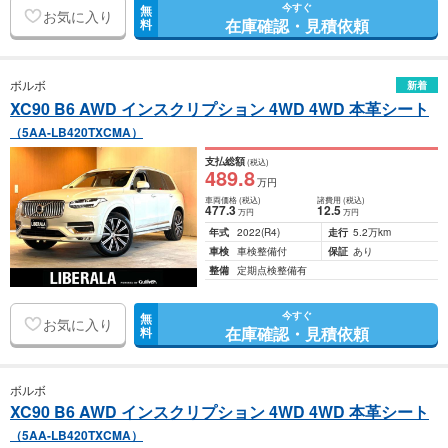
今すぐ
無
お気に入り
在庫確認・見積依頼
料
ボルボ
新着
XC90 B6 AWD インスクリプション 4WD 4WD 本革シート
（5AA-LB420TXCMA）
支払総額
(税込)
489
.8
万円
車両価格
(税込)
諸費用
(税込)
477
.3
12
.5
万円
万円
年式
2022
(R4)
走行
5.2万km
車検
車検整備付
保証
あり
整備
定期点検整備有
今すぐ
無
お気に入り
在庫確認・見積依頼
料
ボルボ
XC90 B6 AWD インスクリプション 4WD 4WD 本革シート
（5AA-LB420TXCMA）