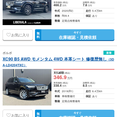
車両価格
(税込)
諸費用
(税込)
466
.2
7
.6
万円
万円
年式
2020
(R2)
走行
5.4万km
車検
R09.4
保証
あり
整備
定期点検整備有
今すぐ
無
お気に入り
在庫確認・見積依頼
料
ボルボ
新着
XC90 B5 AWD モメンタム 4WD 本革シート 修復歴無し
（3D
A-LD4204TXC）
支払総額
(税込)
346
.9
万円
車両価格
(税込)
諸費用
(税込)
338
.4
8
.5
万円
万円
年式
2019
(R1)
走行
6.4万km
車検
車検整備付
保証
あり
整備
定期点検整備有
今すぐ
無
お気に入り