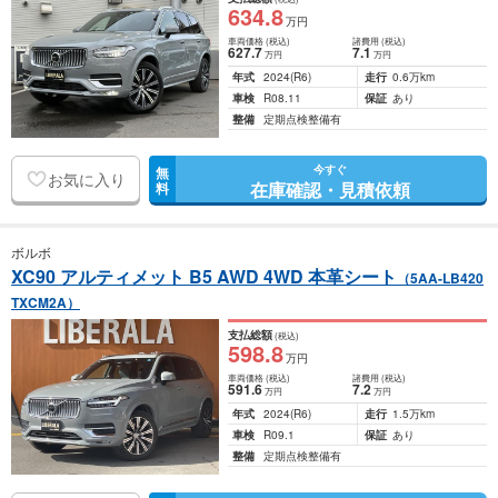
634
.8
万円
車両価格
(税込)
諸費用
(税込)
627
.7
7
.1
万円
万円
年式
2024
(R6)
走行
0.6万km
車検
R08.11
保証
あり
整備
定期点検整備有
今すぐ
無
お気に入り
在庫確認・見積依頼
料
ボルボ
XC90 アルティメット B5 AWD 4WD 本革シート
（5AA-LB420
TXCM2A）
支払総額
(税込)
598
.8
万円
車両価格
(税込)
諸費用
(税込)
591
.6
7
.2
万円
万円
年式
2024
(R6)
走行
1.5万km
車検
R09.1
保証
あり
整備
定期点検整備有