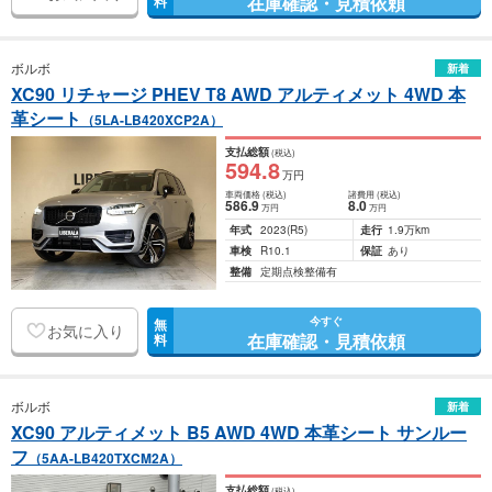
在庫確認・見積依頼
料
ボルボ
新着
XC90 リチャージ PHEV T8 AWD アルティメット 4WD 本
革シート
（5LA-LB420XCP2A）
支払総額
(税込)
594
.8
万円
車両価格
(税込)
諸費用
(税込)
586
.9
8
.0
万円
万円
年式
2023
(R5)
走行
1.9万km
車検
R10.1
保証
あり
整備
定期点検整備有
今すぐ
無
お気に入り
在庫確認・見積依頼
料
ボルボ
新着
XC90 アルティメット B5 AWD 4WD 本革シート サンルー
フ
（5AA-LB420TXCM2A）
支払総額
(税込)