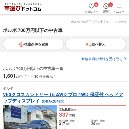
0
0
お気に入り
履歴
メニュー
ボルボ 700万円以下の中古車・中古車情報
ボルボ 700万円以下の中古車
検索条件を変更
並べ替え
新着車両の情報を受け取る
ボルボ 700万円以下の中古車一覧
1,601
台中（ 1 ～ 30 件を表示 ）
ボルボ
V60クロスカントリー T5 AWD プロ 4WD 保証付 ヘッドア
ップディスプレイ
（DBA-ZB420）
支払総額
(税込)
337
万円
車両価格
(税込)
諸費用
(税込)
317
20
万円
万円