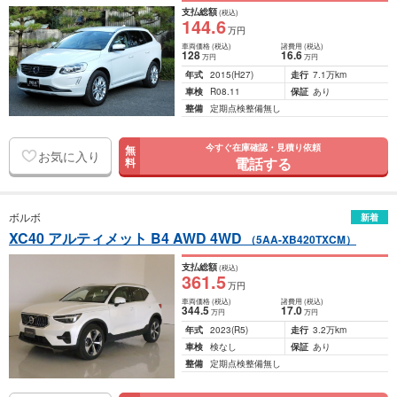
支払総額
(税込)
144
.6
万円
車両価格
(税込)
諸費用
(税込)
128
16
.6
万円
万円
年式
2015
(H27)
走行
7.1万km
車検
R08.11
保証
あり
整備
定期点検整備無し
今すぐ在庫確認・見積り依頼
無
お気に入り
電話する
料
ボルボ
新着
XC40 アルティメット B4 AWD 4WD
（5AA-XB420TXCM）
支払総額
(税込)
361
.5
万円
車両価格
(税込)
諸費用
(税込)
344
.5
17
.0
万円
万円
年式
2023
(R5)
走行
3.2万km
車検
検なし
保証
あり
整備
定期点検整備無し