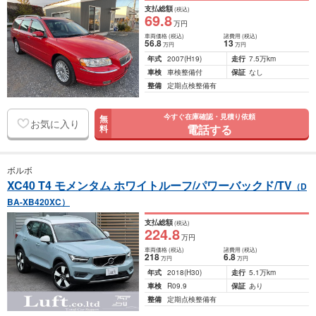
支払総額
(税込)
69
.8
万円
車両価格
(税込)
諸費用
(税込)
56
.8
13
万円
万円
年式
2007
(H19)
走行
7.5万km
車検
車検整備付
保証
なし
整備
定期点検整備有
今すぐ在庫確認・見積り依頼
無
お気に入り
電話する
料
ボルボ
XC40 T4 モメンタム ホワイトルーフ/パワーバックド/TV
（D
BA-XB420XC）
支払総額
(税込)
224
.8
万円
車両価格
(税込)
諸費用
(税込)
218
6
.8
万円
万円
年式
2018
(H30)
走行
5.1万km
車検
R09.9
保証
あり
整備
定期点検整備有