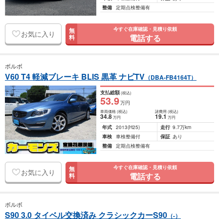
整備
定期点検整備有
今すぐ在庫確認・見積り依頼
無
お気に入り
電話する
料
ボルボ
V60 T4 軽減ブレーキ BLIS 黒革 ナビTV
（DBA-FB4164T）
支払総額
(税込)
53
.9
万円
車両価格
(税込)
諸費用
(税込)
34
.8
19
.1
万円
万円
年式
2013
(H25)
走行
9.7万km
車検
車検整備付
保証
あり
整備
定期点検整備有
今すぐ在庫確認・見積り依頼
無
お気に入り
電話する
料
ボルボ
S90 3.0 タイベル交換済み クラシックカーS90
（-）