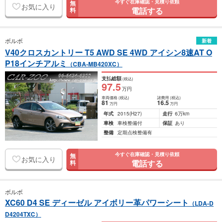
今すぐ在庫確認・見積り依頼
無
お気に入り
電話する
料
ボルボ
新着
V40クロスカントリー T5 AWD SE 4WD アイシン8速AT O
P18インチアルミ
（CBA-MB420XC）
支払総額
(税込)
97
.5
万円
車両価格
(税込)
諸費用
(税込)
81
16
.5
万円
万円
年式
2015
(H27)
走行
6万km
車検
車検整備付
保証
あり
整備
定期点検整備有
今すぐ在庫確認・見積り依頼
無
お気に入り
電話する
料
ボルボ
XC60 D4 SE ディーゼル アイボリー革パワーシート
（LDA-D
D4204TXC）