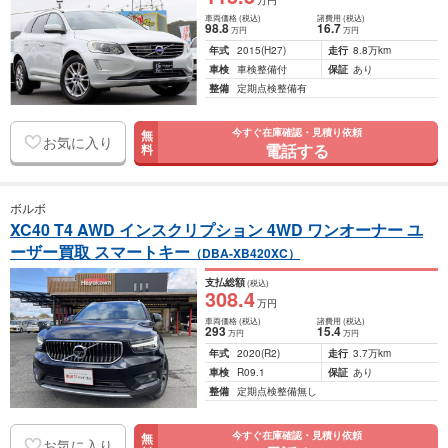
万円
車両価格
(税込)
諸費用
(税込)
98
.8
16
.7
万円
万円
年式
2015
(H27)
走行
8.8万km
車検
車検整備付
保証
あり
整備
定期点検整備有
今すぐ在庫確認・見積り依頼
無
お気に入り
電話する
料
ボルボ
XC40 T4 AWD インスクリプション 4WD ワンオーナー ユ
ーザー買取 スマートキー
（DBA-XB420XC）
支払総額
(税込)
308
.4
万円
車両価格
(税込)
諸費用
(税込)
293
15
.4
万円
万円
年式
2020
(R2)
走行
3.7万km
車検
R09.1
保証
あり
整備
定期点検整備無し
今すぐ在庫確認・見積り依頼
無
お気に入り