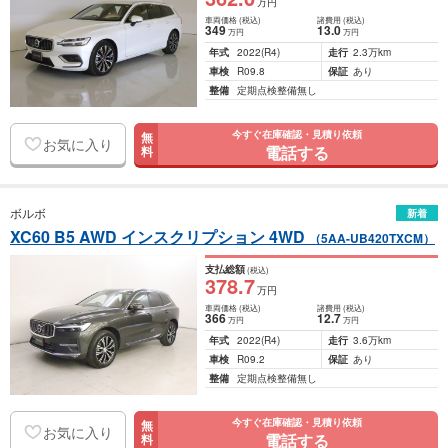
万円
車両価格
(税込)
諸費用
(税込)
349
13
.0
万円
万円
年式
2022
(R4)
走行
2.3万km
車検
R09.8
保証
あり
整備
定期点検整備無し
今すぐ在庫確認・見積り依頼
無
お気に入り
電話する
料
ボルボ
新着
XC60 B5 AWD インスクリプション 4WD
（5AA-UB420TXCM）
支払総額
(税込)
378
.7
万円
車両価格
(税込)
諸費用
(税込)
366
12
.7
万円
万円
年式
2022
(R4)
走行
3.6万km
車検
R09.2
保証
あり
整備
定期点検整備無し
今すぐ在庫確認・見積り依頼
無
お気に入り
電話する
料