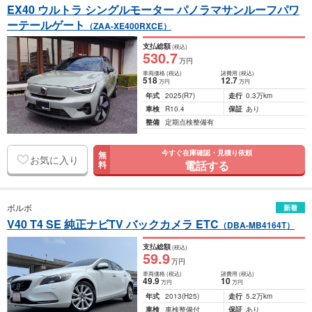
EX40 ウルトラ シングルモーター パノラマサンルーフパワ
ーテールゲート
（ZAA-XE400RXCE）
支払総額
(税込)
530
.7
万円
車両価格
(税込)
諸費用
(税込)
518
12
.7
万円
万円
年式
2025
(R7)
走行
0.3万km
車検
R10.4
保証
あり
整備
定期点検整備有
今すぐ在庫確認・見積り依頼
無
お気に入り
電話する
料
ボルボ
新着
V40 T4 SE 純正ナビTV バックカメラ ETC
（DBA-MB4164T）
支払総額
(税込)
59
.9
万円
車両価格
(税込)
諸費用
(税込)
49
.9
10
万円
万円
年式
2013
(H25)
走行
5.2万km
車検
車検整備付
保証
あり