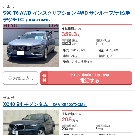
ボルボ
S90 T6 AWD インスクリプション 4WD サンルーフ/ナビ/地
デジ/ETC
（DBA-PB420）
支払総額
(税込)
359
.3
万円
車両価格
(税込)
諸費用
(税込)
353
.3
6
万円
万円
年式
2017
(H29)
走行
4.7万km
車検
検なし
保証
あり
整備
定期点検整備無し
今すぐ在庫確認・見積り依頼
無
お気に入り
電話する
料
ボルボ
XC40 B4 モメンタム
（5AA-XB420TXCM）
支払総額
(税込)
208
万円
車両価格
(税込)
諸費用
(税込)
203
5
万円
万円