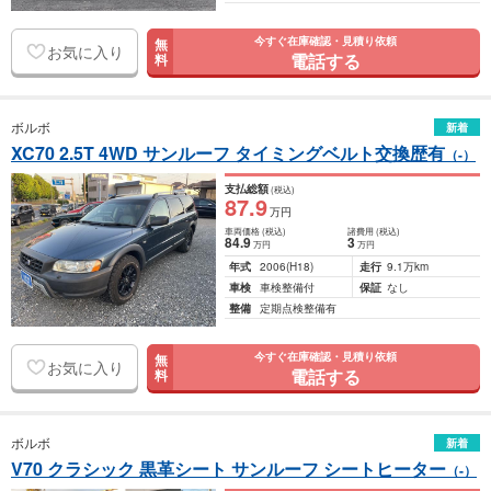
今すぐ在庫確認・見積り依頼
無
お気に入り
電話する
料
ボルボ
新着
XC70 2.5T 4WD サンルーフ タイミングベルト交換歴有
（-）
支払総額
(税込)
87
.9
万円
車両価格
(税込)
諸費用
(税込)
84
.9
3
万円
万円
年式
2006
(H18)
走行
9.1万km
車検
車検整備付
保証
なし
整備
定期点検整備有
今すぐ在庫確認・見積り依頼
無
お気に入り
電話する
料
ボルボ
新着
V70 クラシック 黒革シート サンルーフ シートヒーター
（-）