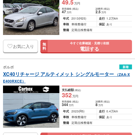
49
.5
万円
車両価格
(税込)
諸費用
(税込)
47
2
.5
万円
万円
年式
2013
(H25)
走行
1.2万km
車検
車検整備付
保証
あり
整備
定期点検整備有
今すぐ在庫確認・見積り依頼
無
お気に入り
電話する
料
ボルボ
新着
XC40リチャージ アルティメット シングルモーター
（ZAA-X
E400RXCE）
支払総額
(税込)
352
万円
車両価格
(税込)
諸費用
(税込)
344
8
万円
万円
年式
2023
(R5)
走行
0.4万km
車検
車検整備付
保証
あり
整備
定期点検整備有