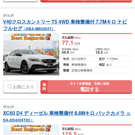
ボルボ
V40クロスカントリー T5 4WD 車検整備付 7.7Mキロ ナビ
フルセグ
（DBA-MB5204T）
支払総額
(税込)
77
.1
万円
車両価格
(税込)
諸費用
(税込)
58
.8
18
.3
万円
万円
年式
2015
(H27)
走行
7.7万km
車検
車検整備付
保証
あり
整備
定期点検整備有
今すぐ在庫確認・見積り依頼
無
お気に入り
電話する
料
ボルボ
XC60 D4 ディーゼル 車検整備付 8.8Mキロ バックカメラ
（L
DA-DD4204TXC）
支払総額
(税込)
115
.5