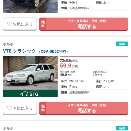
車検
R09.9
保証
あり
整備
定期点検整備有
今すぐ在庫確認・見積り依頼
無
お気に入り
電話する
料
ボルボ
新着
V70 クラシック
（CBA-SB5244W）
支払総額
(税込)
59
.9
万円
車両価格
(税込)
諸費用
(税込)
49
.9
10
万円
万円
年式
2007
(H19)
走行
7.9万km
車検
R10.6
保証
なし
整備
定期点検整備有
今すぐ在庫確認・見積り依頼
無
お気に入り
電話する
料
ボルボ
新着