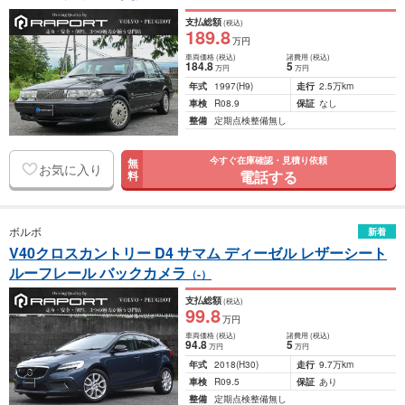
支払総額
(税込)
189
.8
万円
車両価格
(税込)
諸費用
(税込)
184
.8
5
万円
万円
年式
1997
(H9)
走行
2.5万km
車検
R08.9
保証
なし
整備
定期点検整備無し
今すぐ在庫確認・見積り依頼
無
お気に入り
電話する
料
ボルボ
新着
V40クロスカントリー D4 サマム ディーゼル レザーシート
ルーフレール バックカメラ
（-）
支払総額
(税込)
99
.8
万円
車両価格
(税込)
諸費用
(税込)
94
.8
5
万円
万円
年式
2018
(H30)
走行
9.7万km
車検
R09.5
保証
あり
整備
定期点検整備無し