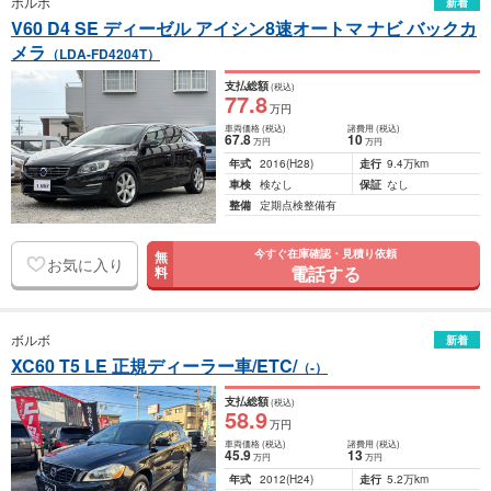
ボルボ
新着
V60 D4 SE ディーゼル アイシン8速オートマ ナビ バックカ
メラ
（LDA-FD4204T）
支払総額
(税込)
77
.8
万円
車両価格
(税込)
諸費用
(税込)
67
.8
10
万円
万円
年式
2016
(H28)
走行
9.4万km
車検
検なし
保証
なし
整備
定期点検整備有
今すぐ在庫確認・見積り依頼
無
お気に入り
電話する
料
ボルボ
新着
XC60 T5 LE 正規ディーラー車/ETC/
（-）
支払総額
(税込)
58
.9
万円
車両価格
(税込)
諸費用
(税込)
45
.9
13
万円
万円
年式
2012
(H24)
走行
5.2万km