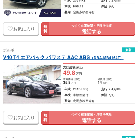
年式
2021
(R3)
走行
5.2万km
車検
R08.12
保証
あり
整備
定期点検整備有
今すぐ在庫確認・見積り依頼
無
お気に入り
電話する
料
ボルボ
新着
V40 T4 エアバック パワステ AAC ABS
（DBA-MB4164T）
支払総額
(税込)
49
.8
万円
車両価格
(税込)
諸費用
(税込)
35
.8
14
万円
万円
年式
2013
(H25)
走行
9.4万km
車検
車検整備付
保証
なし
整備
定期点検整備有
今すぐ在庫確認・見積り依頼
無
お気に入り
電話する
料