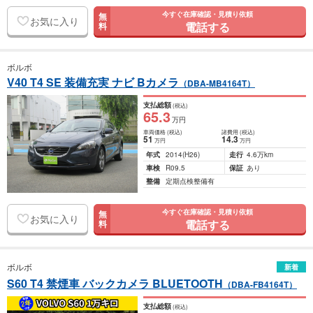
今すぐ在庫確認・見積り依頼
無
お気に入り
電話する
料
ボルボ
V40 T4 SE 装備充実 ナビ Bカメラ
（DBA-MB4164T）
支払総額
(税込)
65
.3
万円
車両価格
(税込)
諸費用
(税込)
51
14
.3
万円
万円
年式
2014
(H26)
走行
4.6万km
車検
R09.5
保証
あり
整備
定期点検整備有
今すぐ在庫確認・見積り依頼
無
お気に入り
電話する
料
ボルボ
新着
S60 T4 禁煙車 バックカメラ BLUETOOTH
（DBA-FB4164T）
支払総額
(税込)