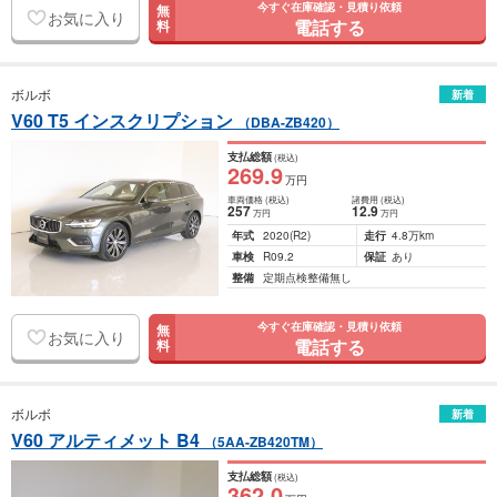
今すぐ在庫確認・見積り依頼
無
お気に入り
電話する
料
ボルボ
新着
V60 T5 インスクリプション
（DBA-ZB420）
支払総額
(税込)
269
.9
万円
車両価格
(税込)
諸費用
(税込)
257
12
.9
万円
万円
年式
2020
(R2)
走行
4.8万km
車検
R09.2
保証
あり
整備
定期点検整備無し
今すぐ在庫確認・見積り依頼
無
お気に入り
電話する
料
ボルボ
新着
V60 アルティメット B4
（5AA-ZB420TM）
支払総額
(税込)
362
.0