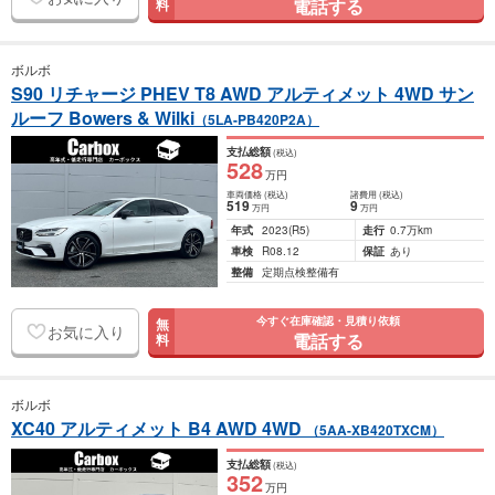
電話する
料
ボルボ
S90 リチャージ PHEV T8 AWD アルティメット 4WD サン
ルーフ Bowers & Wilki
（5LA-PB420P2A）
支払総額
(税込)
528
万円
車両価格
(税込)
諸費用
(税込)
519
9
万円
万円
年式
2023
(R5)
走行
0.7万km
車検
R08.12
保証
あり
整備
定期点検整備有
今すぐ在庫確認・見積り依頼
無
お気に入り
電話する
料
ボルボ
XC40 アルティメット B4 AWD 4WD
（5AA-XB420TXCM）
支払総額
(税込)
352
万円