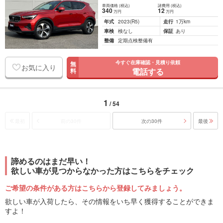
車両価格
(税込)
諸費用
(税込)
340
12
万円
万円
年式
2023
(R5)
走行
1万km
車検
検なし
保証
あり
整備
定期点検整備有
今すぐ在庫確認・見積り依頼
無
お気に入り
電話する
料
1
/ 54
最初
前の30件
次の30件
最後
諦めるのはまだ早い！
欲しい車が見つからなかった方はこちらをチェック
ご希望の条件がある方はこちらから登録してみましょう。
欲しい車が入荷したら、その情報をいち早く獲得することができま
すよ！