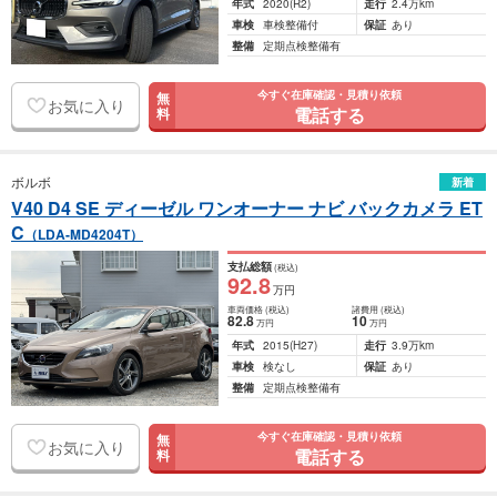
年式
2020
(R2)
走行
2.4万km
車検
車検整備付
保証
あり
整備
定期点検整備有
今すぐ在庫確認・見積り依頼
無
お気に入り
電話する
料
ボルボ
新着
V40 D4 SE ディーゼル ワンオーナー ナビ バックカメラ ET
C
（LDA-MD4204T）
支払総額
(税込)
92
.8
万円
車両価格
(税込)
諸費用
(税込)
82
.8
10
万円
万円
年式
2015
(H27)
走行
3.9万km
車検
検なし
保証
あり
整備
定期点検整備有
今すぐ在庫確認・見積り依頼
無
お気に入り
電話する
料