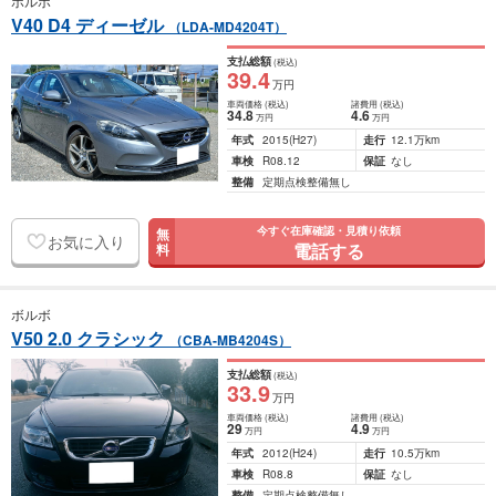
ボルボ
V40 D4 ディーゼル
（LDA-MD4204T）
支払総額
(税込)
39
.4
万円
車両価格
(税込)
諸費用
(税込)
34
.8
4
.6
万円
万円
年式
2015
(H27)
走行
12.1万km
車検
R08.12
保証
なし
整備
定期点検整備無し
今すぐ在庫確認・見積り依頼
無
お気に入り
電話する
料
ボルボ
V50 2.0 クラシック
（CBA-MB4204S）
支払総額
(税込)
33
.9
万円
車両価格
(税込)
諸費用
(税込)
29
4
.9
万円
万円
年式
2012
(H24)
走行
10.5万km
車検
R08.8
保証
なし
整備
定期点検整備無し