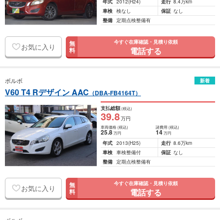
年式
2012
(H24)
走行
8.4万km
車検
検なし
保証
なし
整備
定期点検整備有
今すぐ在庫確認・見積り依頼
無
お気に入り
電話する
料
ボルボ
新着
V60 T4 Rデザイン AAC
（DBA-FB4164T）
支払総額
(税込)
39
.8
万円
車両価格
(税込)
諸費用
(税込)
25
.8
14
万円
万円
年式
2013
(H25)
走行
8.6万km
車検
車検整備付
保証
なし
整備
定期点検整備有
今すぐ在庫確認・見積り依頼
無
お気に入り
電話する
料