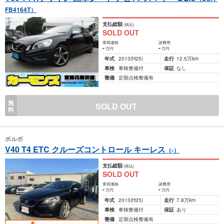
FB4164T）
支払総額
(税込)
SOLD OUT
車両価格
諸費用
-
-
万円
万円
年式
2013
(H25)
走行
12.5万km
車検
車検整備付
保証
なし
整備
定期点検整備有
無
SOLD OUT
料
ボルボ
V40 T4 ETC クルーズコントロール キーレス
（-）
支払総額
(税込)
SOLD OUT
車両価格
諸費用
-
-
万円
万円
年式
2013
(H25)
走行
7.8万km
車検
車検整備付
保証
あり
整備
定期点検整備有