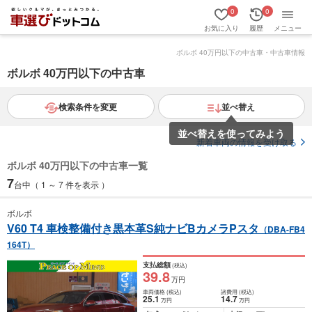
0
0
お気に入り
履歴
メニュー
ボルボ 40万円以下の中古車・中古車情報
ボルボ 40万円以下の中古車
検索条件を変更
並べ替え
並べ替えを使ってみよう
新着車両の情報を受け取る
ボルボ 40万円以下の中古車一覧
7
台中（ 1 ～ 7 件を表示 ）
ボルボ
V60 T4 車検整備付き黒本革S純ナビBカメラPスタ
（DBA-FB4
164T）
支払総額
(税込)
39
.8
万円
車両価格
(税込)
諸費用
(税込)
25
.1
14
.7
万円
万円