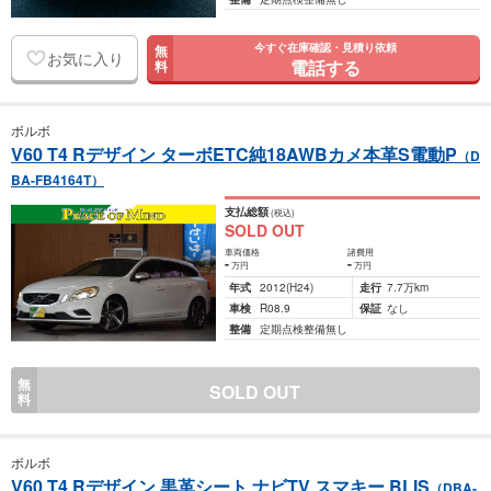
今すぐ在庫確認・見積り依頼
無
お気に入り
電話する
料
ボルボ
V60 T4 Rデザイン ターボETC純18AWBカメ本革S電動P
（D
BA-FB4164T）
支払総額
(税込)
SOLD OUT
車両価格
諸費用
-
-
万円
万円
年式
2012
(H24)
走行
7.7万km
車検
R08.9
保証
なし
整備
定期点検整備無し
無
SOLD OUT
料
ボルボ
V60 T4 Rデザイン 黒革シート ナビTV スマキー BLIS
（DBA-