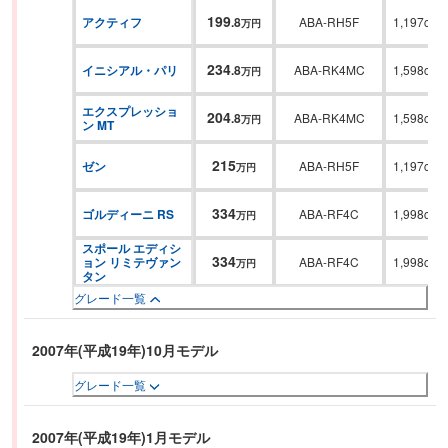
199
アクティフ
.
8
ABA-RH5F
1,197cc
万円
234
イニシアル・パリ
.
8
ABA-RK4MC
1,598cc
万円
エクスプレッショ
204
.
8
ABA-RK4MC
1,598cc
万円
ン MT
215
ゼン
ABA-RH5F
1,197cc
万円
334
ゴルディーニ RS
ABA-RF4C
1,998cc
万円
スポール エディシ
334
ョン リミテヴァン
ABA-RF4C
1,998cc
万円
タン
グレード一覧
2007年(平成19年)10月モデル
グレード一覧
2007年(平成19年)1月モデル