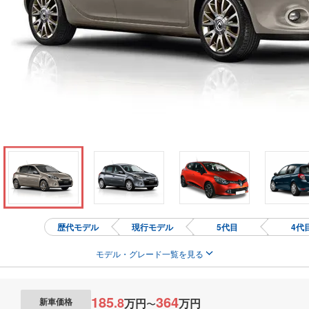
歴代モデル
現行モデル
5代目
4代
モデル・グレード一覧を見る
185
364
.
8
万円
万円
新車価格
〜