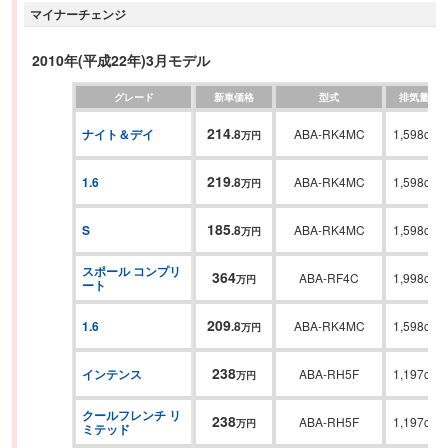
マイナーチェンジ
2010年(平成22年)3月モデル
グレード
新車価格
型式
排気量
214
ナイト＆デイ
.
8
ABA-RK4MC
1,598cc
万円
219
1.6
.
8
ABA-RK4MC
1,598cc
万円
185
S
.
8
ABA-RK4MC
1,598cc
万円
スポール コンプリ
364
ABA-RF4C
1,998cc
万円
ート
209
1.6
.
8
ABA-RK4MC
1,598cc
万円
238
インテンス
ABA-RH5F
1,197cc
万円
クールフレンチ リ
238
ABA-RH5F
1,197cc
万円
ミテッド