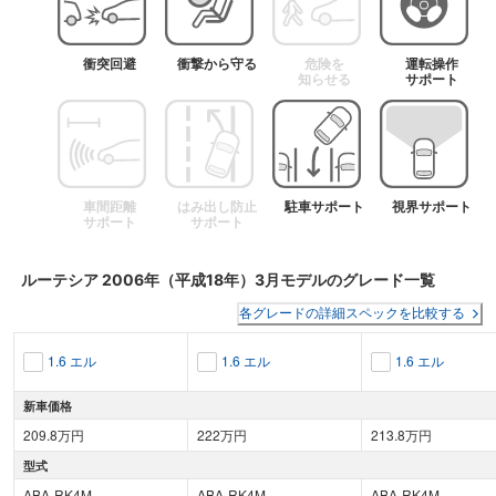
衝突回避
衝撃から守る
危険を
運転操作
知らせる
サポート
車間距離
はみ出し防止
駐車サポート
視界サポート
サポート
サポート
ルーテシア
2006年（平成18年）3月
モデルのグレード一覧
各グレードの詳細スペックを比較する
1.6 エル
1.6 エル
1.6 エル
新車価格
209.8万円
222万円
213.8万円
型式
ABA-RK4M
ABA-RK4M
ABA-RK4M