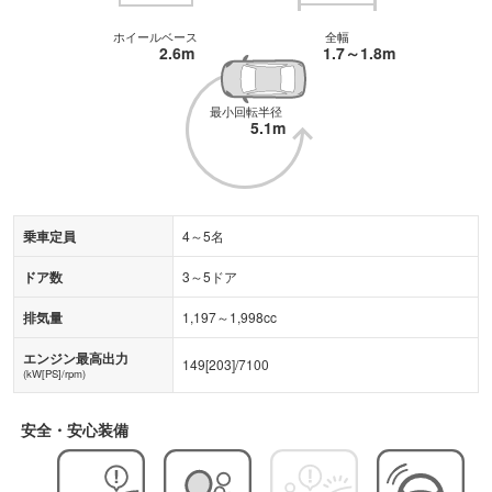
ホイールベース
全幅
2.6m
1.7～1.8m
最小回転半径
5.1m
乗車定員
4～5名
ドア数
3～5ドア
排気量
1,197～1,998cc
エンジン最高出力
149
[
203
]/
7100
(kW[PS]/rpm)
安全・安心装備