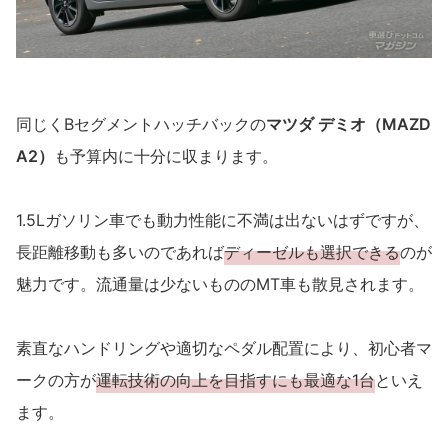
同じくBセグメントハッチバックの
マツダ デミオ（MAZD
A2）
も予算内に十分に収まります。
1.5Lガソリン車でも動力性能に不満は出ないはずですが、
長距離移動も多いのであれば
ディーゼルも選択できる
のが
魅力です。流通量は少ないもののMT車も散見されます。
素直なハンドリングや適切なペダル配置により、初心者マ
ークの方が
運転技術の向上を目指すにも最適な1台
といえ
ます。