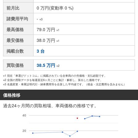
前月比
0 万円(変動率 0 %)
諸費用平均
-
※3
最高価格
79.0 万円
※1
最安価格
38.0 万円
※1
掲載台数
3 台
買取価格
38.5 万円
※2
※1 現在「車選びドットコム」に掲載されている全車両の小売価格・支払総額です。
※2 全国の買取データを毎週直近6ヶ月ごとに集計・解析し、算出した価格です。
※3 名義変更・車庫証明代行・納車費用等を合算した平均値です。（税金・法定費用を含みません）
価格推移
過去24ヶ月間の買取相場、車両価格の推移です。
40
20