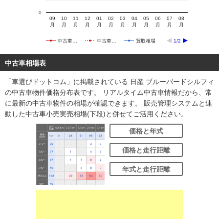
0
09
10
11
12
01
02
03
04
05
06
07
08
月
月
月
月
月
月
月
月
月
月
月
月
中古車…
中古車…
買取相場
1/2
中古車相場表
「車選びドットコム」に掲載されている 日産 ブルーバードシルフィ
の中古車物件価格分布表です。 リアルタイム中古車情報だから、常
に最新の中古車物件の相場が確認できます。 販売管理システムと連
動した中古車小売実売相場(下段)と併せてご活用ください。
価格と年式
価格と走行距離
年式と走行距離