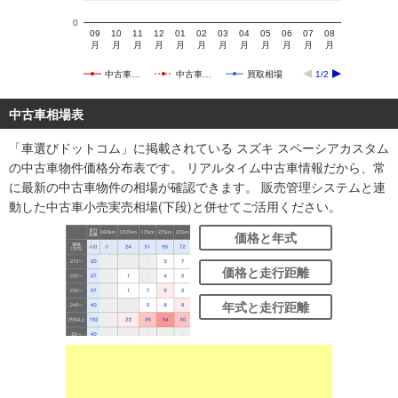
0
09
10
11
12
01
02
03
04
05
06
07
08
月
月
月
月
月
月
月
月
月
月
月
月
中古車…
中古車…
買取相場
1/2
中古車相場表
「車選びドットコム」に掲載されている スズキ スペーシアカスタム
の中古車物件価格分布表です。 リアルタイム中古車情報だから、常
に最新の中古車物件の相場が確認できます。 販売管理システムと連
動した中古車小売実売相場(下段)と併せてご活用ください。
価格と年式
価格と走行距離
年式と走行距離