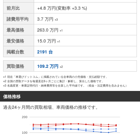
前月比
+4.8 万円(変動率 +3.3 %)
諸費用平均
3.7 万円
※3
最高価格
263.0 万円
※1
最安価格
15.0 万円
※1
掲載台数
2191 台
買取価格
109.2 万円
※2
※1 現在「車選びドットコム」に掲載されている全車両の小売価格・支払総額です。
※2 全国の買取データを毎週直近6ヶ月ごとに集計・解析し、算出した価格です。
※3 名義変更・車庫証明代行・納車費用等を合算した平均値です。（税金・法定費用を含みません）
価格推移
過去24ヶ月間の買取相場、車両価格の推移です。
200
100