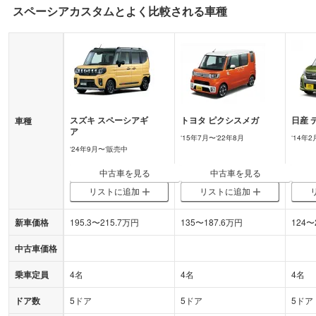
スペーシアカスタム
とよく比較される車種
スズキ
スペーシアギ
トヨタ
ピクシスメガ
日産
車種
ア
‘
15年7月
〜‘
22年8月
‘
14年2
‘
24年9月
〜‘
販売中
中古車を見る
中古車を見る
リストに追加
リストに追加
新車価格
195.3
〜
215.7
万円
135
〜
187.6
万円
124
〜
中古車価格
乗車定員
4名
4名
4名
ドア数
5ドア
5ドア
5ドア