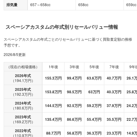
排気量
657～658cc
658cc
659cc
スペーシアカスタム
の年式別リセールバリュー情報
スペーシアカスタムの年式ごとのリセールバリューに基づく買取査定額の推移
予想です。
2026/8/5
更新
（現在の相場価格）
1年後
3年後
5年後
7年後
9年
2026
年式
155.3
万円
99.4
万円
63.6
万円
40.7
万円
26.1
（
194.1
万円）
2025
年式
153.8
万円
98.5
万円
63
万円
40.3
万円
25.8
（
192.3
万円）
2024
年式
144.5
万円
92.5
万円
59.2
万円
37.9
万円
24.2
（
180.6
万円）
2023
年式
135.4
万円
86.6
万円
55.4
万円
35.5
万円
22.7
（
169.2
万円）
2022
年式
88.7
万円
56.8
万円
36.3
万円
23.3
万円
14.9
（
110.9
万円）