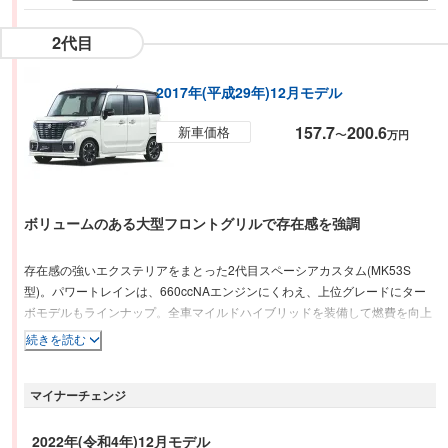
2代目
2017年(平成29年)12月モデル
157.7
200.6
新車価格
〜
万円
ボリュームのある大型フロントグリルで存在感を強調
存在感の強いエクステリアをまとった2代目スペーシアカスタム(MK53S
型)。パワートレインは、660ccNAエンジンにくわえ、上位グレードにター
ボモデルもラインナップ。全車マイルドハイブリッドを装備して燃費を向上
させている。安全装備は、スズキの予防安全技術「スズキ セーフティ サポ
続きを読む
ート」を採用。衝突被害軽減ブレーキ「デュアルセンサーブレーキサポート
（DSBS）」に加え、軽自動車で初めて後退時の衝突被害軽減ブレーキ「後
マイナーチェンジ
退時ブレーキサポート」などを標準装備するほか、ヘッドアップディスプレ
イ、周囲を立体的に360°確認できる「3Dビュー」を軽自動車で初採用する
など、安全運転を支援する機能を充実させた。広い室内空間に、低床で開口
2022年(令和4年)12月モデル