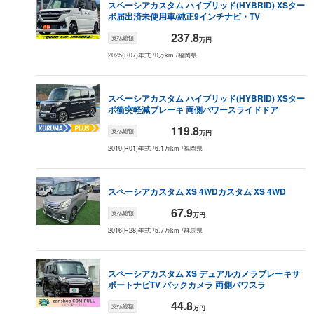
スペーシアカスタム
ハイブリッド(HYBRID) XSター
ボ
届出済未使用車/純正9インチナビ・TV
237.8
支払総額
万円
2025(R07)年式
/
0万km
/
福岡県
スペーシアカスタム
ハイブリッド(HYBRID) XSター
ボ
衝突軽減ブレーキ 両側パワースライドドア
119.8
支払総額
万円
2019(R01)年式
/
6.1万km
/
福岡県
スペーシアカスタム
XS 4WD
カスタム XS 4WD
67.9
支払総額
万円
2016(H28)年式
/
5.7万km
/
群馬県
スペーシアカスタム
XS デュアルカメラブレーキサ
ポート
ナビTV バックカメラ 両側パワスラ
44.8
支払総額
万円