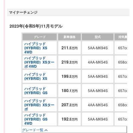
19.8〜21.9km/Lという低燃費を実現した。広い室内をより使いやすく快適な
マイナーチェンジ
空間へと進化させたリアシートには、3つのモードにアレンジ可能なマルチ
ユースフラップを装備。さらにパーソナルテーブルや静粛性を高めたスリム
サーキュレーターを採用して利便性を高めている。安全機能は、ミリ波レー
2023年(令和5年)11月モデル
ダーと単眼カメラを組み合わせた衝突被害軽減ブレーキ「デュアルセンサー
グレード
新車価格
型式
排気量
ブレーキサポートⅡ」を全車標準装備。上位グレードには、ステアリングヒ
ハイブリッド
ーターを標準装備する。
211
(HYBRID)  XS 
.
5
5AA-MK94S
657cc
万円
4WD
ハイブリッド
219
(HYBRID)  XSター
.
3
4AA-MK54S
658cc
万円
ボ 4WD
ハイブリッド
199
.
5
5AA-MK94S
657cc
万円
(HYBRID)  XS
ハイブリッド
180
.
1
5AA-MK94S
657cc
万円
(HYBRID)  GS
ハイブリッド
207
(HYBRID)  XSター
.
3
4AA-MK54S
658cc
万円
ボ
ハイブリッド
192
(HYBRID)  GS 
.
5
5AA-MK94S
657cc
万円
4WD
グレード一覧