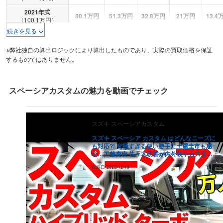
2021
年式
80.1
万円
51.3
万円
32.8
万円
21
万円
13.4
（
100.1
万円）
続きを見る
2020
年式
113
万円
72.3
万円
46.3
万円
29.6
万円
19
万
（
141.3
万円）
※弊社独自の算出ロジックにより算出したものであり、実際の買取価格を保証
2019
年式
するものではありません。
102.3
万円
65.5
万円
41.9
万円
26.8
万円
17.2
（
127.9
万円）
2018
年式
101.8
万円
65.1
万円
41.7
万円
26.7
万円
17.1
（
127.2
万円）
スペーシアカスタム
の魅力を動画でチェック
2017
年式
92.6
万円
59.2
万円
37.9
万円
24.3
万円
15.5
（
115.7
万円）
スズキ
スペーシアカスタム
2016
年式
73.9
万円
47.3
万円
30.3
万円
19.4
万円
12.4
（
92.4
万円）
スズキ スペーシア カスタム はどんなニーズに
も対応?! 究極すぎる使い勝手に土屋圭市も感
2015
年式
61.3
万円
39.2
万円
25.1
万円
16.1
万円
10.3
心…工藤貴宏 佐々木萌香が内外装やカスタム
（
76.6
万円）
の外装と車両価格を徹底解説
投稿日
2023/12/19
2014
年式
22.3
万円
14.3
万円
9.1
万円
5.9
万円
3.7
万
（
27.9
万円）
2013
年式
14
万円
9
万円
5.7
万円
3.7
万円
2.3
万
（
17.5
万円）