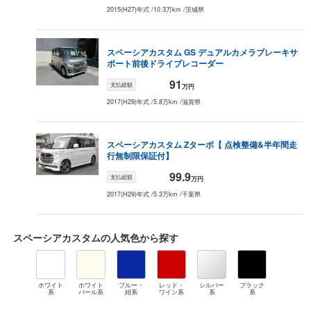
2015(H27)年式
/
10.3万km
/
茨城県
スペーシアカスタム
GS デュアルカメラブレーキサ
ポート
前後ドライブレコーダー
91
支払総額
万円
2017(H29)年式
/
5.8万km
/
滋賀県
スペーシアカスタム
Zターボ
【 点検整備&半年間走
行無制限保証付】
99.9
支払総額
万円
2017(H29)年式
/
5.3万km
/
千葉県
スペーシアカスタム
の人気色から探す
ホワイト
ホワイト
ブルー・
レッド・
シルバー
ブラック
系
パール系
紺系
ワイン系
系
系