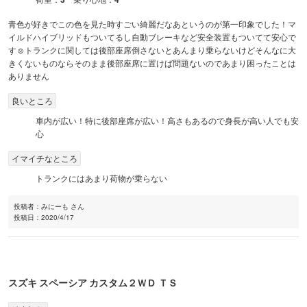
青色が好きでこの色を見た時すごい綺麗だなあというのが第一印象でした！マ
イルドハイブリッドもついてるし自動ブレーキなど安全装置もついてて安心で
す☺️トランクに関しては後部座席倒さないとあんまり乗らないけどそんなに大
きくないものならそのまま後部座席に置けば問題ないのであまり困ったことは
ありません
良いところ
車内が広い！特に後部座席が広い！高さもあるので身長が高い人でも安
心
イマイチなところ
トランクにはあまり荷物が乗らない
投稿者：
みにーも さん
投稿日：
2020/4/17
スズキ
スペーシア カスタム
２ＷＤ ＴＳ