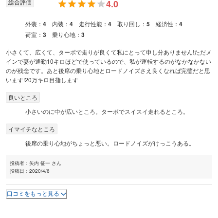
総合評価
4.0
外装：
4
内装：
4
走行性能：
4
取り回し：
5
経済性：
4
荷室：
3
乗り心地：
3
小さくて、広くて、ターボで走りが良くて私にとって申し分ありません!ただメ
インで妻が通勤10キロほどで使っているので、私が運転するのがなかなかない
のが残念です。あと後席の乗り心地とロードノイズさえ良くなれば完璧だと思
います!20万キロ目指します
良いところ
小さいのに中が広いところ。ターボでスイスイ走れるところ。
イマイチなところ
後席の乗り心地がちょっと悪い。ロードノイズがけっこうある。
投稿者：
矢内 征一 さん
投稿日：
2020/4/6
口コミをもっと見る