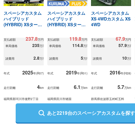
スペーシアカスタム
スペーシアカスタム
スペーシアカスタム
ハイブリッド
ハイブリッド
XS 4WDカスタム XS
(HYBRID) XSターボ
(HYBRID) XSターボ
4WD
届出済未使用車/純正
衝突軽減ブレーキ 両
9インチナビ・TV
側パワースライドド
237.8
119.8
67.9
支払総額
万円
支払総額
万円
支払総額
万円
ア
235
114.8
57.9
車両価格
万円
車両価格
万円
車両価格
万円
2.8
5
10
諸費用
万円
諸費用
万円
諸費用
万円
2025
2019
2016
年式
年(
R07
)
年式
年(
R01
)
年式
年(
H28
)
4
6.1
5.7
走行距離
km
走行距離
万km
走行距離
万km
福岡県那珂川市後野2丁目
福岡県田川市猪国
群馬県佐波郡玉村町五料
あと
2219
台の
スペーシアカスタム
を探す