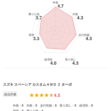
外装
4.7
乗り心地
内装
3.7
4.3
荷室
走行性能
3.3
4.3
経済性
取り回し
4.0
4.3
スズキ
スペーシア カスタム
４ＷＤ Ｚ ターボ
総合評価
4.5
外装：
5
内装：
5
走行性能：
5
取り回し：
5
経済性：
5
荷室：
3
乗り心地：
4