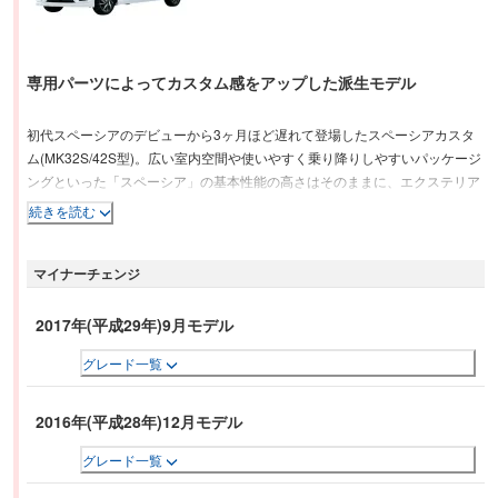
専用パーツによってカスタム感をアップした派生モデル
初代スペーシアのデビューから3ヶ月ほど遅れて登場したスペーシアカスタ
ム(MK32S/42S型)。広い室内空間や使いやすく乗り降りしやすいパッケージ
ングといった「スペーシア」の基本性能の高さはそのままに、エクステリア
は、LEDポジションランプ内臓のヘッドランプやスケルトン構造のフロント
続きを読む
グリル、前後のエアロバンパー、専用デザインのアルミホイールを採用。イ
ンテリアは、ピアノブラック調塗装のオーディオガーニッシュおよびドアア
マイナーチェンジ
ームレスト、ブラック基調の専用シートにくわえ、エアコンルーバーリング
やインサイドドアハンドルにシルバー加飾を施し、カスタム感を演出してい
る。パワートレインは、660ccのNAとターボを用意。燃費(JC08モード)は、
2017年(平成29年)9月モデル
NA車が26.8〜27.8km/L、ターボ車は25.0〜26.0km/Lという低燃費を達成。
グレード一覧
副変速機構付CVT、両側スライドドアにくわえて、ターボグレードにはワン
アクションパワースライドドアを設定した。
2016年(平成28年)12月モデル
グレード一覧