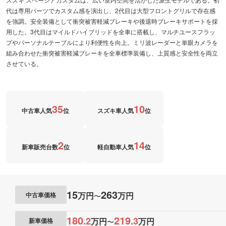
代は専用パーツでカスタム感を演出し、2代目は大型フロントグリルで存在感
を強調。安全装備として衝突被害軽減ブレーキや後退時ブレーキサポートを採
用した。3代目はマイルドハイブリッドを全車に搭載し、マルチユースフラッ
プやパーソナルテーブルにより利便性を向上。ミリ波レーダーと単眼カメラを
組み合わせた衝突被害軽減ブレーキを全車標準装備し、上質感と安全性を両立
させている。
35
10
中古車人気
位
スズキ車人気
位
2
14
新車販売台数
位
軽自動車人気
位
15
263
万円
万円
中古車価格
〜
180
219
.
2
.
3
万円
万円
新車価格
〜