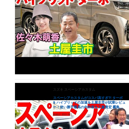
スズキ
スペーシアカスタム
スペーシアカスタムがコスパ高すぎ?! ターボ
& ハイブリッドの加速を土屋圭市が試乗レビュ
ー！使い勝手最高の内外装を工藤貴宏 霧島聖
子が徹底解説
投稿日
2021/9/2