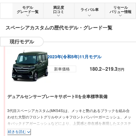
モデル
満足度
リセール
ライバル車
グレード一覧
口コミ
バリュー情報
スペーシアカスタム
の歴代モデル・グレード一覧
現行モデル
2023年(令和5年)11月モデル
180.2
219.3
新車価格
〜
万円
デュアルセンサーブレーキサポートIIを全車標準装備
3代目スペーシアカスタム(MK54S)は、メッキと艶のあるブラックを組み合
わせた大型のフロントグリルやメッキフロントバンパーガーニッシュ、メッ
キバックドアガーニッシュなどにより、上質感と存在感を表現したエクステ
リアが特徴。全車マイルドハイブリッド化された660ccエンジンは、NAとタ
続きを読む
ーボを用意。燃費(WLTCモード)は、NA車が22.4〜23.9km/L、ターボ車は