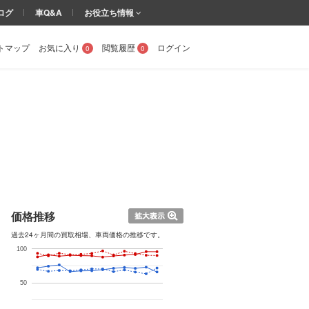
ログ
車Q&A
お役立ち情報
トマップ
お気に入り
閲覧履歴
ログイン
0
0
価格推移
過去24ヶ月間の買取相場、車両価格の推移です。
100
50