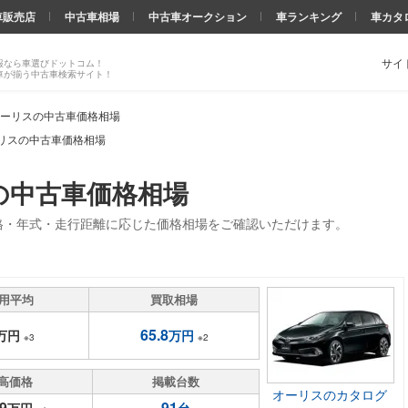
車販売店
中古車相場
中古車オークション
車ランキング
車カタ
サイ
報なら車選びドットコム！
車が揃う中古車検索サイト！
ーリスの中古車価格相場
リスの中古車価格相場
の中古車価格相場
格・年式・走行距離に応じた価格相場をご確認いただけます。
用平均
買取相場
65.8
万円
万円
※3
※2
高価格
掲載台数
オーリスのカタログ
9
91