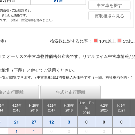
万円
台
※1
中古車を探す
小売価格・支払総額です。
買取相場を見る
し、算出した価格です。
値です。（税金・法定費用を含みません）
検索数に対する比率：
分布）
10%以上
5%以
ヨタ オーリスの中古車物件価格分布表です。リアルタイム中古車情報だ
売相場（下段）と併せてご活用ください。
一覧が閲覧できます。※中古車相場は消費税込み価格です（一部、福祉車両を除く）
格と走行距離
年式と走行距離
H.31・R.1
26年
H.27年
H.28年
H.29年
H.30年
R.2年
R.3年
年
14
2015
2016
2017
2018
2020
2021
2019
8
21
27
12
3
0
0
0
0
1
1
0
0
0
0
0