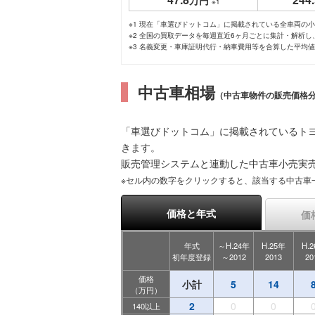
万円
※1
※1 現在「車選びドットコム」に掲載されている全車両の
※2 全国の買取データを毎週直近6ヶ月ごとに集計・解析
※3 名義変更・車庫証明代行・納車費用等を合算した平均
中古車相場
（中古車物件の販売価格
「車選びドットコム」に掲載されているト
きます。
販売管理システムと連動した中古車小売実
※セル内の数字をクリックすると、該当する中古車
価格と年式
価
年式
～H.24年
H.25年
H.
初年度登録
～2012
2013
20
価格
小計
5
14
（万円）
2
0
0
140以上