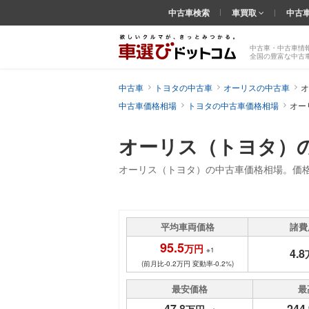
中古車検索
車買取
中古
中古車・中古車情
全国の豊富な中古
中古車
トヨタの中古車
オーリスの中古車
オ
中古車価格相場
トヨタの中古車価格相場
オー
オーリス（トヨタ）
オーリス（トヨタ）の中古車価格相場。価
平均車両価格
諸費
95.5
万円
※1
4.8
(前月比-0.2万円 変動率-0.2%)
最安価格
最
47.8
244.