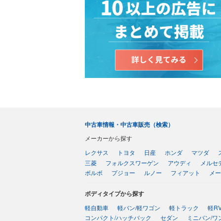
中古車情報・中古車販売（検索）
メーカーから探す
レクサス
トヨタ
日産
ホンダ
マツダ
三菱
フォルクスワーゲン
アウディ
メルセ
ボルボ
プジョー
ルノー
フィアット
メー
ボディタイプから探す
軽自動車
軽バン/軽ワゴン
軽トラック
軽R
コンパクト/ハッチバック
セダン
ミニバン/ワ