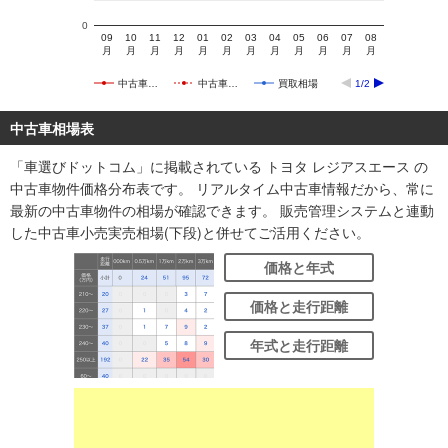
0
09
10
11
12
01
02
03
04
05
06
07
08
月
月
月
月
月
月
月
月
月
月
月
月
中古車…
中古車…
買取相場
1/2
中古車相場表
「車選びドットコム」に掲載されている トヨタ レジアスエース の
中古車物件価格分布表です。 リアルタイム中古車情報だから、常に
最新の中古車物件の相場が確認できます。 販売管理システムと連動
した中古車小売実売相場(下段)と併せてご活用ください。
価格と年式
価格と走行距離
年式と走行距離