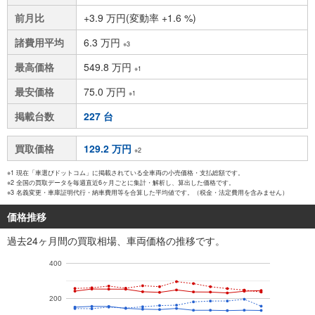
前月比
+3.9 万円(変動率 +1.6 %)
諸費用平均
6.3 万円
※3
最高価格
549.8 万円
※1
最安価格
75.0 万円
※1
掲載台数
227 台
買取価格
129.2 万円
※2
※1 現在「車選びドットコム」に掲載されている全車両の小売価格・支払総額です。
※2 全国の買取データを毎週直近6ヶ月ごとに集計・解析し、算出した価格です。
※3 名義変更・車庫証明代行・納車費用等を合算した平均値です。（税金・法定費用を含みません）
価格推移
過去24ヶ月間の買取相場、車両価格の推移です。
400
200