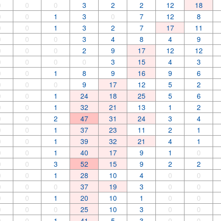
0
0
0
3
2
2
12
18
0
0
1
3
0
7
12
8
0
0
1
3
2
7
17
11
0
0
0
3
4
8
4
9
0
0
0
2
9
17
12
12
0
0
0
0
3
15
4
3
0
0
1
8
9
16
9
6
0
0
0
9
17
12
5
2
0
0
1
24
18
25
5
6
0
0
1
32
21
13
1
2
0
0
2
47
31
24
3
4
0
0
1
37
23
11
2
1
0
0
1
39
32
21
4
1
0
0
1
40
17
9
1
0
0
0
3
52
15
9
2
2
0
0
1
28
10
4
0
0
0
0
0
37
19
3
0
0
0
0
1
20
10
1
0
0
0
0
0
25
10
3
0
0
0
0
1
41
5
3
0
0