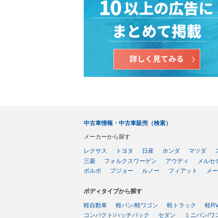
中古車情報・中古車販売（検索）
メーカーから探す
レクサス
トヨタ
日産
ホンダ
マツダ
三菱
フォルクスワーゲン
アウディ
メルセ
ボルボ
プジョー
ルノー
フィアット
メー
ボディタイプから探す
軽自動車
軽バン/軽ワゴン
軽トラック
軽R
コンパクト/ハッチバック
セダン
ミニバン/ワ