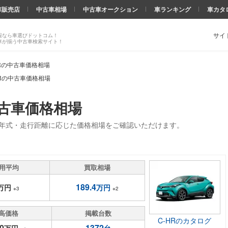
車販売店
中古車相場
中古車オークション
車ランキング
車カタ
サイ
報なら車選びドットコム！
車が揃う中古車検索サイト！
HRの中古車価格相場
HRの中古車価格相場
中古車価格相場
・年式・走行距離に応じた価格相場をご確認いただけます。
用平均
買取相場
189.4
万円
万円
※3
※2
高価格
掲載台数
C-HRのカタログ
0
1372