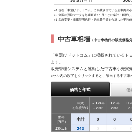
万円
※1
※1 現在「車選びドットコム」に掲載されている全車両の
※2 全国の買取データを毎週直近6ヶ月ごとに集計・解析
※3 名義変更・車庫証明代行・納車費用等を合算した平均
中古車相場
（中古車物件の販売価格
「車選びドットコム」に掲載されているトヨ
ます。
販売管理システムと連動した中古車小売実
※セル内の数字をクリックすると、該当する中古車
価格と年式
価
年式
～H.24年
H.25年
H.
初年度登録
～2012
2013
20
価格
小計
0
0
（万円）
243
0
0
230以上