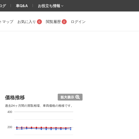
ログ
車Q&A
お役立ち情報
トマップ
お気に入り
閲覧履歴
ログイン
0
0
価格推移
過去24ヶ月間の買取相場、車両価格の推移です。
400
200