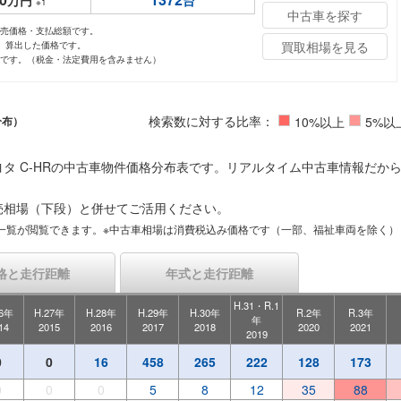
万円
台
※1
中古車を探す
小売価格・支払総額です。
買取相場を見る
し、算出した価格です。
値です。（税金・法定費用を含みません）
検索数に対する比率：
分布）
10%以上
5%以
タ C-HRの中古車物件価格分布表です。リアルタイム中古車情報だか
売相場（下段）と併せてご活用ください。
一覧が閲覧できます。※中古車相場は消費税込み価格です（一部、福祉車両を除く）
格と走行距離
年式と走行距離
H.31・R.1
26年
H.27年
H.28年
H.29年
H.30年
R.2年
R.3年
年
14
2015
2016
2017
2018
2020
2021
2019
0
0
16
458
265
222
128
173
0
0
0
5
8
12
35
88