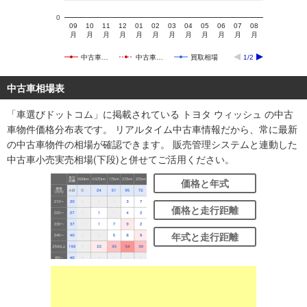
0
09
10
11
12
01
02
03
04
05
06
07
08
月
月
月
月
月
月
月
月
月
月
月
月
中古車…
中古車…
買取相場
1/2
中古車相場表
「車選びドットコム」に掲載されている トヨタ ウィッシュ の中古
車物件価格分布表です。 リアルタイム中古車情報だから、常に最新
の中古車物件の相場が確認できます。 販売管理システムと連動した
中古車小売実売相場(下段)と併せてご活用ください。
価格と年式
価格と走行距離
年式と走行距離