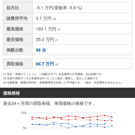
前月比
-5.1 万円(変動率 -5.9 %)
諸費用平均
3.7 万円
※3
最高価格
193.1 万円
※1
最安価格
35.0 万円
※1
掲載台数
48 台
買取価格
86.7 万円
※2
※1 現在「車選びドットコム」に掲載されている全車両の小売価格・支払総額です。
※2 全国の買取データを毎週直近6ヶ月ごとに集計・解析し、算出した価格です。
※3 名義変更・車庫証明代行・納車費用等を合算した平均値です。（税金・法定費用を含みません）
価格推移
過去24ヶ月間の買取相場、車両価格の推移です。
100
50