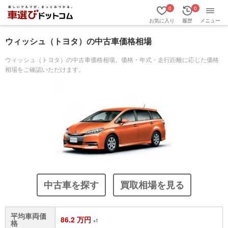
0
0
お気に入り
履歴
メニュー
ウィッシュ（トヨタ）の中古車価格相場
ウィッシュ（トヨタ）の中古車価格相場。価格・年式・走行距離に応じた価格
相場をご確認いただけます。
中古車を探す
買取相場を見る
平均車両価
86.2 万円
※1
格