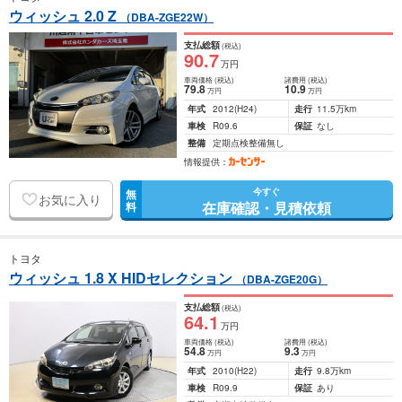
ウィッシュ 2.0 Z
（DBA-ZGE22W）
支払総額
(税込)
90
.7
万円
車両価格
(税込)
諸費用
(税込)
79
.8
10
.9
万円
万円
年式
2012
(H24)
走行
11.5万km
車検
R09.6
保証
なし
整備
定期点検整備無し
情報提供：
今すぐ
無
お気に入り
在庫確認・見積依頼
料
トヨタ
ウィッシュ 1.8 X HIDセレクション
（DBA-ZGE20G）
支払総額
(税込)
64
.1
万円
車両価格
(税込)
諸費用
(税込)
54
.8
9
.3
万円
万円
年式
2010
(H22)
走行
9.8万km
車検
R09.9
保証
あり