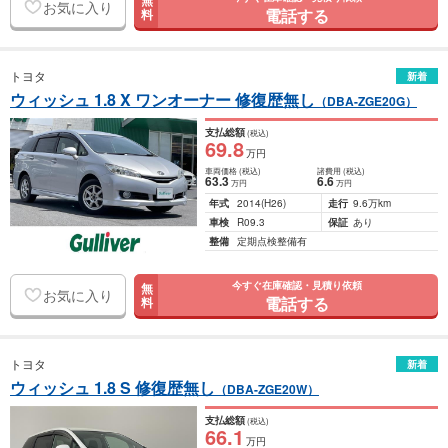
無
お気に入り
電話する
料
トヨタ
新着
ウィッシュ 1.8 X ワンオーナー 修復歴無し
（DBA-ZGE20G）
支払総額
(税込)
69
.8
万円
車両価格
(税込)
諸費用
(税込)
63
.3
6
.6
万円
万円
年式
2014
(H26)
走行
9.6万km
車検
R09.3
保証
あり
整備
定期点検整備有
今すぐ在庫確認・見積り依頼
無
お気に入り
電話する
料
トヨタ
新着
ウィッシュ 1.8 S 修復歴無し
（DBA-ZGE20W）
支払総額
(税込)
66
.1
万円