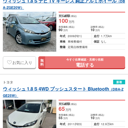
ウィッシュ 1.8 S ナビ TV キーレス 純正アルミホイール
（DB
A-ZGE20W）
支払総額
(税込)
100
万円
車両価格
(税込)
諸費用
(税込)
90
10
万円
万円
年式
2009
(H21)
走行
1.7万km
車検
車検整備付
保証
なし
整備
定期点検整備有
今すぐ在庫確認・見積り依頼
無
お気に入り
電話する
料
トヨタ
新着
ウィッシュ 1.8 S 4WD プッシュスタート Bluetooth
（DBA-Z
GE25W）
支払総額
(税込)
65
万円
車両価格
(税込)
諸費用
(税込)
55
10
万円
万円
年式
2011
(H23)
走行
12.9万km