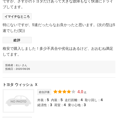
ですが、さすがのトヨタだけあって大きな故障もなく快適にドライ
ブしてます。
イマイチなところ
特にないですが、5速だったらなお良かったと思います。(次の型は5
速でした(笑))
総評
格安で購入しました！多少不具合や劣化はあるけど、おおむね満足
してます。
投稿者：れい さん
投稿日：2020/06/26
トヨタ ウィッシュ Ｘ
4.0
総合評価
点
外装：
内装：
走行距離：
取り回し：
5
5
4
4
経済性：
荷室：
乗り心地：
3
4
3