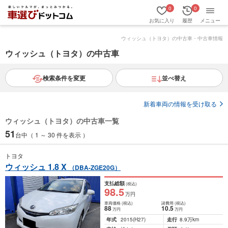
0
0
お気に入り
履歴
メニュー
ウィッシュ（トヨタ）の中古車・中古車情報
ウィッシュ（トヨタ）の中古車
検索条件を変更
並べ替え
新着車両の情報を受け取る
ウィッシュ（トヨタ）の中古車一覧
51
台中（ 1 ～ 30 件を表示 ）
トヨタ
ウィッシュ 1.8 X
（DBA-ZGE20G）
支払総額
(税込)
98
.5
万円
車両価格
(税込)
諸費用
(税込)
88
10
.5
万円
万円
年式
2015
(H27)
走行
8.9万km