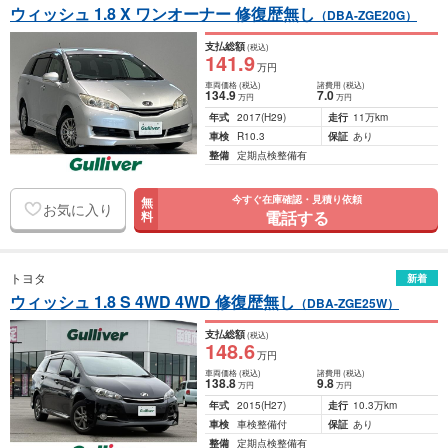
ウィッシュ 1.8 X ワンオーナー 修復歴無し
（DBA-ZGE20G）
支払総額
(税込)
141
.9
万円
車両価格
(税込)
諸費用
(税込)
134
.9
7
.0
万円
万円
年式
2017
(H29)
走行
11万km
車検
R10.3
保証
あり
整備
定期点検整備有
今すぐ在庫確認・見積り依頼
無
お気に入り
電話する
料
トヨタ
新着
ウィッシュ 1.8 S 4WD 4WD 修復歴無し
（DBA-ZGE25W）
支払総額
(税込)
148
.6
万円
車両価格
(税込)
諸費用
(税込)
138
.8
9
.8
万円
万円
年式
2015
(H27)
走行
10.3万km
車検
車検整備付
保証
あり
整備
定期点検整備有