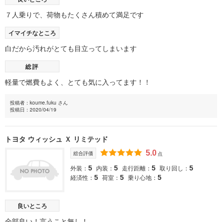
７人乗りで、荷物もたくさん積めて満足です
イマイチなところ
白だから汚れがとても目立ってしまいます
総評
軽量で燃費もよく、とても気に入ってます！！
投稿者：koume.fuku さん
投稿日：2020/04/19
トヨタ ウィッシュ Ｘ リミテッド
5.0
総合評価
点
外装：
内装：
走行距離：
取り回し：
5
5
5
5
経済性：
荷室：
乗り心地：
5
5
5
良いところ
全部良い！言うこと無し！