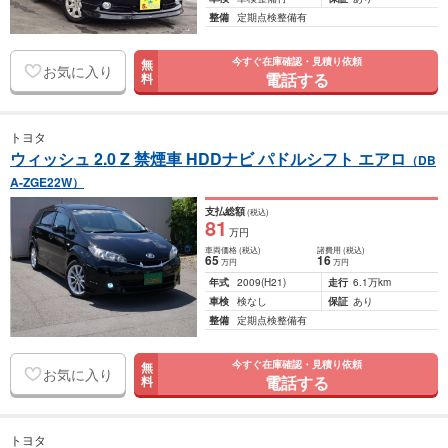
整備
定期点検整備有
今すぐ在庫確認・見積り依頼
無
お気に入り
電話する
料
トヨタ
ウィッシュ 2.0 Z 禁煙車 HDDナビ パドルシフト エアロ
（DB
A-ZGE22W）
支払総額
(税込)
81
万円
車両価格
(税込)
諸費用
(税込)
65
16
万円
万円
年式
2009
(H21)
走行
6.1万km
車検
検なし
保証
あり
整備
定期点検整備有
今すぐ在庫確認・見積り依頼
無
お気に入り
電話する
料
トヨタ