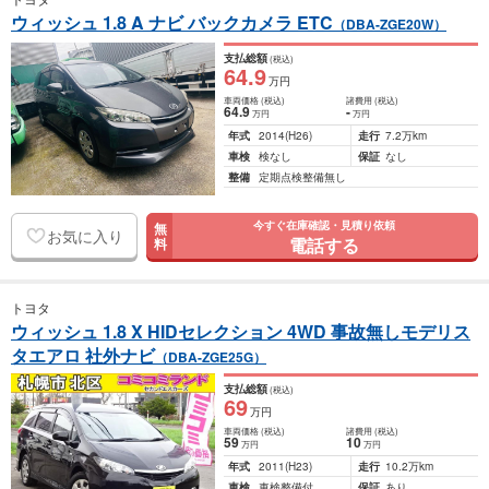
ウィッシュ 1.8 A ナビ バックカメラ ETC
（DBA-ZGE20W）
支払総額
(税込)
64
.9
万円
車両価格
(税込)
諸費用
(税込)
64
.9
-
万円
万円
年式
2014
(H26)
走行
7.2万km
車検
検なし
保証
なし
整備
定期点検整備無し
今すぐ在庫確認・見積り依頼
無
お気に入り
電話する
料
トヨタ
ウィッシュ 1.8 X HIDセレクション 4WD 事故無しモデリス
タエアロ 社外ナビ
（DBA-ZGE25G）
支払総額
(税込)
69
万円
車両価格
(税込)
諸費用
(税込)
59
10
万円
万円
年式
2011
(H23)
走行
10.2万km
車検
車検整備付
保証
あり