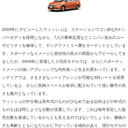
2003年にデビューしたウィッシュは、ステーションワゴン的な5ナン
バーボディを採用しながら、7人の乗車定員などミニバン並みのユー
ザビリティを確保して、ヤングファミリー層をターゲットとしていま
す。スポーティなイメージと居住性の高さの両面からアピールしてき
ましたが、2009年に登場した２代目モデルでは、さらにスポーティ
イメージの強いアグレッシブな内外装へと生まれ変わっています。イ
ンテリアでは、さまざまなシートアレンジが可能な3列シートを採用
している上、さらに収納スペースが各所に配されていて使い勝手の良
さも魅力となっています。
ウィッシュの中古車は高年式のものが少なめである以外はどの年式の
ものもほぼ同じような台数が流通しています。これは毎年安定した販
売台数を達成しているからとも言えるのではないでしょうか。価格の
方も車齢とともになだらかに下がっている傾向があり、現行モデルの