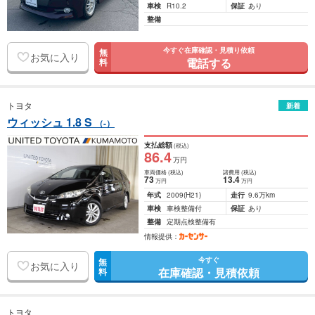
車検
R10.2
保証
あり
整備
今すぐ在庫確認・見積り依頼
無
お気に入り
電話する
料
トヨタ
新着
ウィッシュ 1.8 S
（-）
支払総額
(税込)
86
.4
万円
車両価格
(税込)
諸費用
(税込)
73
13
.4
万円
万円
年式
2009
(H21)
走行
9.6万km
車検
車検整備付
保証
あり
整備
定期点検整備有
情報提供：
今すぐ
無
お気に入り
在庫確認・見積依頼
料
トヨタ