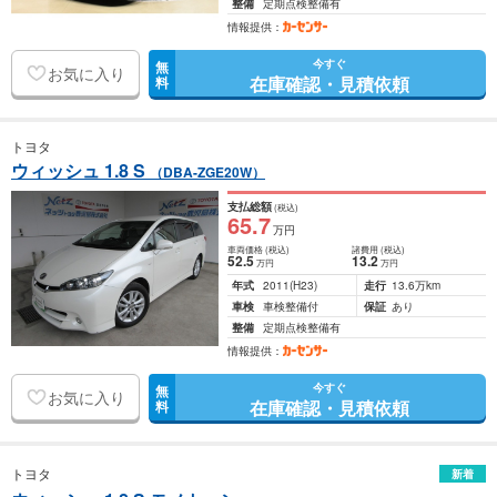
整備
定期点検整備有
情報提供：
今すぐ
無
お気に入り
在庫確認・見積依頼
料
トヨタ
ウィッシュ 1.8 S
（DBA-ZGE20W）
支払総額
(税込)
65
.7
万円
車両価格
(税込)
諸費用
(税込)
52
.5
13
.2
万円
万円
年式
2011
(H23)
走行
13.6万km
車検
車検整備付
保証
あり
整備
定期点検整備有
情報提供：
今すぐ
無
お気に入り
在庫確認・見積依頼
料
トヨタ
新着