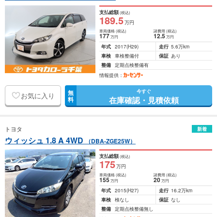
支払総額
(税込)
189
.5
万円
車両価格
(税込)
諸費用
(税込)
177
12
.5
万円
万円
年式
2017
(H29)
走行
5.6万km
車検
車検整備付
保証
あり
整備
定期点検整備有
情報提供：
今すぐ
無
お気に入り
在庫確認・見積依頼
料
トヨタ
新着
ウィッシュ 1.8 A 4WD
（DBA-ZGE25W）
支払総額
(税込)
175
万円
車両価格
(税込)
諸費用
(税込)
155
20
万円
万円
年式
2015
(H27)
走行
16.2万km
車検
検なし
保証
なし
整備
定期点検整備無し