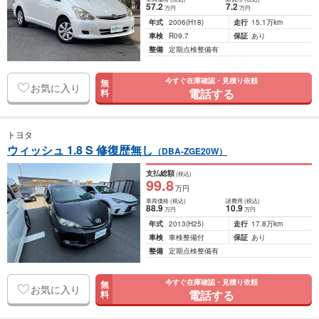
57
.2
7
.2
万円
万円
年式
2006
(H18)
走行
15.1万km
車検
R09.7
保証
あり
整備
定期点検整備有
今すぐ在庫確認・見積り依頼
無
お気に入り
電話する
料
トヨタ
ウィッシュ 1.8 S 修復歴無し
（DBA-ZGE20W）
支払総額
(税込)
99
.8
万円
車両価格
(税込)
諸費用
(税込)
88
.9
10
.9
万円
万円
年式
2013
(H25)
走行
17.8万km
車検
車検整備付
保証
あり
整備
定期点検整備有
今すぐ在庫確認・見積り依頼
無
お気に入り
電話する
料