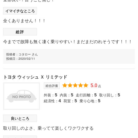
イマイチなところ
全くありません！！！
総評
今までで故障も無く凄く乗りやすい！まだまだのれそうです！！！
投稿者：コタロー さん
投稿日：2020/02/11
トヨタ ウィッシュ Ｘ リミテッド
5.0
総合評価
点
外装：
内装：
走行距離：
取り回し：
5
5
5
5
経済性：
荷室：
乗り心地：
4
5
5
良いところ
取り回しのよさ、乗ってて楽しくワクワクする