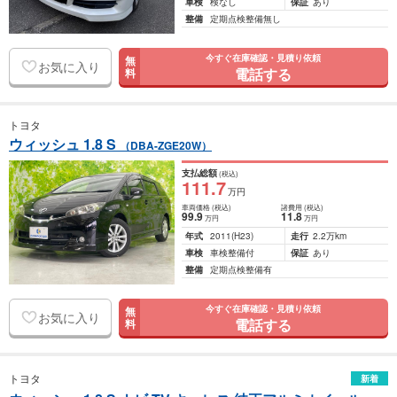
車検
検なし
保証
あり
整備
定期点検整備無し
今すぐ在庫確認・見積り依頼
無
お気に入り
電話する
料
トヨタ
ウィッシュ 1.8 S
（DBA-ZGE20W）
支払総額
(税込)
111
.7
万円
車両価格
(税込)
諸費用
(税込)
99
.9
11
.8
万円
万円
年式
2011
(H23)
走行
2.2万km
車検
車検整備付
保証
あり
整備
定期点検整備有
今すぐ在庫確認・見積り依頼
無
お気に入り
電話する
料
トヨタ
新着