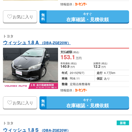
情報提供：
今すぐ
無
お気に入り
在庫確認・見積依頼
料
トヨタ
ウィッシュ 1.8 A
（DBA-ZGE20W）
支払総額
(税込)
153
.1
万円
車両価格
(税込)
諸費用
(税込)
140
.9
12
.2
万円
万円
年式
2015
(H27)
走行
4.7万km
車検
R08.11
保証
あり
整備
定期点検整備有
情報提供：
今すぐ
無
お気に入り
在庫確認・見積依頼
料
トヨタ
新着
ウィッシュ 1.8 S
（DBA-ZGE20W）