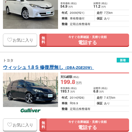
車両価格
(税込)
諸費用
(税込)
54
.9
11
.2
万円
万円
年式
2009
(H21)
走行
7万km
車検
車検整備付
保証
あり
整備
定期点検整備有
今すぐ在庫確認・見積り依頼
無
お気に入り
電話する
料
トヨタ
新着
ウィッシュ 1.8 S 修復歴無し
（DBA-ZGE20W）
支払総額
(税込)
199
.8
万円
車両価格
(税込)
諸費用
(税込)
193
.1
6
.8
万円
万円
年式
2014
(H26)
走行
7.9万km
車検
R09.9
保証
あり
整備
定期点検整備有
今すぐ在庫確認・見積り依頼
無
お気に入り
電話する
料