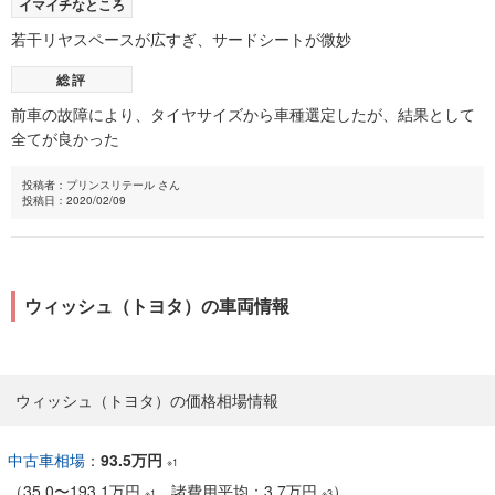
イマイチなところ
若干リヤスペースが広すぎ、サードシートが微妙
総評
前車の故障により、タイヤサイズから車種選定したが、結果として
全てが良かった
投稿者：プリンスリテール さん
投稿日：2020/02/09
ウィッシュ（トヨタ）の車両情報
ウィッシュ（トヨタ）の価格相場情報
中古車相場
：
93.5万円
※1
（
35.0
〜
193.1万円
諸費用平均：3.7万円
）
※1
※3