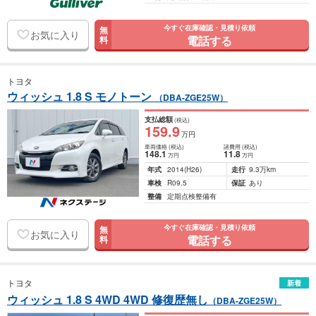
今すぐ在庫確認・見積り依頼
無
お気に入り
電話する
料
トヨタ
ウィッシュ 1.8 S モノトーン
（DBA-ZGE25W）
支払総額
(税込)
159
.9
万円
車両価格
(税込)
諸費用
(税込)
148
.1
11
.8
万円
万円
年式
2014
(H26)
走行
9.3万km
車検
R09.5
保証
あり
整備
定期点検整備有
今すぐ在庫確認・見積り依頼
無
お気に入り
電話する
料
トヨタ
新着
ウィッシュ 1.8 S 4WD 4WD 修復歴無し
（DBA-ZGE25W）