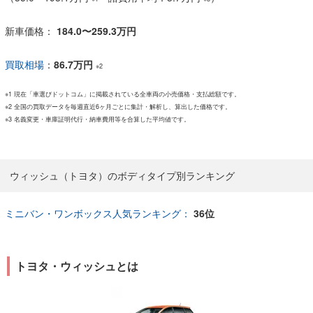
新車価格：
184.0〜259.3万円
買取相場
：
86.7万円
※2
※1 現在「車選びドットコム」に掲載されている全車両の小売価格・支払総額です。
※2 全国の買取データを毎週直近6ヶ月ごとに集計・解析し、算出した価格です。
※3 名義変更・車庫証明代行・納車費用等を合算した平均値です。
ウィッシュ（トヨタ）のボディタイプ別ランキング
ミニバン・ワンボックス人気ランキング：
36位
トヨタ・ウィッシュとは