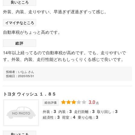
良いところ
外装、内装、走りやすい、早過ぎず遅過ぎずって感じ。
イマイチなところ
自動車税がちょっと高めです。
総評
14年以上経ってるので自動車税が高めです。でも、走りやすいで
す。外装、内装、走行性能どれもしっくりくる感じで良いです。
投稿者：いなふ さん
投稿日：2020/05/31
トヨタ ウィッシュ １．８Ｓ
3.0
総合評価
点
外装：
内装：
走行距離：
取り回し：
3
3
3
3
経済性：
荷室：
乗り心地：
3
4
3
良いところ