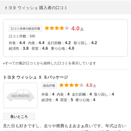
トヨタ ウィッシュ 購入者の口コミ
4.0
口コミ全体の総合評価
点
口コミ件数：5件
外装：
内装：
走行距離：
取り回し：
4.4
4.4
4.2
4.2
経済性：
荷室：
乗り心地：
3.8
4.6
4.0
※すべての集計口コミから抜粋した口コミを表示しています
トヨタ ウィッシュ Ｘ Ｓパッケージ
4.0
総合評価
点
外装：
内装：
走行距離：
取り回し：
4
4
4
4
経済性：
荷室：
乗り心地：
4
5
4
良いところ
見た目も好きですし、走りや燃費もまあまぁ良いです。年式は古い