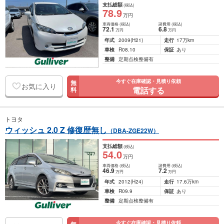
支払総額
(税込)
78
.9
万円
車両価格
(税込)
諸費用
(税込)
72
.1
6
.8
万円
万円
年式
2009
(H21)
走行
17万km
車検
R08.10
保証
あり
整備
定期点検整備有
今すぐ在庫確認・見積り依頼
無
お気に入り
電話する
料
トヨタ
ウィッシュ 2.0 Z 修復歴無し
（DBA-ZGE22W）
支払総額
(税込)
54
.0
万円
車両価格
(税込)
諸費用
(税込)
46
.9
7
.2
万円
万円
年式
2012
(H24)
走行
17.6万km
車検
R09.9
保証
あり
整備
定期点検整備有
今すぐ在庫確認・見積り依頼