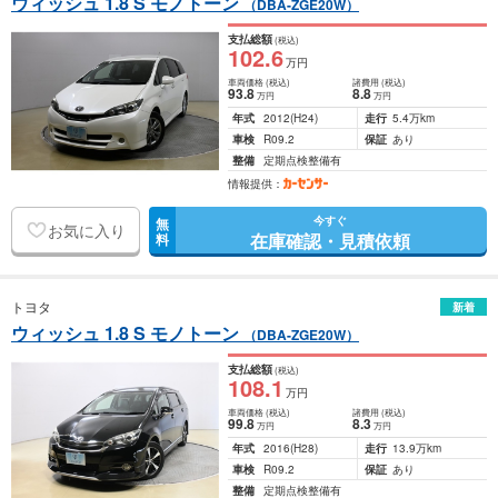
ウィッシュ 1.8 S モノトーン
（DBA-ZGE20W）
支払総額
(税込)
102
.6
万円
車両価格
(税込)
諸費用
(税込)
93
.8
8
.8
万円
万円
年式
2012
(H24)
走行
5.4万km
車検
R09.2
保証
あり
整備
定期点検整備有
情報提供：
今すぐ
無
お気に入り
在庫確認・見積依頼
料
トヨタ
新着
ウィッシュ 1.8 S モノトーン
（DBA-ZGE20W）
支払総額
(税込)
108
.1
万円
車両価格
(税込)
諸費用
(税込)
99
.8
8
.3
万円
万円
年式
2016
(H28)
走行
13.9万km
車検
R09.2
保証
あり
整備
定期点検整備有