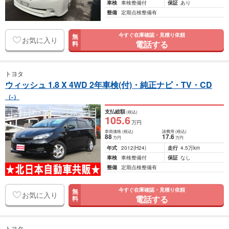
車検
車検整備付
保証
あり
整備
定期点検整備有
今すぐ在庫確認・見積り依頼
無
お気に入り
電話する
料
トヨタ
ウィッシュ 1.8 X 4WD 2年車検(付)・純正ナビ・TV・CD
（-）
支払総額
(税込)
105
.6
万円
車両価格
(税込)
諸費用
(税込)
88
17
.6
万円
万円
年式
2012
(H24)
走行
4.5万km
車検
車検整備付
保証
なし
整備
定期点検整備有
今すぐ在庫確認・見積り依頼
無
お気に入り
電話する
料
トヨタ