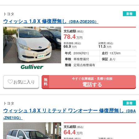
トヨタ
新着
ウィッシュ 1.8 X 修復歴無し
（DBA-ZGE20G）
支払総額
(税込)
78
.4
万円
車両価格
(税込)
諸費用
(税込)
66
.9
11
.5
万円
万円
年式
2009
(H21)
走行
13万km
車検
車検整備付
保証
あり
整備
定期点検整備有
今すぐ在庫確認・見積り依頼
無
お気に入り
電話する
料
トヨタ
新着
ウィッシュ 1.8 X リミテッド ワンオーナー 修復歴無し
（DBA
-ZNE10G）
支払総額
(税込)
64
.4
万円
車両価格
(税込)
諸費用
(税込)