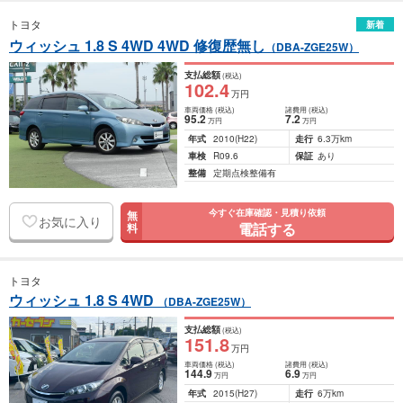
トヨタ
新着
ウィッシュ 1.8 S 4WD 4WD 修復歴無し
（DBA-ZGE25W）
支払総額
(税込)
102
.4
万円
車両価格
(税込)
諸費用
(税込)
95
.2
7
.2
万円
万円
年式
2010
(H22)
走行
6.3万km
車検
R09.6
保証
あり
整備
定期点検整備有
今すぐ在庫確認・見積り依頼
無
お気に入り
電話する
料
トヨタ
ウィッシュ 1.8 S 4WD
（DBA-ZGE25W）
支払総額
(税込)
151
.8
万円
車両価格
(税込)
諸費用
(税込)
144
.9
6
.9
万円
万円
年式
2015
(H27)
走行
6万km