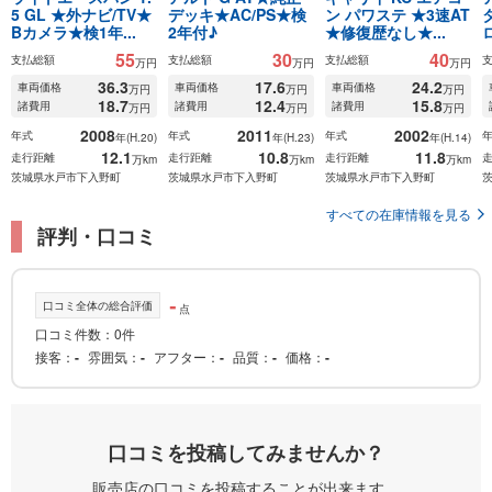
5 GL ★外ナビ/TV★
デッキ★AC/PS★検
ン パワステ ★3速AT
Bカメラ★検1年...
2年付♪
★修復歴なし★...
55
30
40
支払総額
支払総額
支払総額
万円
万円
万円
36.3
17.6
24.2
車両価格
車両価格
車両価格
万円
万円
万円
18.7
12.4
15.8
諸費用
諸費用
諸費用
万円
万円
万円
2008
2011
2002
年式
年式
年式
年(H.20)
年(H.23)
年(H.14)
12.1
10.8
11.8
走行距離
走行距離
走行距離
万km
万km
万km
茨城県水戸市下入野町
茨城県水戸市下入野町
茨城県水戸市下入野町
すべての在庫情報を見る
評判・口コミ
-
口コミ全体の総合評価
点
口コミ件数：0件
接客
-
雰囲気
-
アフター
-
品質
-
価格
-
口コミを投稿してみませんか？
販売店の口コミを投稿することが出来ます。