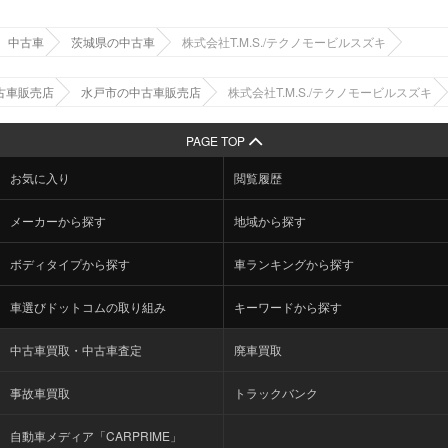
中古車
茨城県の中古車
株式会社T.M.S./テクノモービルスズキ
古車販売店
水戸市の中古車販売店
株式会社T.M.S./テクノモービルスズキ
PAGE TOP
お気に入り
閲覧履歴
メーカーから探す
地域から探す
ボディタイプから探す
車ランキングから探す
車選びドットコムの取り組み
キーワードから探す
中古車買取・中古車査定
廃車買取
事故車買取
トラックバンク
自動車メディア「CARPRIME」