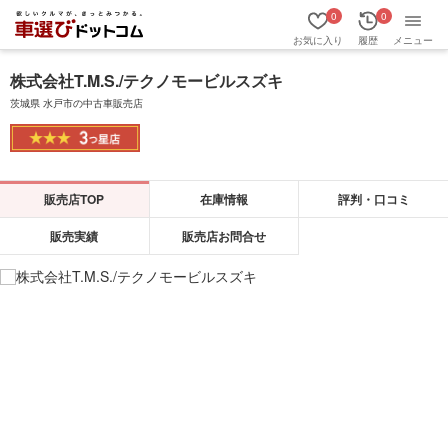
0
0
お気に入り
履歴
メニュー
株式会社T.M.S./テクノモービルスズキ
茨城県 水戸市の中古車販売店
販売店TOP
在庫情報
評判・口コミ
販売実績
販売店お問合せ