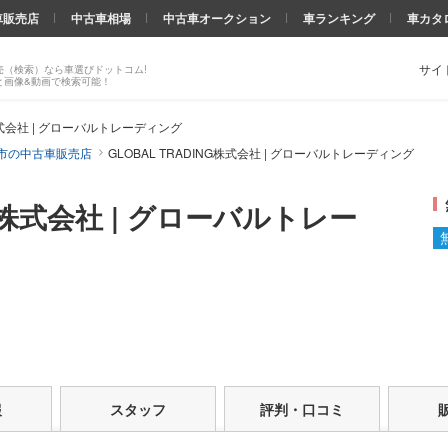
車販売店
中古車相場
中古車オークション
車ランキング
車カタ
サイ
売（検索）なら車選びドットコム!
と画像&動画で検索可能！
G株式会社 | グローバルトレーディング
市の中古車販売店
GLOBAL TRADING株式会社 | グローバルトレーディング
NG株式会社 | グローバルトレー
報
スタッフ
評判・口コミ