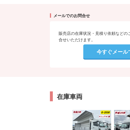
現車確認にいらっしゃったお客様からは
「新車みたいだね」と良い評価を頂いて
メールでのお問合せ
もちろん、外部だけでなく内部の方もオ
両や
販売店の在庫状況・見積り依頼などの
状態の良い車両だけをネットには掲載し
合せいただけます。
今すぐメール
お客様のお問い合わせ、ご来店スタッフ
ります!
在庫車両