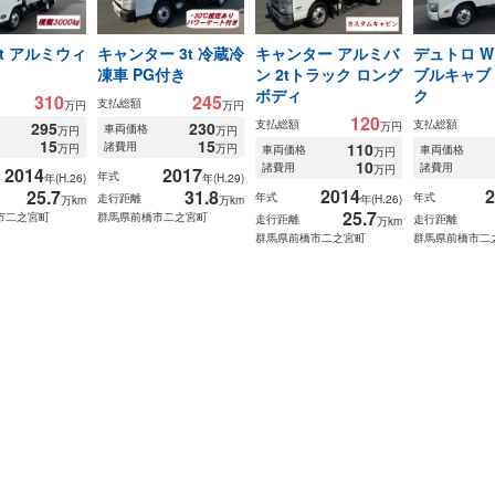
3t アルミウィ
キャンター 3t 冷蔵冷
キャンター アルミバ
デュトロ W
凍車 PG付き
ン 2tトラック ロング
ブルキャブ 
ボディ
ク
310
245
支払総額
万円
万円
120
支払総額
支払総額
295
230
万円
車両価格
万円
万円
15
15
諸費用
110
万円
万円
車両価格
車両価格
万円
10
諸費用
諸費用
万円
2014
2017
年式
年(H.26)
年(H.29)
2014
2
25.7
31.8
年式
年式
走行距離
年(H.26)
万km
万km
25.7
市二之宮町
群馬県前橋市二之宮町
走行距離
走行距離
万km
群馬県前橋市二之宮町
群馬県前橋市二