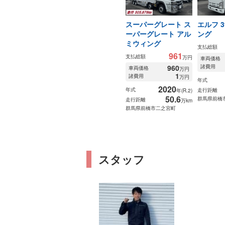
スーパーグレート ス
エルフ 
ーパーグレート アル
ング
ミウィング
支払総額
961
支払総額
万円
車両価格
960
諸費用
車両価格
万円
1
諸費用
万円
年式
2020
年式
走行距離
年(R.2)
50.6
群馬県前橋
走行距離
万km
群馬県前橋市二之宮町
スタッフ