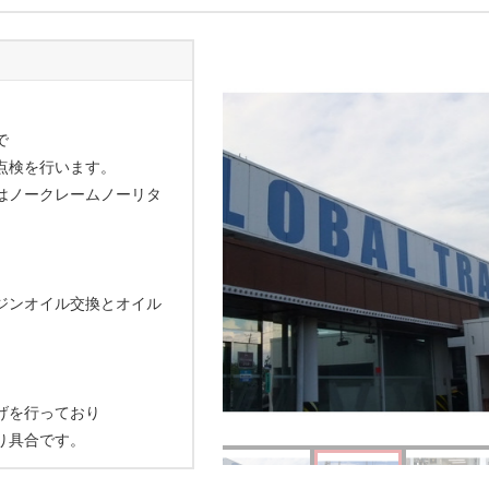
で
点検を行います。
はノークレームノーリタ
ジンオイル交換とオイル
げを行っており
り具合です。