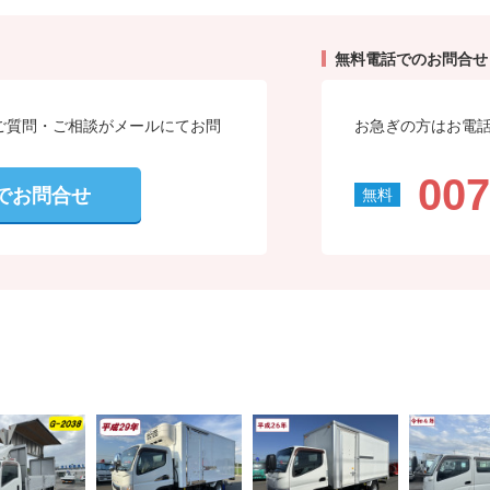
おります。
無料電話でのお問合せ
ークション評価の高い車
ご質問・ご相談がメールにてお問
お急ぎの方はお電
ています。
007
でお問合せ
一同心よりお待ちしてお