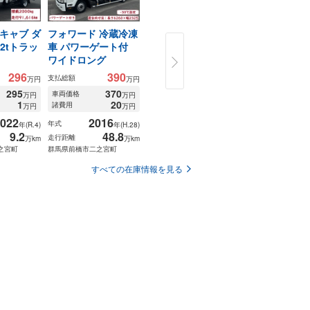
キャブ ダ
フォワード 冷蔵冷凍
レンジャー 冷蔵冷凍
エルフ 2tト
2tトラッ
車 パワーゲート付
車 -32℃設定 エアサ
ボディ キャ
ワイドロング
ス
支払総額
296
390
270
支払総額
支払総額
万円
万円
万円
車両価格
295
370
250
諸費用
車両価格
車両価格
万円
万円
万円
1
20
20
諸費用
諸費用
万円
万円
万円
201
年式
022
2016
2015
1
年式
年式
走行距離
年(R.4)
年(H.28)
年(H.27)
9.2
48.8
55.9
群馬県前橋市二之
走行距離
走行距離
万km
万km
万km
之宮町
群馬県前橋市二之宮町
群馬県前橋市二之宮町
すべての在庫情報を見る