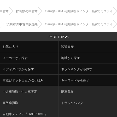
中古車
群馬県の中古車
Garage GTM 渋川伊香保インター店(株)ミズラボ
渋川市の中古車販売店
Garage GTM 渋川伊香保インター店(株)ミズラボ
PAGE TOP
お気に入り
閲覧履歴
メーカーから探す
地域から探す
ボディタイプから探す
車ランキングから探す
車選びドットコムの取り組み
キーワードから探す
中古車買取・中古車査定
廃車買取
事故車買取
トラックバンク
自動車メディア「CARPRIME」