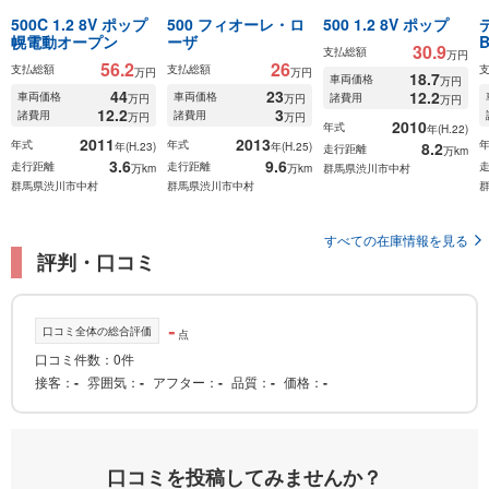
500C 1.2 8V ポップ
500 フィオーレ・ロ
500 1.2 8V ポップ
幌電動オープン
ーザ
30.9
支払総額
万円
56.2
26
支払総額
支払総額
万円
万円
18.7
車両価格
万円
44
23
12.2
車両価格
車両価格
諸費用
万円
万円
万円
12.2
3
諸費用
諸費用
万円
万円
2010
年式
年(H.22)
2011
2013
年式
年式
8.2
年(H.23)
年(H.25)
走行距離
万km
3.6
9.6
走行距離
走行距離
万km
万km
群馬県渋川市中村
群馬県渋川市中村
群馬県渋川市中村
すべての在庫情報を見る
評判・口コミ
-
口コミ全体の総合評価
点
口コミ件数：0件
接客
-
雰囲気
-
アフター
-
品質
-
価格
-
口コミを投稿してみませんか？