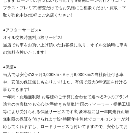
します!ローンでのお支払いも可能です!(提携ローン会社オリコ・ア
プラス・プレミア)審査だけでもお気軽にご相談ください!買取・下
取り強化中!お気軽にご来店ください!
●アフターサービス●
オイル交換時無料点検サービス!
当店でお車をお買い上げ頂いたお客様に限り、オイル交換時に車両
の無料点検いたします!
●保証●
当店では安心の3ヶ月3,000km～6ヶ月6,000kmの自社保証付き車
や、安値の保証無しもあります!また、有償で最大3年保証を付ける
事もできます!
一年間・距離無制限!お客様のご予算に合わせて選べる3つのプラン!
遠方のお客様でも安心!お手続きも簡単!全国のディーラー・提携工場
等により受けられる保証サービスです!対象車種には一年間走行距離
無制限の保証を付けられます!24時間年中無休でコールセンターが対
応してくれますし、ロードサービスも付いてますので、安心してお