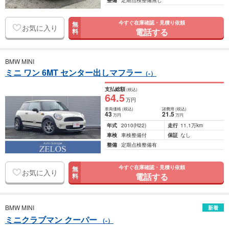
整備
定期点検整備無し
今すぐ在庫確認・見積り依頼
無
お気に入り
電話する
料
BMW MINI
ミニ ワン 6MT センター出しマフラー
（-）
支払総額
(税込)
64
.5
万円
車両価格
(税込)
諸費用
(税込)
43
21
.5
万円
万円
年式
2010
(H22)
走行
11.1万km
車検
車検整備付
保証
なし
整備
定期点検整備有
今すぐ在庫確認・見積り依頼
無
お気に入り
電話する
料
BMW MINI
新着
ミニクラブマン クーパー
（-）