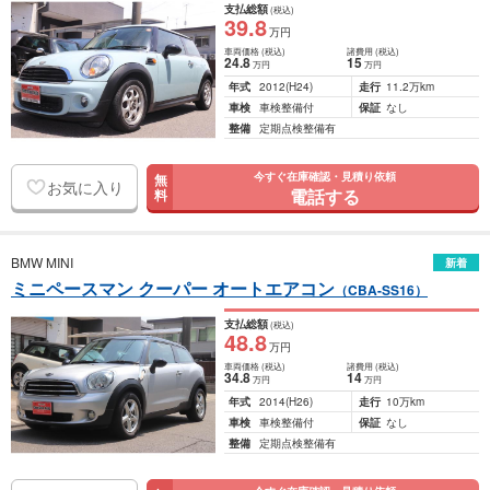
支払総額
(税込)
39
.8
万円
車両価格
(税込)
諸費用
(税込)
24
.8
15
万円
万円
年式
2012
(H24)
走行
11.2万km
車検
車検整備付
保証
なし
整備
定期点検整備有
今すぐ在庫確認・見積り依頼
無
お気に入り
電話する
料
BMW MINI
新着
ミニペースマン クーパー オートエアコン
（CBA-SS16）
支払総額
(税込)
48
.8
万円
車両価格
(税込)
諸費用
(税込)
34
.8
14
万円
万円
年式
2014
(H26)
走行
10万km
車検
車検整備付
保証
なし
整備
定期点検整備有