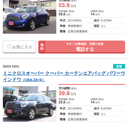
支払総額
(税込)
53
.8
万円
車両価格
(税込)
諸費用
(税込)
39
.8
14
万円
万円
年式
2013
(H25)
走行
9.5万km
車検
車検整備付
保証
なし
整備
定期点検整備有
今すぐ在庫確認・見積り依頼
無
お気に入り
電話する
料
BMW MINI
新着
ミニクロスオーバー クーパー カーテンエアバッグ パワーウ
インドウ
（CBA-ZA16）
支払総額
(税込)
39
.8
万円
車両価格
(税込)
諸費用
(税込)
25
.8
14
万円
万円
年式
2012
(H24)
走行
8.8万km
車検
車検整備付
保証
なし
整備
定期点検整備有