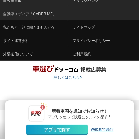
事故車買取
トラックバンク
自動車メディア「CARPRIME」
私たちと一緒に働きませんか？
サイトマップ
サイト運営会社
プライバシーポリシー
外部送信について
ご利用規約
詳しくはこちら
© Fabrica Communications Co., LTD.
新着車両を通知でお知らせ！
アプリを使って快適に
クルマを探そう
当サイトを運営する株式会社ファブリカコミュニケーションズ
は、株式会社ファブリカホールディングス（東証スタンダード上
Web版で続行
アプリで探す
場 証券コード：4193）のグループ会社です。