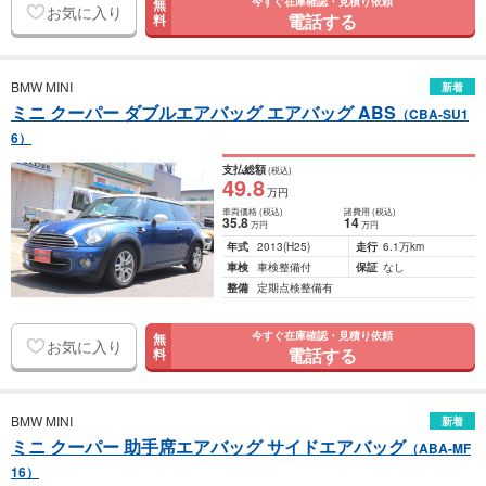
今すぐ在庫確認・見積り依頼
無
お気に入り
電話する
料
BMW MINI
新着
ミニ クーパー ダブルエアバッグ エアバッグ ABS
（CBA-SU1
6）
支払総額
(税込)
49
.8
万円
車両価格
(税込)
諸費用
(税込)
35
.8
14
万円
万円
年式
2013
(H25)
走行
6.1万km
車検
車検整備付
保証
なし
整備
定期点検整備有
今すぐ在庫確認・見積り依頼
無
お気に入り
電話する
料
BMW MINI
新着
ミニ クーパー 助手席エアバッグ サイドエアバッグ
（ABA-MF
16）