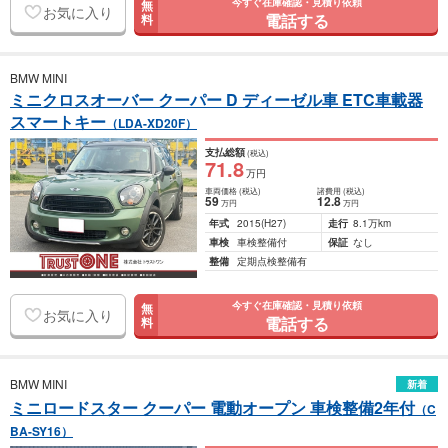
今すぐ在庫確認・見積り依頼
無
お気に入り
電話する
料
BMW MINI
ミニクロスオーバー クーパー D ディーゼル車 ETC車載器
スマートキー
（LDA-XD20F）
支払総額
(税込)
71
.8
万円
車両価格
(税込)
諸費用
(税込)
59
12
.8
万円
万円
年式
2015
(H27)
走行
8.1万km
車検
車検整備付
保証
なし
整備
定期点検整備有
今すぐ在庫確認・見積り依頼
無
お気に入り
電話する
料
BMW MINI
新着
ミニロードスター クーパー 電動オープン 車検整備2年付
（C
BA-SY16）