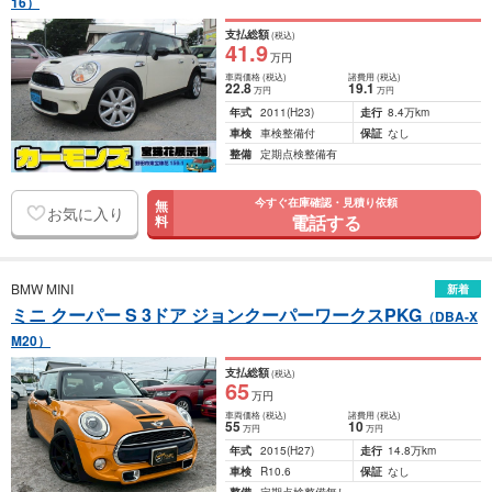
16）
支払総額
(税込)
41
.9
万円
車両価格
(税込)
諸費用
(税込)
22
.8
19
.1
万円
万円
年式
2011
(H23)
走行
8.4万km
車検
車検整備付
保証
なし
整備
定期点検整備有
今すぐ在庫確認・見積り依頼
無
お気に入り
電話する
料
BMW MINI
新着
ミニ クーパー S 3ドア ジョンクーパーワークスPKG
（DBA-X
M20）
支払総額
(税込)
65
万円
車両価格
(税込)
諸費用
(税込)
55
10
万円
万円
年式
2015
(H27)
走行
14.8万km
車検
R10.6
保証
なし