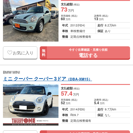
支払総額
(税込)
73
万円
車両価格
(税込)
諸費用
(税込)
60
13
万円
万円
年式
2012
(H24)
走行
8.2万km
車検
車検整備付
保証
あり
整備
定期点検整備有
今すぐ在庫確認・見積り依頼
無
お気に入り
電話する
料
BMW MINI
ミニ クーパー クーパー 3ドア
（DBA-XM15）
支払総額
(税込)
57
.4
万円
車両価格
(税込)
諸費用
(税込)
52
5
.4
万円
万円
年式
2014
(H26)
走行
9.7万km
車検
R09.7
保証
なし
整備
定期点検整備有