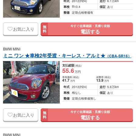
年式
2012
(H24)
走行
6.1万km
車検
R10.4
保証
あり
整備
定期点検整備有
今すぐ在庫確認・見積り依頼
無
お気に入り
電話する
料
BMW MINI
ミニ ワン ★車検2年受渡・キーレス・アルミ★
（CBA-SR16）
支払総額
(税込)
55
.6
万円
車両価格
(税込)
諸費用
(税込)
41
.7
13
.9
万円
万円
年式
2012
(H24)
走行
5.6万km
車検
検なし
保証
あり
整備
定期点検整備無し
今すぐ在庫確認・見積り依頼
無
お気に入り
電話する
料
BMW MINI