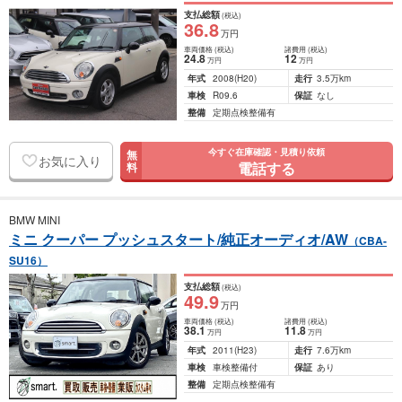
支払総額
(税込)
36
.8
万円
車両価格
(税込)
諸費用
(税込)
24
.8
12
万円
万円
年式
2008
(H20)
走行
3.5万km
車検
R09.6
保証
なし
整備
定期点検整備有
今すぐ在庫確認・見積り依頼
無
お気に入り
電話する
料
BMW MINI
ミニ クーパー プッシュスタート/純正オーディオ/AW
（CBA-
SU16）
支払総額
(税込)
49
.9
万円
車両価格
(税込)
諸費用
(税込)
38
.1
11
.8
万円
万円
年式
2011
(H23)
走行
7.6万km
車検
車検整備付
保証
あり
整備
定期点検整備有