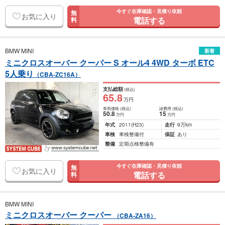
今すぐ在庫確認・見積り依頼
無
お気に入り
電話する
料
BMW MINI
新着
ミニクロスオーバー クーパー S オール4 4WD ターボ ETC
5人乗り
（CBA-ZC16A）
支払総額
(税込)
65
.8
万円
車両価格
(税込)
諸費用
(税込)
50
.8
15
万円
万円
年式
2011
(H23)
走行
9万km
車検
車検整備付
保証
あり
整備
定期点検整備有
今すぐ在庫確認・見積り依頼
無
お気に入り
電話する
料
BMW MINI
ミニクロスオーバー クーパー
（CBA-ZA16）