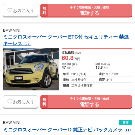
今すぐ在庫確認・見積り依頼
無
お気に入り
電話する
料
BMW MINI
ミニクロスオーバー クーパー ETC付 セキュリティー 禁煙
キーレス
（-）
支払総額
(税込)
60
.8
万円
車両価格
(税込)
諸費用
(税込)
47
13
.8
万円
万円
年式
2012
(H24)
走行
9.1万km
車検
車検整備付
保証
あり
整備
定期点検整備有
今すぐ在庫確認・見積り依頼
無
お気に入り
電話する
料
BMW MINI
新着
ミニクロスオーバー クーパー D 純正ナビ バックカメラ
（LD