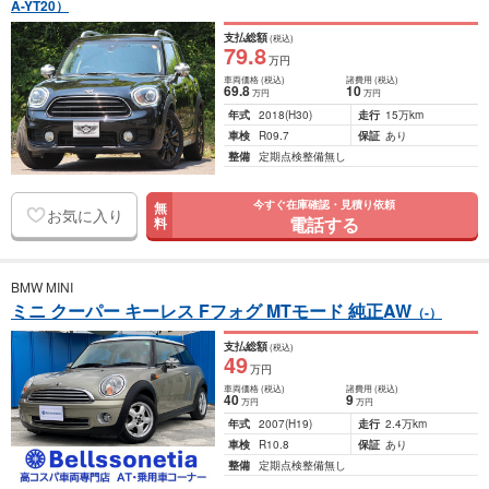
A-YT20）
支払総額
(税込)
79
.8
万円
車両価格
(税込)
諸費用
(税込)
69
.8
10
万円
万円
年式
2018
(H30)
走行
15万km
車検
R09.7
保証
あり
整備
定期点検整備無し
今すぐ在庫確認・見積り依頼
無
お気に入り
電話する
料
BMW MINI
ミニ クーパー キーレス Fフォグ MTモード 純正AW
（-）
支払総額
(税込)
49
万円
車両価格
(税込)
諸費用
(税込)
40
9
万円
万円
年式
2007
(H19)
走行
2.4万km
車検
R10.8
保証
あり
整備
定期点検整備無し