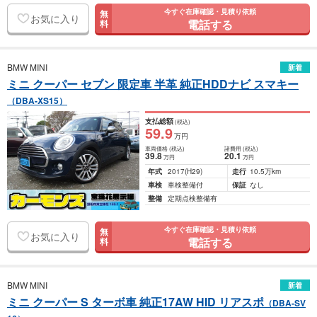
今すぐ在庫確認・見積り依頼
無
お気に入り
電話する
料
BMW MINI
新着
ミニ クーパー セブン 限定車 半革 純正HDDナビ スマキー
（DBA-XS15）
支払総額
(税込)
59
.9
万円
車両価格
(税込)
諸費用
(税込)
39
.8
20
.1
万円
万円
年式
2017
(H29)
走行
10.5万km
車検
車検整備付
保証
なし
整備
定期点検整備有
今すぐ在庫確認・見積り依頼
無
お気に入り
電話する
料
BMW MINI
新着
ミニ クーパー S ターボ車 純正17AW HID リアスポ
（DBA-SV