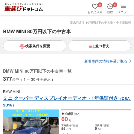
0
0
お気に入り
履歴
メニュー
BMW MINI 80万円以下の中古車・中古車情報
BMW MINI 80万円以下の中古車
検索条件を変更
並べ替え
新着車両の情報を受け取る
BMW MINI 80万円以下の中古車一覧
377
台中（ 1 ～ 30 件を表示 ）
BMW MINI
ミニ クーパー ディスプレイオーディオ・1年保証付き
（CBA-
SU16）
支払総額
(税込)
60
万円
車両価格
(税込)
諸費用
(税込)
55
5
万円
万円