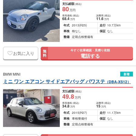
支払総額
(税込)
80
万円
車両価格
(税込)
諸費用
(税込)
68
.4
11
.6
万円
万円
年式
2013
(H25)
走行
10.7万km
車検
検なし
保証
なし
整備
定期点検整備有
今すぐ在庫確認・見積り依頼
無
お気に入り
電話する
料
BMW MINI
新着
ミニ ワン エアコン サイドエアバッグ パワステ
（DBA-XS12）
支払総額
(税込)
49
.8
万円
車両価格
(税込)
諸費用
(税込)
34
.8
15
万円
万円
年式
2015
(H27)
走行
11.1万km
車検
車検整備付
保証
なし
整備
定期点検整備有