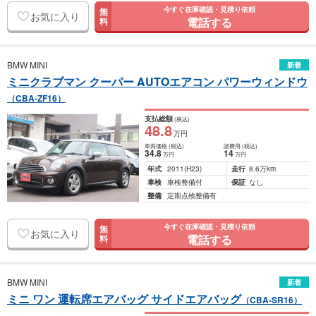
今すぐ在庫確認・見積り依頼
無
お気に入り
電話する
料
BMW MINI
新着
ミニクラブマン クーパー AUTOエアコン パワーウィンドウ
（CBA-ZF16）
支払総額
(税込)
48
.8
万円
車両価格
(税込)
諸費用
(税込)
34
.8
14
万円
万円
年式
2011
(H23)
走行
8.6万km
車検
車検整備付
保証
なし
整備
定期点検整備有
今すぐ在庫確認・見積り依頼
無
お気に入り
電話する
料
BMW MINI
新着
ミニ ワン 運転席エアバッグ サイドエアバッグ
（CBA-SR16）