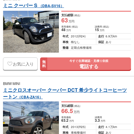
ミニ クーパー S
（DBA-SV16）
支払総額
(税込)
63
万円
車両価格
(税込)
諸費用
(税込)
48
15
万円
万円
年式
2012
(H24)
走行
6.9万km
車検
検なし
保証
あり
整備
定期点検整備有
今すぐ在庫確認・見積り依頼
無
お気に入り
電話する
料
BMW MINI
ミニクロスオーバー クーパー DCT 希少ライトコーヒーツ
ートン
（CBA-ZA16）
支払総額
(税込)
66
.5
万円
車両価格
諸費用
63
.2
3
.3
万円
万円
年式
2013
(H25)
走行
4.1万km
車検
車検整備付
保証
あり