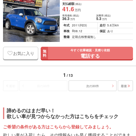
支払総額
(税込)
41
.6
万円
車両価格
(税込)
諸費用
(税込)
36
.3
5
.3
万円
万円
年式
2011
(H23)
走行
5.6万km
車検
R08.12
保証
あり
整備
定期点検整備無し
今すぐ在庫確認・見積り依頼
無
お気に入り
電話する
料
1
/ 13
最初
前の30件
次の30件
最後
諦めるのはまだ早い！
欲しい車が見つからなかった方はこちらをチェック
ご希望の条件がある方はこちらから登録してみましょう。
欲しい車が入荷したら、その情報をいち早く獲得することができま