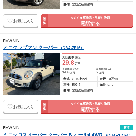
整備
定期点検整備有
今すぐ在庫確認・見積り依頼
無
お気に入り
電話する
料
BMW MINI
ミニクラブマン クーパー
（CBA-ZF16）
支払総額
(税込)
29
.8
万円
車両価格
(税込)
諸費用
(税込)
24
.8
5
万円
万円
年式
2010
(H22)
走行
10万km
車検
R09.7
保証
なし
整備
定期点検整備有
今すぐ在庫確認・見積り依頼
無
お気に入り
電話する
料
BMW MINI
新着
ミニクロスオーバー クーパー S オール4 4WD
（CBA-ZC16A）