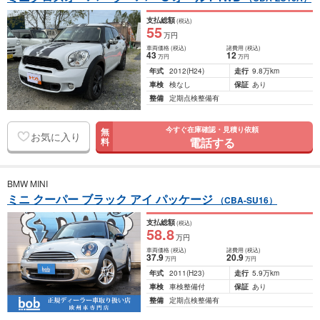
支払総額
(税込)
55
万円
車両価格
(税込)
諸費用
(税込)
43
12
万円
万円
年式
2012
(H24)
走行
9.8万km
車検
検なし
保証
あり
整備
定期点検整備有
今すぐ在庫確認・見積り依頼
無
お気に入り
電話する
料
BMW MINI
ミニ クーパー ブラック アイ パッケージ
（CBA-SU16）
支払総額
(税込)
58
.8
万円
車両価格
(税込)
諸費用
(税込)
37
.9
20
.9
万円
万円
年式
2011
(H23)
走行
5.9万km
車検
車検整備付
保証
あり
整備
定期点検整備有