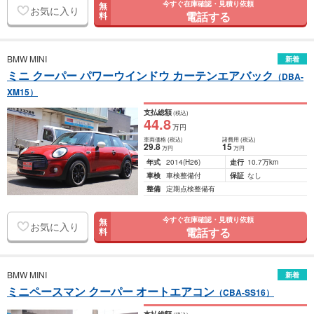
今すぐ在庫確認・見積り依頼
無
お気に入り
電話する
料
BMW MINI
新着
ミニ クーパー パワーウインドウ カーテンエアバック
（DBA-
XM15）
支払総額
(税込)
44
.8
万円
車両価格
(税込)
諸費用
(税込)
29
.8
15
万円
万円
年式
2014
(H26)
走行
10.7万km
車検
車検整備付
保証
なし
整備
定期点検整備有
今すぐ在庫確認・見積り依頼
無
お気に入り
電話する
料
BMW MINI
新着
ミニペースマン クーパー オートエアコン
（CBA-SS16）