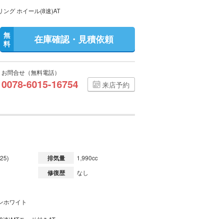
ング ホイール(8速)AT
無
在庫確認・見積依頼
料
お問合せ（無料電話）
0078-6015-16754
来店予約
25)
排気量
1,990cc
修復歴
なし
ンホワイト