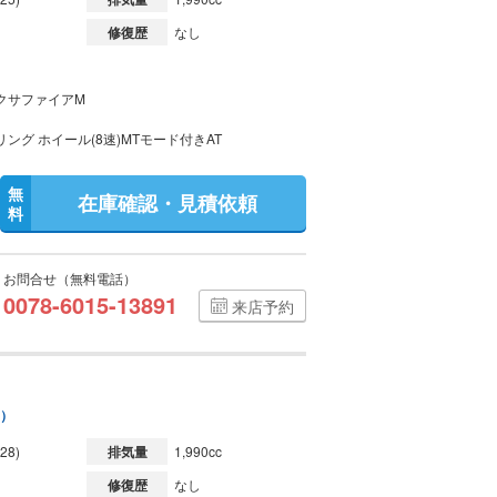
修復歴
なし
クサファイアM
ング ホイール(8速)MTモード付きAT
無
在庫確認・見積依頼
料
お問合せ（無料電話）
0078-6015-13891
来店予約
0）
28)
排気量
1,990cc
修復歴
なし