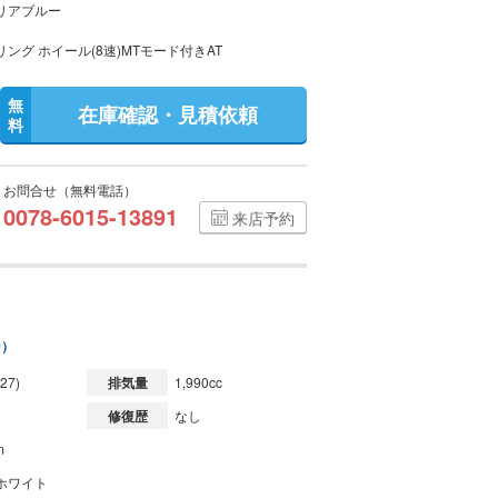
リアブルー
ング ホイール(8速)MTモード付きAT
無
在庫確認・見積依頼
料
お問合せ（無料電話）
0078-6015-13891
来店予約
0）
27)
排気量
1,990cc
修復歴
なし
m
ホワイト