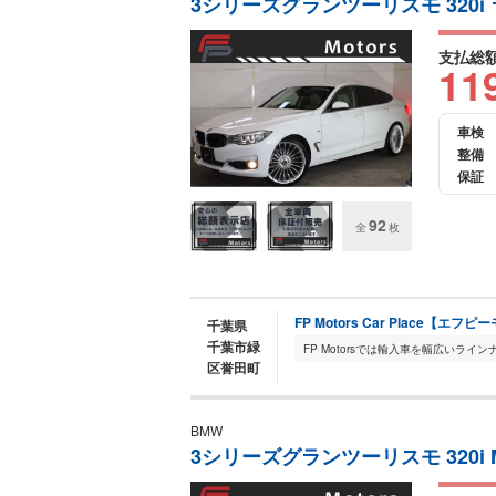
3シリーズグランツーリスモ 320i
支払総
11
車検
整備
保証
92
全
枚
FP Motors Car Place【
千葉県
千葉市緑
区誉田町
BMW
3シリーズグランツーリスモ 320i 