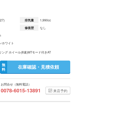
）
27)
排気量
1,990cc
修復歴
なし
m
ンホワイト
ング ホイール(8速)MTモード付きAT
無
在庫確認・見積依頼
料
お問合せ（無料電話）
0078-6015-13891
来店予約