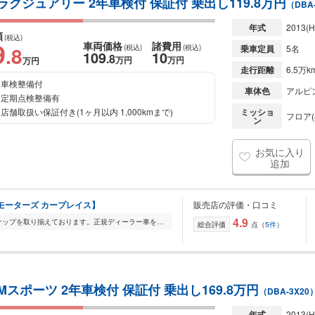
 ラグジュアリー 2年車検付 保証付 乗出し119.8万円
（DBA
年式
2013
(H
額
(税込)
9
車両価格
諸費用
.8
(税込)
(税込)
乗車定員
5名
109
10
.8
万円
万円
万円
走行距離
6.5万k
車検整備付
車体色
アルピ
定期点検整備有
店舗取扱い保証付き(1ヶ月以内 1,000kmまで)
ミッショ
フロア(
ン
お気に入り
追加
エフピーモーターズ カープレイス】
販売店の評価・口コミ
4.9
FP Motorsでは輸入車を幅広いラインナップを取り揃えております。正規ディーラー車を全車室内展示をしておりますので、メンテナンスの行き届いた展示車をごゆっくりご覧...
総合評価
点（
5件
）
Mスポーツ 2年車検付 保証付 乗出し169.8万円
（DBA-3X20
年式
2013
(H