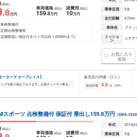
額
(税込)
9
車両価格
諸費用
.8
(税込)
(税込)
乗車定員
5名
159
10
.8
万円
万円
万円
走行距離
6万km
車検整備付
車体色
ブラッ
定期点検整備有
店舗取扱い保証付き(1ヶ月以内 1,000kmまで)
ミッショ
ステアリ
ン
お気に入り
追加
エフピーモーターズ カープレイス】
販売店の評価・口コミ
4.9
FP Motorsでは輸入車を幅広いラインナップを取り揃えております。正規ディーラー車を全車室内展示をしておりますので、メンテナンスの行き届いた展示車をごゆっくりご覧...
総合評価
点（
5件
）
Mスポーツ 点検整備付 保証付 乗出し159.8万円
（DBA-3X2
年式
2016
(H
額
(税込)
9
車両価格
諸費用
.8
(税込)
(税込)
乗車定員
5名