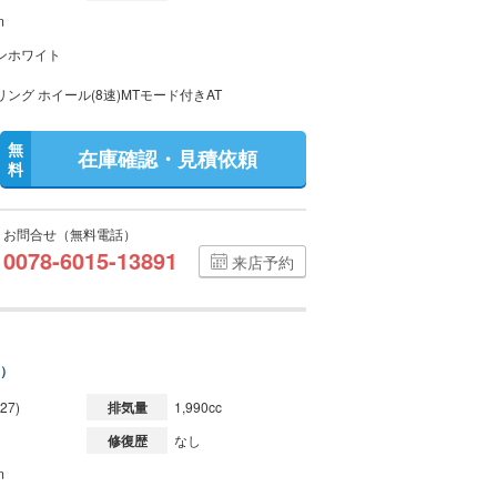
m
ンホワイト
ング ホイール(8速)MTモード付きAT
無
在庫確認・見積依頼
料
お問合せ（無料電話）
0078-6015-13891
来店予約
0）
27)
排気量
1,990cc
修復歴
なし
m