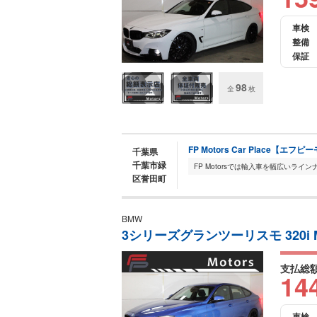
車検
整備
保証
98
全
枚
FP Motors Car Place【
千葉県
千葉市緑
区誉田町
BMW
3シリーズグランツーリスモ 320i 
支払総
14
車検