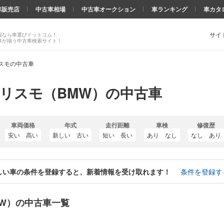
車販売店
中古車相場
中古車オークション
車ランキング
車カタ
サイ
報なら車選びドットコム！
車が揃う中古車検索サイト！
スモの中古車
リスモ（BMW）の中古車
車両価格
年式
走行距離
車検
修復歴
安い
高い
新しい
古い
短い
長い
あり
なし
なし
あり
しい車の条件を登録すると、新着情報を受け取れます！
条件を登録す
MW）の中古車一覧