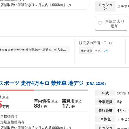
店舗取扱い保証付き(1ヶ月以内 1,000kmまで)
ミッショ
ステアリ
ン
お気に入り
追加
販売店の評価・口コミ
-
☆★☆★☆★☆★☆★☆★☆★☆★☆★☆★☆★☆★☆★ 軽自動車から普通車、輸入車、EVまでさまざまなジャンルを取り扱っております☆ 販売だけではなく、整備・車検・修理・保険までトータルサポ...
総合評価
点（
0件
）
 スポーツ 走行4万キロ 禁煙車 地デジ
（DBA-3X20）
年式
2013
(H
額
(税込)
5
車両価格
諸費用
(税込)
(税込)
乗車定員
5名
88
17
万円
万円
万円
走行距離
4万km
車検整備付
車体色
アルピ
定期点検整備有
店舗取扱い保証付き(3ヶ月以内 5,000kmまで)
ミッショ