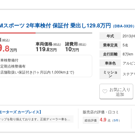
Mスポーツ 2年車検付 保証付 乗出し129.8万円
（DBA-3X20
年式
2013
(H
額
(税込)
9
車両価格
諸費用
.8
(税込)
(税込)
乗車定員
5名
119
10
.8
万円
万円
万円
走行距離
8万km
車検整備付
車体色
アルピ
定期点検整備有
店舗取扱い保証付き(1ヶ月以内 1,000kmまで)
ミッショ
ステアリ
ン
お気に入り
追加
エフピーモーターズ カープレイス】
販売店の評価・口コミ
4.9
FP Motorsでは輸入車を幅広いラインナップを取り揃えております。正規ディーラー車を全車室内展示をしておりますので、メンテナンスの行き届いた展示車をごゆっくりご覧...
総合評価
点（
5件
）