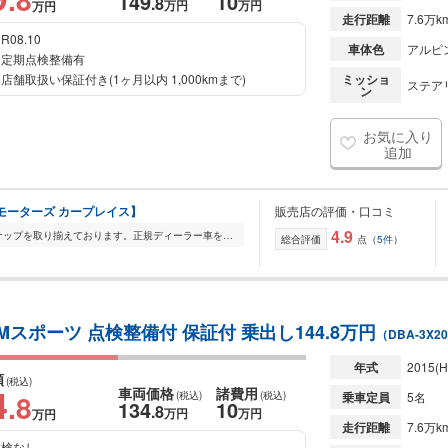
149
10
.8
万円
万円
万円
走行距離
7.6万k
R08.10
車体色
アルピ
定期点検整備有
店舗取扱い保証付き(1ヶ月以内 1,000kmまで)
ミッショ
ステアリ
ン
お気に入り
追加
エフピーモーターズ カープレイス】
販売店の評価・口コミ
4.9
FP Motorsでは輸入車を幅広いラインナップを取り揃えております。正規ディーラー車を全車室内展示をしておりますので、メンテナンスの行き届いた展示車をごゆっくりご覧...
総合評価
点（
5件
）
Mスポーツ 点検整備付 保証付 乗出し144.8万円
（DBA-3X2
年式
2015
(H
額
(税込)
4
車両価格
諸費用
.8
(税込)
(税込)
乗車定員
5名
134
10
.8
万円
万円
万円
走行距離
7.6万k
検なし