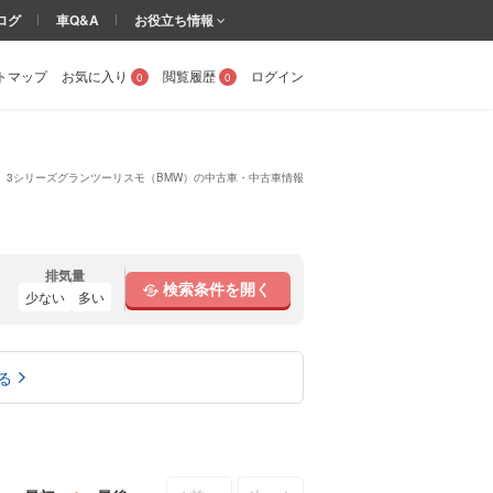
ログ
車Q&A
お役立ち情報
トマップ
お気に入り
閲覧履歴
ログイン
0
0
3シリーズグランツーリスモ（BMW）の中古車・中古車情報
排気量
検索条件を開く
少ない
多い
る