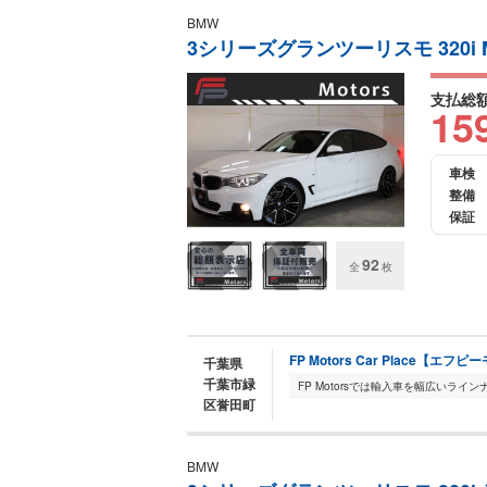
BMW
3シリーズグランツーリスモ 320i 
支払総
15
車検
整備
保証
92
全
枚
FP Motors Car Place【
千葉県
千葉市緑
区誉田町
BMW