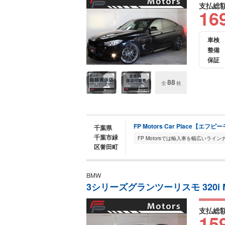
支払総
16
車検
整備
保証
88
全
枚
FP Motors Car Place【
千葉県
千葉市緑
区誉田町
BMW
3シリーズグランツーリスモ 320i 
支払総
15