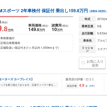
Mスポーツ 2年車検付 保証付 乗出し159.8万円
（DBA-3X20
年式
2015
(H
額
(税込)
9
車両価格
諸費用
.8
(税込)
(税込)
乗車定員
5名
149
10
.8
万円
万円
万円
走行距離
5.9万k
車検整備付
車体色
アルピ
定期点検整備有
店舗取扱い保証付き(1ヶ月以内 1,000kmまで)
ミッショ
ステアリ
ン
お気に入り
追加
エフピーモーターズ カープレイス】
販売店の評価・口コミ
4.9
FP Motorsでは輸入車を幅広いラインナップを取り揃えております。正規ディーラー車を全車室内展示をしておりますので、メンテナンスの行き届いた展示車をごゆっくりご覧...
総合評価
点（
5件
）