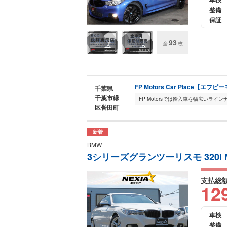
整備
保証
93
全
枚
FP Motors Car Place【
千葉県
千葉市緑
区誉田町
新着
BMW
3シリーズグランツーリスモ 320i 
支払総
12
車検
整備