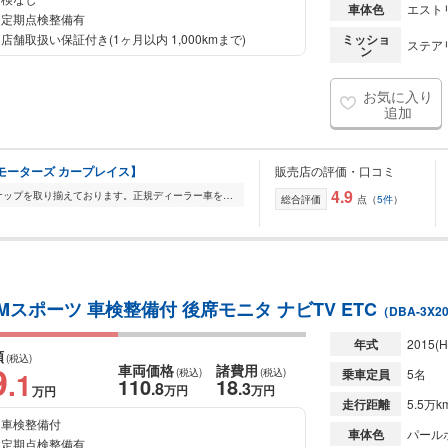
車体色
エスト
定期点検整備有
店舗取扱い保証付き(1ヶ月以内 1,000kmまで)
ミッショ
ステアリ
ン
お気に入り
追加
エフピーモーターズ カープレイス】
販売店の評価・口コミ
4.9
FP Motorsでは輸入車を幅広いラインナップを取り揃えております。正規ディーラー車を全車室内展示をしておりますので、メンテナンスの行き届いた展示車をごゆっくりご覧...
総合評価
点（
5件
）
Mスポーツ 車検整備付 後席モニタ ナビTV ETC
（DBA-3X2
年式
2015
(H
額
(税込)
9
車両価格
諸費用
.1
(税込)
(税込)
乗車定員
5名
110
18
.8
.3
万円
万円
万円
走行距離
5.5万k
車検整備付
車体色
パール
定期点検整備有