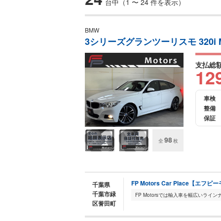
台中（1 〜 24 件を表示）
BMW
3シリーズグランツーリスモ 320i 
支払総
12
車検
整備
保証
98
全
枚
FP Motors Car Place【
千葉県
千葉市緑
区誉田町