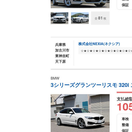
保証
81
全
枚
株式会社NEXIA(ネクシア)
兵庫県
加古川市
東神吉町
天下原
BMW
3シリーズグランツーリスモ 320i
支払総
10
車検
整備
保証