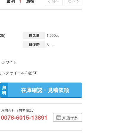
最初
1
最後
前へ
次へ
）
25)
排気量
1,990cc
修復歴
なし
ンホワイト
ング ホイール(8速)AT
無
在庫確認・見積依頼
料
お問合せ（無料電話）
0078-6015-13891
来店予約