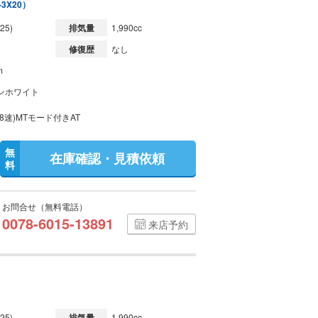
-3X20）
25)
排気量
1,990cc
修復歴
なし
m
ンホワイト
8速)MTモード付きAT
無
在庫確認・見積依頼
料
お問合せ（無料電話）
0078-6015-13891
来店予約
）
25)
排気量
1,990cc