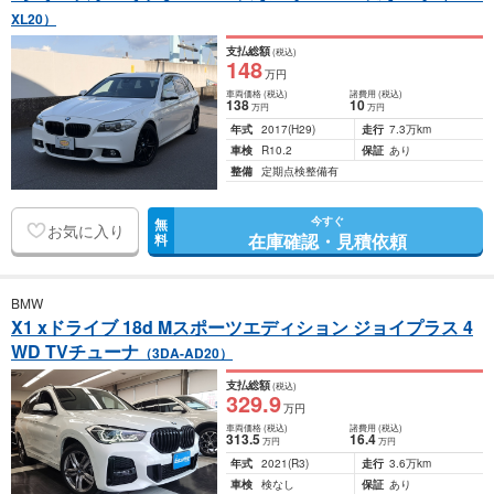
XL20）
支払総額
(税込)
148
万円
車両価格
(税込)
諸費用
(税込)
138
10
万円
万円
年式
2017
(H29)
走行
7.3万km
車検
R10.2
保証
あり
整備
定期点検整備有
今すぐ
無
お気に入り
在庫確認・見積依頼
料
BMW
X1 xドライブ 18d Mスポーツエディション ジョイプラス 4
WD TVチューナ
（3DA-AD20）
支払総額
(税込)
329
.9
万円
車両価格
(税込)
諸費用
(税込)
313
.5
16
.4
万円
万円
年式
2021
(R3)
走行
3.6万km
車検
検なし
保証
あり