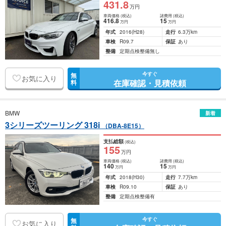
431
.8
万円
車両価格
(税込)
諸費用
(税込)
416
.8
15
万円
万円
年式
2016
(H28)
走行
6.3万km
車検
R09.7
保証
あり
整備
定期点検整備無し
今すぐ
無
お気に入り
在庫確認・見積依頼
料
BMW
新着
3シリーズツーリング 318i
（DBA-8E15）
支払総額
(税込)
155
万円
車両価格
(税込)
諸費用
(税込)
140
15
万円
万円
年式
2018
(H30)
走行
7.7万km
車検
R09.10
保証
あり
整備
定期点検整備有
今すぐ
無
お気に入り