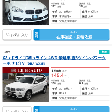
車両価格
(税込)
諸費用
(税込)
125
10
万円
万円
年式
2016
(H28)
走行
5.3万km
車検
車検整備付
保証
あり
整備
定期点検整備有
今すぐ
無
お気に入り
在庫確認・見積依頼
料
BMW
新着
X3 xドライブ35i xライン 4WD 禁煙車 直6ツインパワータ
ーボ ナビTV
（DBA-WX35）
支払総額
(税込)
145
.4
万円
車両価格
(税込)
諸費用
(税込)
139
6
.4
万円
万円
年式
2015
(H27)
走行
4.8万km
車検
R08.9
保証
あり
整備
定期点検整備有
今すぐ
無
お気に入り