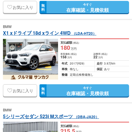
今すぐ
無
お気に入り
在庫確認・見積依頼
料
BMW
X1 xドライブ 18d xライン 4WD
（LDA-HT20）
支払総額
(税込)
180
万円
車両価格
(税込)
諸費用
(税込)
158
22
万円
万円
年式
2017
(H29)
走行
3.9万km
車検
検なし
保証
あり
整備
定期点検整備無し
今すぐ
無
お気に入り
在庫確認・見積依頼
料
BMW
5シリーズセダン 523i Mスポーツ
（DBA-JA20）
支払総額
(税込)
215
.5