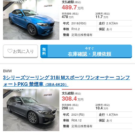
支払総額
(税込)
489
.7
万円
車両価格
(税込)
諸費用
(税込)
478
11
.7
万円
万円
年式
2018
(H30)
走行
2.9万km
車検
R10.2
保証
あり
整備
定期点検整備有
今すぐ
無
お気に入り
在庫確認・見積依頼
料
BMW
3シリーズツーリング 318i Mスポーツ ワンオーナー コンフ
ォートPKG 禁煙車
（3BA-6K20）
支払総額
(税込)
308
.4
万円
車両価格
(税込)
諸費用
(税込)
298
10
.4
万円
万円
年式
2021
(R3)
走行
1.8万km
車検
R08.12
保証
あり
整備
定期点検整備有