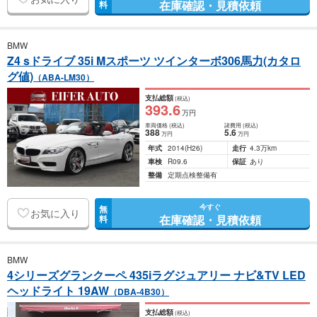
在庫確認・見積依頼
料
BMW
Z4 sドライブ 35i Mスポーツ ツインターボ306馬力(カタロ
グ値)
（ABA-LM30）
支払総額
(税込)
393
.6
万円
車両価格
(税込)
諸費用
(税込)
388
5
.6
万円
万円
年式
2014
(H26)
走行
4.3万km
車検
R09.6
保証
あり
整備
定期点検整備有
今すぐ
無
お気に入り
在庫確認・見積依頼
料
BMW
4シリーズグランクーペ 435iラグジュアリー ナビ&TV LED
ヘッドライト 19AW
（DBA-4B30）
支払総額
(税込)