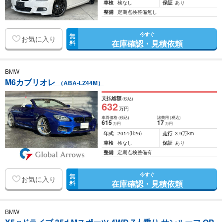
車検
検なし
保証
あり
整備
定期点検整備無し
今すぐ
無
お気に入り
在庫確認・見積依頼
料
BMW
M6カブリオレ
（ABA-LZ44M）
支払総額
(税込)
632
万円
車両価格
(税込)
諸費用
(税込)
615
17
万円
万円
年式
2014
(H26)
走行
3.9万km
車検
検なし
保証
あり
整備
定期点検整備有
今すぐ
無
お気に入り
在庫確認・見積依頼
料
BMW