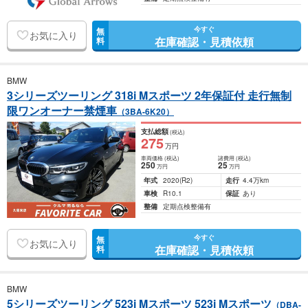
今すぐ
無
お気に入り
在庫確認・見積依頼
料
BMW
3シリーズツーリング 318i Mスポーツ 2年保証付 走行無制
限ワンオーナー禁煙車
（3BA-6K20）
支払総額
(税込)
275
万円
車両価格
(税込)
諸費用
(税込)
250
25
万円
万円
年式
2020
(R2)
走行
4.4万km
車検
R10.1
保証
あり
整備
定期点検整備有
今すぐ
無
お気に入り
在庫確認・見積依頼
料
BMW
5シリーズツーリング 523i Mスポーツ 523i Mスポーツ
（DBA-