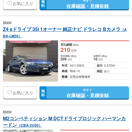
今すぐ
無
お気に入り
在庫確認・見積依頼
料
BMW
Z4 sドライブ 35i 1オーナー 純正ナビ ドラレコ Bカメラ
（A
BA-LM30）
支払総額
(税込)
210
万円
車両価格
(税込)
諸費用
(税込)
200
10
万円
万円
年式
2011
(H23)
走行
3.5万km
車検
R08.10
保証
あり
整備
定期点検整備有
今すぐ
無
お気に入り
在庫確認・見積依頼
料
BMW
M2コンペティション M DCTドライブロジック ハーマンカ
ードン
（CBA-2U30）