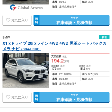
車検
R09.8
保証
あり
整備
定期点検整備有
今すぐ
無
お気に入り
在庫確認・見積依頼
料
BMW
新着
X1 xドライブ 20i xライン 4WD 4WD 黒革シート バックカ
メラ ナビ
（DBA-HS20）
支払総額
(税込)
194
.2
万円
車両価格
(税込)
諸費用
(税込)
179
15
.2
万円
万円
年式
2017
(H29)
走行
3.7万km
車検
R08.10
保証
あり
整備
定期点検整備有
今すぐ
無
お気に入り
在庫確認・見積依頼
料