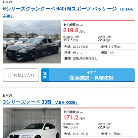
BMW
6シリーズグランクーペ 640i Mスポーツ パッケージ
（DBA-6
A30）
支払総額
(税込)
219
.8
万円
車両価格
(税込)
諸費用
(税込)
197
.5
22
.3
万円
万円
年式
2012
(H24)
走行
6.9万km
車検
検なし
保証
あり
整備
定期点検整備無し
今すぐ
無
お気に入り
在庫確認・見積依頼
料
BMW
3シリーズクーペ 335i
（ABA-KG35）
支払総額
(税込)
171
.2
万円
車両価格
(税込)
諸費用
(税込)
148
.3
22
.9
万円
万円
年式
2012
(H24)
走行
5.2万km