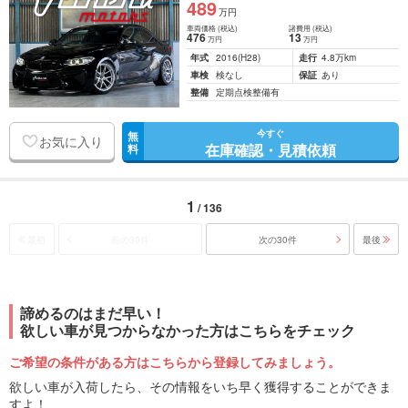
489
万円
車両価格
(税込)
諸費用
(税込)
476
13
万円
万円
年式
2016
(H28)
走行
4.8万km
車検
検なし
保証
あり
整備
定期点検整備有
今すぐ
無
お気に入り
在庫確認・見積依頼
料
1
/ 136
最初
前の30件
次の30件
最後
諦めるのはまだ早い！
欲しい車が見つからなかった方はこちらをチェック
ご希望の条件がある方はこちらから登録してみましょう。
欲しい車が入荷したら、その情報をいち早く獲得することができま
すよ！