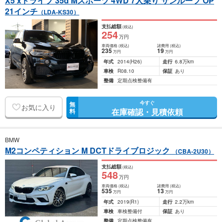
X5 xドライブ 35d Mスポーツ 4WD 7人乗り サンルーフ OP
21インチ
（LDA-KS30）
支払総額
(税込)
254
万円
車両価格
(税込)
諸費用
(税込)
235
19
万円
万円
年式
2014
(H26)
走行
6.8万km
車検
R08.10
保証
あり
整備
定期点検整備有
今すぐ
無
お気に入り
在庫確認・見積依頼
料
BMW
M2コンペティション M DCTドライブロジック
（CBA-2U30）
支払総額
(税込)
548
万円
車両価格
(税込)
諸費用
(税込)
535
13
万円
万円
年式
2019
(R1)
走行
2.2万km
車検
車検整備付
保証
あり
整備
定期点検整備有