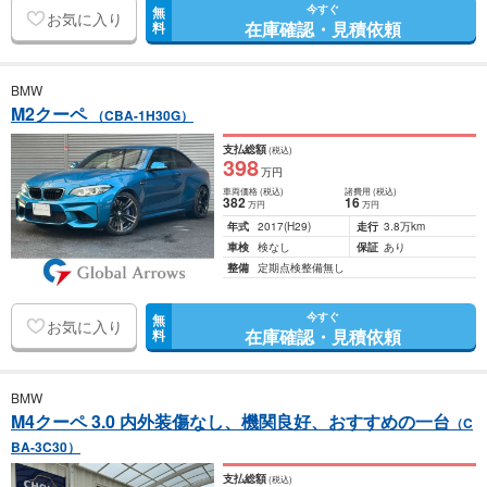
今すぐ
無
お気に入り
在庫確認・見積依頼
料
BMW
M2クーペ
（CBA-1H30G）
支払総額
(税込)
398
万円
車両価格
(税込)
諸費用
(税込)
382
16
万円
万円
年式
2017
(H29)
走行
3.8万km
車検
検なし
保証
あり
整備
定期点検整備無し
今すぐ
無
お気に入り
在庫確認・見積依頼
料
BMW
M4クーペ 3.0 内外装傷なし、機関良好、おすすめの一台
（C
BA-3C30）
支払総額
(税込)