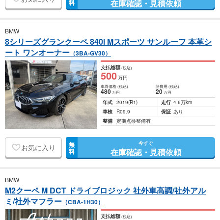
在庫確認・見積依頼
料
BMW
8シリーズグランクーペ 840i Mスポーツ サンルーフ 本革シ
ート ワンオーナー
（3BA-GV30）
支払総額
(税込)
500
万円
車両価格
(税込)
諸費用
(税込)
480
20
万円
万円
年式
2019
(R1)
走行
4.6万km
車検
R09.9
保証
あり
整備
定期点検整備有
今すぐ
無
お気に入り
在庫確認・見積依頼
料
BMW
M2クーペ M DCT ドライブロジック 社外車高調/社外アル
ミ/社外マフラー
（CBA-1H30）
支払総額
(税込)