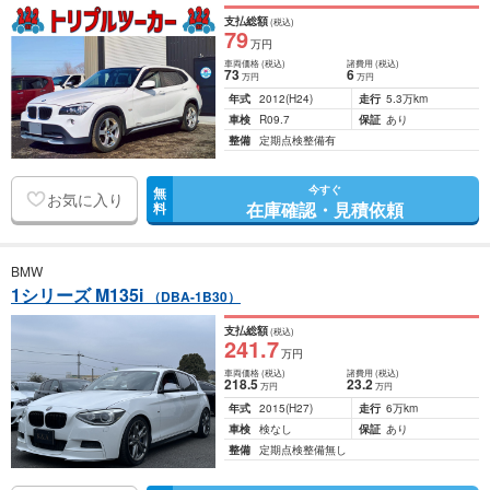
支払総額
(税込)
79
万円
車両価格
(税込)
諸費用
(税込)
73
6
万円
万円
年式
2012
(H24)
走行
5.3万km
車検
R09.7
保証
あり
整備
定期点検整備有
今すぐ
無
お気に入り
在庫確認・見積依頼
料
BMW
1シリーズ M135i
（DBA-1B30）
支払総額
(税込)
241
.7
万円
車両価格
(税込)
諸費用
(税込)
218
.5
23
.2
万円
万円
年式
2015
(H27)
走行
6万km
車検
検なし
保証
あり
整備
定期点検整備無し