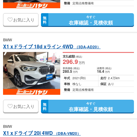
整備
定期点検整備有
今すぐ
無
お気に入り
在庫確認・見積依頼
料
BMW
X1 xドライブ 18d xライン 4WD
（3DA-AD20）
支払総額
(税込)
296
.9
万円
車両価格
(税込)
諸費用
(税込)
280
.5
16
.4
万円
万円
年式
2021
(R3)
走行
2.4万km
車検
検なし
保証
あり
整備
定期点検整備有
今すぐ
無
お気に入り
在庫確認・見積依頼
料
BMW
X1 xドライブ 20i 4WD
（DBA-VM20）