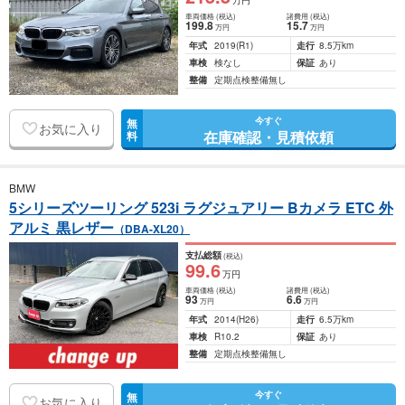
万円
車両価格
(税込)
諸費用
(税込)
199
.8
15
.7
万円
万円
年式
2019
(R1)
走行
8.5万km
車検
検なし
保証
あり
整備
定期点検整備無し
今すぐ
無
お気に入り
在庫確認・見積依頼
料
BMW
5シリーズツーリング 523i ラグジュアリー Bカメラ ETC 外
アルミ 黒レザー
（DBA-XL20）
支払総額
(税込)
99
.6
万円
車両価格
(税込)
諸費用
(税込)
93
6
.6
万円
万円
年式
2014
(H26)
走行
6.5万km
車検
R10.2
保証
あり
整備
定期点検整備無し
今すぐ
無
お気に入り