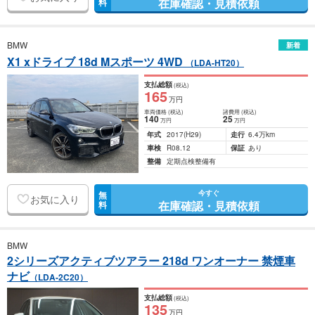
在庫確認・見積依頼
料
BMW
新着
X1 xドライブ 18d Mスポーツ 4WD
（LDA-HT20）
支払総額
(税込)
165
万円
車両価格
(税込)
諸費用
(税込)
140
25
万円
万円
年式
2017
(H29)
走行
6.4万km
車検
R08.12
保証
あり
整備
定期点検整備有
今すぐ
無
お気に入り
在庫確認・見積依頼
料
BMW
2シリーズアクティブツアラー 218d ワンオーナー 禁煙車
ナビ
（LDA-2C20）
支払総額
(税込)
135
万円