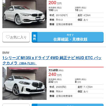
200
万円
車両価格
(税込)
諸費用
(税込)
190
10
万円
万円
年式
2015
(H27)
走行
4万km
車検
R10.3
保証
あり
整備
定期点検整備有
今すぐ
無
お気に入り
在庫確認・見積依頼
料
BMW
1シリーズ M135i xドライブ 4WD 純正ナビ HUD ETC バッ
クカメラ
（3BA-7L20）
支払総額
(税込)
240
万円
車両価格
(税込)
諸費用
(税込)
232
8
万円
万円
年式
2020
(R2)
走行
7.1万km
車検
R09.4
保証
あり
整備
定期点検整備有