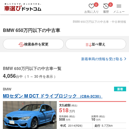
0
0
お気に入り
履歴
メニュー
BMW 650万円以下の中古車・中古車情報
BMW 650万円以下の中古車
検索条件を変更
並べ替え
新着車両の情報を受け取る
BMW 650万円以下の中古車一覧
4,056
台中（ 1 ～ 30 件を表示 ）
BMW
新着
M3セダン M DCT ドライブロジック
（CBA-3C30）
支払総額
(税込)
518
万円
車両価格
(税込)
諸費用
(税込)
508
10
万円
万円
年式
2014
(H26)
走行
5.7万km