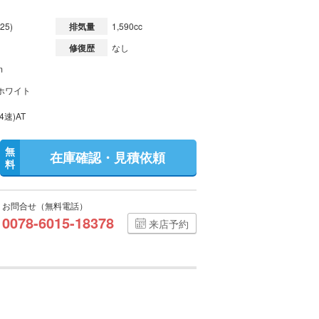
25)
排気量
1,590cc
修復歴
なし
m
ホワイト
4速)AT
無
在庫確認・見積依頼
料
お問合せ（無料電話）
0078-6015-18378
来店予約