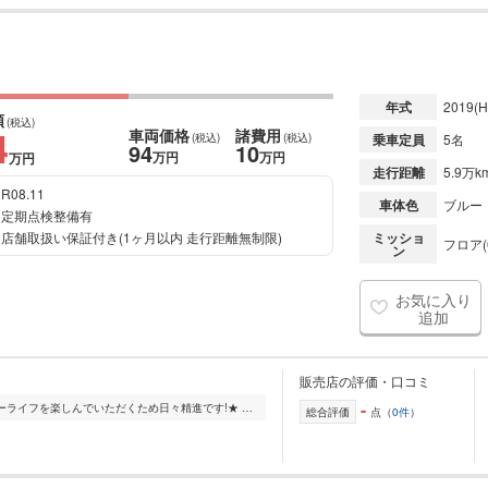
年式
2019
(H
額
(税込)
4
車両価格
諸費用
(税込)
(税込)
乗車定員
5名
94
10
万円
万円
万円
走行距離
5.9万k
R08.11
車体色
ブルー
定期点検整備有
店舗取扱い保証付き(1ヶ月以内 走行距離無制限)
ミッショ
フロア(
ン
お気に入り
追加
販売店の評価・口コミ
-
★お手頃価格でおクルマを提供し、カーライフを楽しんでいただくため日々精進です!★ 大阪府内にて3店舗、 併せて常時150台以上の在庫を展示販売しております。 新鮮な...
総合評価
点（
0件
）