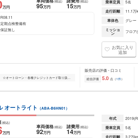
0
車両価格
諸費用
(税込)
(税込)
乗車定員
5名
95
15
万円
万円
万円
走行距離
11.1万
R08.11
車体色
グレー
定期点検整備有
保証無し
ミッショ
フロア(
ン
お気に入り
追加
販売店の評価・口コミ
5.0
ご覧頂きましてありがとうございます。 ☆オートローン・各種クレジットカード取り扱い店☆ 取り扱いを開始しました。 詳細はスタッフまでご相談ください。 当店では...
総合評価
点（
1件
）
ル オートライト
（ABA-B6HN01）
年式
2019
(R
額
(税込)
6
車両価格
諸費用
(税込)
(税込)
乗車定員
5名
92
14
万円
万円
万円
走行距離
3.2万k