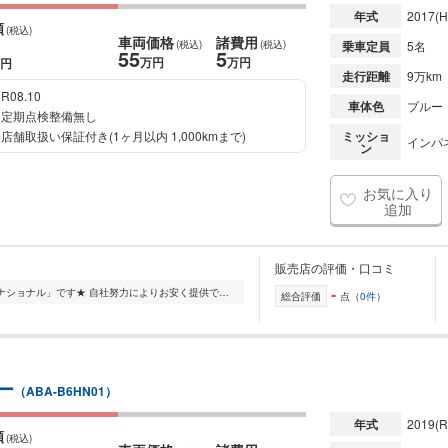
年式
2017
(H
額
(税込)
車両価格
諸費用
(税込)
(税込)
乗車定員
5名
55
5
万円
万円
円
走行距離
9万km
R08.10
車体色
ブルー
定期点検整備無し
店舗取扱い保証付き(1ヶ月以内 1,000kmまで)
ミッショ
インパ
ン
お気に入り
追加
販売店の評価・口コミ
-
茨城県坂東市にある「マヒアインターナショナル」です★ 自社努力によりお安く提供できるようにしております。 ハイエース、キャラバンを中心に国産車を常時50台以上展示...
総合評価
点（
0件
）
ー
（ABA-B6HN01）
年式
2019
(R
額
(税込)