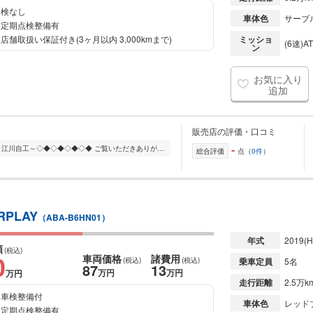
検なし
車体色
サーブ
定期点検整備有
店舗取扱い保証付き(3ヶ月以内 3,000kmまで)
ミッショ
(6速)AT
ン
お気に入り
追加
販売店の評価・口コミ
-
◇◆◇◆◇◆◇◆ 高品質輸入車宣言!～江川自工～◇◆◇◆◇◆◇◆ ご覧いただきありがとうございます。 輸入車のことなら当店におまかせ! 江川自工です。 当店の掲載物件をご覧いた...
総合評価
点（
0件
）
RPLAY
（ABA-B6HN01）
年式
2019
(H
額
(税込)
0
車両価格
諸費用
(税込)
(税込)
乗車定員
5名
87
13
万円
万円
万円
走行距離
2.5万k
車検整備付
車体色
レッド
定期点検整備有