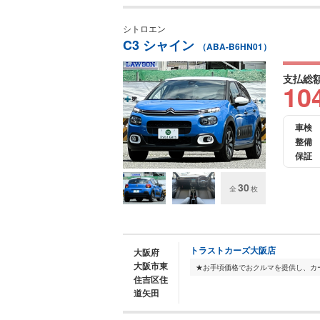
シトロエン
C3 シャイン
（ABA-B6HN01）
支払総
10
車検
整備
保証
30
全
枚
トラストカーズ大阪店
大阪府
大阪市東
住吉区住
道矢田