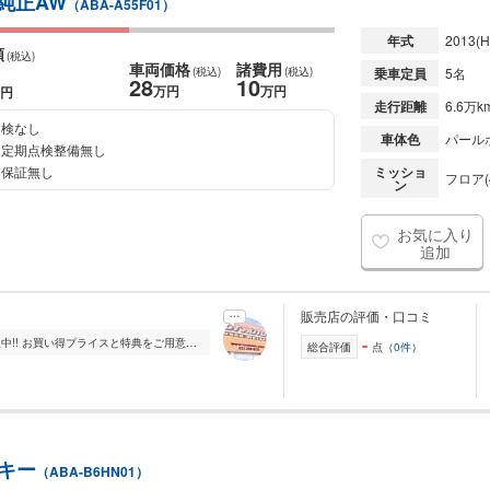
 純正AW
（ABA-A55F01）
年式
2013
(H
額
(税込)
車両価格
諸費用
(税込)
(税込)
乗車定員
5名
28
10
万円
万円
円
走行距離
6.6万k
検なし
車体色
パール
定期点検整備無し
保証無し
ミッショ
フロア(
ン
お気に入り
追加
販売店の評価・口コミ
-
おかげ様で20周年!即日・即金高価買取中!! お買い得プライスと特典をご用意して皆様をお待ちしております! 御車の事で悩んだら一度G.T.オートへご連絡下さい 必ずお客...
総合評価
点（
0件
）
トキー
（ABA-B6HN01）