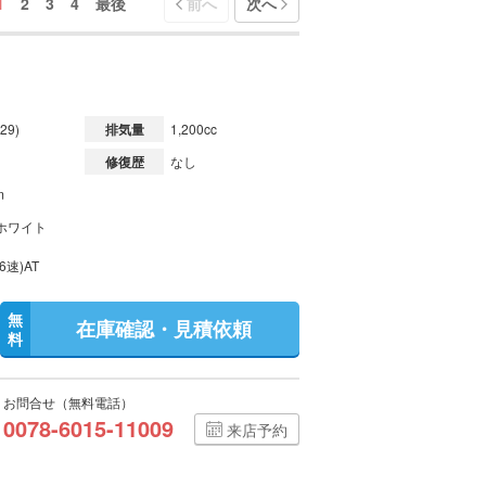
1
2
3
4
最後
前へ
次へ
29)
排気量
1,200cc
修復歴
なし
m
ホワイト
6速)AT
無
在庫確認・見積依頼
料
お問合せ（無料電話）
0078-6015-11009
来店予約