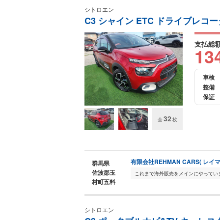
シトロエン
C3 シャイン ETC ドライブレコ
支払総
13
車検
整備
保証
32
全
枚
有限会社REHMAN CARS( レイ
群馬県
佐波郡玉
村町五料
シトロエン