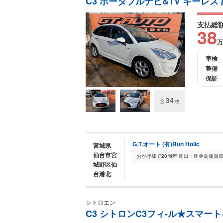
C3 ポータブルナビ&TV キーレス
支払総
38
万
車検
整備
保証
34
全
枚
G.T.オート (有)Run Holic
宮城県
仙台市宮
城野区仙
台港北
シトロエン
C3 シトロンC3フィ-ル★スマー