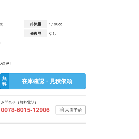
3)
排気量
1,190cc
修復歴
なし
m
6速)AT
無
在庫確認・見積依頼
料
お問合せ（無料電話）
0078-6015-12906
来店予約