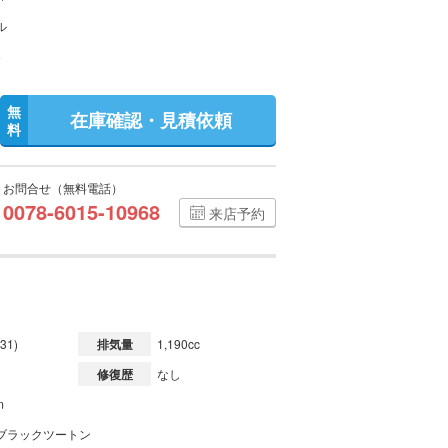
ル
無
在庫確認・見積依頼
料
お問合せ（無料電話）
0078-6015-10968
来店予約
31)
排気量
1,190cc
修復歴
なし
m
ブラックツートン