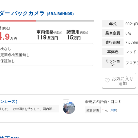
ーダー バックカメラ
（5BA-B6HN05）
年式
2021
(R
額
(税込)
4
車両価格
諸費用
.9
(税込)
(税込)
乗車定員
5名
119
15
.9
万円
万円
万円
走行距離
7.5万k
検なし
車体色
レッド
定期点検整備無し
保証無し
ミッショ
フロア(
ン
お気に入り
追加
マンカーズ )
販売店の評価・口コミ
-
これまで海外販売をメインにやっていました。 その経験を活かして、国内販売にも挑戦しています! お客様のご希望にあったお車を全国から探すことを得意としていますの...
総合評価
点（
0件
）