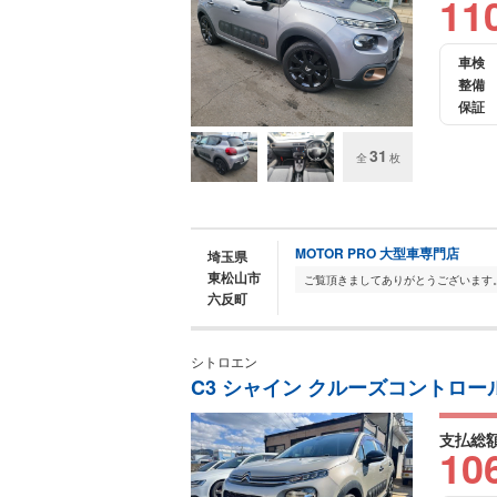
11
車検
整備
保証
31
全
枚
MOTOR PRO 大型車専門店
埼玉県
東松山市
六反町
シトロエン
C3 シャイン クルーズコントロー
支払総
10