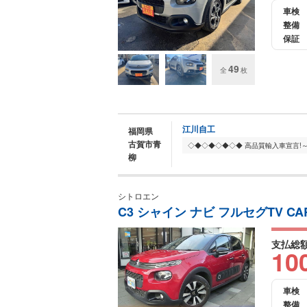
車検
整備
保証
49
全
枚
江川自工
福岡県
古賀市青
柳
シトロエン
C3 シャイン ナビ フルセグTV CA
支払総
10
車検
整備