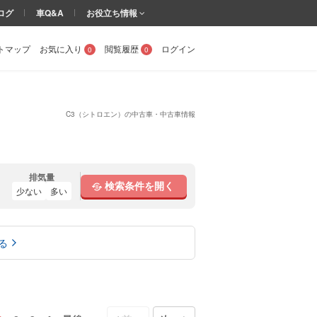
ログ
車Q&A
お役立ち情報
トマップ
お気に入り
閲覧履歴
ログイン
0
0
C3（シトロエン）の中古車・中古車情報
排気量
検索条件を開く
少ない
多い
る