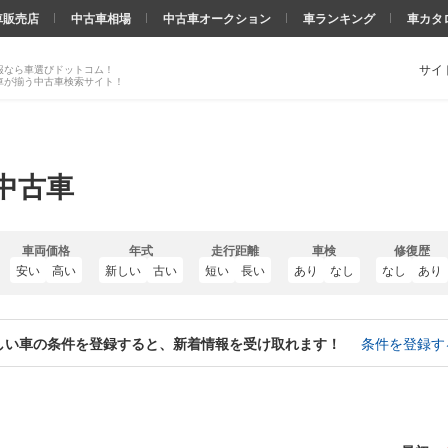
車販売店
中古車相場
中古車オークション
車ランキング
車カタ
サイ
報なら車選びドットコム！
車が揃う中古車検索サイト！
中古車
車両価格
年式
走行距離
車検
修復歴
安い
高い
新しい
古い
短い
長い
あり
なし
なし
あり
しい車の条件を登録すると、新着情報を受け取れます！
条件を登録す