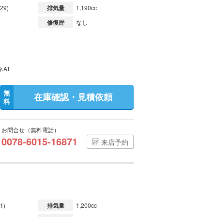
29)
排気量
1,190cc
修復歴
なし
ネAT
無
在庫確認・見積依頼
料
お問合せ（無料電話）
0078-6015-16871
来店予約
1)
排気量
1,200cc