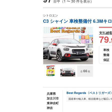
台中（1 〜 30 件を表示）
シトロエン
C3 シャイン 車検整備付 6.3Mキロ
支払総
79
.
車検
整備
保証
66
全
枚
Best Regards〈ベストリガーズ
兵庫県
加古川市
東神吉町
神吉