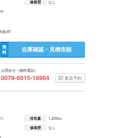
修復歴
なし
km
6速)AT
無
在庫確認・見積依頼
料
お問合せ（無料電話）
0078-6015-18984
来店予約
1)
排気量
1,200cc
修復歴
なし
m