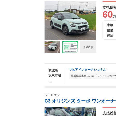
支払総
60
万
車検
整備
保証
35
全
枚
マヒアインターナショナル
茨城県
坂東市辺
田
シトロエン
C3 オリジンズ ターボ ワンオーナ
支払総