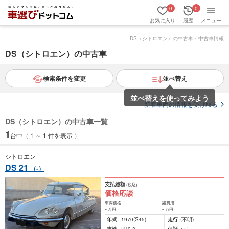
0
0
お気に入り
履歴
メニュー
DS（シトロエン）の中古車・中古車情報
DS（シトロエン）の中古車
検索条件を変更
並べ替え
並べ替えを使ってみよう
新着車両の情報を受け取る
DS（シトロエン）の中古車一覧
1
台中（ 1 ～ 1 件を表示 ）
シトロエン
DS 21
（-）
支払総額
(税込)
価格応談
車両価格
諸費用
-
-
万円
万円
年式
1970
(S45)
走行
(不明)