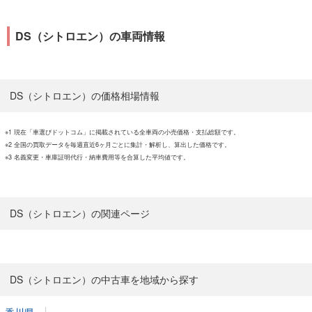
DS（シトロエン）の車両情報
DS（シトロエン）の価格相場情報
※1 現在「車選びドットコム」に掲載されている全車両の小売価格・支払総額です。
※2 全国の買取データを毎週直近6ヶ月ごとに集計・解析し、算出した価格です。
※3 名義変更・車庫証明代行・納車費用等を合算した平均値です。
DS（シトロエン）の関連ページ
DS（シトロエン）の中古車を地域から探す