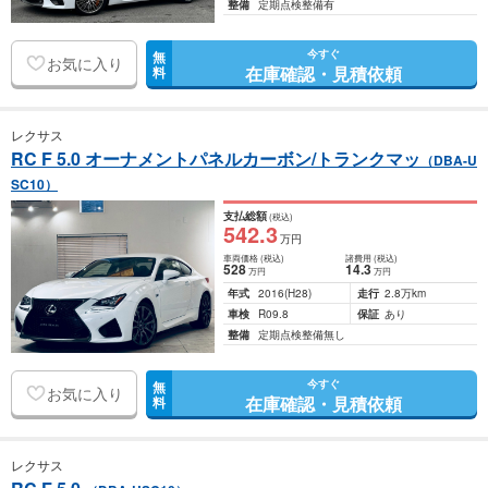
整備
定期点検整備有
今すぐ
無
お気に入り
在庫確認・見積依頼
料
レクサス
RC F 5.0 オーナメントパネルカーボン/トランクマッ
（DBA-U
SC10）
支払総額
(税込)
542
.3
万円
車両価格
(税込)
諸費用
(税込)
528
14
.3
万円
万円
年式
2016
(H28)
走行
2.8万km
車検
R09.8
保証
あり
整備
定期点検整備無し
今すぐ
無
お気に入り
在庫確認・見積依頼
料
レクサス