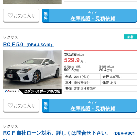
今すぐ
無
お気に入り
在庫確認・見積依頼
料
レクサス
新着
RC F 5.0
（DBA-USC10）
支払総額
(税込)
529
.9
万円
車両価格
(税込)
諸費用
(税込)
509
.5
20
.4
万円
万円
年式
2016
(H28)
走行
2.8万km
車検
車検整備付
保証
あり
整備
定期点検整備有
今すぐ
無
お気に入り
在庫確認・見積依頼
料
レクサス
RC F 自社ローン対応、詳しくは問合せ下さい。
（DBA-ASC1