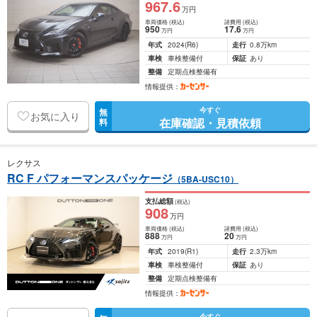
967
.6
万円
車両価格
(税込)
諸費用
(税込)
950
17
.6
万円
万円
年式
2024
(R6)
走行
0.8万km
車検
車検整備付
保証
あり
整備
定期点検整備有
情報提供：
今すぐ
無
お気に入り
在庫確認・見積依頼
料
レクサス
RC F パフォーマンスパッケージ
（5BA-USC10）
支払総額
(税込)
908
万円
車両価格
(税込)
諸費用
(税込)
888
20
万円
万円
年式
2019
(R1)
走行
2.3万km
車検
車検整備付
保証
あり
整備
定期点検整備有
情報提供：
今すぐ