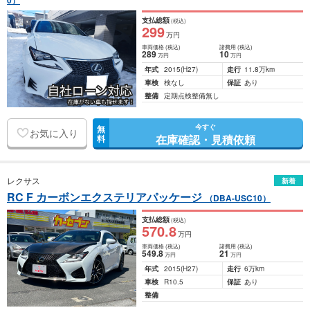
0）
支払総額
(税込)
299
万円
車両価格
(税込)
諸費用
(税込)
289
10
万円
万円
年式
2015
(H27)
走行
11.8万km
車検
検なし
保証
あり
整備
定期点検整備無し
今すぐ
無
お気に入り
在庫確認・見積依頼
料
レクサス
新着
RC F カーボンエクステリアパッケージ
（DBA-USC10）
支払総額
(税込)
570
.8
万円
車両価格
(税込)
諸費用
(税込)
549
.8
21
万円
万円
年式
2015
(H27)
走行
6万km
車検
R10.5
保証
あり
整備