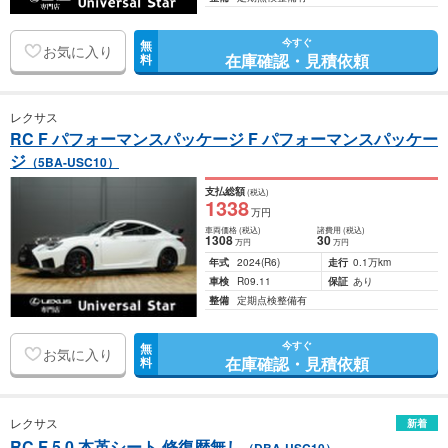
今すぐ
無
お気に入り
在庫確認・見積依頼
料
レクサス
RC F パフォーマンスパッケージ F パフォーマンスパッケー
ジ
（5BA-USC10）
支払総額
(税込)
1338
万円
車両価格
(税込)
諸費用
(税込)
1308
30
万円
万円
年式
2024
(R6)
走行
0.1万km
車検
R09.11
保証
あり
整備
定期点検整備有
今すぐ
無
お気に入り
在庫確認・見積依頼
料
レクサス
新着
RC F 5.0 本革シート 修復歴無し