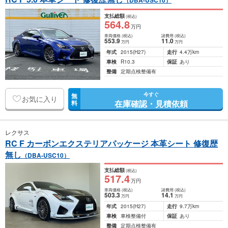
（DBA-USC10）
支払総額
(税込)
564
.8
万円
車両価格
(税込)
諸費用
(税込)
553
.9
11
.0
万円
万円
年式
2015
(H27)
走行
4.4万km
車検
R10.3
保証
あり
整備
定期点検整備有
今すぐ
無
お気に入り
在庫確認・見積依頼
料
レクサス
RC F カーボンエクステリアパッケージ 本革シート 修復歴
無し
（DBA-USC10）
支払総額
(税込)
517
.4
万円
車両価格
(税込)
諸費用
(税込)
503
.3
14
.1
万円
万円
年式
2015
(H27)
走行
9.7万km
車検
車検整備付
保証
あり
整備
定期点検整備有