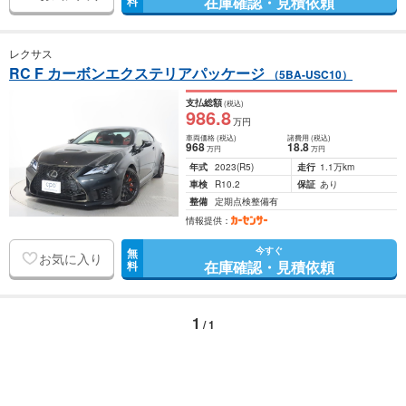
在庫確認・見積依頼
料
レクサス
RC F カーボンエクステリアパッケージ
（5BA-USC10）
支払総額
(税込)
986
.8
万円
車両価格
(税込)
諸費用
(税込)
968
18
.8
万円
万円
年式
2023
(R5)
走行
1.1万km
車検
R10.2
保証
あり
整備
定期点検整備有
情報提供：
今すぐ
無
お気に入り
在庫確認・見積依頼
料
1
/ 1