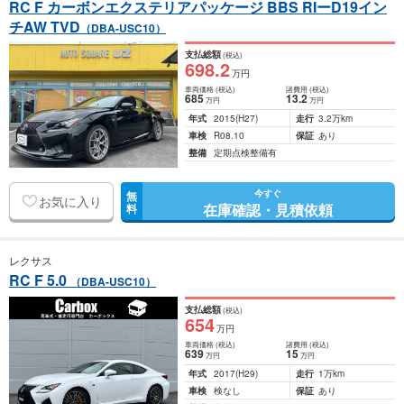
RC F カーボンエクステリアパッケージ BBS RIーD19イン
チAW TVD
（DBA-USC10）
支払総額
(税込)
698
.2
万円
車両価格
(税込)
諸費用
(税込)
685
13
.2
万円
万円
年式
2015
(H27)
走行
3.2万km
車検
R08.10
保証
あり
整備
定期点検整備有
今すぐ
無
お気に入り
在庫確認・見積依頼
料
レクサス
RC F 5.0
（DBA-USC10）
支払総額
(税込)
654
万円
車両価格
(税込)
諸費用
(税込)
639
15
万円
万円
年式
2017
(H29)
走行
1万km
車検
検なし
保証
あり