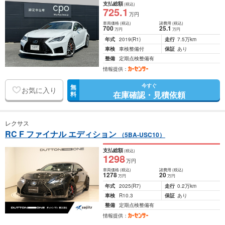
支払総額
(税込)
725
.1
万円
車両価格
(税込)
諸費用
(税込)
700
25
.1
万円
万円
年式
2019
(R1)
走行
7.5万km
車検
車検整備付
保証
あり
整備
定期点検整備有
情報提供：
今すぐ
無
お気に入り
在庫確認・見積依頼
料
レクサス
RC F ファイナル エディション
（5BA-USC10）
支払総額
(税込)
1298
万円
車両価格
(税込)
諸費用
(税込)
1278
20
万円
万円
年式
2025
(R7)
走行
0.2万km
車検
R10.3
保証
あり
整備
定期点検整備有
情報提供：