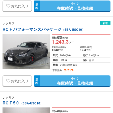
今すぐ
無
お気に入り
在庫確認・見積依頼
料
レクサス
新着
RC F パフォーマンスパッケージ
（5BA-USC10）
支払総額
(税込)
1,243
.3
万円
車両価格
(税込)
諸費用
(税込)
1230
13
.3
万円
万円
年式
2024
(R6)
走行
0.4万km
車検
R09.6
保証
あり
整備
定期点検整備有
情報提供：
今すぐ
無
お気に入り
在庫確認・見積依頼
料
レクサス
RC F 5.0
（5BA-USC10）
支払総額
(税込)