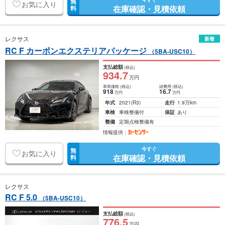
無
お気に入り
在庫確認・見積依頼
料
レクサス
新着
RC F カーボンエクステリアパッケージ
（5BA-USC10）
支払総額
(税込)
934
.7
万円
車両価格
(税込)
諸費用
(税込)
918
16
.7
万円
万円
年式
2021
(R3)
走行
1.9万km
車検
車検整備付
保証
あり
整備
定期点検整備有
情報提供：
今すぐ
無
お気に入り
在庫確認・見積依頼
料
レクサス
RC F 5.0
（5BA-USC10）
支払総額
(税込)
776
.5
万円