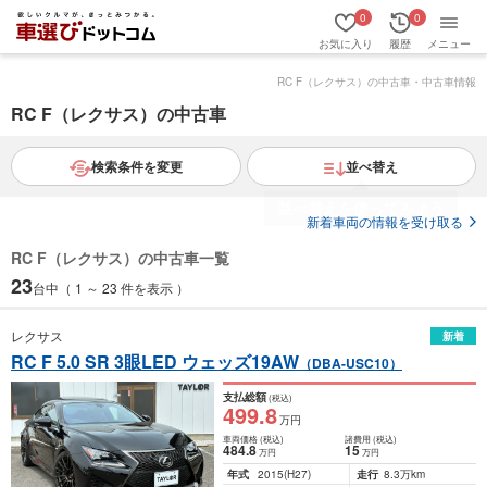
0
0
お気に入り
履歴
メニュー
RC F（レクサス）の中古車・中古車情報
RC F（レクサス）の中古車
検索条件を変更
並べ替え
新着車両の情報を受け取る
RC F（レクサス）の中古車一覧
23
台中（ 1 ～ 23 件を表示 ）
レクサス
新着
RC F 5.0 SR 3眼LED ウェッズ19AW
（DBA-USC10）
支払総額
(税込)
499
.8
万円
車両価格
(税込)
諸費用
(税込)
484
.8
15
万円
万円
年式
2015
(H27)
走行
8.3万km