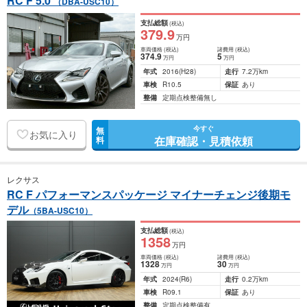
RC F 5.0
（DBA-USC10）
支払総額
(税込)
379
.9
万円
車両価格
(税込)
諸費用
(税込)
374
.9
5
万円
万円
年式
2016
(H28)
走行
7.2万km
車検
R10.5
保証
あり
整備
定期点検整備無し
今すぐ
無
お気に入り
在庫確認・見積依頼
料
レクサス
RC F パフォーマンスパッケージ マイナーチェンジ後期モ
デル
（5BA-USC10）
支払総額
(税込)
1358
万円
車両価格
(税込)
諸費用
(税込)
1328
30
万円
万円
年式
2024
(R6)
走行
0.2万km
車検
R09.1
保証
あり
整備
定期点検整備有