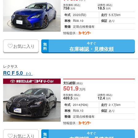
車両価格
(税込)
諸費用
(税込)
758
18
.5
万円
万円
年式
2020
(R2)
走行
5.5万km
車検
R08.10
保証
あり
整備
定期点検整備有
情報提供：
今すぐ
無
お気に入り
在庫確認・見積依頼
料
レクサス
RC F 5.0
（-）
支払総額
(税込)
501
.9
万円
車両価格
(税込)
諸費用
(税込)
489
.5
12
.4
万円
万円
年式
2014
(H26)
走行
2.1万km
車検
R09.10
保証
あり
整備
定期点検整備有
情報提供：
今すぐ
無
お気に入り