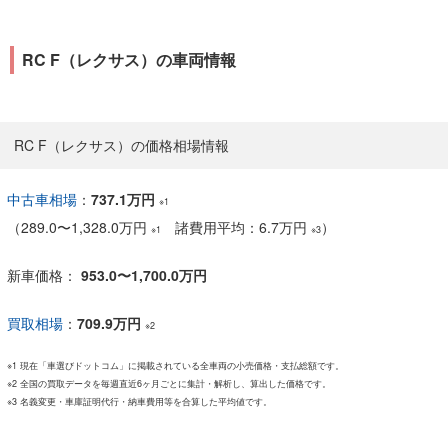
Performance package【試
乗レビュー・車両レビュー】
RC F（レクサス）の車両情報
RC F（レクサス）の価格相場情報
中古車相場
：
737.1万円
※1
（
289.0
〜
1,328.0万円
諸費用平均：6.7万円
）
※1
※3
新車価格：
953.0〜1,700.0万円
買取相場
：
709.9万円
※2
※1 現在「車選びドットコム」に掲載されている全車両の小売価格・支払総額です。
※2 全国の買取データを毎週直近6ヶ月ごとに集計・解析し、算出した価格です。
※3 名義変更・車庫証明代行・納車費用等を合算した平均値です。