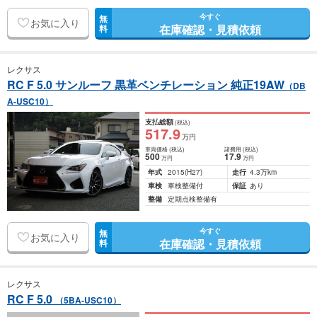
今すぐ
無
お気に入り
在庫確認・見積依頼
料
レクサス
RC F 5.0 サンルーフ 黒革ベンチレーション 純正19AW
（DB
A-USC10）
支払総額
(税込)
517
.9
万円
車両価格
(税込)
諸費用
(税込)
500
17
.9
万円
万円
年式
2015
(H27)
走行
4.3万km
車検
車検整備付
保証
あり
整備
定期点検整備有
今すぐ
無
お気に入り
在庫確認・見積依頼
料
レクサス
RC F 5.0
（5BA-USC10）