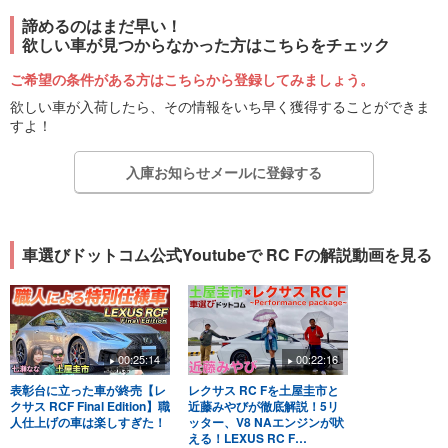
諦めるのはまだ早い！
欲しい車が見つからなかった方はこちらをチェック
ご希望の条件がある方はこちらから登録してみましょう。
欲しい車が入荷したら、その情報をいち早く獲得することができま
すよ！
入庫お知らせメールに登録する
車選びドットコム公式Youtubeで RC Fの解説動画を見る
00:25:14
00:22:16
表彰台に立った車が終売【レ
レクサス RC Fを土屋圭市と
クサス RCF Final Edition】職
近藤みやびが徹底解説！5リ
人仕上げの車は楽しすぎた！
ッター、V8 NAエンジンが吠
える！LEXUS RC F