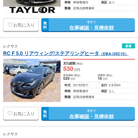
車検
車検整備付
保証
あり
整備
定期点検整備有
今すぐ
無
お気に入り
在庫確認・見積依頼
料
レクサス
新着
RC F 5.0 リアウィング/ステアリングヒータ
（DBA-USC10）
支払総額
(税込)
530
万円
車両価格
(税込)
諸費用
(税込)
520
10
万円
万円
年式
2015
(H27)
走行
2.8万km
車検
車検整備付
保証
なし
整備
定期点検整備有
今すぐ
無
お気に入り
在庫確認・見積依頼
料
レクサス