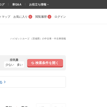
ログ
車Q&A
お役立ち情報
トマップ
お気に入り
閲覧履歴
ログイン
0
0
ハイゼットカーゴ （茨城県）の中古車・中古車情報
排気量
検索条件を開く
少ない
多い
る