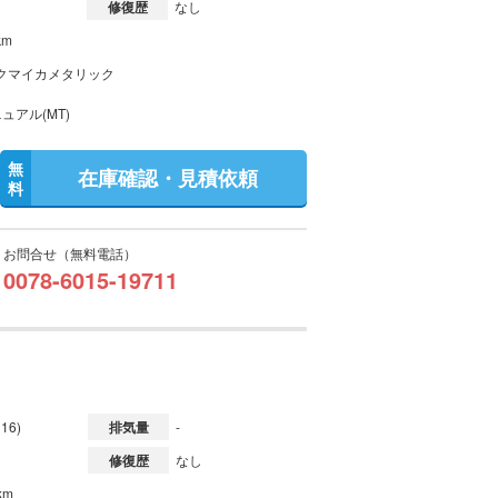
修復歴
なし
km
クマイカメタリック
ュアル(MT)
無
在庫確認・見積依頼
料
お問合せ（無料電話）
0078-6015-19711
H16)
排気量
-
修復歴
なし
km