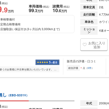
額
(税込)
9
車両価格
諸費用
.9
(税込)
(税込)
乗車定員
2名
99
10
.3
.6
万円
万円
万円
走行距離
4.7万k
車検整備付
車体色
ホワイ
定期点検整備有
店舗取扱い保証付き(3ヶ月以内 3,000kmまで)
ミッショ
4速オー
ン
お気に入り
追加
販売店の評価・口コミ
-
総合評価
点（
0件
）
ネクステージ 取手店では多くのお客様に中古車を購入いただいています。 お車の買い替え・中古車の購入をお考えのお客様は、ぜひ弊店での購入をご検討ください。
無し
（EBD-S331V）
年式
2008
(H
額
(税込)