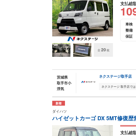
支払総
10
車検
整備
保証
20
全
枚
ネクステージ取手店
茨城県
取手市小
浮気
新着
ダイハツ
ハイゼットカーゴ DX 5MT修復歴
支払総