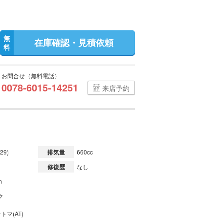
無
在庫確認・見積依頼
料
お問合せ（無料電話）
0078-6015-14251
来店予約
29)
排気量
660cc
修復歴
なし
m
ク
トマ(AT)