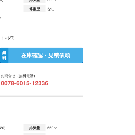
修復歴
なし
m
ト
トマ(AT)
無
在庫確認・見積依頼
料
お問合せ（無料電話）
0078-6015-12336
20)
排気量
660cc