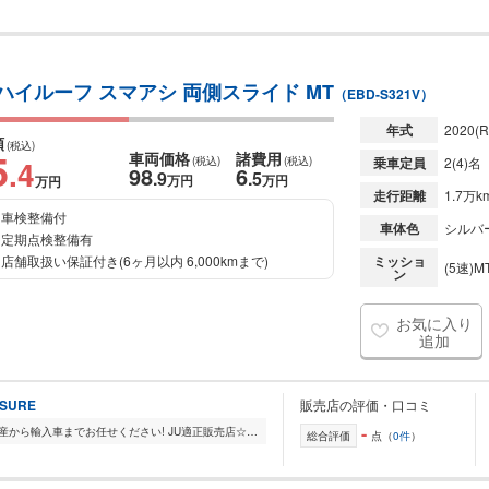
I ハイルーフ スマアシ 両側スライド MT
（EBD-S321V）
年式
2020
(R
額
(税込)
5
車両価格
諸費用
.4
(税込)
(税込)
乗車定員
2(4)名
98
6
.9
.5
万円
万円
万円
走行距離
1.7万k
車検整備付
車体色
シルバ
定期点検整備有
店舗取扱い保証付き(6ヶ月以内 6,000kmまで)
ミッショ
(5速)M
ン
お気に入り
追加
ASURE
販売店の評価・口コミ
-
中古車業界35年間の実績を活かして国産から輸入車までお任せください! JU適正販売店☆お客様にご安心してご購入いただく為にも☆ お客様とのご縁を大切にしお客様に必要と...
総合評価
点（
0件
）