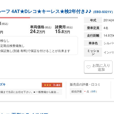
ーフ 4AT★Dレコ★キーレス★検2年付き♪♪
（EBD-S321V
年式
2014
(H
額
(税込)
車両価格
諸費用
(税込)
(税込)
乗車定員
4名
24
15
.2
.8
万円
万円
円
走行距離
14.9万
検なし
車体色
シルバ
定期点検整備無し
保証無し(別途 有料)で保証を付けることが出来ます
ミッショ
インパネ
ン
お気に入り
追加
スズキ
販売店の評価・口コミ
-
総合評価
点（
0件
）
■輸入車・国産車・二輪車の販売から整備まで当店にお任せ下さい。■ 一般整備から鈑金塗装、ベース車両を探して、そのまま自分好みにカスタムも喜んで承ります。 全社試...