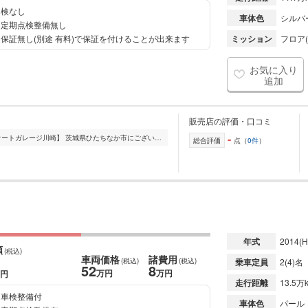
検なし
車体色
シルバ
定期点検整備無し
保証無し(別途 有料)で保証を付けることが出来ます
ミッション
フロア(
お気に入り
追加
販売店の評価・口コミ
-
信頼と実績で安心のカーライフを! 【オートガレージ川崎】 茨城県ひたちなか市にございます【オートガレージ川崎】です! 当店はお客様に安心してお車をお選びいただける...
総合評価
点（
0件
）
年式
2014
(H
額
(税込)
車両価格
諸費用
(税込)
(税込)
乗車定員
2(4)名
52
8
万円
万円
円
走行距離
13.5万
車検整備付
車体色
パール