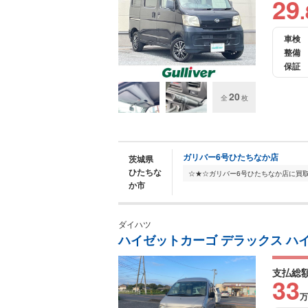
29
.
車検
整備
保証
20
全
枚
ガリバー6号ひたちなか店
茨城県
ひたちな
か市
ダイハツ
ハイゼットカーゴ デラックス ハ
支払総
33
万