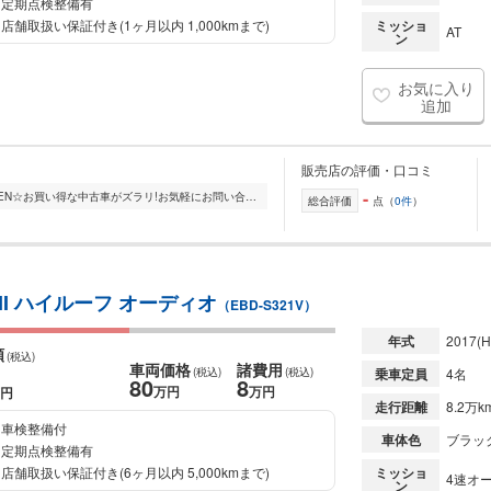
定期点検整備有
店舗取扱い保証付き(1ヶ月以内 1,000kmまで)
ミッショ
AT
ン
お気に入り
追加
販売店の評価・口コミ
-
茨城県常総市に2025年1月にNEW OPEN☆お買い得な中古車がズラリ!お気軽にお問い合わせください。多数在庫取り揃えております! 軽自動車からトラックまで幅広いラインアッ...
総合評価
点（
0件
）
II ハイルーフ オーディオ
（EBD-S321V）
年式
2017
(H
額
(税込)
車両価格
諸費用
(税込)
(税込)
乗車定員
4名
80
8
万円
万円
円
走行距離
8.2万k
車検整備付
車体色
ブラッ
定期点検整備有
店舗取扱い保証付き(6ヶ月以内 5,000kmまで)
ミッショ
4速オー
ン