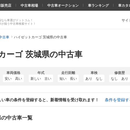
車販売店
中古車相場
中古車オークション
車ランキング
車カタ
サイ
報なら車選びドットコム！
車が揃う中古車検索サイト！
中古車
ハイゼットカーゴ 茨城県の中古車
カーゴ 茨城県の中古車
車両価格
年式
走行距離
車検
修復歴
安い
高い
新しい
古い
短い
長い
あり
なし
なし
あり
しい車の条件を登録すると、新着情報を受け取れます！
条件を登録す
県の中古車一覧