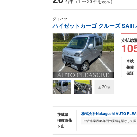
台中（1 〜 20 件を表示）
ダイハツ
ハイゼットカーゴ クルーズ SAII
支払総
10
車検
整備
保証
70
全
枚
株式会社Nakaguchi AUTO PLE
茨城県
稲敷市蒲
ヶ山