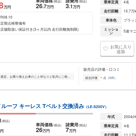
車両価格
諸費用
8
(税込)
(税込)
乗車定員
4名
26
3
.7
.1
万円
万円
万円
走行距離
15.7万
R08.10
車体色
ブラッ
定期点検整備有
店舗取扱い保証付き(3ヶ月以内 走行距離無制限)
ミッショ
5速マニ
ン
お気に入り
追加
販売店の評価・口コミ
-
☆★☆ガリバー6号ひたちなか店に買取査定、お乗り換えお車のこと何なりと私共にご相談ください!☆★☆☆★☆お気軽にお立ち寄りくださいませ。店頭にないお車もお探しできますの...
総合評価
点（
0件
）
イルーフ キーレス Tベルト交換済み
（LE-S200V）
年式
2004
(
額
(税込)
車両価格
諸費用
(税込)
(税込)
乗車定員
4名
26
7
万円
万円
円
走行距離
11.1万