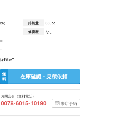
）
26)
排気量
650cc
修復歴
なし
km
ー
(4速)AT
無
在庫確認・見積依頼
料
お問合せ（無料電話）
0078-6015-10190
来店予約