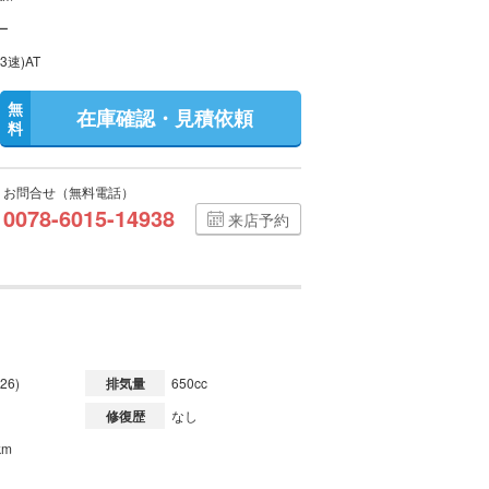
ー
3速)AT
無
在庫確認・見積依頼
料
お問合せ（無料電話）
0078-6015-14938
来店予約
26)
排気量
650cc
修復歴
なし
km