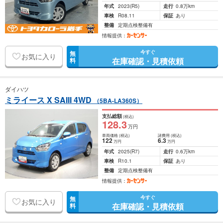
年式
2023
(R5)
走行
0.8万km
車検
R08.11
保証
あり
整備
定期点検整備有
情報提供：
今すぐ
無
お気に入り
在庫確認・見積依頼
料
ダイハツ
ミライース X SAIII 4WD
（5BA-LA360S）
支払総額
(税込)
128
.3
万円
車両価格
(税込)
諸費用
(税込)
122
6
.3
万円
万円
年式
2025
(R7)
走行
0.6万km
車検
R10.1
保証
あり
整備
定期点検整備有
情報提供：
今すぐ
無
お気に入り
在庫確認・見積依頼
料