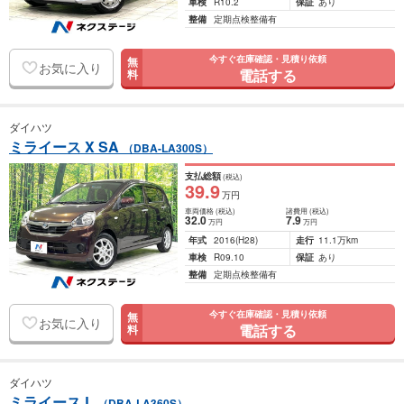
車検
R10.2
保証
あり
整備
定期点検整備有
今すぐ在庫確認・見積り依頼
無
お気に入り
電話する
料
ダイハツ
ミライース X SA
（DBA-LA300S）
支払総額
(税込)
39
.9
万円
車両価格
(税込)
諸費用
(税込)
32
.0
7
.9
万円
万円
年式
2016
(H28)
走行
11.1万km
車検
R09.10
保証
あり
整備
定期点検整備有
今すぐ在庫確認・見積り依頼
無
お気に入り
電話する
料
ダイハツ
ミライース L
（DBA-LA360S）