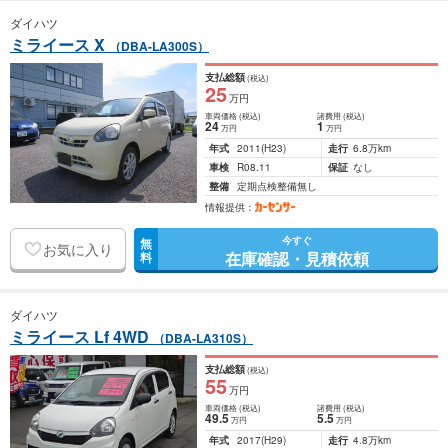
ダイハツ
ミライース X
（DBA-LA300S）
支払総額
(税込)
25
万円
車両価格
(税込)
諸費用
(税込)
24
1
万円
万円
年式
2011
(H23)
走行
6.8万km
車検
R08.11
保証
なし
整備
定期点検整備無し
情報提供：
今すぐ
無
お気に入り
在庫確認・見積依頼
料
ダイハツ
ミライース Lf 4WD
（DBA-LA310S）
支払総額
(税込)
55
万円
車両価格
(税込)
諸費用
(税込)
49
.5
5
.5
万円
万円
年式
2017
(H29)
走行
4.8万km