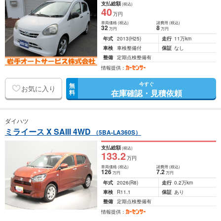
支払総額
(税込)
40
万円
車両価格
(税込)
諸費用
(税込)
32
8
万円
万円
年式
2013
(H25)
走行
11万km
車検
車検整備付
保証
なし
整備
定期点検整備有
情報提供：
今すぐ
無
お気に入り
在庫確認・見積依頼
料
ダイハツ
ミライース X SAIII 4WD
（5BA-LA360S）
支払総額
(税込)
133
.2
万円
車両価格
(税込)
諸費用
(税込)
126
7
.2
万円
万円
年式
2026
(R8)
走行
0.2万km
車検
R11.1
保証
あり
整備
定期点検整備有
情報提供：