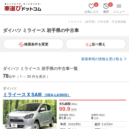
0
0
お気に入り
履歴
メニュー
ミライース （岩手県）の中古車・中古車情報
ダイハツ ミライース 岩手県の中古車
検索条件を変更
並べ替え
新着車両の情報を受け取る
ダイハツ ミライース 岩手県の中古車一覧
78
台中（ 1 ～ 30 件を表示 ）
ダイハツ
ミライース X SAIII
（5BA-LA360S）
支払総額
(税込)
99
.9
万円
車両価格
(税込)
諸費用
(税込)
91
.9
8
万円
万円
年式
2023
(R5)
走行
2.8万km