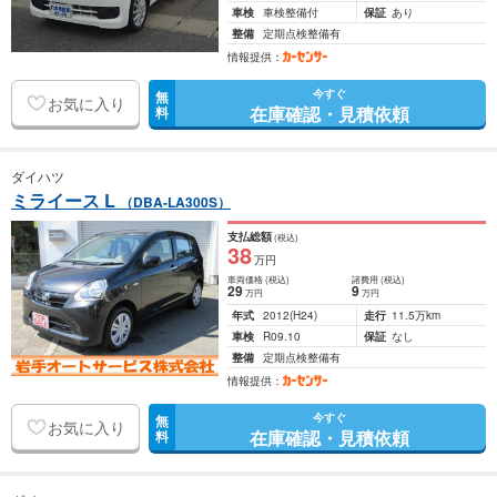
車検
車検整備付
保証
あり
整備
定期点検整備有
情報提供：
今すぐ
無
お気に入り
在庫確認・見積依頼
料
ダイハツ
ミライース L
（DBA-LA300S）
支払総額
(税込)
38
万円
車両価格
(税込)
諸費用
(税込)
29
9
万円
万円
年式
2012
(H24)
走行
11.5万km
車検
R09.10
保証
なし
整備
定期点検整備有
情報提供：
今すぐ
無
お気に入り
在庫確認・見積依頼
料