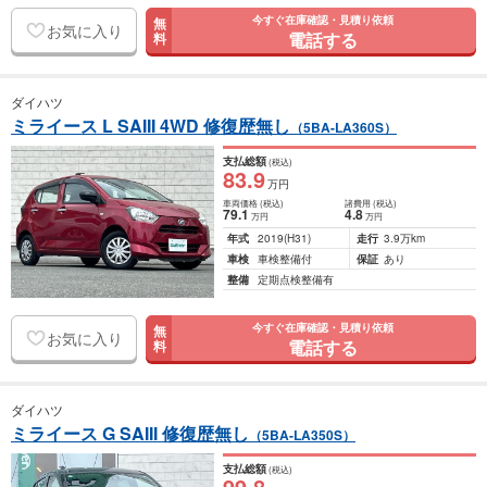
今すぐ在庫確認・見積り依頼
無
お気に入り
電話する
料
ダイハツ
ミライース L SAIII 4WD 修復歴無し
（5BA-LA360S）
支払総額
(税込)
83
.9
万円
車両価格
(税込)
諸費用
(税込)
79
.1
4
.8
万円
万円
年式
2019
(H31)
走行
3.9万km
車検
車検整備付
保証
あり
整備
定期点検整備有
今すぐ在庫確認・見積り依頼
無
お気に入り
電話する
料
ダイハツ
ミライース G SAIII 修復歴無し
（5BA-LA350S）
支払総額
(税込)
99
.8