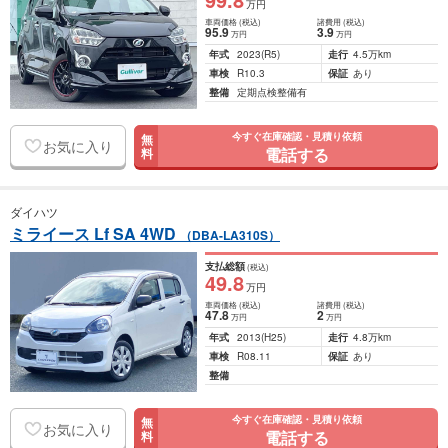
万円
車両価格
(税込)
諸費用
(税込)
95
.9
3
.9
万円
万円
年式
2023
(R5)
走行
4.5万km
車検
R10.3
保証
あり
整備
定期点検整備有
今すぐ在庫確認・見積り依頼
無
お気に入り
電話する
料
ダイハツ
ミライース Lf SA 4WD
（DBA-LA310S）
支払総額
(税込)
49
.8
万円
車両価格
(税込)
諸費用
(税込)
47
.8
2
万円
万円
年式
2013
(H25)
走行
4.8万km
車検
R08.11
保証
あり
整備
今すぐ在庫確認・見積り依頼
無
お気に入り
電話する
料