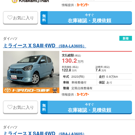
情報提供：
今すぐ
無
お気に入り
在庫確認・見積依頼
料
ダイハツ
新着
ミライース X SAIII 4WD
（5BA-LA360S）
支払総額
(税込)
130
.2
万円
車両価格
(税込)
諸費用
(税込)
122
.8
7
.4
万円
万円
年式
2023
(R5)
走行
0.9万km
車検
車検整備付
保証
あり
整備
定期点検整備有
情報提供：
今すぐ
無
お気に入り
在庫確認・見積依頼
料
ダイハツ
ミライース X SAIII 4WD
（5BA-LA360S）