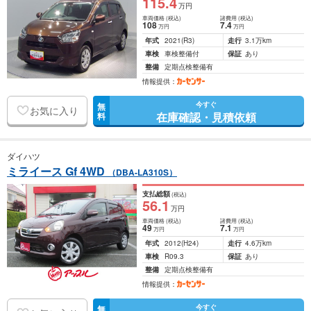
115
.4
万円
車両価格
(税込)
諸費用
(税込)
108
7
.4
万円
万円
年式
2021
(R3)
走行
3.1万km
車検
車検整備付
保証
あり
整備
定期点検整備有
情報提供：
今すぐ
無
お気に入り
在庫確認・見積依頼
料
ダイハツ
ミライース Gf 4WD
（DBA-LA310S）
支払総額
(税込)
56
.1
万円
車両価格
(税込)
諸費用
(税込)
49
7
.1
万円
万円
年式
2012
(H24)
走行
4.6万km
車検
R09.3
保証
あり
整備
定期点検整備有
情報提供：
今すぐ
無