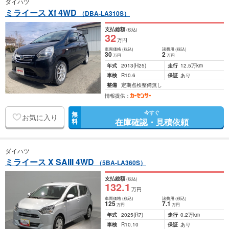
ダイハツ
ミライース Xf 4WD
（DBA-LA310S）
支払総額
(税込)
32
万円
車両価格
(税込)
諸費用
(税込)
30
2
万円
万円
年式
2013
(H25)
走行
12.5万km
車検
R10.6
保証
あり
整備
定期点検整備無し
情報提供：
今すぐ
無
お気に入り
在庫確認・見積依頼
料
ダイハツ
ミライース X SAIII 4WD
（5BA-LA360S）
支払総額
(税込)
132
.1
万円
車両価格
(税込)
諸費用
(税込)
125
7
.1
万円
万円
年式
2025
(R7)
走行
0.2万km
車検
R10.10
保証
あり