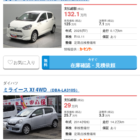
支払総額
(税込)
132
.1
万円
車両価格
(税込)
諸費用
(税込)
125
7
.1
万円
万円
年式
2025
(R7)
走行
0.1万km
車検
R10.11
保証
あり
整備
定期点検整備有
情報提供：
今すぐ
無
お気に入り
在庫確認・見積依頼
料
ダイハツ
ミライース Xf 4WD
（DBA-LA310S）
支払総額
(税込)
29
万円
車両価格
(税込)
諸費用
(税込)
25
.7
3
.3
万円
万円
年式
2014
(H26)
走行
14.2万km
車検
車検整備付
保証
あり
整備
定期点検整備有