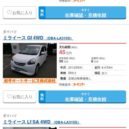
情報提供：
今すぐ
無
お気に入り
在庫確認・見積依頼
料
ダイハツ
ミライース Gf 4WD
（DBA-LA310S）
支払総額
(税込)
45
万円
車両価格
(税込)
諸費用
(税込)
39
6
万円
万円
年式
2012
(H24)
走行
8.4万km
車検
R09.3
保証
あり
整備
定期点検整備無し
情報提供：
今すぐ
無
お気に入り
在庫確認・見積依頼
料
ダイハツ
ミライース Lf SA 4WD
（DBA-LA310S）