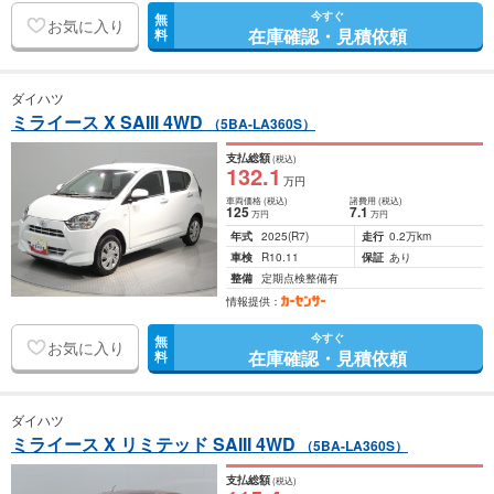
今すぐ
無
お気に入り
在庫確認・見積依頼
料
ダイハツ
ミライース X SAIII 4WD
（5BA-LA360S）
支払総額
(税込)
132
.1
万円
車両価格
(税込)
諸費用
(税込)
125
7
.1
万円
万円
年式
2025
(R7)
走行
0.2万km
車検
R10.11
保証
あり
整備
定期点検整備有
情報提供：
今すぐ
無
お気に入り
在庫確認・見積依頼
料
ダイハツ
ミライース X リミテッド SAIII 4WD
（5BA-LA360S）
支払総額
(税込)