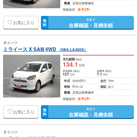
整備
定期点検整備有
情報提供：
今すぐ
無
お気に入り
在庫確認・見積依頼
料
ダイハツ
ミライース X SAIII 4WD
（5BA-LA360S）
支払総額
(税込)
134
.1
万円
車両価格
(税込)
諸費用
(税込)
127
7
.1
万円
万円
年式
2025
(R7)
走行
7km
車検
R10.12
保証
あり
整備
定期点検整備有
情報提供：
今すぐ
無
お気に入り
在庫確認・見積依頼
料
ダイハツ