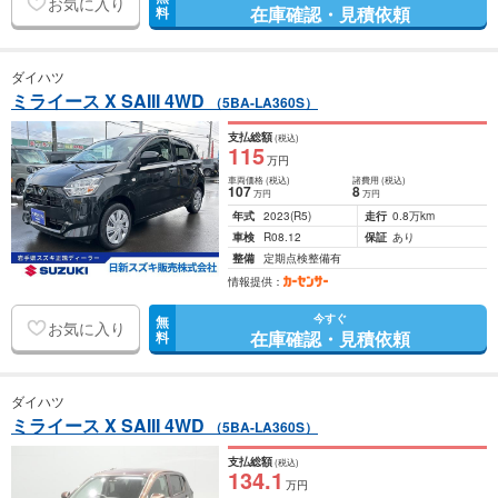
お気に入り
在庫確認・見積依頼
料
ダイハツ
ミライース X SAIII 4WD
（5BA-LA360S）
支払総額
(税込)
115
万円
車両価格
(税込)
諸費用
(税込)
107
8
万円
万円
年式
2023
(R5)
走行
0.8万km
車検
R08.12
保証
あり
整備
定期点検整備有
情報提供：
今すぐ
無
お気に入り
在庫確認・見積依頼
料
ダイハツ
ミライース X SAIII 4WD
（5BA-LA360S）
支払総額
(税込)
134
.1
万円