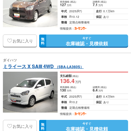
車両価格
(税込)
諸費用
(税込)
127
7
.1
万円
万円
年式
2025
(R7)
走行
0.1万km
車検
R10.12
保証
あり
整備
定期点検整備有
情報提供：
今すぐ
無
お気に入り
在庫確認・見積依頼
料
ダイハツ
ミライース X SAIII 4WD
（5BA-LA360S）
支払総額
(税込)
136
.4
万円
車両価格
(税込)
諸費用
(税込)
130
6
.4
万円
万円
年式
2025
(R7)
走行
0.4万km
車検
R10.2
保証
あり
整備
定期点検整備有
情報提供：
今すぐ
無
お気に入り
在庫確認・見積依頼
料