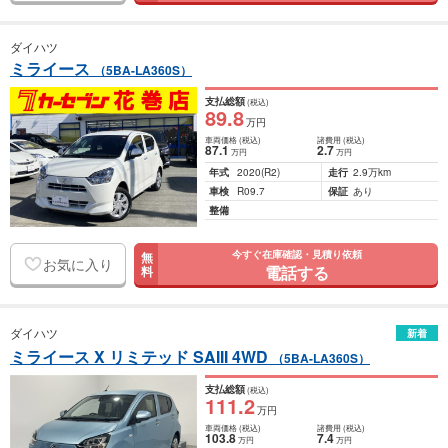
ダイハツ
ミライース
（5BA-LA360S）
支払総額
(税込)
89
.8
万円
車両価格
(税込)
諸費用
(税込)
87
.1
2
.7
万円
万円
年式
2020
(R2)
走行
2.9万km
車検
R09.7
保証
あり
整備
今すぐ在庫確認・見積り依頼
無
お気に入り
電話する
料
ダイハツ
新着
ミライース X リミテッド SAIII 4WD
（5BA-LA360S）
支払総額
(税込)
111
.2
万円
車両価格
(税込)
諸費用
(税込)
103
.8
7
.4
万円
万円