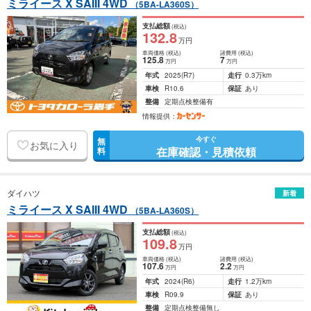
ミライース X SAIII 4WD
（5BA-LA360S）
支払総額
(税込)
132
.8
万円
車両価格
(税込)
諸費用
(税込)
125
.8
7
万円
万円
年式
2025
(R7)
走行
0.3万km
車検
R10.6
保証
あり
整備
定期点検整備有
情報提供：
今すぐ
無
お気に入り
在庫確認・見積依頼
料
ダイハツ
新着
ミライース X SAIII 4WD
（5BA-LA360S）
支払総額
(税込)
109
.8
万円
車両価格
(税込)
諸費用
(税込)
107
.6
2
.2
万円
万円
年式
2024
(R6)
走行
1.2万km
車検
R09.9
保証
あり
整備
定期点検整備無し