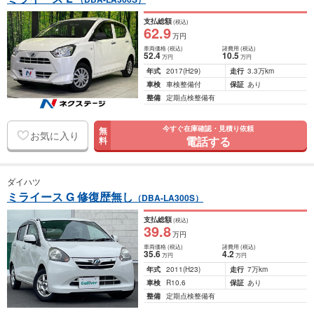
支払総額
(税込)
62
.9
万円
車両価格
(税込)
諸費用
(税込)
52
.4
10
.5
万円
万円
年式
2017
(H29)
走行
3.3万km
車検
車検整備付
保証
あり
整備
定期点検整備有
今すぐ在庫確認・見積り依頼
無
お気に入り
電話する
料
ダイハツ
ミライース G 修復歴無し
（DBA-LA300S）
支払総額
(税込)
39
.8
万円
車両価格
(税込)
諸費用
(税込)
35
.6
4
.2
万円
万円
年式
2011
(H23)
走行
7万km
車検
R10.6
保証
あり
整備
定期点検整備有