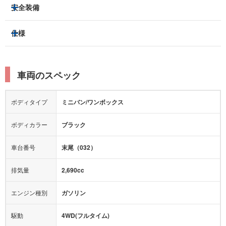
3列シート
フルフラットシート
安全装備
スライドドア：
片側（電動）
ベンチシート
パワーシート
トラクションコントロール
仕様
サンルーフ/ガラスルーフ
本革シート
キャプテンシート
レーンキープアシスト
横滑り防止装置
電動リアゲート
リフトアップ
寒冷地仕様
オットマン
ウォークスルー
衝突被害軽減プレーキ
衝突安全ボディー
ルーフレール
エアサスペンション
車両のスペック
シートヒーター
シートエアコン
障害物センサー
全周囲カメラ
エアロパーツ
ローダウン
カーナビ：
メモリーナビ他
ボディタイプ
ミニバン/ワンボックス
カメラ：
-
全塗装済
テレビ：
フルセグ
エアバッグ：
運転席
助手席
ボディカラー
ブラック
映像：
DVD
衝撃緩和ヘッドレスト
車台番号
末尾（032）
オーディオ：
CD
モニター：
-
排気量
2,690cc
ミュージックプレイヤー接続可
ABS
サポカー
エンジン種別
ガソリン
後席モニター
1500W給電
アクセル踏み間違い（誤発進）防止装置
駆動
4WD(フルタイム)
アダプティブクルーズコントロール