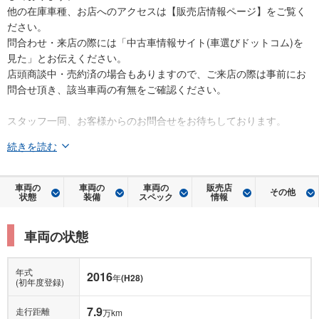
他の在庫車種、お店へのアクセスは【販売店情報ページ】をご覧く
ださい。
問合わせ・来店の際には「中古車情報サイト(車選びドットコム)を
見た」とお伝えください。
店頭商談中・売約済の場合もありますので、ご来店の際は事前にお
問合せ頂き、該当車両の有無をご確認ください。
スタッフ一同、お客様からのお問合せをお待ちしております。
続きを読む
車両の
車両の
車両の
販売店
その他
状態
装備
スペック
情報
車両の状態
年式
2016
年
(H28)
(初年度登録)
7.9
走行距離
万km