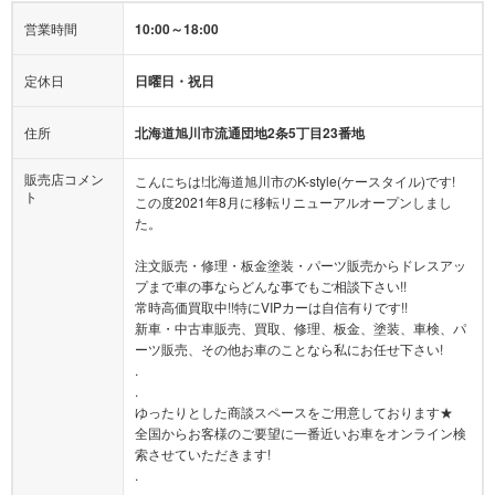
営業時間
10:00～18:00
定休日
日曜日・祝日
住所
北海道旭川市流通団地2条5丁目23番地
販売店コメン
こんにちは!北海道旭川市のK-style(ケースタイル)です!
ト
この度2021年8月に移転リニューアルオープンしまし
た。
注文販売・修理・板金塗装・パーツ販売からドレスアッ
プまで車の事ならどんな事でもご相談下さい!!
常時高価買取中!!特にVIPカーは自信有りです!!
新車・中古車販売、買取、修理、板金、塗装、車検、パ
ーツ販売、その他お車のことなら私にお任せ下さい!
.
.
ゆったりとした商談スペースをご用意しております★
全国からお客様のご要望に一番近いお車をオンライン検
索させていただきます!
.