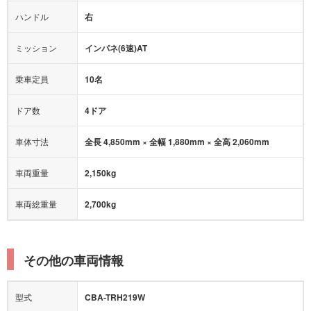
ハンドル
右
ヒルディセントコントロール
オートマチックハイビーム
ミッション
インパネ(6速)AT
乗車定員
10名
ドア数
4ドア
車体寸法
全長 4,850mm × 全幅 1,880mm × 全高 2,060mm
車両重量
2,150kg
車両総重量
2,700kg
その他の車両情報
型式
CBA-TRH219W