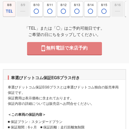
8/8
8/9
8/10
8/11
8/12
8/13
8/14
8/15
8/16
「TEL」または「◯」はご予約可能日です。
ご希望の日にちをタップしてください。
無料電話で来店予約
車選びドットコム保証EGSプラス付き
車選びドットコム保証EGSプラスとは車選びドットコム独自の販売車両
保証です。
保証費用は表示価格に含まれております。
保証内容の詳細については販売店へお問合せください。
＜この車両の保証内容＞
■ 保証プラン：スタンダードプラン
■ 保証期間：6ヶ月 ■ 保証距離：走行距離無制限