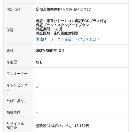
法定点検
定期点検整備有り
(車両価格に含む)
保証：車選びドットコム保証EGSプラス付き
保証プラン：スタンダードプラン
保証期間：6ヶ月
保証
保証距離：走行距離無制限
車選びドットコム保証EGSプラスとは
車検
2027(R09)年12月
修復歴
なし
ワンオーナー
−
キャンピング
−
カー
たばこ臭なし
−
福祉車両
−
リサイクル
預託済
(本体価格に含む)
13,180円
預託金