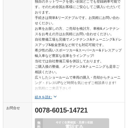
独自のネットワークを使い全国どこでも登録納車可能で
す。そのため全国お客様にご安心してご購入いただいて
おります。
手続きは簡単&リーズナブルです。お気軽にお問い合わ
せください。
お車をお探しの方、ご売却を検討方、車検&メンテナン
スをお考えの方はお気軽にお問い合わせください。
自社整備工場も完備でメンテナンス&チューニング&ドレ
スアップ&板金塗装など何でも対応可能です。
希少性の高いスポーツカー&スーパーカー&ドレスアップ
輸入車など豊富な在庫をラインアップ!
当社では自社整備工場を併設しております。
ご購入後の整備、メンテナンス&チューニングも是非ご
相談ください。
広々したショールームで車両の購入・売却からチューニ
ング・ドレスUPなど時間を気にせずご相談承ります!
お気軽にご来店下さい!!
続きを読む
お問合せ
0078-6015-14721
無
今すぐ在庫確認・見積り依頼
電話する
料