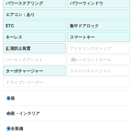
パワーステアリング
パワーウィンドウ
エアコン：
あり
ETC
集中ドアロック
キーレス
スマートキー
盗難防止装置
アイドリングストップ
パーキングアシスト
クルーズコントロール
ターボチャージャー
スーパーチャージャー
ドライブレコーダー：
-
外装
HIDヘッドライト
フロントフォグランプ
内装・インテリア
アルミホイール：
18インチ
3列シート
フルフラットシート
安全装備