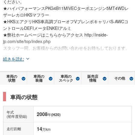
ください。
★ハイパフォーマンスPKG4B11MIVECターボエンジン5MT4WDレ
ザーレカロHKSマフラー
★HKSエアクリHKS車高調ブローオフVブレンボキャリパS-AWCコ
ントロールDEFIメータENKEIアルミ
★弊社ホームページはこちらからアクセス http://inside-
jp.com/site/top/index.php
スタッフ一同、お客様からのお問い合わせをお待ちしております。
続きを読む
車両の
車両の
車両の
販売店
その他
状態
装備
スペック
情報
車両の状態
年式
2008
年
(H20)
(初年度登録)
14
走行距離
万km