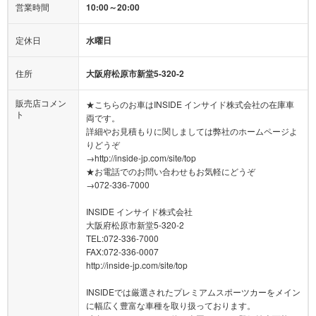
営業時間
10:00～20:00
定休日
水曜日
住所
大阪府松原市新堂5-320-2
販売店コメン
★こちらのお車はINSIDE インサイド株式会社の在庫車
ト
両です。
詳細やお見積もりに関しましては弊社のホームページよ
りどうぞ
→http://inside-jp.com/site/top
★お電話でのお問い合わせもお気軽にどうぞ
→072-336-7000
INSIDE インサイド株式会社
大阪府松原市新堂5-320-2
TEL:072-336-7000
FAX:072-336-0007
http://inside-jp.com/site/top
INSIDEでは厳選されたプレミアムスポーツカーをメイン
に幅広く豊富な車種を取り扱っております。