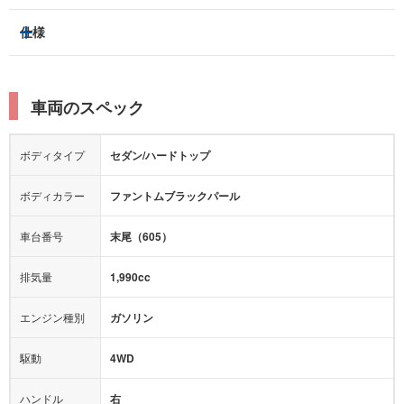
スライドドア：
-
ベンチシート
パワーシート
トラクションコントロール
仕様
サンルーフ/ガラスルーフ
本革シート
キャプテンシート
レーンキープアシスト
横滑り防止装置
電動リアゲート
リフトアップ
寒冷地仕様
オットマン
ウォークスルー
衝突被害軽減プレーキ
衝突安全ボディー
ルーフレール
エアサスペンション
車両のスペック
シートヒーター
シートエアコン
障害物センサー
全周囲カメラ
エアロパーツ
ローダウン
カーナビ：
メモリーナビ他
ボディタイプ
セダン/ハードトップ
カメラ：
-
全塗装済
テレビ：
フルセグ
エアバッグ：
運転席
助手席
サイド
ボディカラー
ファントムブラックパール
映像：
DVD
衝撃緩和ヘッドレスト
車台番号
末尾（605）
オーディオ：
CD
モニター：
-
排気量
1,990cc
ミュージックプレイヤー接続可
ABS
サポカー
エンジン種別
ガソリン
後席モニター
1500W給電
アクセル踏み間違い（誤発進）防止装置
駆動
4WD
アダプティブクルーズコントロール
ハンドル
右
ヒルディセントコントロール