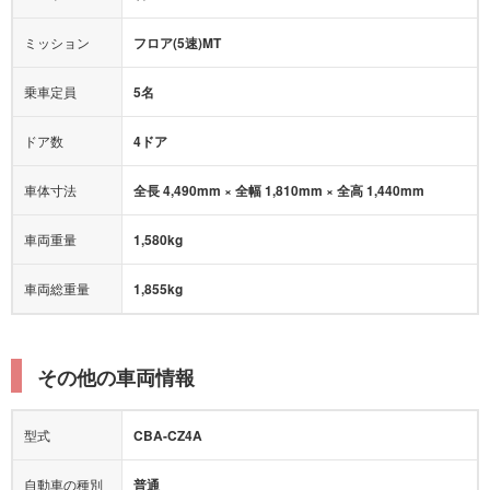
オートマチックハイビーム
ミッション
フロア(5速)MT
乗車定員
5名
ドア数
4ドア
車体寸法
全長 4,490mm × 全幅 1,810mm × 全高 1,440mm
車両重量
1,580kg
車両総重量
1,855kg
その他の車両情報
型式
CBA-CZ4A
自動車の種別
普通