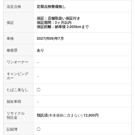
法定点検
定期点検整備無し
保証：店舗取扱い保証付き
保証
保証期間：3ヶ月以内
保証距離：納車後 3,000kmまで
車検
2027(R09)年7月
修復歴
あり
ワンオーナー
−
キャンピング
−
カー
たばこ臭なし
◯
福祉車両
−
リサイクル
預託済
(本体価格に含まない)
12,900円
預託金
記録簿
◯