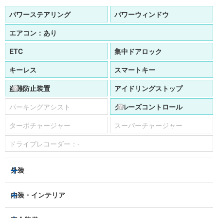
パワーステアリング
パワーウィンドウ
エアコン：
あり
ETC
集中ドアロック
キーレス
スマートキー
盗難防止装置
アイドリングストップ
パーキングアシスト
クルーズコントロール
ターボチャージャー
スーパーチャージャー
ドライブレコーダー：
-
外装
LEDヘッドライト
フロントフォグランプ
内装・インテリア
アルミホイール：
20インチ
3列シート
フルフラットシート