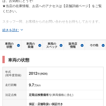
は、お気軽にどうぞ!
★当店の在庫情報、お店へのアクセスは【店舗詳細ページ】をご覧
ください。
スタッフ一同、お客様からのお問い合わせをお待ちしております。
続きを読む
車両の
車両の
車両の
販売店
その他
状態
装備
スペック
情報
車両の状態
年式
2012
年
(H24)
(初年度登録)
9.7
走行距離
万km
法定点検
定期点検整備有り
(車両価格に含む)
保証：店舗取扱い保証付き