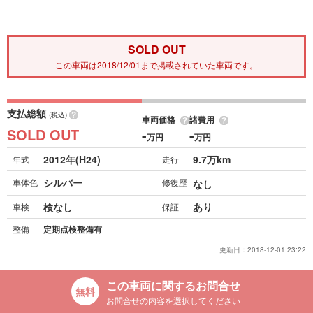
SOLD OUT
この車両は2018/12/01まで掲載されていた車両です。
支払総額
(税込)
車両価格
諸費用
SOLD OUT
-
-
万円
万円
2012年(H24)
9.7万km
年式
走行
シルバー
車体色
修復歴
なし
検なし
あり
車検
保証
整備
定期点検整備有
更新日：
2018-12-01 23:22
この車両に関するお問合せ
お問合せの内容を選択してください