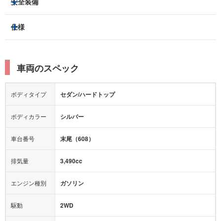
安全装備
スライドドア：
-
ベンチシート
パワーシート
トラクションコントロール
仕様
サンルーフ/ガラスルーフ
本革シート
キャプテンシート
レーンキープアシスト
横滑り防止装置
電動リアゲート
リフトアップ
寒冷地仕様
オットマン
ウォークスルー
衝突被害軽減プレーキ
衝突安全ボディー
ルーフレール
エアサスペンション
車両のスペック
シートヒーター
シートエアコン
障害物センサー
全周囲カメラ
エアロパーツ
ローダウン
カーナビ：
HDDナビ
ボディタイプ
セダン/ハードトップ
カメラ：
バック
全塗装済
テレビ：
フルセグ
エアバッグ：
ダブルエアバッグ
ボディカラー
シルバー
映像：
DVD
衝撃緩和ヘッドレスト
車台番号
末尾（608）
オーディオ：
CD
ミュージックサーバー
モニター：
-
排気量
3,490cc
ミュージックプレイヤー接続可
ABS
サポカー
エンジン種別
ガソリン
後席モニター
1500W給電
アクセル踏み間違い（誤発進）防止装置
駆動
2WD
アダプティブクルーズコントロール