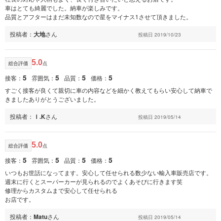
車はとても綺麗でした。納車が楽しみです。
品質とアフターはまだ未知数なので星をマイナス1させて頂きました。
投稿者：
大地
さん
投稿日 2019/10/23
5.0
総合評価
点
5
5
5
5
接客：
雰囲気：
品質：
価格：
すごく接客が良くて親切に車の内容などを細かく教えてもらい安心して納車で
きましたありがとうございました。
投稿者：
Ｉ.K
さん
投稿日 2019/05/14
5.0
総合評価
点
5
5
5
5
接客：
雰囲気：
品質：
価格：
いつもお世話になってます。安心して任せられる数少ない輸入車販売店です。
週末に行くとスーパーカーが見られるのでよくあそびに行きます笑
修理からカスタムまで安心して任せられる
お店です。
投稿者：
Matu
さん
投稿日 2019/05/14