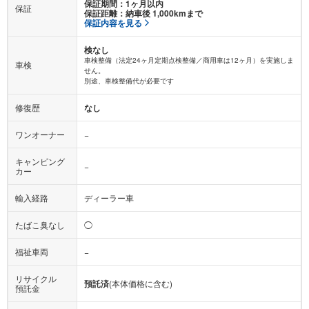
保証期間：1ヶ月以内
保証
保証距離：納車後 1,000kmまで
保証内容を見る
検なし
車検整備（法定24ヶ月定期点検整備／商用車は12ヶ月）を実施しま
車検
せん。
別途、車検整備代が必要です
修復歴
なし
ワンオーナー
−
キャンピング
−
カー
輸入経路
ディーラー車
たばこ臭なし
◯
福祉車両
−
リサイクル
預託済
(本体価格に含む)
預託金