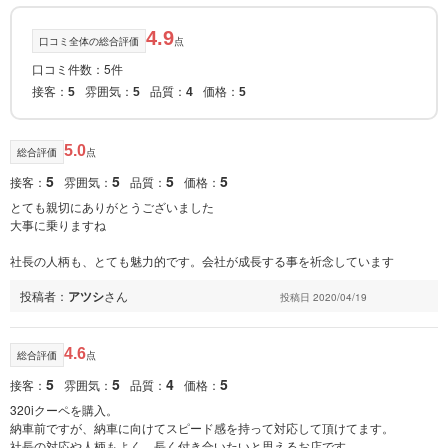
4.9
口コミ全体の総合評価
点
口コミ件数：5件
接客：
雰囲気：
品質：
価格：
5
5
4
5
5.0
総合評価
点
5
5
5
5
接客：
雰囲気：
品質：
価格：
とても親切にありがとうございました
大事に乗りますね
社長の人柄も、とても魅力的です。会社が成長する事を祈念しています
投稿者：
アツシ
さん
投稿日 2020/04/19
4.6
総合評価
点
5
5
4
5
接客：
雰囲気：
品質：
価格：
320iクーペを購入。
納車前ですが、納車に向けてスピード感を持って対応して頂けてます。
社長の対応や人柄もよく、長く付き合いたいと思えるお店です。