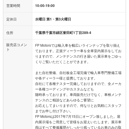
営業時間
10:00-19:00
定休日
水曜日 第1・第3火曜日
住所
千葉県千葉市緑区誉田町1丁目289-4
販売店コメン
FP Motorsでは輸入車を幅広いラインナップを取り揃え
ト
ております。正規ディーラー車を全車室内展示をしてお
りますので、メンテナンスの行き届いた展示車をごゆっ
くりご覧いただくことができます。
また自社整備、自社板金工場完備で輸入車専門整備工場
や各ディーラー様と提携しております。
自社にて各種テスター完備しておりますので、全メーカ
ー各種コーディングやカスタムなども
随時承っております。車両販売だけでなく、車検メンテ
ナンスのご相談などあらゆるご要望に
お応えしてまいりますので、何なりとお気軽にスタッフ
までお申し付け下さい。
FP Motorsは2017年7月15日にオープン致しました。屋
内展示場をご用意して皆様をお迎えいたします。展示車
両はすべて整備履歴がしっかり残っているお車のみの取