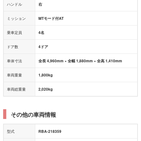
ハンドル
右
ヒルディセントコントロール
オートマチックハイビーム
ミッション
MTモード付AT
乗車定員
4名
ドア数
4ドア
車体寸法
全長 4,960mm × 全幅 1,880mm × 全高 1,410mm
車両重量
1,800kg
車両総重量
2,020kg
その他の車両情報
型式
RBA-218359