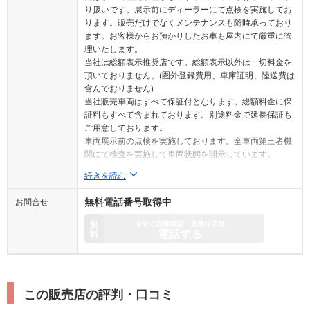
り扱いです。展示前にディーラーにて点検を実施してお
ります。販売だけでなくメンテナンスも随時承っており
ます。お客様からお預かりしたお車も屋内にて厳重に管
理いたします。
当社は総額表示推奨店です。総額表示以外は一切料金を
頂いておりません。(圏外登録費用、車庫証明、陸送費は
含んでおりません)
当社販売車両はすべて保証付となります。総額料金に保
証料もすべて含まれております。別途料金で延長保証も
ご用意しております。
車両展示前の点検を実施しております。全車両第三者機
関にて検査を実施して車両状態を開示しています。
続きを読む
お問合せ
無料電話番号取得中
無
今すぐ在庫確認・見積り依頼
電話する
料
この販売店の評判・口コミ