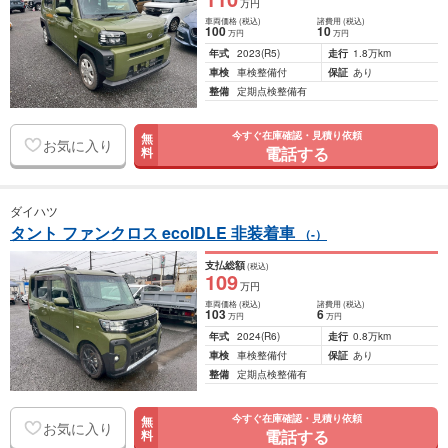
万円
車両価格
(税込)
諸費用
(税込)
100
10
万円
万円
年式
2023
(R5)
走行
1.8万km
車検
車検整備付
保証
あり
整備
定期点検整備有
今すぐ在庫確認・見積り依頼
無
お気に入り
電話する
料
ダイハツ
タント ファンクロス ecoIDLE 非装着車
（-）
支払総額
(税込)
109
万円
車両価格
(税込)
諸費用
(税込)
103
6
万円
万円
年式
2024
(R6)
走行
0.8万km
車検
車検整備付
保証
あり
整備
定期点検整備有
今すぐ在庫確認・見積り依頼
無
お気に入り
電話する
料