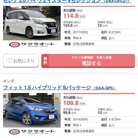
セレナ 2.0 ハイウェイスター Vセレクション
（DAA-GFC27）
支払総額
(税込)
114
.8
万円
車両価格
(税込)
諸費用
(税込)
104
.8
10
万円
万円
年式
2017
(H29)
走行
9.2万km
車検
R09.8
保証
あり
整備
定期点検整備有
今すぐ在庫確認・見積り依頼
無
お気に入り
電話する
料
ホンダ
フィット 1.5 ハイブリッド Sパッケージ
（DAA-GP5）
支払総額
(税込)
109
.8
万円
車両価格
(税込)
諸費用
(税込)
99
.8
10
万円
万円
年式
2016
(H28)
走行
3.9万km
車検
R09.1
保証
あり
整備
定期点検整備有