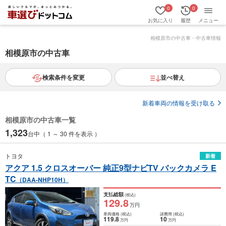
0
0
お気に入り
履歴
メニュー
相模原市の中古車・中古車情報
相模原市の中古車
検索条件を変更
並べ替え
新着車両の情報を受け取る
相模原市の中古車一覧
1,323
台中（ 1 ～ 30 件を表示 ）
トヨタ
新着
アクア 1.5 クロスオーバー 純正9型ナビTV バックカメラ E
TC
（DAA-NHP10H）
支払総額
(税込)
129
.8
万円
車両価格
(税込)
諸費用
(税込)
119
.8
10
万円
万円