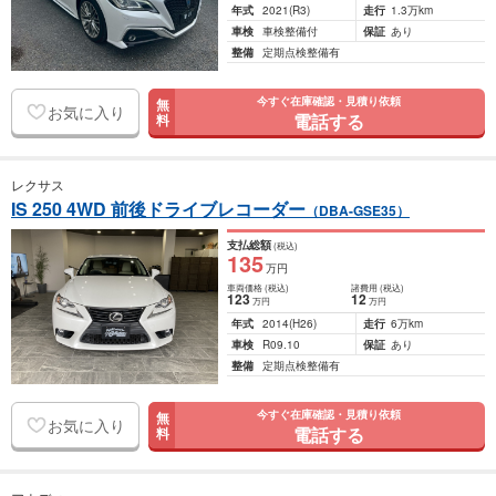
年式
2021
(R3)
走行
1.3万km
車検
車検整備付
保証
あり
整備
定期点検整備有
今すぐ在庫確認・見積り依頼
無
お気に入り
電話する
料
レクサス
IS 250 4WD 前後ドライブレコーダー
（DBA-GSE35）
支払総額
(税込)
135
万円
車両価格
(税込)
諸費用
(税込)
123
12
万円
万円
年式
2014
(H26)
走行
6万km
車検
R09.10
保証
あり
整備
定期点検整備有
今すぐ在庫確認・見積り依頼
無
お気に入り
電話する
料