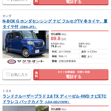
電話する
料
ホンダ
N-BOX G ホンダセンシング ナビ フルセグTV 冬タイヤ、夏
タイヤ付
（DBA-JF3）
支払総額
(税込)
89
.8
万円
車両価格
(税込)
諸費用
(税込)
79
.8
10
万円
万円
年式
2017
(H29)
走行
4.5万km
車検
R08.11
保証
あり
整備
定期点検整備有
今すぐ在庫確認・見積り依頼
無
お気に入り
電話する
料
トヨタ
ランドクルーザープラド 2.8 TX ディーゼル 4WD ナビETC
ドラレコ バックカメラ
（LDA-GDJ150W）
支払総額
(税込)