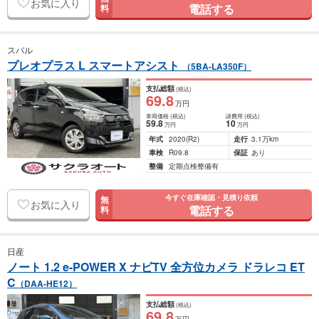
お気に入り
電話する
料
スバル
プレオプラス L スマートアシスト
（5BA-LA350F）
支払総額
(税込)
69
.8
万円
車両価格
(税込)
諸費用
(税込)
59
.8
10
万円
万円
年式
2020
(R2)
走行
3.1万km
車検
R09.8
保証
あり
整備
定期点検整備有
今すぐ在庫確認・見積り依頼
無
お気に入り
電話する
料
日産
ノート 1.2 e-POWER X ナビTV 全方位カメラ ドラレコ ET
C
（DAA-HE12）
支払総額
(税込)
69
.8