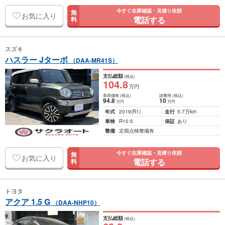
今すぐ在庫確認・見積り依頼
無
お気に入り
電話する
料
スズキ
ハスラー Jターボ
（DAA-MR41S）
支払総額
(税込)
104
.8
万円
車両価格
(税込)
諸費用
(税込)
94
.8
10
万円
万円
年式
2019
(R1)
走行
5.7万km
車検
R10.5
保証
あり
整備
定期点検整備有
今すぐ在庫確認・見積り依頼
無
お気に入り
電話する
料
トヨタ
アクア 1.5 G
（DAA-NHP10）
支払総額
(税込)