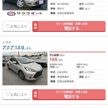
年式
2018
(H30)
走行
4.4万km
車検
R09.2
保証
あり
整備
定期点検整備有
今すぐ在庫確認・見積り依頼
無
お気に入り
電話する
料
トヨタ
アクア 1.5 G
（-）
支払総額
(税込)
165
万円
車両価格
(税込)
諸費用
(税込)
155
10
万円
万円
年式
2023
(R5)
走行
2.3万km
車検
車検整備付
保証
あり
整備
定期点検整備有
今すぐ在庫確認・見積り依頼
無
お気に入り
電話する
料