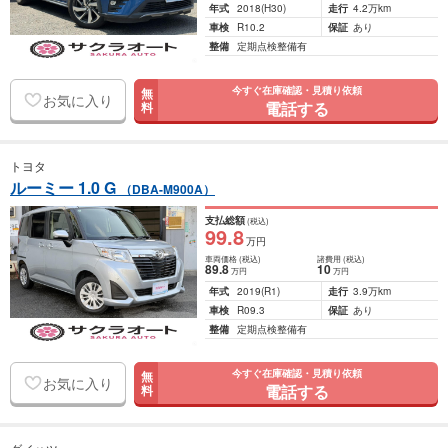
年式
2018
(H30)
走行
4.2万km
車検
R10.2
保証
あり
整備
定期点検整備有
今すぐ在庫確認・見積り依頼
無
お気に入り
電話する
料
トヨタ
ルーミー 1.0 G
（DBA-M900A）
支払総額
(税込)
99
.8
万円
車両価格
(税込)
諸費用
(税込)
89
.8
10
万円
万円
年式
2019
(R1)
走行
3.9万km
車検
R09.3
保証
あり
整備
定期点検整備有
今すぐ在庫確認・見積り依頼
無
お気に入り
電話する
料