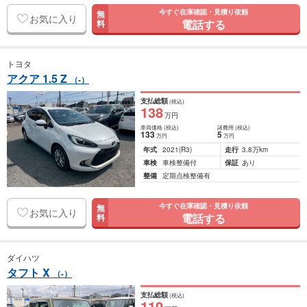
今すぐ在庫確認・見積り依頼
無
お気に入り
電話する
料
トヨタ
アクア 1.5 Z
（-）
支払総額
(税込)
138
万円
車両価格
(税込)
諸費用
(税込)
133
5
万円
万円
年式
2021
(R3)
走行
3.8万km
車検
車検整備付
保証
あり
整備
定期点検整備有
今すぐ在庫確認・見積り依頼
無
お気に入り
電話する
料
ダイハツ
タフト X
（-）
支払総額
(税込)
110