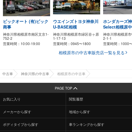
ビックオート (有)ビック
ウエインズトヨタ神奈川
ホンダカーズ神奈
商事
U-BASE相模
Select相模原
神奈川県相模原市南区文京1-
神奈川県相模原市緑区谷ヶ原
神奈川県相模原市
752-2
1-17-13
2-1-1
営業時間：10:00-19:00
営業時間：0945〜1800
営業時間：1000〜
相模原市の中古車販売店一覧を見る
中古車
神奈川県の中古車
相模原市の中古車
PAGE TOP
お気に入り
閲覧履歴
メーカーから探す
地域から探す
ボディタイプから探す
車ランキングから探す