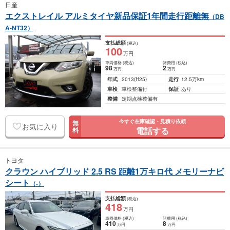
日産
エクストレイル アルミタイヤ新品保証1年間走行距離無
（DB
A-NT32）
支払総額
(税込)
100
万円
車両価格
(税込)
諸費用
(税込)
98
2
万円
万円
年式
2013
(H25)
走行
12.5万km
車検
車検整備付
保証
あり
整備
定期点検整備有
今すぐ在庫確認・見積り依頼
無
お気に入り
電話する
料
トヨタ
クラウン ハイブリッド 2.5 RS 距離1万キロ代 メモリーナビ
シート
（-）
支払総額
(税込)
418
万円
車両価格
(税込)
諸費用
(税込)
410
8
万円
万円