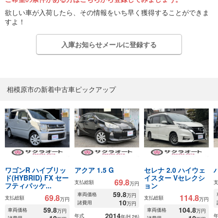
欲しい車が入荷したら、その情報をいち早く獲得することができま
すよ！
入庫お知らせメールに登録する
相模原市の新着中古車ピックアップ
ワゴンR ハイブリッ
アクア 1.5 G
セレナ 2.0 ハイウェ
ド(HYBRID) FX セー
イスター Vセレクシ
69.8
支払総額
万円
フティパッケ...
ョン
59.8
車両価格
万円
69.8
114.8
支払総額
支払総額
万円
万円
10
諸費用
万円
59.8
104.8
車両価格
車両価格
万円
万円
2014
年式
10
年(H.26)
10
諸費用
諸費用