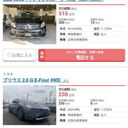
支払総額
(税込)
315
万円
車両価格
(税込)
諸費用
(税込)
300
15
万円
万円
年式
2016
(H28)
走行
7.1万km
車検
車検整備付
保証
あり
整備
定期点検整備有
今すぐ在庫確認・見積り依頼
無
お気に入り
電話する
料
トヨタ
プリウス 2.0 G E-Four 4WD
（-）
支払総額
(税込)
238
万円
車両価格
(税込)
諸費用
(税込)
230
8
万円
万円
年式
2024
(R6)
走行
1.5万km
車検
車検整備付
保証
あり
整備
定期点検整備有