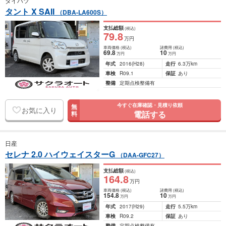
ダイハツ
タント X SAII
（DBA-LA600S）
支払総額
(税込)
79
.8
万円
車両価格
(税込)
諸費用
(税込)
69
.8
10
万円
万円
年式
2016
(H28)
走行
6.3万km
車検
R09.1
保証
あり
整備
定期点検整備有
今すぐ在庫確認・見積り依頼
無
お気に入り
電話する
料
日産
セレナ 2.0 ハイウェイスターG
（DAA-GFC27）
支払総額
(税込)
164
.8
万円
車両価格
(税込)
諸費用
(税込)
154
.8
10
万円
万円
年式
2017
(H29)
走行
5.5万km
車検
R09.2
保証
あり
整備
定期点検整備有