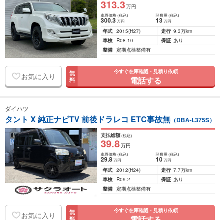
313
.3
万円
車両価格
(税込)
諸費用
(税込)
300
.3
13
万円
万円
年式
2015
(H27)
走行
9.3万km
車検
R08.10
保証
あり
整備
定期点検整備有
今すぐ在庫確認・見積り依頼
無
お気に入り
電話する
料
ダイハツ
タント X 純正ナビTV 前後ドラレコ ETC事故無
（DBA-L375S）
支払総額
(税込)
39
.8
万円
車両価格
(税込)
諸費用
(税込)
29
.8
10
万円
万円
年式
2012
(H24)
走行
7.7万km
車検
R09.2
保証
あり
整備
定期点検整備有
今すぐ在庫確認・見積り依頼
無
お気に入り
電話する
料