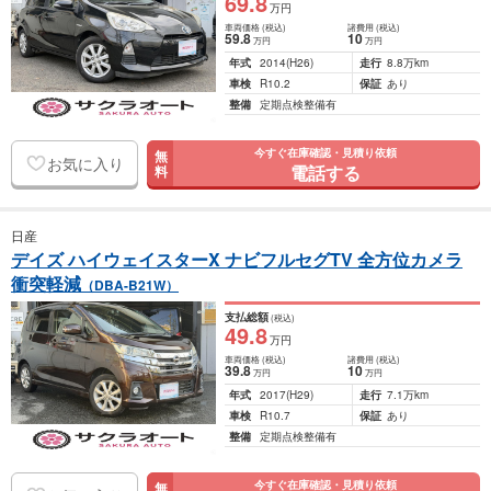
69
.8
万円
車両価格
(税込)
諸費用
(税込)
59
.8
10
万円
万円
年式
2014
(H26)
走行
8.8万km
車検
R10.2
保証
あり
整備
定期点検整備有
今すぐ在庫確認・見積り依頼
無
お気に入り
電話する
料
日産
デイズ ハイウェイスターX ナビフルセグTV 全方位カメラ
衝突軽減
（DBA-B21W）
支払総額
(税込)
49
.8
万円
車両価格
(税込)
諸費用
(税込)
39
.8
10
万円
万円
年式
2017
(H29)
走行
7.1万km
車検
R10.7
保証
あり
整備
定期点検整備有
今すぐ在庫確認・見積り依頼
無