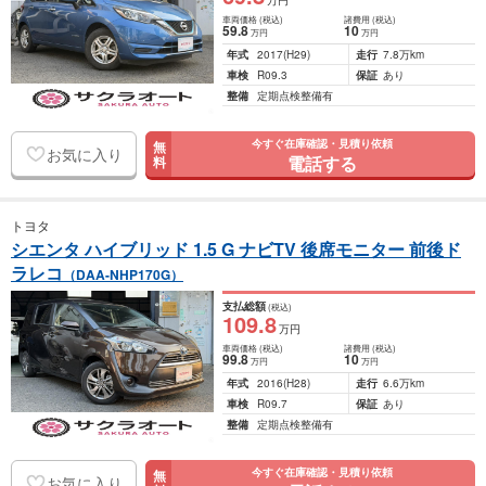
万円
車両価格
(税込)
諸費用
(税込)
59
.8
10
万円
万円
年式
2017
(H29)
走行
7.8万km
車検
R09.3
保証
あり
整備
定期点検整備有
今すぐ在庫確認・見積り依頼
無
お気に入り
電話する
料
トヨタ
シエンタ ハイブリッド 1.5 G ナビTV 後席モニター 前後ド
ラレコ
（DAA-NHP170G）
支払総額
(税込)
109
.8
万円
車両価格
(税込)
諸費用
(税込)
99
.8
10
万円
万円
年式
2016
(H28)
走行
6.6万km
車検
R09.7
保証
あり
整備
定期点検整備有
今すぐ在庫確認・見積り依頼
無
お気に入り