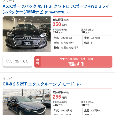
アウディ
A5スポーツバック 45 TFSI クワトロ スポーツ 4WD Sライ
ンパッケージMMIナビ
（DBA-F5CYRL）
支払総額
(税込)
350
万円
車両価格
(税込)
諸費用
(税込)
334
16
万円
万円
年式
2020
(R2)
走行
2.1万km
車検
車検整備付
保証
あり
整備
定期点検整備有
今すぐ在庫確認・見積り依頼
無
お気に入り
電話する
料
マツダ
CX-8 2.5 25T エクスクルーシブ モード
（-）
支払総額
(税込)
255
万円
車両価格
(税込)
諸費用
(税込)
245
10
万円
万円
年式
2022
(R4)
走行
1.3万km