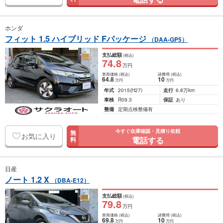
ホンダ
フィット 1.5 ハイブリッド Fパッケージ
（DAA-GP5）
支払総額
(税込)
74
.8
万円
車両価格
(税込)
諸費用
(税込)
64
.8
10
万円
万円
年式
2015
(H27)
走行
6.8万km
車検
R09.3
保証
あり
整備
定期点検整備有
今すぐ在庫確認・見積り依頼
無
お気に入り
電話する
料
日産
ノート 1.2 X
（DBA-E12）
支払総額
(税込)
79
.8
万円
車両価格
(税込)
諸費用
(税込)
69
.8
10
万円
万円