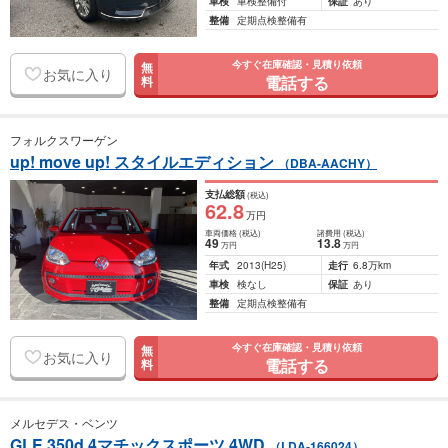
車検
車検整備付
保証
あり
整備
定期点検整備有
今すぐ在庫確認・見積り依頼
無
お気に入り
電話する
料
フォルクスワーゲン
up! move up! スタイルエディション
（DBA-AACHY）
支払総額
(税込)
62
.8
万円
車両価格
(税込)
諸費用
(税込)
49
13
.8
万円
万円
年式
2013
(H25)
走行
6.8万km
車検
検なし
保証
あり
整備
定期点検整備有
今すぐ在庫確認・見積り依頼
無
お気に入り
電話する
料
メルセデス・ベンツ
GLE 350d 4マチックスポーツ 4WD
（LDA-166024）