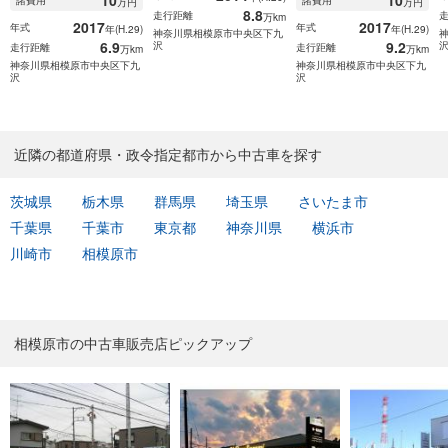
万円
万円
8.8
走行距離
万km
2017
2017
年式
年式
年(H.29)
年(H.29)
神奈川県相模原市中央区下九
6.9
9.2
沢
走行距離
走行距離
万km
万km
神奈川県相模原市中央区下九
神奈川県相模原市中央区下九
沢
沢
近隣の都道府県・政令指定都市から中古車を探す
茨城県
栃木県
群馬県
埼玉県
さいたま市
千葉県
千葉市
東京都
神奈川県
横浜市
川崎市
相模原市
相模原市の中古車販売店ピックアップ