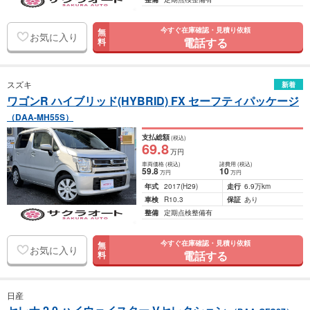
今すぐ在庫確認・見積り依頼
無
お気に入り
電話する
料
スズキ
新着
ワゴンR ハイブリッド(HYBRID) FX セーフティパッケージ
（DAA-MH55S）
支払総額
(税込)
69
.8
万円
車両価格
(税込)
諸費用
(税込)
59
.8
10
万円
万円
年式
2017
(H29)
走行
6.9万km
車検
R10.3
保証
あり
整備
定期点検整備有
今すぐ在庫確認・見積り依頼
無
お気に入り
電話する
料
日産