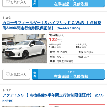
無
お気に入り
在庫確認・見積依頼
料
トヨタ
カローラフィールダー 1.5 ハイブリッド G W×B 【 点検整
備&半年間走行無制限保証付】
（DAA-NKE165G）
支払総額
(税込)
122
万円
車両価格
(税込)
諸費用
(税込)
108
.8
13
.2
万円
万円
年式
2018
(H30)
走行
9.2万km
車検
検なし
保証
あり
整備
定期点検整備有
今すぐ
無
お気に入り
在庫確認・見積依頼
料
トヨタ
アクア 1.5 S 【 点検整備&半年間走行無制限保証付】
（DAA-
NHP10）