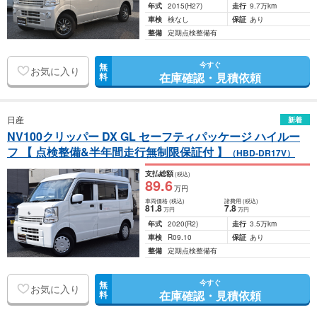
年式
2015
(H27)
走行
9.7万km
車検
検なし
保証
あり
整備
定期点検整備有
今すぐ
無
お気に入り
在庫確認・見積依頼
料
日産
新着
NV100クリッパー DX GL セーフティパッケージ ハイルー
フ 【 点検整備&半年間走行無制限保証付 】
（HBD-DR17V）
支払総額
(税込)
89
.6
万円
車両価格
(税込)
諸費用
(税込)
81
.8
7
.8
万円
万円
年式
2020
(R2)
走行
3.5万km
車検
R09.10
保証
あり
整備
定期点検整備有
今すぐ
無
お気に入り
在庫確認・見積依頼
料