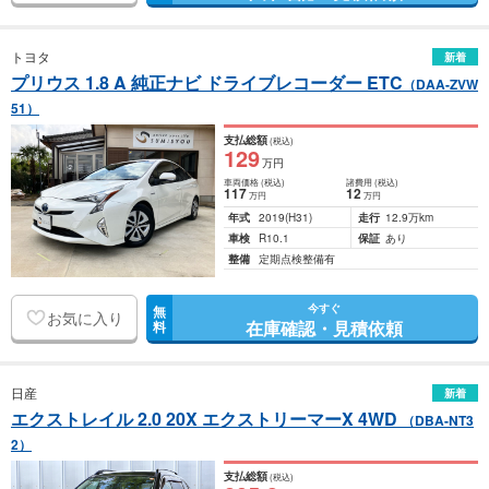
トヨタ
新着
プリウス 1.8 A 純正ナビ ドライブレコーダー ETC
（DAA-ZVW
51）
支払総額
(税込)
129
万円
車両価格
(税込)
諸費用
(税込)
117
12
万円
万円
年式
2019
(H31)
走行
12.9万km
車検
R10.1
保証
あり
整備
定期点検整備有
今すぐ
無
お気に入り
在庫確認・見積依頼
料
日産
新着
エクストレイル 2.0 20X エクストリーマーX 4WD
（DBA-NT3
2）
支払総額
(税込)