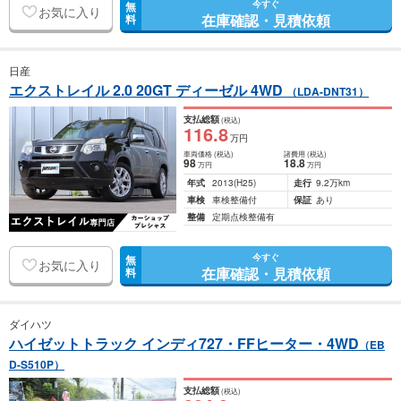
今すぐ
無
お気に入り
在庫確認・見積依頼
料
日産
エクストレイル 2.0 20GT ディーゼル 4WD
（LDA-DNT31）
支払総額
(税込)
116
.8
万円
車両価格
(税込)
諸費用
(税込)
98
18
.8
万円
万円
年式
2013
(H25)
走行
9.2万km
車検
車検整備付
保証
あり
整備
定期点検整備有
今すぐ
無
お気に入り
在庫確認・見積依頼
料
ダイハツ
ハイゼットトラック インディ727・FFヒーター・4WD
（EB
D-S510P）
支払総額
(税込)