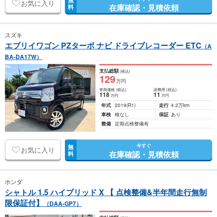
無
お気に入り
在庫確認・見積依頼
料
スズキ
エブリイワゴン PZターボ ナビ ドライブレコーダー ETC
（A
BA-DA17W）
支払総額
(税込)
129
万円
車両価格
(税込)
諸費用
(税込)
118
11
万円
万円
年式
2019
(R1)
走行
4.2万km
車検
検なし
保証
あり
整備
定期点検整備有
今すぐ
無
お気に入り
在庫確認・見積依頼
料
ホンダ
シャトル 1.5 ハイブリッド X 【 点検整備&半年間走行無制
限保証付】
（DAA-GP7）