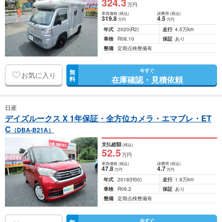
324
.3
万円
車両価格
(税込)
諸費用
(税込)
319
.8
4
.5
万円
万円
年式
2020
(R2)
走行
4.5万km
車検
R08.10
保証
あり
整備
定期点検整備有
今すぐ
無
お気に入り
在庫確認・見積依頼
料
日産
デイズルークス X 1年保証・全方位カメラ・エマブレ・ET
C
（DBA-B21A）
支払総額
(税込)
52
.5
万円
車両価格
(税込)
諸費用
(税込)
47
.8
4
.7
万円
万円
年式
2018
(H30)
走行
1.9万km
車検
R09.2
保証
あり
整備
定期点検整備有
今すぐ