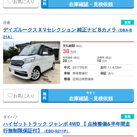
お気に入り
在庫確認・見積依頼
料
日産
新着
デイズルークス X Vセレクション 純正ナビ Bカメラ
（DBA-B
21A）
支払総額
(税込)
38
万円
車両価格
(税込)
諸費用
(税込)
28
10
万円
万円
年式
2017
(H29)
走行
11.6万km
車検
車検整備付
保証
あり
整備
定期点検整備有
今すぐ
無
お気に入り
在庫確認・見積依頼
料
ダイハツ
新着
ハイゼットトラック ジャンボ 4WD 【 点検整備&半年間走
行無制限保証付】
（EBD-S211P）