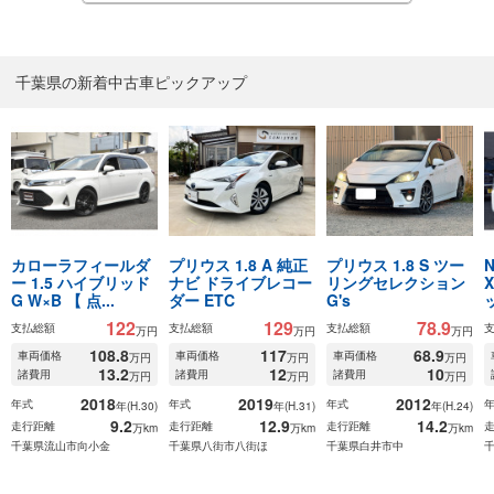
千葉県の新着中古車ピックアップ
カローラフィールダ
プリウス 1.8 A 純正
プリウス 1.8 S ツー
ー 1.5 ハイブリッド
ナビ ドライブレコー
リングセレクション
G W×B 【 点...
ダー ETC
G's
122
129
78.9
支払総額
支払総額
支払総額
万円
万円
万円
108.8
117
68.9
車両価格
車両価格
車両価格
万円
万円
万円
13.2
12
10
諸費用
諸費用
諸費用
万円
万円
万円
2018
2019
2012
年式
年式
年式
年(H.30)
年(H.31)
年(H.24)
9.2
12.9
14.2
走行距離
走行距離
走行距離
万km
万km
万km
千葉県流山市向小金
千葉県八街市八街ほ
千葉県白井市中