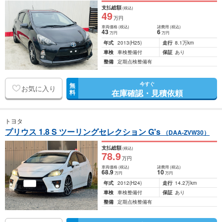
支払総額
(税込)
49
万円
車両価格
(税込)
諸費用
(税込)
43
6
万円
万円
年式
2013
(H25)
走行
8.1万km
車検
車検整備付
保証
あり
整備
定期点検整備有
今すぐ
無
お気に入り
在庫確認・見積依頼
料
トヨタ
プリウス 1.8 S ツーリングセレクション G's
（DAA-ZVW30）
支払総額
(税込)
78
.9
万円
車両価格
(税込)
諸費用
(税込)
68
.9
10
万円
万円
年式
2012
(H24)
走行
14.2万km
車検
車検整備付
保証
あり
整備
定期点検整備有