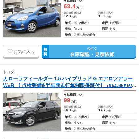
支払総額
(税込)
63
.4
万円
車両価格
(税込)
諸費用
(税込)
52
.8
10
.6
万円
万円
年式
2012
(H24)
走行
4.6万km
車検
R10.8
保証
あり
整備
定期点検整備有
今すぐ
無
お気に入り
在庫確認・見積依頼
料
トヨタ
カローラフィールダー 1.5 ハイブリッド G エアロツアラー
W×B 【 点検整備&半年間走行無制限保証付】
（DAA-NKE165
G）
支払総額
(税込)
99
万円
車両価格
(税込)
諸費用
(税込)
84
.8
14
.2
万円
万円
年式
2014
(H26)
走行
6.8万km
車検
検なし
保証
あり
整備
定期点検整備有