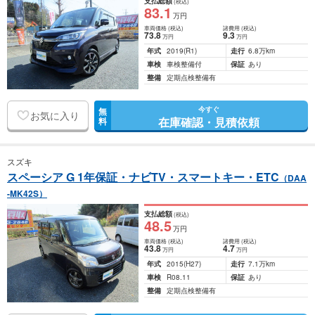
支払総額
(税込)
83
.1
万円
車両価格
(税込)
諸費用
(税込)
73
.8
9
.3
万円
万円
年式
2019
(R1)
走行
6.8万km
車検
車検整備付
保証
あり
整備
定期点検整備有
今すぐ
無
お気に入り
在庫確認・見積依頼
料
スズキ
スペーシア G 1年保証・ナビTV・スマートキー・ETC
（DAA
-MK42S）
支払総額
(税込)
48
.5
万円
車両価格
(税込)
諸費用
(税込)
43
.8
4
.7
万円
万円
年式
2015
(H27)
走行
7.1万km
車検
R08.11
保証
あり
整備
定期点検整備有