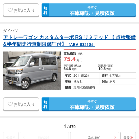
今すぐ
無
お気に入り
在庫確認・見積依頼
料
ダイハツ
アトレーワゴン カスタムターボ RS リミテッド 【 点検整備
&半年間走行無制限保証付】
（ABA-S321G）
支払総額
(税込)
75
.4
万円
車両価格
(税込)
諸費用
(税込)
64
.8
10
.6
万円
万円
年式
2011
(H23)
走行
4.7万km
車検
検なし
保証
あり
整備
定期点検整備有
今すぐ
無
お気に入り
在庫確認・見積依頼
料
1
/ 470
最初
前の30件
次の30件
最後