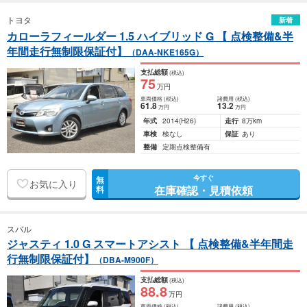
トヨタ
新着
カローラフィールダー 1.5 ハイブリッド G 【 点検整備&半
年間走行無制限保証付】
（DAA-NKE165G）
支払総額
(税込)
75
万円
車両価格
(税込)
諸費用
(税込)
61
.8
13
.2
万円
万円
年式
2014
(H26)
走行
8万km
車検
検なし
保証
あり
整備
定期点検整備有
今すぐ
無
お気に入り
在庫確認・見積依頼
料
スバル
ジャスティ 1.0 G スマートアシスト 【 点検整備&半年間走
行無制限保証付】
（DBA-M900F）
支払総額
(税込)
88
.8
万円
車両価格
(税込)
諸費用
(税込)