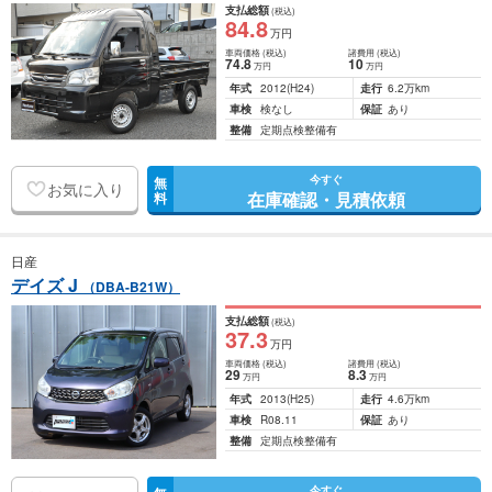
支払総額
(税込)
84
.8
万円
車両価格
(税込)
諸費用
(税込)
74
.8
10
万円
万円
年式
2012
(H24)
走行
6.2万km
車検
検なし
保証
あり
整備
定期点検整備有
今すぐ
無
お気に入り
在庫確認・見積依頼
料
日産
デイズ J
（DBA-B21W）
支払総額
(税込)
37
.3
万円
車両価格
(税込)
諸費用
(税込)
29
8
.3
万円
万円
年式
2013
(H25)
走行
4.6万km
車検
R08.11
保証
あり
整備
定期点検整備有
今すぐ