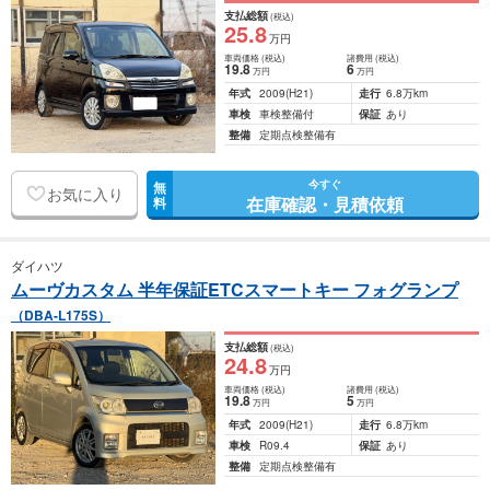
支払総額
(税込)
25
.8
万円
車両価格
(税込)
諸費用
(税込)
19
.8
6
万円
万円
年式
2009
(H21)
走行
6.8万km
車検
車検整備付
保証
あり
整備
定期点検整備有
今すぐ
無
お気に入り
在庫確認・見積依頼
料
ダイハツ
ムーヴカスタム 半年保証ETCスマートキー フォグランプ
（DBA-L175S）
支払総額
(税込)
24
.8
万円
車両価格
(税込)
諸費用
(税込)
19
.8
5
万円
万円
年式
2009
(H21)
走行
6.8万km
車検
R09.4
保証
あり
整備
定期点検整備有