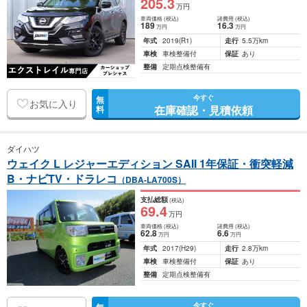
205
.3
万円
車両価格
(税込)
諸費用
(税込)
189
16
.3
万円
万円
年式
2019
(R1)
走行
5.5万km
車検
車検整備付
保証
あり
整備
定期点検整備有
今すぐ
無
お気に入り
在庫確認・見積依頼
料
ダイハツ
ウェイク L レジャーエディション SAII 1年保証・衝突軽減
B・ナビTV・ドラレコ
（DBA-LA700S）
支払総額
(税込)
69
.4
万円
車両価格
(税込)
諸費用
(税込)
62
.8
6
.6
万円
万円
年式
2017
(H29)
走行
2.8万km
車検
車検整備付
保証
あり
整備
定期点検整備有
今すぐ