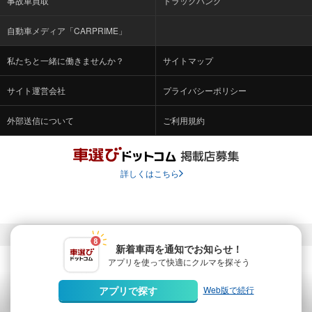
事故車買取
トラックバンク
自動車メディア「CARPRIME」
私たちと一緒に働きませんか？
サイトマップ
サイト運営会社
プライバシーポリシー
外部送信について
ご利用規約
詳しくはこちら
© Fabrica Communications Co., LTD.
新着車両を通知でお知らせ！
アプリを使って快適に
クルマを探そう
当サイトを運営する株式会社ファブリカコミュニケーションズ
は、株式会社ファブリカホールディングス（東証スタンダード上
Web版で続行
アプリで探す
場 証券コード：4193）のグループ会社です。