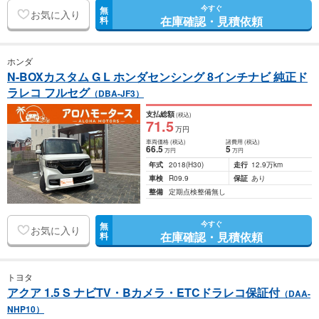
今すぐ
無
お気に入り
在庫確認・見積依頼
料
ホンダ
N-BOXカスタム G L ホンダセンシング 8インチナビ 純正ド
ラレコ フルセグ
（DBA-JF3）
支払総額
(税込)
71
.5
万円
車両価格
(税込)
諸費用
(税込)
66
.5
5
万円
万円
年式
2018
(H30)
走行
12.9万km
車検
R09.9
保証
あり
整備
定期点検整備無し
今すぐ
無
お気に入り
在庫確認・見積依頼
料
トヨタ
アクア 1.5 S ナビTV・Bカメラ・ETCドラレコ保証付
（DAA-
NHP10）