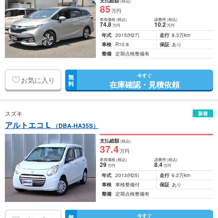
支払総額
(税込)
85
万円
車両価格
(税込)
諸費用
(税込)
74
.8
10
.2
万円
万円
年式
2015
(H27)
走行
8.3万km
車検
R10.8
保証
あり
整備
定期点検整備有
今すぐ
無
お気に入り
在庫確認・見積依頼
料
スズキ
新着
アルトエコ L
（DBA-HA35S）
支払総額
(税込)
37
.4
万円
車両価格
(税込)
諸費用
(税込)
29
8
.4
万円
万円
年式
2013
(H25)
走行
6.2万km
車検
車検整備付
保証
あり
整備
定期点検整備有
今すぐ
無