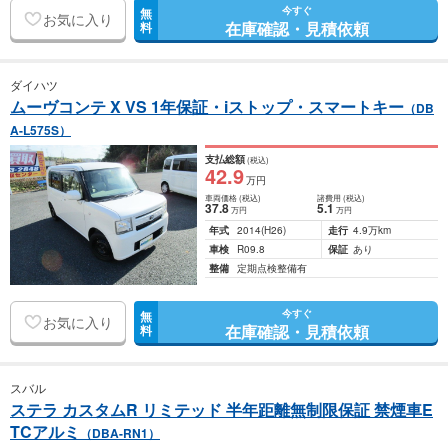
今すぐ
無
お気に入り
在庫確認・見積依頼
料
ダイハツ
ムーヴコンテ X VS 1年保証・iストップ・スマートキー
（DB
A-L575S）
支払総額
(税込)
42
.9
万円
車両価格
(税込)
諸費用
(税込)
37
.8
5
.1
万円
万円
年式
2014
(H26)
走行
4.9万km
車検
R09.8
保証
あり
整備
定期点検整備有
今すぐ
無
お気に入り
在庫確認・見積依頼
料
スバル
ステラ カスタムR リミテッド 半年距離無制限保証 禁煙車E
TCアルミ
（DBA-RN1）