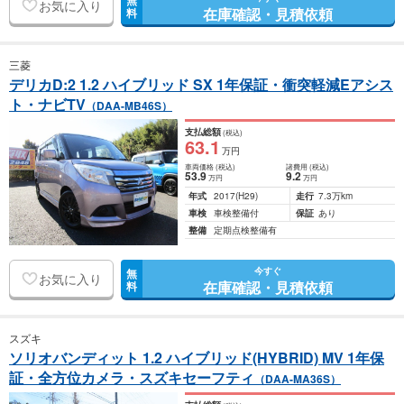
無
お気に入り
在庫確認・見積依頼
料
三菱
デリカD:2 1.2 ハイブリッド SX 1年保証・衝突軽減Eアシス
ト・ナビTV
（DAA-MB46S）
支払総額
(税込)
63
.1
万円
車両価格
(税込)
諸費用
(税込)
53
.9
9
.2
万円
万円
年式
2017
(H29)
走行
7.3万km
車検
車検整備付
保証
あり
整備
定期点検整備有
今すぐ
無
お気に入り
在庫確認・見積依頼
料
スズキ
ソリオバンディット 1.2 ハイブリッド(HYBRID) MV 1年保
証・全方位カメラ・スズキセーフティ
（DAA-MA36S）