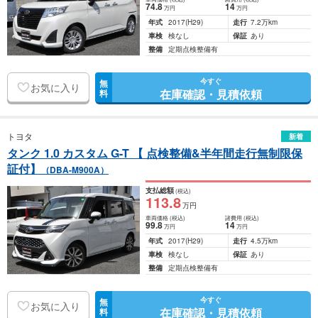
74
.8
14
万円
万円
年式
2017
(H29)
走行
7.2万km
車検
検なし
保証
あり
整備
定期点検整備有
今すぐ
無
お気に入り
在庫確認・見積依頼
料
トヨタ
新着
タンク 1.0 カスタム G-T 【 点検整備&半年間走行無制限保
証付】
（DBA-M900A）
支払総額
(税込)
113
.8
万円
車両価格
(税込)
諸費用
(税込)
99
.8
14
万円
万円
年式
2017
(H29)
走行
4.5万km
車検
検なし
保証
あり
整備
定期点検整備有
今すぐ
無
お気に入り
在庫確認・見積依頼
料