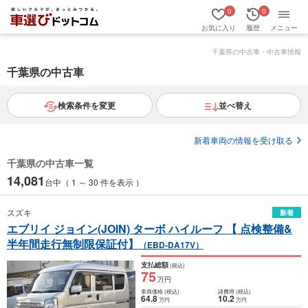
0
0
お気に入り
履歴
メニュー
千葉県
の中古車・中古車情報
千葉県の中古車
検索条件を変更
並べ替え
新着車両の情報を受け取る
千葉県の中古車一覧
14,081
台中（ 1 ～ 30 件を表示 ）
スズキ
新着
エブリイ ジョイン(JOIN) ターボ ハイルーフ 【 点検整備&
半年間走行無制限保証付】
（EBD-DA17V）
支払総額
(税込)
75
万円
車両価格
(税込)
諸費用
(税込)
64
.8
10
.2
万円
万円