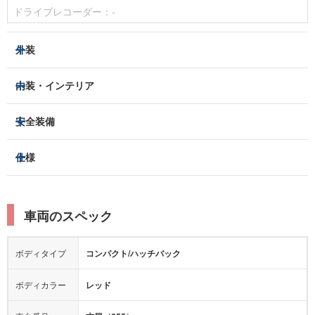
ドライブレコーダー：
-
外装
LEDヘッドライト
フロントフォグランプ
内装・インテリア
アルミホイール：
あり
3列シート
フルフラットシート
安全装備
スライドドア：
-
ベンチシート
パワーシート
トラクションコントロール
仕様
サンルーフ/ガラスルーフ
本革シート
キャプテンシート
レーンキープアシスト
横滑り防止装置
電動リアゲート
リフトアップ
寒冷地仕様
オットマン
ウォークスルー
衝突被害軽減プレーキ
衝突安全ボディー
ルーフレール
エアサスペンション
車両のスペック
シートヒーター
シートエアコン
障害物センサー
全周囲カメラ
エアロパーツ
ローダウン
カーナビ：
メモリーナビ他
ボディタイプ
コンパクト/ハッチバック
カメラ：
バック
全塗装済
テレビ：
フルセグ
エアバッグ：
運転席
助手席
サイド
カーテン
ボディカラー
レッド
映像：
-
衝撃緩和ヘッドレスト