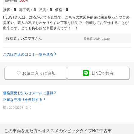
5.0
総合評価
点
5
5
5
5
接客：
雰囲気：
品質：
価格：
PLUSTさんは、対応がとても真摯で、こちらの意図を的確に汲み取ったプロの
提案や、素人の私でもわかりやすい丁寧な説明で、信頼してお任せすることが
出来ます。とても良心的な車屋さんです！！！
投稿者：
いこママ
さん
投稿日 2024/03/30
この販売店の口コミ一覧を見る
お気に入りに追加
LINEで共有
価格変更お知らせメールに登録
正確な見積りを依頼する
ID：20002254-1340
この車両を見た方へオススメのシビックタイプRの中古車