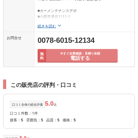
■カーメンテナンスデポ
■小郡市津古1111-1
続きを読む
お問合せ
0078-6015-12134
無
今すぐ在庫確認・見積り依頼
電話する
料
この販売店の評判・口コミ
5.0
口コミ全体の総合評価
点
口コミ件数：1件
接客：
雰囲気：
品質：
価格：
5
5
5
5