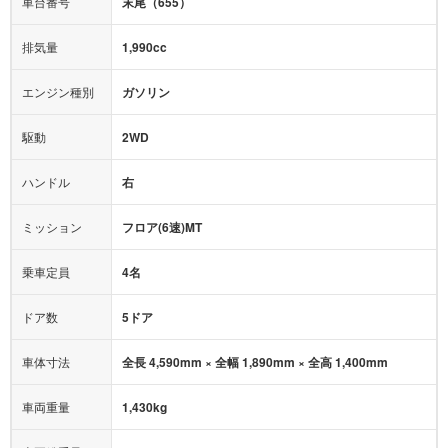
車台番号
末尾（655）
オーディオ：
-
モニター：
-
排気量
1,990cc
ミュージックプレイヤー接続可
ABS
サポカー
エンジン種別
ガソリン
後席モニター
1500W給電
アクセル踏み間違い（誤発進）防止装置
駆動
2WD
アダプティブクルーズコントロール
ハンドル
右
ヒルディセントコントロール
オートマチックハイビーム
ミッション
フロア(6速)MT
乗車定員
4名
ドア数
5ドア
車体寸法
全長 4,590mm × 全幅 1,890mm × 全高 1,400mm
車両重量
1,430kg