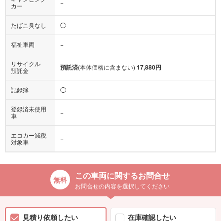
−
カー
たばこ臭なし
◯
福祉車両
−
リサイクル
預託済
(本体価格に含まない)
17,880円
預託金
記録簿
◯
登録済未使用
−
車
エコカー減税
−
対象車
この車両に関するお問合せ
お問合せの内容を選択してください
見積り依頼したい
在庫確認したい