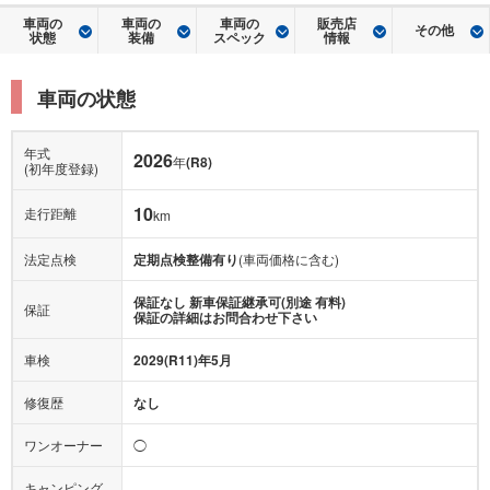
車両の
車両の
車両の
販売店
その他
状態
装備
スペック
情報
車両の状態
年式
2026
年
(R8)
(初年度登録)
10
走行距離
km
法定点検
定期点検整備有り
(車両価格に含む)
保証なし 新車保証継承可(別途 有料)
保証
保証の詳細はお問合わせ下さい
車検
2029(R11)年5月
修復歴
なし
ワンオーナー
◯
キャンピング