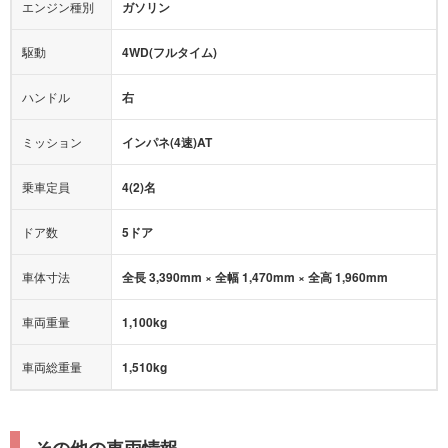
エンジン種別
ガソリン
後席モニター
1500W給電
アクセル踏み間違い（誤発進）防止装置
駆動
4WD(フルタイム)
アダプティブクルーズコントロール
ハンドル
右
ヒルディセントコントロール
オートマチックハイビーム
ミッション
インパネ(4速)AT
乗車定員
4(2)名
ドア数
5ドア
車体寸法
全長 3,390mm × 全幅 1,470mm × 全高 1,960mm
車両重量
1,100kg
車両総重量
1,510kg
その他の車両情報