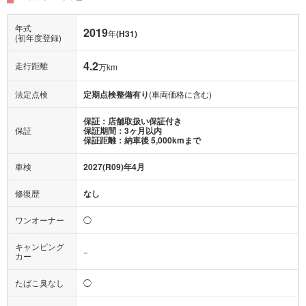
年式
2019
年
(H31)
(初年度登録)
4.2
走行距離
万km
法定点検
定期点検整備有り
(車両価格に含む)
保証：店舗取扱い保証付き
保証
保証期間：3ヶ月以内
保証距離：納車後 5,000kmまで
車検
2027(R09)年4月
修復歴
なし
ワンオーナー
◯
キャンピング
−
カー
たばこ臭なし
◯