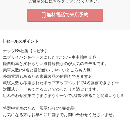
ご希望の日にちをタップしてください。
無料電話で来店予約
セールスポイント
ナッツRV社製【スピナ】
エブリイバンをベースにした4ナンバ-車中拍車☆彡
軽自動車と変わらない維持経費なのが人気のモデルです。
乗車人数は4名と普段使いしやすいところも人気!
外部電源もあるため家電製品の使用もできます♪
就寝人数も考慮されたポップアップベッドで4名就寝できます☆
対面式シートもできることでゆったりと過ごせます。
組み合わせ次第でさまざまなシーンで活躍出来ること間違いなし!!
特選中古車のため、展示1台にて完売品!!
お気になる方はお早めに店舗までお問い合わせくださいませ。