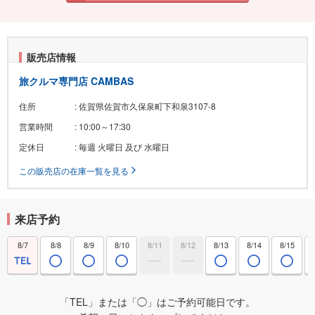
販売店情報
旅クルマ専門店 CAMBAS
住所
: 佐賀県佐賀市久保泉町下和泉3107-8
営業時間
: 10:00～17:30
定休日
: 毎週 火曜日 及び 水曜日
この販売店の在庫一覧を見る
来店予約
8/7
8/8
8/9
8/10
8/11
8/12
8/13
8/14
8/15
「TEL」または「◯」はご予約可能日です。