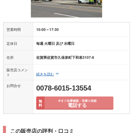
営業時間
10:00～17:30
定休日
毎週 火曜日 及び 水曜日
住所
佐賀県佐賀市久保泉町下和泉3107-8
販売店コメン
続きを読む
ト
お問合せ
0078-6015-13554
無
今すぐ在庫確認・見積り依頼
電話する
料
この販売店の評判・口コミ