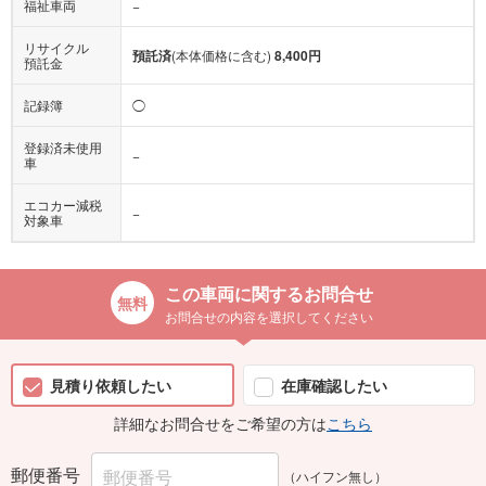
福祉車両
−
リサイクル
預託済
(本体価格に含む)
8,400円
預託金
記録簿
◯
登録済未使用
−
車
エコカー減税
−
対象車
この車両に関するお問合せ
お問合せの内容を選択してください
見積り依頼したい
在庫確認したい
詳細なお問合せをご希望の方は
こちら
郵便番号
（ハイフン無し）