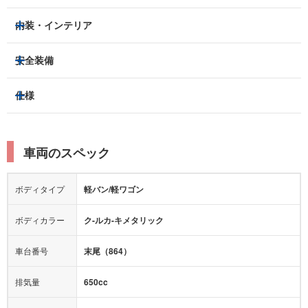
ハロゲンヘッドライト
フロントフォグランプ
内装・インテリア
アルミホイール：
14インチ
3列シート
フルフラットシート
安全装備
スライドドア：
両側（手動）
ベンチシート
パワーシート
トラクションコントロール
仕様
サンルーフ/ガラスルーフ
本革シート
キャプテンシート
レーンキープアシスト
横滑り防止装置
電動リアゲート
リフトアップ
寒冷地仕様
オットマン
ウォークスルー
衝突被害軽減プレーキ
衝突安全ボディー
ルーフレール
エアサスペンション
車両のスペック
シートヒーター
シートエアコン
障害物センサー
全周囲カメラ
エアロパーツ
ローダウン
カーナビ：
メモリーナビ他
ボディタイプ
軽バン/軽ワゴン
カメラ：
バック
全塗装済
テレビ：
フルセグ
エアバッグ：
運転席
助手席
ボディカラー
ク-ルカ-キメタリック
映像：
DVD
衝撃緩和ヘッドレスト
車台番号
末尾（864）
オーディオ：
CD
モニター：
-
排気量
650cc
ミュージックプレイヤー接続可
ABS
サポカー