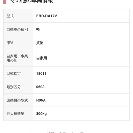
型式
EBD-DA17V
自動車の種別
軽
用途
貨物
自家用・事業
自家用
用の別
型式指定
18011
類別区分
0608
原動機の型式
R06A
最大積載量
300kg