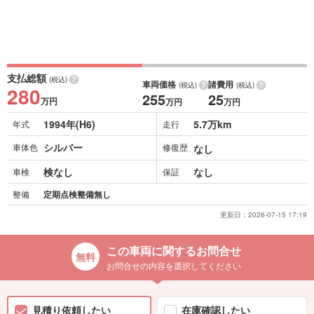
支払総額
(税込)
車両価格
諸費用
(税込)
(税込)
280
255
25
万円
万円
万円
1994年(H6)
5.7万km
年式
走行
シルバー
車体色
修復歴
なし
検なし
なし
車検
保証
整備
定期点検整備無し
更新日：
2026-07-15 17:19
この車両に関するお問合せ
お問合せの内容を選択してください
見積り依頼したい
在庫確認したい