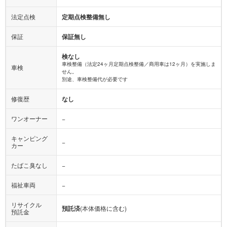
法定点検
定期点検整備無し
保証
保証無し
検なし
車検整備（法定24ヶ月定期点検整備／商用車は12ヶ月）を実施しま
車検
せん。
別途、車検整備代が必要です
修復歴
なし
ワンオーナー
−
キャンピング
−
カー
たばこ臭なし
−
福祉車両
−
リサイクル
預託済
(本体価格に含む)
預託金
記録簿
−