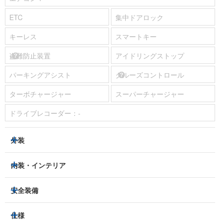
ETC
集中ドアロック
キーレス
スマートキー
盗難防止装置
アイドリングストップ
パーキングアシスト
クルーズコントロール
ターボチャージャー
スーパーチャージャー
ドライブレコーダー：
-
外装
ヘッドライト
フロントフォグランプ
内装・インテリア
アルミホイール：
-
3列シート
フルフラットシート
安全装備
スライドドア：
-
ベンチシート
パワーシート
トラクションコントロール
仕様
サンルーフ/ガラスルーフ
本革シート
キャプテンシート