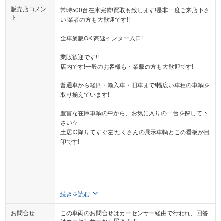
販売店コメン
常時500台在庫完備!買取も致します!是非一度ご来店下さ
ト
い!業者の方も大歓迎です!!
全車業販OK!高速インター入口!
業販歓迎です!!
店内です!一般のお客様も・業販の方も大歓迎です!
普通車から軽四・輸入車・旧車まで!幅広い車種の車輌を
取り揃えています!
豊富な在庫車輌の中から、お気に入りの一台を探して下
さい☆
土居IC降りてすぐ左!たくさんの展示車輌とこの看板が目
印です!
続きを読む
お問合せ
この車両のお問合せはカーセンサー経由で行われ、回答
はカーセンサーから届きます。