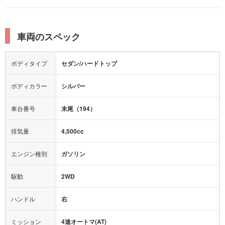
レーンキープアシスト
横滑り防止装置
電動リアゲート
リフトアップ
寒冷地仕様
オットマン
ウォークスルー
衝突被害軽減プレーキ
衝突安全ボディー
ルーフレール
エアサスペンション
車両のスペック
シートヒーター
シートエアコン
障害物センサー
全周囲カメラ
エアロパーツ
ローダウン
カーナビ：
-
ボディタイプ
セダン/ハードトップ
カメラ：
-
全塗装済
テレビ：
-
エアバッグ：
-
ボディカラー
シルバー
映像：
-
衝撃緩和ヘッドレスト
車台番号
末尾（194）
オーディオ：
-
モニター：
-
排気量
4,500cc
ミュージックプレイヤー接続可
ABS
サポカー
エンジン種別
ガソリン
後席モニター
1500W給電
アクセル踏み間違い（誤発進）防止装置
駆動
2WD
アダプティブクルーズコントロール
ハンドル
右
ヒルディセントコントロール
オートマチックハイビーム
ミッション
4速オートマ(AT)