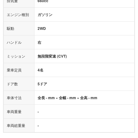
排気量
660cc
ミュージックプレイヤー接続可
ABS
サポカー
エンジン種別
ガソリン
後席モニター
1500W給電
アクセル踏み間違い（誤発進）防止装置
駆動
2WD
アダプティブクルーズコントロール
ハンドル
右
ヒルディセントコントロール
オートマチックハイビーム
ミッション
無段階変速 (CVT)
乗車定員
4名
ドア数
5ドア
車体寸法
全長 - mm × 全幅 - mm × 全高 - mm
車両重量
-
車両総重量
-