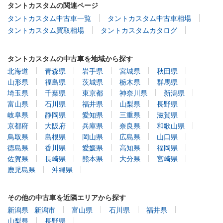
タントカスタムの関連ページ
タントカスタム中古車一覧
タントカスタム中古車相場
タントカスタム買取相場
タントカスタムカタログ
タントカスタムの中古車を地域から探す
北海道
青森県
岩手県
宮城県
秋田県
山形県
福島県
茨城県
栃木県
群馬県
埼玉県
千葉県
東京都
神奈川県
新潟県
富山県
石川県
福井県
山梨県
長野県
岐阜県
静岡県
愛知県
三重県
滋賀県
京都府
大阪府
兵庫県
奈良県
和歌山県
鳥取県
島根県
岡山県
広島県
山口県
徳島県
香川県
愛媛県
高知県
福岡県
佐賀県
長崎県
熊本県
大分県
宮崎県
鹿児島県
沖縄県
その他の中古車を近隣エリアから探す
新潟県
新潟市
富山県
石川県
福井県
山梨県
長野県