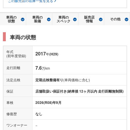
この販売店の在庫一覧を見る
車両の
車両の
車両の
販売店
その他
状態
装備
スペック
情報
車両の状態
年式
2017
年
(H29)
(初年度登録)
7.6
走行距離
万km
法定点検
定期点検整備有り
(車両価格に含む)
保証
店舗取扱い保証付き(納車後 12ヶ月以内 走行距離無制限)
車検
2026(R08)年9月
修復歴
なし
ワンオーナー
−