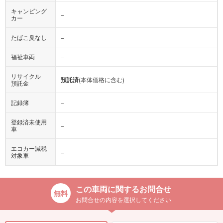
キャンピング
−
カー
たばこ臭なし
−
福祉車両
−
リサイクル
預託済
(本体価格に含む)
預託金
記録簿
−
登録済未使用
−
車
エコカー減税
−
対象車
この車両に関するお問合せ
お問合せの内容を選択してください