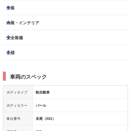
外装
ヘッドライト
フロントフォグランプ
内装・インテリア
アルミホイール：
あり
3列シート
フルフラットシート
安全装備
スライドドア：
両側（片側電動）
ベンチシート
パワーシート
トラクションコントロール
仕様
サンルーフ/ガラスルーフ
本革シート
キャプテンシート
レーンキープアシスト
横滑り防止装置
電動リアゲート
リフトアップ
寒冷地仕様
オットマン
ウォークスルー
衝突被害軽減プレーキ
衝突安全ボディー
ルーフレール
エアサスペンション
車両のスペック
シートヒーター
シートエアコン
障害物センサー
全周囲カメラ
エアロパーツ
ローダウン
カーナビ：
メモリーナビ他
ボディタイプ
軽自動車
カメラ：
バック
全塗装済
テレビ：
フルセグ
エアバッグ：
4エアバッグ
ボディカラー
パール
映像：
DVD
衝撃緩和ヘッドレスト
車台番号
末尾（502）
オーディオ：
CD
モニター：
-