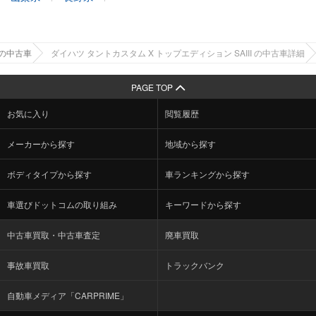
の中古車
ダイハツ タントカスタム X トップエディション SAIII の中古車詳細
PAGE TOP
お気に入り
閲覧履歴
メーカーから探す
地域から探す
ボディタイプから探す
車ランキングから探す
車選びドットコムの取り組み
キーワードから探す
中古車買取・中古車査定
廃車買取
事故車買取
トラックバンク
自動車メディア「CARPRIME」