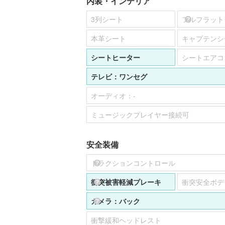
内装・インテリア
3列シート
フルフラット
本革シート
キャプテンシ
シートヒーター
シートエアコ
テレビ：
ワンセグ
オーディオ：
-
ミュージックプレイヤー接続可
安全装備
トラクションコントロール
衝突被害軽減プレーキ
衝突安全ボデ
カメラ：
バック
衝撃緩和ヘッドレスト