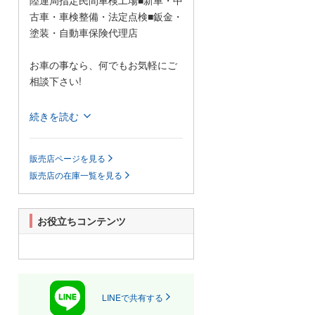
陸運局指定民間車検工場■新車・中
古車・車検整備・法定点検■鈑金・
塗装・自動車保険代理店
お車の事なら、何でもお気軽にご
相談下さい!
当店は、運輸局指定民間車検工場
続きを読む
を完備。新車・中古車販売から車
検整備・法定点検、板金・塗装、
販売店ページを見る
自動車保険代理店などお車の事な
販売店の在庫一覧を見る
らおまかせ下さい!!
アクセスとして北陸自動車道から
お役立ちコンテンツ
お越しの際は、南条SAがスマート
インターチェンジになっており、
上りから出れますし、下りから入
る事が出来ますので、ETC装備の
方は是非ご利用下さい。
LINEで共有する
お車に関することなら何でもお任