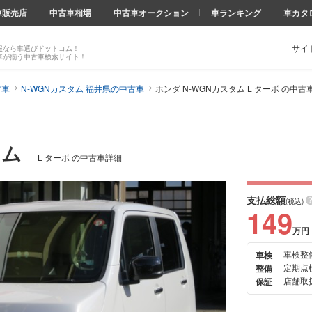
車販売店
中古車相場
中古車オークション
車ランキング
車カタ
サイ
報なら車選びドットコム！
車が揃う中古車検索サイト！
古車
N-WGNカスタム 福井県の中古車
ホンダ N-WGNカスタム L ターボ の中古
タム
L ターボ の中古車詳細
支払総額
(税込)
149
万円
車検整
車検
次の
定期点
整備
画像
店舗取扱
保証