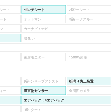
シート
ベンチシート
パワーシート
ート
オットマン
ウォークスルー
ン
カーナビ：
ナビ
映像：
-
後席モニター
1500W給電
レーンキープアシスト
横滑り防止装置
ィー
障害物センサー
全周囲カメラ
エアバッグ：
4エアバッグ
モニター：
-