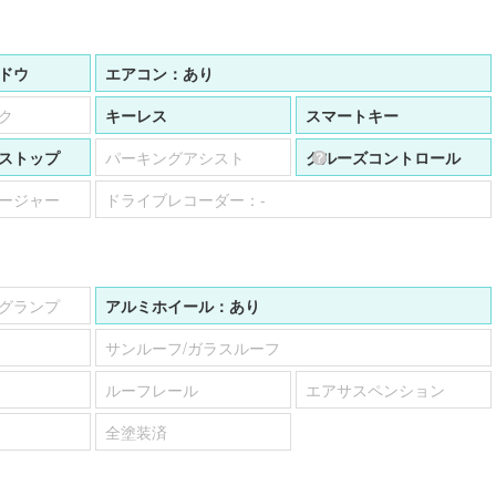
ドウ
エアコン：
あり
ク
キーレス
スマートキー
ストップ
パーキングアシスト
クルーズコントロール
ージャー
ドライブレコーダー：
-
グランプ
アルミホイール：
あり
サンルーフ/ガラスルーフ
ルーフレール
エアサスペンション
全塗装済