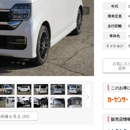
年式
乗車定員
走行距離
車体色
ミッション
お気に入
追加
このお車
画像を見る (20)
販売店情