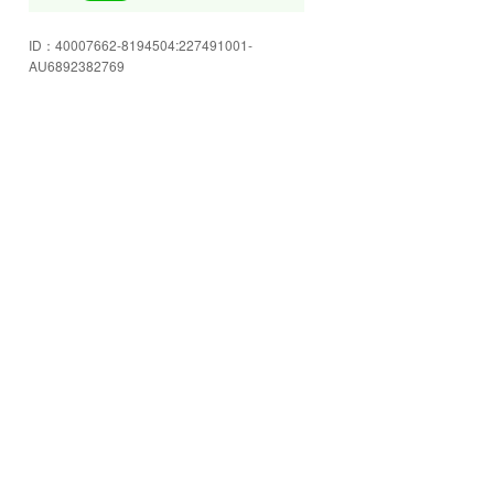
せ下さい!豊富な知識と経験であな
たのカーライフをサポートいたし
ID：
40007662-8194504:227491001-
ます!
AU6892382769
軽・コンパクト・4WD・軽トラ・
商用車など、ズラリ展示中!安心納
得の新車/中古車選びをお手伝い致
します!
お客様からの「ありがとう!」の為
に毎日頑張っています!疑問・質
問、何でもご相談下さい!
広々と明るい商談スペースでコー
ヒーでも飲みながら、ゆっくりと
ご検討下さい。
アットホームな商談スペースです
♪ご要望などはお気軽にご相談下
さい。精一杯対応させて頂きます