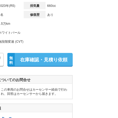
2023年(R5)
排気量
660cc
4名
修復歴
あり
0.5万km
ホワイトパール
無段階変速 (CVT)
り
無
在庫確認・見積り依頼
料
についてのお問合せ
この車両のお問合せはカーセンサー経由で行わ
れ、回答はカーセンサーから届きます。
報