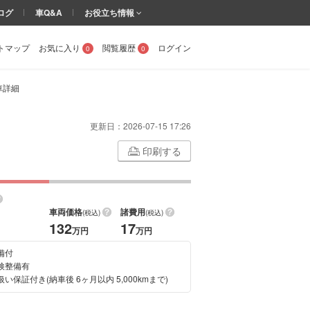
ログ
車Q&A
お役立ち情報
トマップ
お気に入り
閲覧履歴
ログイン
0
0
車詳細
更新日：
2026-07-15 17:26
印刷する
車両価格
諸費用
(税込)
(税込)
132
17
万円
万円
備付
検整備有
い保証付き(納車後 6ヶ月以内 5,000kmまで)