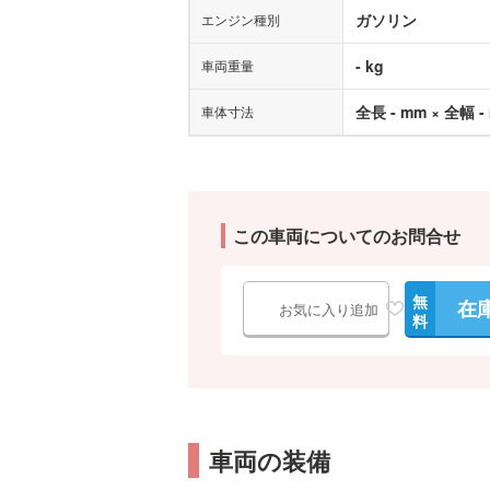
ガソリン
エンジン種別
- kg
車両重量
全長 - mm × 全幅 -
車体寸法
この車両についてのお問合せ
無
在
お気に入り追加
料
車両の装備