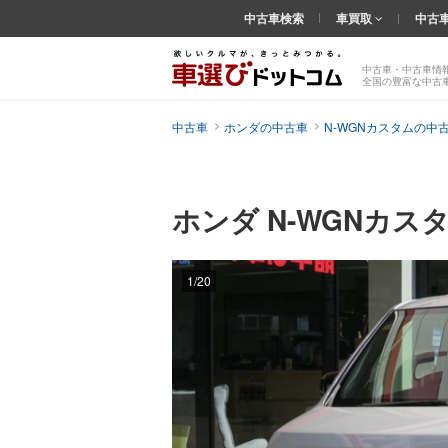
中古車検索
車買取
中古
中古車・中古車情
全国の豊富な中古
中古車
ホンダの中古車
N-WGNカスタムの中
ホンダ N-WGNカス
1/20
前の
画像