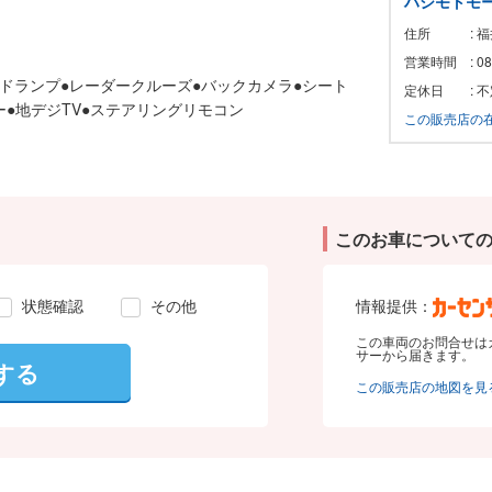
ハシモトモ
住所
: 
営業時間
: 
ッドランプ●レーダークルーズ●バックカメラ●シート
定休日
: 
●地デジTV●ステアリングリモコン
この販売店の
このお車について
状態確認
その他
情報提供：
この車両のお問合せは
サーから届きます。
する
この販売店の地図を見