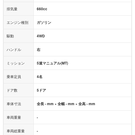
オーディオ：
-
モニター：
-
排気量
660cc
ミュージックプレイヤー接続可
ABS
サポカー
エンジン種別
ガソリン
後席モニター
1500W給電
アクセル踏み間違い（誤発進）防止装置
駆動
4WD
アダプティブクルーズコントロール
ハンドル
右
ヒルディセントコントロール
オートマチックハイビーム
ミッション
5速マニュアル(MT)
乗車定員
4名
ドア数
5ドア
車体寸法
全長 - mm × 全幅 - mm × 全高 - mm
車両重量
-
車両総重量
-