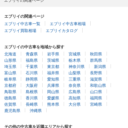
エブリイの関連ページ
エブリイの関連ページ
エブリイ中古車一覧
エブリイ中古車相場
エブリイ買取相場
エブリイカタログ
エブリイの中古車を地域から探す
北海道
青森県
岩手県
宮城県
秋田県
山形県
福島県
茨城県
栃木県
群馬県
埼玉県
千葉県
東京都
神奈川県
新潟県
富山県
石川県
福井県
山梨県
長野県
岐阜県
静岡県
愛知県
三重県
滋賀県
京都府
大阪府
兵庫県
奈良県
和歌山県
鳥取県
島根県
岡山県
広島県
山口県
徳島県
香川県
愛媛県
高知県
福岡県
佐賀県
長崎県
熊本県
大分県
宮崎県
鹿児島県
沖縄県
その他の中古車を近隣エリアから探す