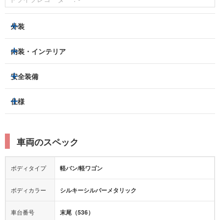
外装
ヘッドライト
フロントフォグランプ
内装・インテリア
アルミホイール：
-
3列シート
フルフラットシート
安全装備
スライドドア：
両側（手動）
ベンチシート
パワーシート
トラクションコントロール
仕様
サンルーフ/ガラスルーフ
本革シート
キャプテンシート
レーンキープアシスト
横滑り防止装置
電動リアゲート
リフトアップ
寒冷地仕様
オットマン
ウォークスルー
衝突被害軽減プレーキ
衝突安全ボディー
ルーフレール
エアサスペンション
車両のスペック
シートヒーター
シートエアコン
障害物センサー
全周囲カメラ
エアロパーツ
ローダウン
カーナビ：
-
ボディタイプ
軽バン/軽ワゴン
カメラ：
-
全塗装済
テレビ：
-
エアバッグ：
ダブルエアバッグ
ボディカラー
シルキーシルバーメタリック
映像：
-
衝撃緩和ヘッドレスト
車台番号
末尾（536）