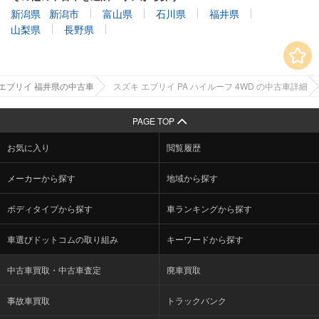
新潟県
新潟市
富山県
石川県
福井県
山梨県
長野県
エブリイ 福井県の中古車
スズキ エブリイ PA ハイルーフ 4WD の中古車詳細
PAGE TOP
お気に入り
閲覧履歴
メーカーから探す
地域から探す
ボディタイプから探す
車ランキングから探す
車選びドットコムの取り組み
キーワードから探す
中古車買取・中古車査定
廃車買取
事故車買取
トラックバンク