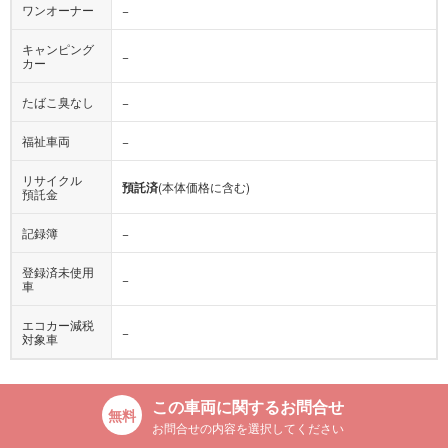
ワンオーナー
−
キャンピング
−
カー
たばこ臭なし
−
福祉車両
−
リサイクル
預託済
(本体価格に含む)
預託金
記録簿
−
登録済未使用
−
車
エコカー減税
−
対象車
この車両に関するお問合せ
お問合せの内容を選択してください