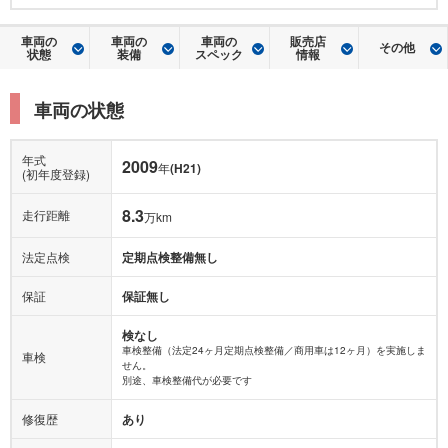
車両の
車両の
車両の
販売店
その他
状態
装備
スペック
情報
車両の状態
年式
2009
年
(H21)
(初年度登録)
8.3
走行距離
万km
法定点検
定期点検整備無し
保証
保証無し
検なし
車検整備（法定24ヶ月定期点検整備／商用車は12ヶ月）を実施しま
車検
せん。
別途、車検整備代が必要です
修復歴
あり