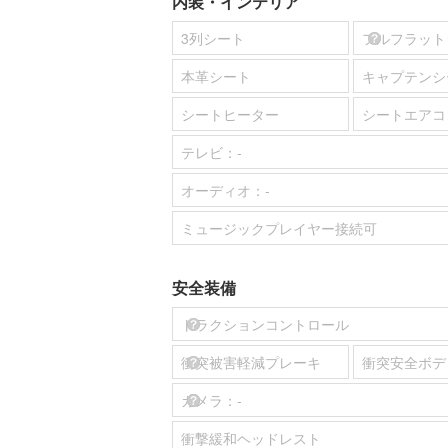
内装・インテリア
3列シート
フルフラット
本革シート
キャプテンシ
シートヒーター
シートエアコ
テレビ：
-
オーディオ：
-
ミュージックプレイヤー接続可
安全装備
トラクションコントロール
衝突被害軽減プレーキ
衝突安全ボデ
カメラ：
-
衝撃緩和ヘッドレスト