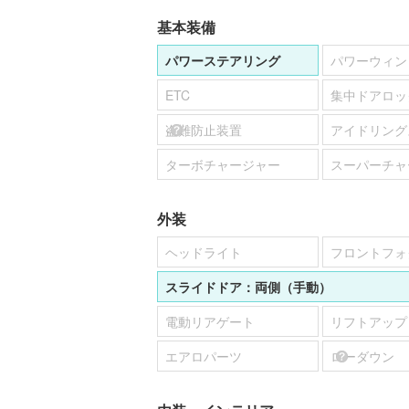
基本装備
パワーステアリング
パワーウィン
ETC
集中ドアロッ
盗難防止装置
アイドリング
ターボチャージャー
スーパーチャ
外装
ヘッドライト
フロントフォ
スライドドア：
両側（手動）
電動リアゲート
リフトアップ
エアロパーツ
ローダウン