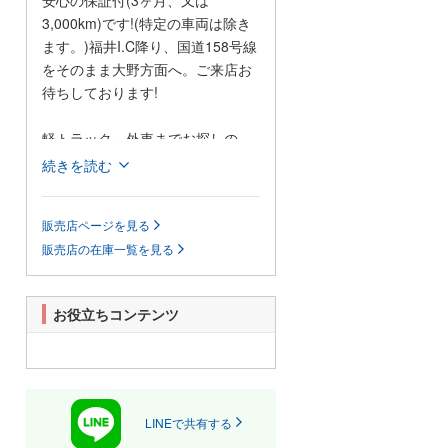
安心の保証付(3ヶ月、又は
3,000km)です!(特定の車両は除き
ます。)福井I.C降り、国道158号線
をそのまま大野方面へ。ご来店お
待ちしております!
軽トラック～外車までお探しの
車、すぐ探します。 高価現金買
続きを読む
取。
販売店ページを見る
車大好き人間です。特に旧車、変
販売店の在庫一覧を見る
わった車が大好きです。お気軽に
お立ち寄りください。軽トラック
～外車までお探しのお車を全国よ
お役立ちコンテンツ
りお探しいたします。新車、中古
販売、カー用品、車検、板金塗
装、保険なんでもご相談くださ
い。高価現金買取、どんな車でも
高く買い取りをモットーにがんば
LINEで共有する
ります。ハコスカ大好きおじさん