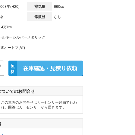
2008年(H20)
排気量
660cc
4名
修復歴
なし
7.4万km
シルキーシルバーメタリック
3速オートマ(AT)
り
無
在庫確認・見積り依頼
料
についてのお問合せ
この車両のお問合せはカーセンサー経由で行わ
れ、回答はカーセンサーから届きます。
報