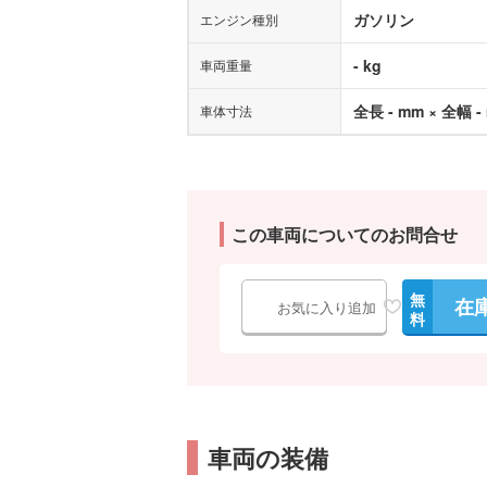
ガソリン
エンジン種別
- kg
車両重量
全長 - mm × 全幅 -
車体寸法
この車両についてのお問合せ
無
在
お気に入り追加
料
車両の装備