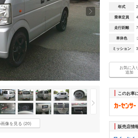
年式
乗車定員
走行距離
車体色
ミッション
お気に入
追加
このお車
画像を見る (20)
販売店情