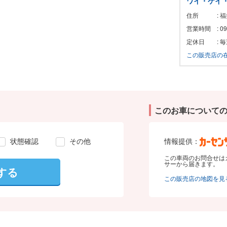
ワイ・ケイ
住所
: 
営業時間
: 
定休日
:
この販売店の
このお車について
状態確認
その他
情報提供：
この車両のお問合せは
サーから届きます。
する
この販売店の地図を見