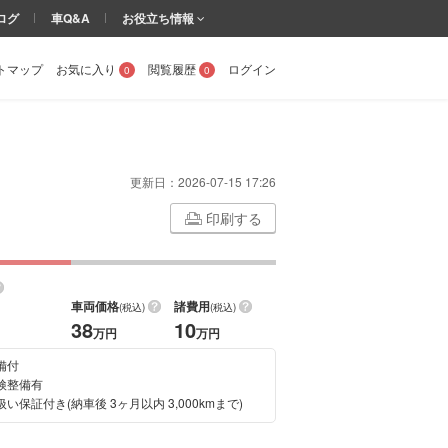
ログ
車Q&A
お役立ち情報
トマップ
お気に入り
閲覧履歴
ログイン
0
0
更新日：
2026-07-15 17:26
印刷する
車両価格
諸費用
(税込)
(税込)
38
10
万円
万円
備付
検整備有
い保証付き(納車後 3ヶ月以内 3,000kmまで)