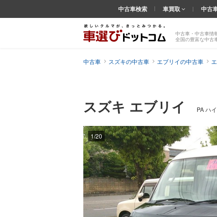
中古車検索
車買取
中古
中古車・中古車情
全国の豊富な中古
中古車
スズキの中古車
エブリイの中古車
エ
スズキ エブリイ
PA ハ
1/20
前の
画像