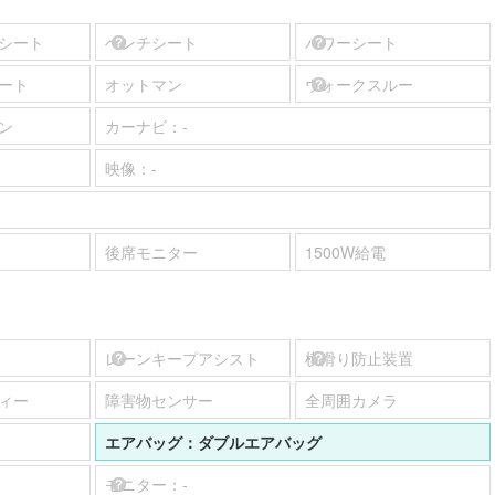
シート
ベンチシート
パワーシート
ート
オットマン
ウォークスルー
ン
カーナビ：
-
映像：
-
後席モニター
1500W給電
レーンキープアシスト
横滑り防止装置
ィー
障害物センサー
全周囲カメラ
エアバッグ：
ダブルエアバッグ
モニター：
-