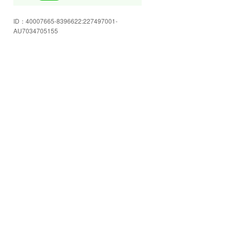
(社長)の自慢のハコスカを一度見
にきませんか。
ID：
40007665-8396622:227497001-
ハコスカ溺愛中
AU7034705155
昭和の車はシンプル設計
いい子いい子でいつもピカピカ
当店マスコット サブローくん
メンテナンス中
タイヤ交換もOK