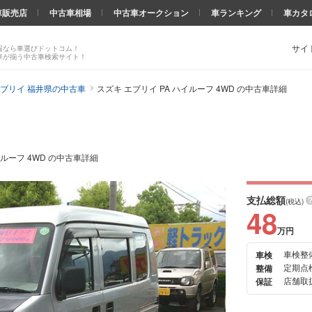
車販売店
中古車相場
中古車オークション
車ランキング
車カタ
サイ
報なら車選びドットコム！
車が揃う中古車検索サイト！
ブリイ 福井県の中古車
スズキ エブリイ PA ハイルーフ 4WD の中古車詳細
イルーフ 4WD の中古車詳細
支払総額
(税込)
48
万円
車検整
車検
次の
定期点
整備
画像
店舗取扱
保証