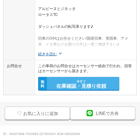
アルピーヌとジネッタ
ロータスTC
ダッシュパネルの転写承ります♪
旧車のO/Hはお任せください!国産旧車、英国車、アメ
車、イタ車などお困りの方は一度ご相談下さい♪
続きを読む
お問合せ
この車両のお問合せはカーセンサー経由で行われ、回答
はカーセンサーから届きます。
無
今すぐ
在庫確認・見積り依頼
料
お気に入りに追加
LINEで共有
ID：40007668-7043985:227903001-AU6198333694