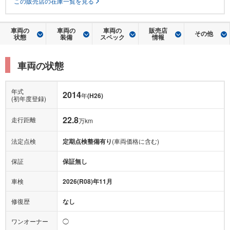
この販売店の在庫一覧を見る
車両の
車両の
車両の
販売店
その他
状態
装備
スペック
情報
車両の状態
年式
2014
年
(H26)
(初年度登録)
22.8
走行距離
万km
法定点検
定期点検整備有り
(車両価格に含む)
保証
保証無し
車検
2026(R08)年11月
修復歴
なし
ワンオーナー
◯