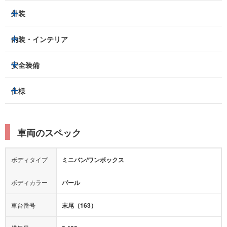
外装
HIDヘッドライト
フロントフォグランプ
内装・インテリア
アルミホイール：
あり
3列シート
フルフラットシート
安全装備
スライドドア：
両側（電動）
ベンチシート
パワーシート
トラクションコントロール
仕様
サンルーフ/ガラスルーフ
本革シート
キャプテンシート
レーンキープアシスト
横滑り防止装置
電動リアゲート
リフトアップ
寒冷地仕様
オットマン
ウォークスルー
衝突被害軽減プレーキ
衝突安全ボディー
ルーフレール
エアサスペンション
車両のスペック
シートヒーター
シートエアコン
障害物センサー
全周囲カメラ
エアロパーツ
ローダウン
カーナビ：
メモリーナビ他
ボディタイプ
ミニバン/ワンボックス
カメラ：
バック
全塗装済
テレビ：
フルセグ
エアバッグ：
4エアバッグ
ボディカラー
パール
映像：
DVD
衝撃緩和ヘッドレスト
車台番号
末尾（163）
オーディオ：
CD
モニター：
-