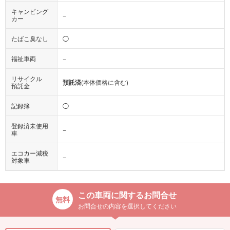
キャンピング
−
カー
たばこ臭なし
◯
福祉車両
−
リサイクル
預託済
(本体価格に含む)
預託金
記録簿
◯
登録済未使用
−
車
エコカー減税
−
対象車
この車両に関するお問合せ
お問合せの内容を選択してください