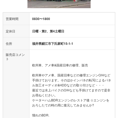
営業時間
0830〜1800
定休日
日曜・第2、第4土曜日
住所
福井県鯖江市下氏家町15-1-1
販売店コメン
ト
欧州車、アメ車&国産旧車の修理、販売
欧州車やアメ車、国産旧車などの修理エンジンO/Hなど
手掛けております。そのほかインパネの転写によるパネ
ル加工オーディオ&HDDなどの取り付けなど・・・
最近では水上バイクのO/Hなども手掛けてますので是非
お尋ねください。
ケーターハムBDRエンジンのレストア後 ☆エンジンを
おろしたての時の用に復元してみませんか?
憧れのBDR.