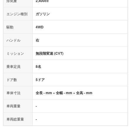
排気量
2,400cc
ミュージックプレイヤー接続可
ABS
サポカー
エンジン種別
ガソリン
後席モニター
1500W給電
アクセル踏み間違い（誤発進）防止装置
駆動
4WD
アダプティブクルーズコントロール
ハンドル
右
ヒルディセントコントロール
オートマチックハイビーム
ミッション
無段階変速 (CVT)
乗車定員
8名
ドア数
5ドア
車体寸法
全長 - mm × 全幅 - mm × 全高 - mm
車両重量
-
車両総重量
-