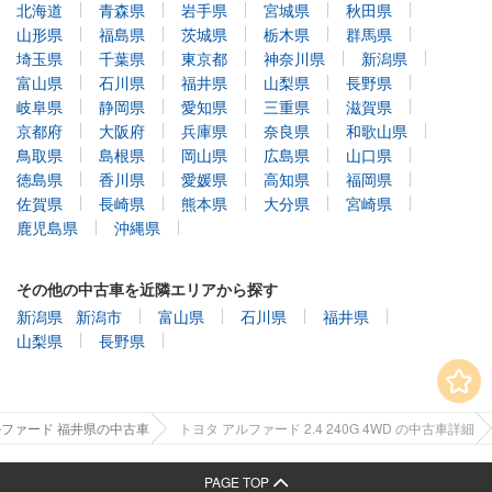
北海道
青森県
岩手県
宮城県
秋田県
山形県
福島県
茨城県
栃木県
群馬県
埼玉県
千葉県
東京都
神奈川県
新潟県
富山県
石川県
福井県
山梨県
長野県
岐阜県
静岡県
愛知県
三重県
滋賀県
京都府
大阪府
兵庫県
奈良県
和歌山県
鳥取県
島根県
岡山県
広島県
山口県
徳島県
香川県
愛媛県
高知県
福岡県
佐賀県
長崎県
熊本県
大分県
宮崎県
鹿児島県
沖縄県
その他の中古車を近隣エリアから探す
新潟県
新潟市
富山県
石川県
福井県
山梨県
長野県
ファード 福井県の中古車
トヨタ アルファード 2.4 240G 4WD の中古車詳細
PAGE TOP