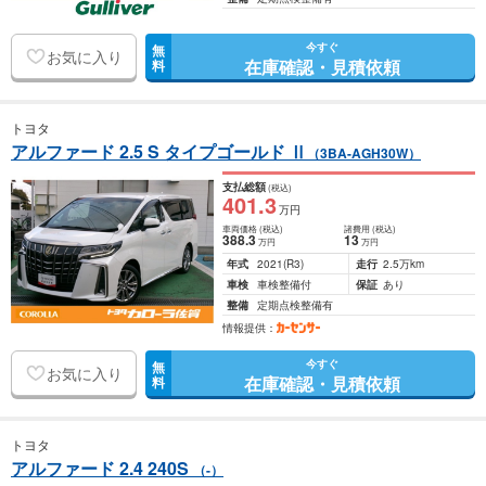
今すぐ
無
お気に入り
在庫確認・見積依頼
料
トヨタ
アルファード 2.5 S タイプゴールド Ⅱ
（3BA-AGH30W）
支払総額
(税込)
401
.3
万円
車両価格
(税込)
諸費用
(税込)
388
.3
13
万円
万円
年式
2021
(R3)
走行
2.5万km
車検
車検整備付
保証
あり
整備
定期点検整備有
情報提供：
今すぐ
無
お気に入り
在庫確認・見積依頼
料
トヨタ
アルファード 2.4 240S
（-）