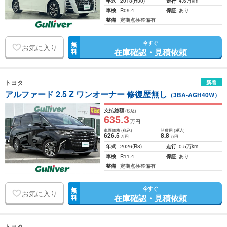
年式
2018
(H30)
走行
4.6万km
車検
R09.4
保証
あり
整備
定期点検整備有
今すぐ
無
お気に入り
在庫確認・見積依頼
料
トヨタ
新着
アルファード 2.5 Z ワンオーナー 修復歴無し
（3BA-AGH40W）
支払総額
(税込)
635
.3
万円
車両価格
(税込)
諸費用
(税込)
626
.5
8
.8
万円
万円
年式
2026
(R8)
走行
0.5万km
車検
R11.4
保証
あり
整備
定期点検整備有
今すぐ
無
お気に入り
在庫確認・見積依頼
料
トヨタ