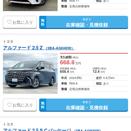
車検
R08.11
保証
あり
整備
定期点検整備有
今すぐ
無
お気に入り
在庫確認・見積依頼
料
トヨタ
アルファード 2.5 Z
（3BA-AGH40W）
支払総額
(税込)
668
.8
万円
車両価格
(税込)
諸費用
(税込)
656
.4
12
.4
万円
万円
年式
2024
(R6)
走行
0.6万km
車検
R09.8
保証
あり
整備
定期点検整備有
今すぐ
無
お気に入り
在庫確認・見積依頼
料
トヨタ
アルファード 2.5 S Cパッケージ
（3BA-AGH30W）