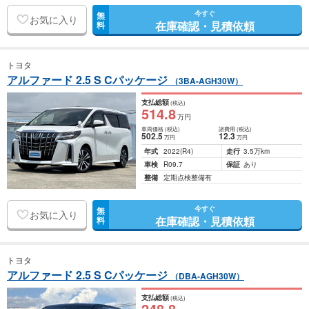
今すぐ
無
お気に入り
在庫確認・見積依頼
料
トヨタ
アルファード 2.5 S Cパッケージ
（3BA-AGH30W）
支払総額
(税込)
514
.8
万円
車両価格
(税込)
諸費用
(税込)
502
.5
12
.3
万円
万円
年式
2022
(R4)
走行
3.5万km
車検
R09.7
保証
あり
整備
定期点検整備有
今すぐ
無
お気に入り
在庫確認・見積依頼
料
トヨタ
アルファード 2.5 S Cパッケージ
（DBA-AGH30W）
支払総額
(税込)
248
.8