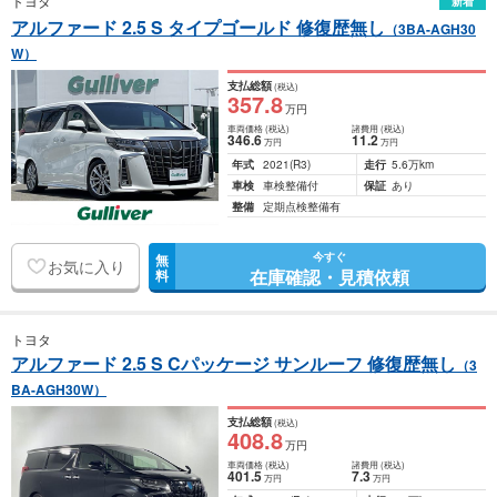
トヨタ
新着
アルファード 2.5 S タイプゴールド 修復歴無し
（3BA-AGH30
W）
支払総額
(税込)
357
.8
万円
車両価格
(税込)
諸費用
(税込)
346
.6
11
.2
万円
万円
年式
2021
(R3)
走行
5.6万km
車検
車検整備付
保証
あり
整備
定期点検整備有
今すぐ
無
お気に入り
在庫確認・見積依頼
料
トヨタ
アルファード 2.5 S Cパッケージ サンルーフ 修復歴無し
（3
BA-AGH30W）
支払総額
(税込)
408
.8
万円
車両価格
(税込)
諸費用
(税込)
401
.5
7
.3
万円
万円