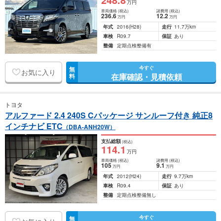
万円
車両価格
(税込)
諸費用
(税込)
236
.6
12
.2
万円
万円
年式
2016
(H28)
走行
11.7万km
車検
R09.7
保証
あり
整備
定期点検整備有
今すぐ
無
お気に入り
在庫確認・見積依頼
料
トヨタ
アルファード 2.4 240S Cパッケージ サンルーフ付き 純正8
インチナビ ETC
（DBA-ANH20W）
支払総額
(税込)
114
.1
万円
車両価格
(税込)
諸費用
(税込)
105
9
.1
万円
万円
年式
2012
(H24)
走行
9.7万km
車検
R09.4
保証
あり
整備
定期点検整備無し
今すぐ
無