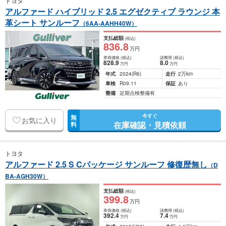
トヨタ
アルファード ハイブリッド 2.5 エグゼクティブ ラウンジ 本
革シート サンルーフ
（6AA-AAHH40W）
支払総額
(税込)
836
.8
万円
車両価格
(税込)
諸費用
(税込)
828
.9
8
.0
万円
万円
年式
2024
(R6)
走行
2万km
車検
R09.11
保証
あり
整備
定期点検整備有
今すぐ
無
お気に入り
在庫確認・見積依頼
料
トヨタ
アルファード 2.5 S Cパッケージ サンルーフ 修復歴無し
（D
BA-AGH30W）
支払総額
(税込)
399
.8
万円
車両価格
(税込)
諸費用
(税込)
392
.4
7
.4
万円
万円