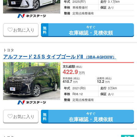
年式
2025
(R7)
走行
3.1万km
車検
車検整備付
保証
あり
整備
定期点検整備有
今すぐ
無
お気に入り
在庫確認・見積依頼
料
トヨタ
アルファード 2.5 S タイプゴールドII
（3BA-AGH30W）
支払総額
(税込)
422
.9
万円
車両価格
(税込)
諸費用
(税込)
410
.7
12
.2
万円
万円
年式
2021
(R3)
走行
3万km
車検
R08.12
保証
あり
整備
定期点検整備有
今すぐ
無
お気に入り
在庫確認・見積依頼
料