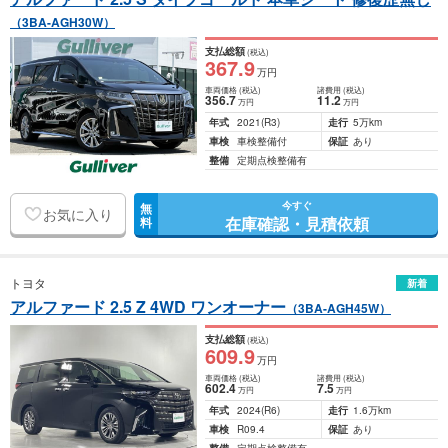
（3BA-AGH30W）
支払総額
(税込)
367
.9
万円
車両価格
(税込)
諸費用
(税込)
356
.7
11
.2
万円
万円
年式
2021
(R3)
走行
5万km
車検
車検整備付
保証
あり
整備
定期点検整備有
今すぐ
無
お気に入り
在庫確認・見積依頼
料
トヨタ
新着
アルファード 2.5 Z 4WD ワンオーナー
（3BA-AGH45W）
支払総額
(税込)
609
.9
万円
車両価格
(税込)
諸費用
(税込)
602
.4
7
.5
万円
万円
年式
2024
(R6)
走行
1.6万km
車検
R09.4
保証
あり