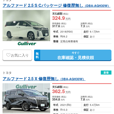
アルファード 2.5 S Cパッケージ 修復歴無し
（DBA-AGH30W）
支払総額
(税込)
324
.9
万円
車両価格
(税込)
諸費用
(税込)
317
.6
7
.3
万円
万円
年式
2018
(H30)
走行
9.1万km
車検
R09.2
保証
あり
整備
定期点検整備有
今すぐ
無
お気に入り
在庫確認・見積依頼
料
トヨタ
新着
アルファード 2.5 X 修復歴無し
（3BA-AGH30W）
支払総額
(税込)
362
.5
万円
車両価格
(税込)
諸費用
(税込)
354
.8
7
.8
万円
万円
年式
2021
(R3)
走行
5.4万km
車検
R10.3
保証
あり