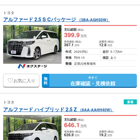
トヨタ
アルファード 2.5 S Cパッケージ
（3BA-AGH30W）
支払総額
(税込)
399
.9
万円
車両価格
(税込)
諸費用
(税込)
387
.1
12
.8
万円
万円
年式
2020
(R2)
走行
5.1万km
車検
R09.10
保証
あり
整備
定期点検整備有
今すぐ
無
お気に入り
在庫確認・見積依頼
料
トヨタ
新着
アルファード ハイブリッド 2.5 Z
（6AA-AAHH40W）
支払総額
(税込)
646
.1
万円
車両価格
(税込)
諸費用
(税込)
626
.9
19
.2
万円
万円