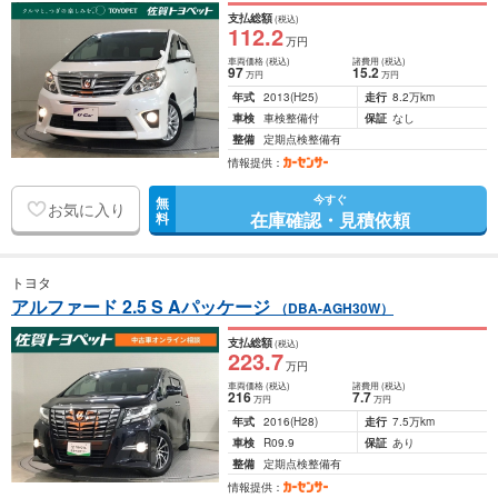
支払総額
(税込)
112
.2
万円
車両価格
(税込)
諸費用
(税込)
97
15
.2
万円
万円
年式
2013
(H25)
走行
8.2万km
車検
車検整備付
保証
なし
整備
定期点検整備有
情報提供：
今すぐ
無
お気に入り
在庫確認・見積依頼
料
トヨタ
アルファード 2.5 S Aパッケージ
（DBA-AGH30W）
支払総額
(税込)
223
.7
万円
車両価格
(税込)
諸費用
(税込)
216
7
.7
万円
万円
年式
2016
(H28)
走行
7.5万km
車検
R09.9
保証
あり
整備
定期点検整備有
情報提供：