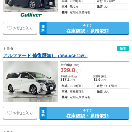
年式
2020
(R2)
走行
3.7万km
車検
R09.6
保証
あり
整備
定期点検整備有
今すぐ
無
お気に入り
在庫確認・見積依頼
料
トヨタ
新着
アルファード 修復歴無し
（DBA-AGH30W）
支払総額
(税込)
329
.8
万円
車両価格
(税込)
諸費用
(税込)
317
.2
12
.6
万円
万円
年式
2019
(R1)
走行
11.4万km
車検
車検整備付
保証
あり
整備
定期点検整備有
今すぐ
無
お気に入り
在庫確認・見積依頼
料