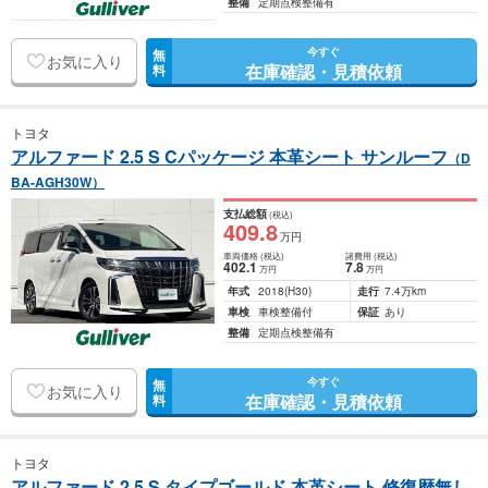
整備
定期点検整備有
今すぐ
無
お気に入り
在庫確認・見積依頼
料
トヨタ
アルファード 2.5 S Cパッケージ 本革シート サンルーフ
（D
BA-AGH30W）
支払総額
(税込)
409
.8
万円
車両価格
(税込)
諸費用
(税込)
402
.1
7
.8
万円
万円
年式
2018
(H30)
走行
7.4万km
車検
車検整備付
保証
あり
整備
定期点検整備有
今すぐ
無
お気に入り
在庫確認・見積依頼
料
トヨタ
アルファード 2.5 S タイプゴールド 本革シート 修復歴無し