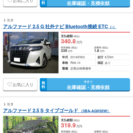
お気に入り
在庫確認・見積依頼
料
トヨタ
アルファード 2.5 G 社外ナビ Bluetooth接続 ETC
（-）
支払総額
(税込)
340
.8
万円
車両価格
(税込)
諸費用
(税込)
339
1
.8
万円
万円
年式
2018
(H30)
走行
6万km
車検
R08.10
保証
あり
整備
定期点検整備有
今すぐ
無
お気に入り
在庫確認・見積依頼
料
トヨタ
アルファード 2.5 S タイプゴールド
（3BA-AGH30W）
支払総額
(税込)
319
.9
万円
車両価格
(税込)
諸費用
(税込)