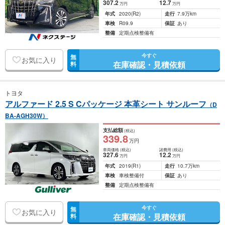
307
.2
12
.7
万円
万円
年式
2020
(R2)
走行
7.9万km
車検
R09.9
保証
あり
整備
定期点検整備有
今すぐ
無
お気に入り
在庫確認・見積依頼
料
トヨタ
アルファード 2.5 S Cパッケージ 本革シート サンルーフ
（D
BA-AGH30W）
支払総額
(税込)
339
.8
万円
車両価格
(税込)
諸費用
(税込)
327
.6
12
.2
万円
万円
年式
2019
(R1)
走行
10.7万km
車検
車検整備付
保証
あり
整備
定期点検整備有
今すぐ
無
お気に入り
在庫確認・見積依頼
料