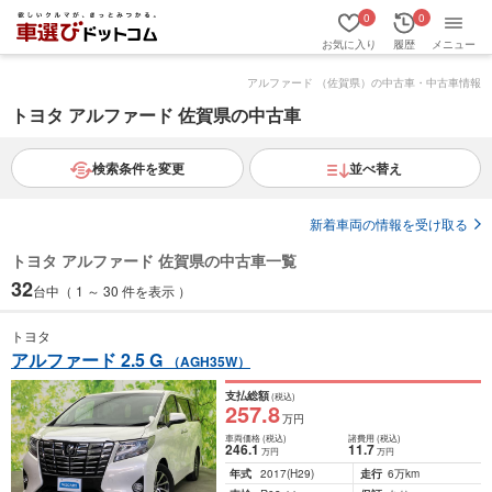
0
0
お気に入り
履歴
メニュー
アルファード （佐賀県）の中古車・中古車情報
トヨタ アルファード 佐賀県の中古車
検索条件を変更
並べ替え
新着車両の情報を受け取る
トヨタ アルファード 佐賀県の中古車一覧
32
台中（ 1 ～ 30 件を表示 ）
トヨタ
アルファード 2.5 G
（AGH35W）
支払総額
(税込)
257
.8
万円
車両価格
(税込)
諸費用
(税込)
246
.1
11
.7
万円
万円
年式
2017
(H29)
走行
6万km