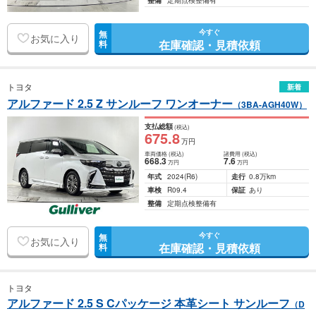
整備
定期点検整備有
今すぐ
無
お気に入り
在庫確認・見積依頼
料
トヨタ
新着
アルファード 2.5 Z サンルーフ ワンオーナー
（3BA-AGH40W）
支払総額
(税込)
675
.8
万円
車両価格
(税込)
諸費用
(税込)
668
.3
7
.6
万円
万円
年式
2024
(R6)
走行
0.8万km
車検
R09.4
保証
あり
整備
定期点検整備有
今すぐ
無
お気に入り
在庫確認・見積依頼
料
トヨタ
アルファード 2.5 S Cパッケージ 本革シート サンルーフ
（D