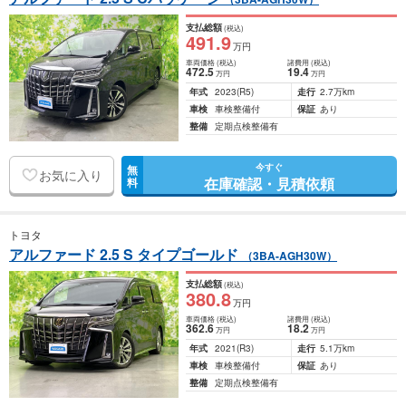
支払総額
(税込)
491
.9
万円
車両価格
(税込)
諸費用
(税込)
472
.5
19
.4
万円
万円
年式
2023
(R5)
走行
2.7万km
車検
車検整備付
保証
あり
整備
定期点検整備有
今すぐ
無
お気に入り
在庫確認・見積依頼
料
トヨタ
アルファード 2.5 S タイプゴールド
（3BA-AGH30W）
支払総額
(税込)
380
.8
万円
車両価格
(税込)
諸費用
(税込)
362
.6
18
.2
万円
万円
年式
2021
(R3)
走行
5.1万km
車検
車検整備付
保証
あり
整備
定期点検整備有