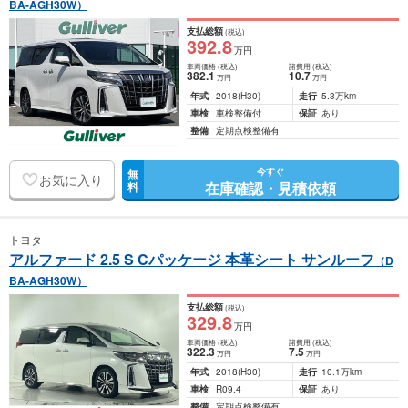
BA-AGH30W）
支払総額
(税込)
392
.8
万円
車両価格
(税込)
諸費用
(税込)
382
.1
10
.7
万円
万円
年式
2018
(H30)
走行
5.3万km
車検
車検整備付
保証
あり
整備
定期点検整備有
今すぐ
無
お気に入り
在庫確認・見積依頼
料
トヨタ
アルファード 2.5 S Cパッケージ 本革シート サンルーフ
（D
BA-AGH30W）
支払総額
(税込)
329
.8
万円
車両価格
(税込)
諸費用
(税込)
322
.3
7
.5
万円
万円
年式
2018
(H30)
走行
10.1万km
車検
R09.4
保証
あり
整備
定期点検整備有