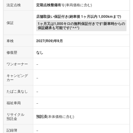
法定点検
定期点検整備有り
(車両価格に含む)
店舗取扱い保証付き(納車後 1ヶ月以内 1,000kmまで)
保証
1ヶ月又は1,000キロの無料保証付きです!新車時からの
保証継承も可能です(*^^*)
車検
2027(R09)年9月
修復歴
なし
ワンオーナー
−
キャンピング
−
カー
たばこ臭なし
−
福祉車両
−
リサイクル
預託済
(本体価格に含む)
預託金
記録簿
−