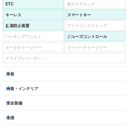
ETC
集中ドアロック
キーレス
スマートキー
盗難防止装置
アイドリングストップ
パーキングアシスト
クルーズコントロール
ターボチャージャー
スーパーチャージャー
ドライブレコーダー：
-
外装
ヘッドライト
フロントフォグランプ
内装・インテリア
アルミホイール：
あり
3列シート
フルフラットシート
安全装備
スライドドア：
-
ベンチシート
パワーシート
トラクションコントロール
仕様
サンルーフ/ガラスルーフ
本革シート
キャプテンシート
レーンキープアシスト
横滑り防止装置