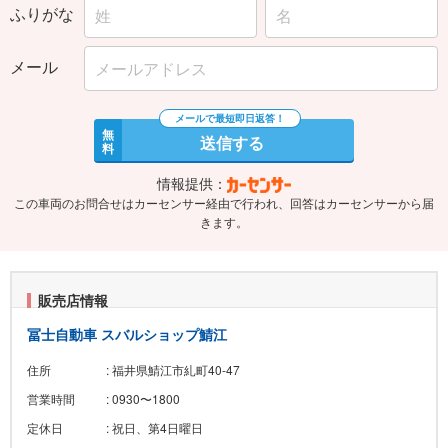
ふりがな
メール
無
送信する
料
情報提供：
この車両のお問合せはカーセンサー経由で行われ、回答はカーセンサーから届
きます。
販売店情報
冨士自動車 スバルショップ鯖江
住所
: 福井県鯖江市糺町40-47
営業時間
: 0930〜1800
定休日
: 祝日、第4日曜日