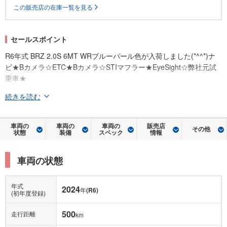
この販売店の在庫一覧を見る
セールスポイント
R6年式 BRZ 2.0S 6MT WRブルーパール色が入荷しました(*^^*)ナ
ビ★Bカメラ☆ETC★Bカメラ☆STIマフラー★EyeSight☆弊社元試
乗車★
続きを読む
車両の
車両の
車両の
販売店
その他
状態
装備
スペック
情報
車両の状態
年式
2024
年
(R6)
(初年度登録)
500
走行距離
km