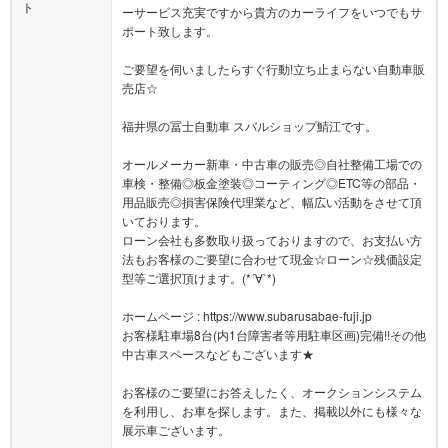
ト
ーサービス充実ですから貴方のカーライフをいつでもサ
ポート致します。
ご要望を伺いましたらすぐ行動!立ち止まらない自動車販
売店☆
福井県の冨士自動車 スバルショップ鯖江です。
オールメーカー新車・中古車の販売◎自社整備工場での
車検・整備◎板金塗装◎コーティング◎ETC等の部品・
用品販売◎損害保険代理業など、幅広い活動をさせて頂
いております。
ローン会社も多数取り扱っておりますので、お支払い方
法もお客様のご要望に合わせて現金☆ローン☆残価設定
型等ご選択頂けます。(*´∀`*)
ホームページ : https://www.subarusabae-fuji.jp
お客様駐車場8台(内1台障害者等用駐車区画)完備!!その他
中古車スペースなどもございます★
お客様のご要望にお答えしたく、オークションシステム
を利用し、お車を探します。また、掲載以外にも様々な
展示車ございます。