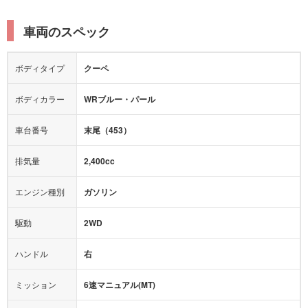
電動リアゲート
リフトアップ
寒冷地仕様
オットマン
ウォークスルー
衝突被害軽減プレーキ
衝突安全ボディー
ルーフレール
エアサスペンション
車両のスペック
シートヒーター
シートエアコン
障害物センサー
全周囲カメラ
エアロパーツ
ローダウン
カーナビ：
メモリーナビ他
ボディタイプ
クーペ
カメラ：
バック
全塗装済
テレビ：
ワンセグ
エアバッグ：
4エアバッグ
ボディカラー
WRブルー・パール
映像：
-
衝撃緩和ヘッドレスト
車台番号
末尾（453）
オーディオ：
-
モニター：
-
排気量
2,400cc
ミュージックプレイヤー接続可
ABS
サポカー
エンジン種別
ガソリン
後席モニター
1500W給電
アクセル踏み間違い（誤発進）防止装置
駆動
2WD
アダプティブクルーズコントロール
ハンドル
右
ヒルディセントコントロール
オートマチックハイビーム
ミッション
6速マニュアル(MT)