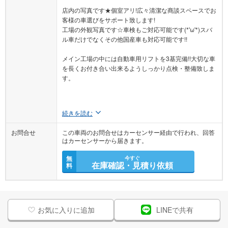
店内の写真です★個室アリ!広々清潔な商談スペースでお
客様の車選びをサポート致します!
工場の外観写真です☆車検もご対応可能です(*'ω'*)スバ
ル車だけでなくその他国産車も対応可能です!!
メイン工場の中には自動車用リフトを3基完備!!大切な車
を長くお付き合い出来るようしっかり点検・整備致しま
す。
続きを読む
お問合せ
この車両のお問合せはカーセンサー経由で行われ、回答
はカーセンサーから届きます。
無
今すぐ
在庫確認・見積り依頼
料
お気に入りに追加
LINEで共有