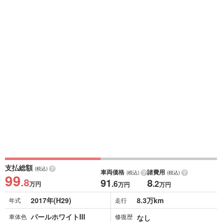
支払総額
(税込)
車両価格
諸費用
(税込)
(税込)
99
.8
91
8
.6
.2
万円
万円
万円
2017年(H29)
8.3万km
年式
走行
パールホワイトIII
車体色
修復歴
なし