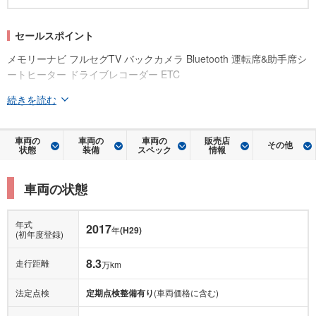
セールスポイント
メモリーナビ フルセグTV バックカメラ Bluetooth 運転席&助手席シ
ートヒーター ドライブレコーダー ETC
続きを読む
車両の
車両の
車両の
販売店
その他
状態
装備
スペック
情報
車両の状態
年式
2017
年
(H29)
(初年度登録)
8.3
走行距離
万km
法定点検
定期点検整備有り
(車両価格に含む)