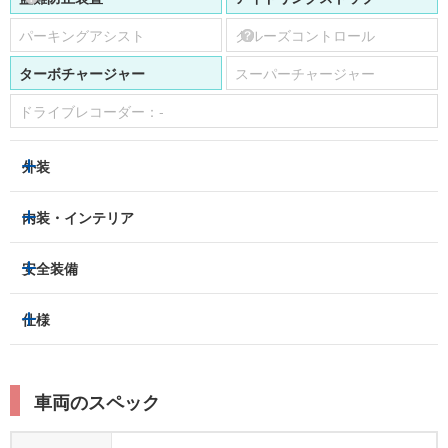
パーキングアシスト
クルーズコントロール
ターボチャージャー
スーパーチャージャー
ドライブレコーダー：
-
外装
ヘッドライト
フロントフォグランプ
内装・インテリア
アルミホイール：
あり
3列シート
フルフラットシート
安全装備
スライドドア：
-
ベンチシート
パワーシート
トラクションコントロール
仕様
サンルーフ/ガラスルーフ
本革シート
キャプテンシート
レーンキープアシスト
横滑り防止装置
電動リアゲート
リフトアップ
寒冷地仕様
オットマン
ウォークスルー
衝突被害軽減プレーキ
衝突安全ボディー
ルーフレール
エアサスペンション
車両のスペック
シートヒーター
シートエアコン
障害物センサー
全周囲カメラ
エアロパーツ
ローダウン