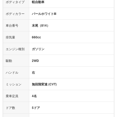
カーナビ：
メモリーナビ他
ボディタイプ
軽自動車
カメラ：
バック
全塗装済
テレビ：
フルセグ
エアバッグ：
4エアバッグ
ボディカラー
パールホワイトIII
映像：
-
衝撃緩和ヘッドレスト
車台番号
末尾（814）
オーディオ：
-
モニター：
-
排気量
660cc
ミュージックプレイヤー接続可
ABS
サポカー
エンジン種別
ガソリン
後席モニター
1500W給電
アクセル踏み間違い（誤発進）防止装置
駆動
2WD
アダプティブクルーズコントロール
ハンドル
右
ヒルディセントコントロール
オートマチックハイビーム
ミッション
無段階変速 (CVT)
乗車定員
4名
ドア数
5ドア