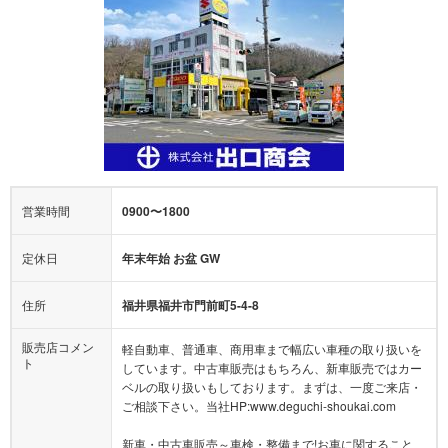
営業時間
0900〜1800
定休日
年末年始 お盆 GW
住所
福井県福井市門前町5-4-8
販売店コメン
軽自動車、普通車、商用車まで幅広い車種の取り扱いを
ト
しています。中古車販売はもちろん、新車販売ではカー
ベルの取り扱いもしております。まずは、一度ご来店・
ご相談下さい。当社HP:www.deguchi-shoukai.com
新車・中古車販売～車検・整備まで!お車に関すること