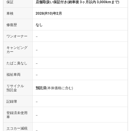
保証
店舗取扱い保証付き(納車後 3ヶ月以内 3,000kmまで)
車検
2028(R10)年2月
修復歴
なし
ワンオーナー
−
キャンピング
−
カー
たばこ臭なし
−
福祉車両
−
リサイクル
預託済
(本体価格に含む)
預託金
記録簿
−
登録済未使用
−
車
エコカー減税
−