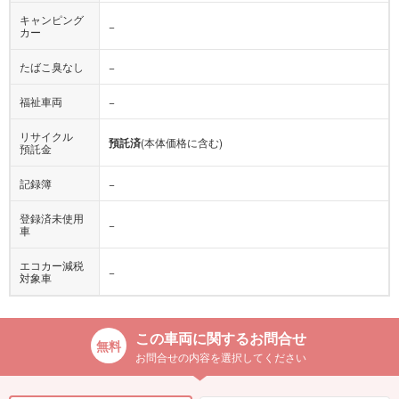
キャンピング
−
カー
たばこ臭なし
−
福祉車両
−
リサイクル
預託済
(本体価格に含む)
預託金
記録簿
−
登録済未使用
−
車
エコカー減税
−
対象車
この車両に関するお問合せ
お問合せの内容を選択してください