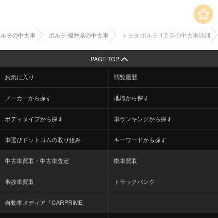
ポルテの中古車
ポルテ 福井県の中古車
トヨタ ポルテ 1.5 G の中古車詳細
PAGE TOP
お気に入り
閲覧履歴
メーカーから探す
地域から探す
ボディタイプから探す
車ランキングから探す
車選びドットコムの取り組み
キーワードから探す
中古車買取・中古車査定
廃車買取
事故車買取
トラックバンク
自動車メディア「CARPRIME」