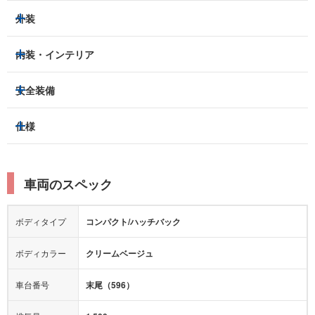
外装
ヘッドライト
フロントフォグランプ
内装・インテリア
アルミホイール：
-
3列シート
フルフラットシート
安全装備
スライドドア：
片側（電動）
ベンチシート
パワーシート
トラクションコントロール
仕様
サンルーフ/ガラスルーフ
本革シート
キャプテンシート
レーンキープアシスト
横滑り防止装置
電動リアゲート
リフトアップ
寒冷地仕様
オットマン
ウォークスルー
衝突被害軽減プレーキ
衝突安全ボディー
ルーフレール
エアサスペンション
車両のスペック
シートヒーター
シートエアコン
障害物センサー
全周囲カメラ
エアロパーツ
ローダウン
カーナビ：
メモリーナビ他
ボディタイプ
コンパクト/ハッチバック
カメラ：
バック
全塗装済
テレビ：
フルセグ
エアバッグ：
ダブルエアバッグ
ボディカラー
クリームベージュ
映像：
-
衝撃緩和ヘッドレスト
車台番号
末尾（596）
オーディオ：
-
モニター：
-