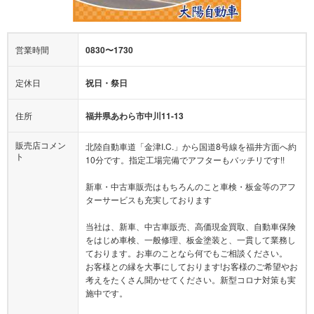
営業時間
0830〜1730
定休日
祝日・祭日
住所
福井県あわら市中川11-13
販売店コメン
北陸自動車道「金津I.C.」から国道8号線を福井方面へ約
ト
10分です。指定工場完備でアフターもバッチリです!!
新車・中古車販売はもちろんのこと車検・板金等のアフ
ターサービスも充実しております
当社は、新車、中古車販売、高価現金買取、自動車保険
をはじめ車検、一般修理、板金塗装と、一貫して業務し
ております。お車のことなら何でもご相談ください。
お客様との縁を大事にしております!お客様のご希望やお
考えをたくさん聞かせてください。新型コロナ対策も実
施中です。