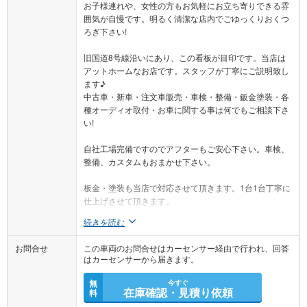
お子様連れや、女性の方もお気軽にお立ち寄りできる雰
囲気が自慢です。明るく清潔な店内でごゆっくりおくつ
ろぎ下さい!
旧国道8号線沿いにあり、この看板が目印です。当店は
アットホームなお店です。スタッフが丁寧にご説明致し
ます♪
中古車・新車・注文車販売・車検・整備・鈑金塗装・各
種オーディオ取付・お車に関する事は何でもご相談下さ
い!
自社工場完備ですのでアフターもご安心下さい。車検、
整備、カスタムもおまかせ下さい。
板金・塗装も当店で対応させて頂きます。1台1台丁寧に
仕上げさせて頂きます。
続きを読む
お問合せ
この車両のお問合せはカーセンサー経由で行われ、回答
はカーセンサーから届きます。
無
今すぐ
在庫確認・見積り依頼
料