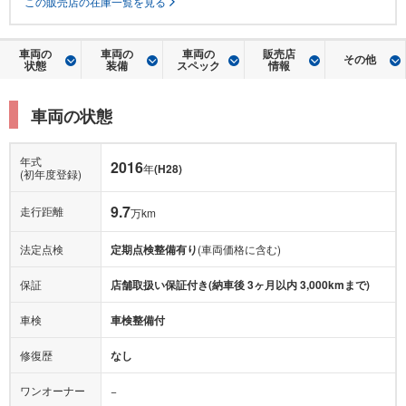
この販売店の在庫一覧を見る
車両の
車両の
車両の
販売店
その他
状態
装備
スペック
情報
車両の状態
年式
2016
年
(H28)
(初年度登録)
9.7
走行距離
万km
法定点検
定期点検整備有り
(車両価格に含む)
保証
店舗取扱い保証付き(納車後 3ヶ月以内 3,000kmまで)
車検
車検整備付
修復歴
なし
ワンオーナー
−