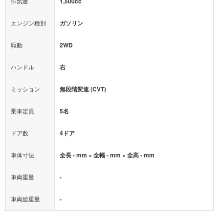
排気量
1,500cc
ミュージックプレイヤー接続可
ABS
サポカー
エンジン種別
ガソリン
後席モニター
1500W給電
アクセル踏み間違い（誤発進）防止装置
駆動
2WD
アダプティブクルーズコントロール
ハンドル
右
ヒルディセントコントロール
オートマチックハイビーム
ミッション
無段階変速 (CVT)
乗車定員
5名
ドア数
4ドア
車体寸法
全長 - mm × 全幅 - mm × 全高 - mm
車両重量
-
車両総重量
-