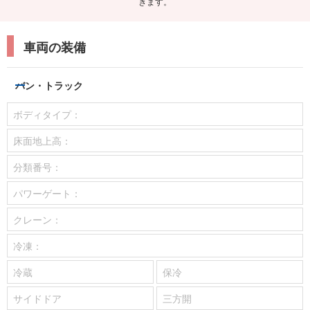
きます。
車両の装備
バン・トラック
ボディタイプ：
床面地上高：
分類番号：
パワーゲート：
クレーン：
冷凍：
冷蔵
保冷
サイドドア
三方開