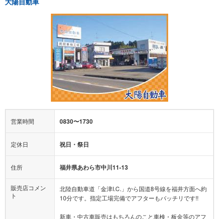
大陽自動車
営業時間
0830〜1730
定休日
祝日・祭日
住所
福井県あわら市中川11-13
販売店コメン
北陸自動車道「金津I.C.」から国道8号線を福井方面へ約
ト
10分です。指定工場完備でアフターもバッチリです!!
新車・中古車販売はもちろんのこと車検・板金等のアフ