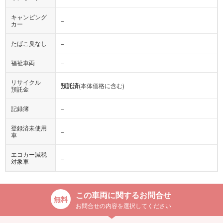
キャンピング
−
カー
たばこ臭なし
−
福祉車両
−
リサイクル
預託済
(本体価格に含む)
預託金
記録簿
−
登録済未使用
−
車
エコカー減税
−
対象車
この車両に関するお問合せ
お問合せの内容を選択してください