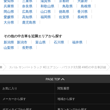
愛知県
三重県
滋賀県
京都府
大阪府
兵庫県
奈良県
和歌山県
鳥取県
島根県
岡山県
広島県
山口県
徳島県
香川県
愛媛県
高知県
福岡県
佐賀県
長崎県
大分県
鹿児島県
その他の中古車を近隣エリアから探す
新潟県
新潟市
富山県
石川県
福井県
山梨県
長野県
車
スバル サンバートラック KCエアコン・パワステ3方開 4WDの中古車詳細
PAGE TOP
お気に入り
閲覧履歴
メーカーから探す
地域から探す
ボディタイプから探す
車ランキングから探す