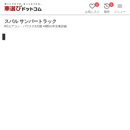
0
0
お気に入り
履歴
メニュー
スバル サンバートラック
KCエアコン・パワステ3方開 4WDの中古車詳細