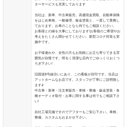
ターサービスも充実しております
当社は、新車、中古車販売、高価現金買取、自動車保険
をはじめ車検、一般修理、板金塗装と、一貫して業務し
ております。お車のことなら何でもご相談ください。
お客様との縁を大事にしております!お客様のご希望やお
考えをたくさん聞かせてください。新型コロナ対策も実
施中です。
お子様連れや、女性の方もお気軽にお立ち寄りできる雰
囲気が自慢です。明るく清潔な店内でごゆっくりおくつ
ろぎ下さい!
旧国道8号線沿いにあり、この看板が目印です。当店は
アットホームなお店です。スタッフが丁寧にご説明致し
ます♪
中古車・新車・注文車販売・車検・整備・鈑金塗装・各
種オーディオ取付・お車に関する事は何でもご相談下さ
い!
自社工場完備ですのでアフターもご安心下さい。車検、
整備、カスタムもおまかせ下さい。