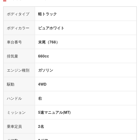
シートヒーター
シートエアコン
ドライブレコーダー：
-
障害物センサー
全周囲カメラ
エアロパーツ
ローダウン
カーナビ：
-
ボディタイプ
軽トラック
カメラ：
-
全塗装済
テレビ：
-
エアバッグ：
あり
ボディカラー
ピュアホワイト
映像：
-
衝撃緩和ヘッドレスト
車台番号
末尾（768）
オーディオ：
-
モニター：
-
排気量
660cc
ミュージックプレイヤー接続可
ABS
サポカー
エンジン種別
ガソリン
後席モニター
1500W給電
アクセル踏み間違い（誤発進）防止装置
駆動
4WD
アダプティブクルーズコントロール
ハンドル
右
ヒルディセントコントロール
オートマチックハイビーム
ミッション
5速マニュアル(MT)
乗車定員
2名