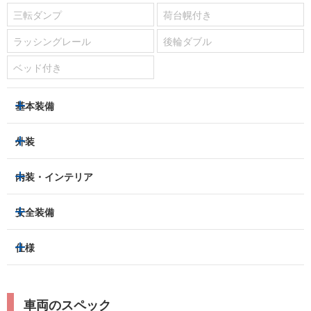
三転ダンプ
荷台幌付き
ラッシングレール
後輪ダブル
ベッド付き
基本装備
パワーステアリング
パワーウィンドウ
外装
エアコン：
あり
ヘッドライト
フロントフォグランプ
内装・インテリア
ETC
集中ドアロック
アルミホイール：
-
3列シート
フルフラットシート
安全装備
キーレス
スマートキー
スライドドア：
-
ベンチシート
パワーシート
盗難防止装置
アイドリングストップ
トラクションコントロール
仕様
サンルーフ/ガラスルーフ
本革シート
キャプテンシート
パーキングアシスト
クルーズコントロール
レーンキープアシスト
横滑り防止装置
電動リアゲート
リフトアップ
寒冷地仕様
オットマン
ウォークスルー
ターボチャージャー
スーパーチャージャー
衝突被害軽減プレーキ
衝突安全ボディー
ルーフレール
エアサスペンション
車両のスペック