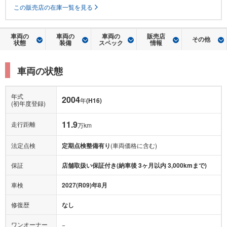
この販売店の在庫一覧を見る
車両の
車両の
車両の
販売店
その他
状態
装備
スペック
情報
車両の状態
年式
2004
年
(H16)
(初年度登録)
11.9
走行距離
万km
法定点検
定期点検整備有り
(車両価格に含む)
保証
店舗取扱い保証付き(納車後 3ヶ月以内 3,000kmまで)
車検
2027(R09)年8月
修復歴
なし
ワンオーナー
−