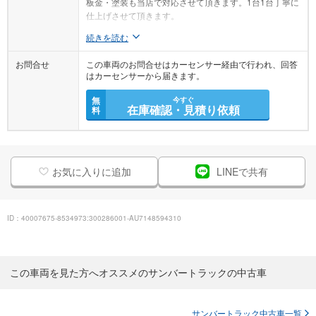
板金・塗装も当店で対応させて頂きます。1台1台丁寧に
仕上げさせて頂きます。
続きを読む
お問合せ
この車両のお問合せはカーセンサー経由で行われ、回答
はカーセンサーから届きます。
無
今すぐ
在庫確認・見積り依頼
料
お気に入りに追加
LINEで共有
ID：40007675-8534973:300286001-AU7148594310
この車両を見た方へオススメのサンバートラックの中古車
サンバートラック中古車一覧