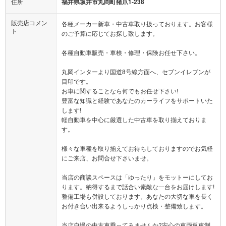
住所
福井県坂井市丸岡町猪爪1-238
販売店コメン
各種メーカー新車・中古車取り扱っております。お客様
ト
のご予算に応じてお探し致します。
各種自動車販売・車検・修理・保険お任せ下さい。
丸岡インターより国道8号線方面へ、セブンイレブンが
目印です。
お車に関することなら何でもお任せ下さい!
豊富な知識と経験であなたのカーライフをサポートいた
します!
軽自動車を中心に厳選した中古車を取り揃えておりま
す。
様々な車種を取り揃えてお待ちしておりますのでお気軽
にご来店、お問合せ下さいませ。
当店の商談スペースは「ゆったり」をモットーにしてお
ります。納得するまで話合い素敵な一台をお届けします!
整備工場も併設しております。あなたの大切な車を長く
お付き合い出来るようしっかり点検・整備致します。
当店自慢の中古車乗ってみませんか?安心の車両返車制