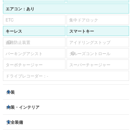
エアコン：
あり
ETC
集中ドアロック
キーレス
スマートキー
盗難防止装置
アイドリングストップ
パーキングアシスト
クルーズコントロール
ターボチャージャー
スーパーチャージャー
ドライブレコーダー：
-
外装
ヘッドライト
フロントフォグランプ
内装・インテリア
アルミホイール：
-
3列シート
フルフラットシート
安全装備
スライドドア：
-
ベンチシート
パワーシート