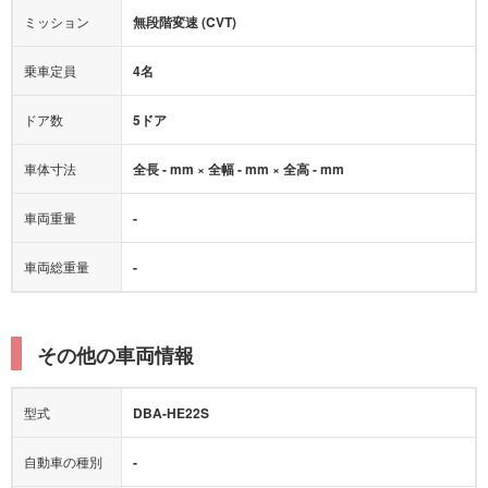
オートマチックハイビーム
ミッション
無段階変速 (CVT)
乗車定員
4名
ドア数
5ドア
車体寸法
全長 - mm × 全幅 - mm × 全高 - mm
車両重量
-
車両総重量
-
その他の車両情報
型式
DBA-HE22S
自動車の種別
-