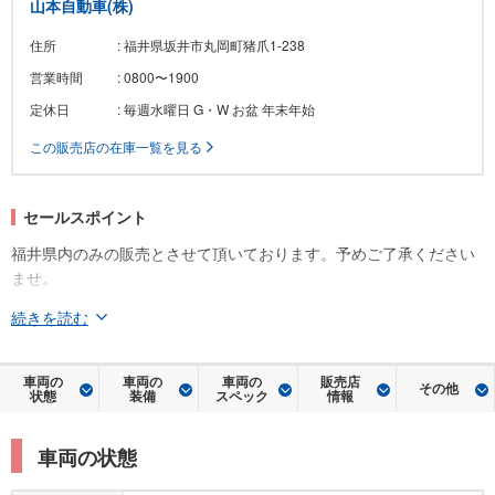
山本自動車(株)
住所
: 福井県坂井市丸岡町猪爪1-238
営業時間
: 0800〜1900
定休日
: 毎週水曜日 G・W お盆 年末年始
この販売店の在庫一覧を見る
セールスポイント
福井県内のみの販売とさせて頂いております。予めご了承ください
ませ。
続きを読む
車両の
車両の
車両の
販売店
その他
状態
装備
スペック
情報
車両の状態