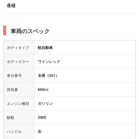
トラクションコントロール
仕様
サンルーフ/ガラスルーフ
本革シート
キャプテンシート
レーンキープアシスト
横滑り防止装置
電動リアゲート
リフトアップ
寒冷地仕様
オットマン
ウォークスルー
衝突被害軽減プレーキ
衝突安全ボディー
ルーフレール
エアサスペンション
車両のスペック
シートヒーター
シートエアコン
障害物センサー
全周囲カメラ
エアロパーツ
ローダウン
カーナビ：
HDDナビ
ボディタイプ
軽自動車
カメラ：
バック
全塗装済
テレビ：
ワンセグ
エアバッグ：
ダブルエアバッグ
ボディカラー
ワインレッド
映像：
-
衝撃緩和ヘッドレスト
車台番号
末尾（351）
オーディオ：
CD
モニター：
-
排気量
660cc
ミュージックプレイヤー接続可
ABS
サポカー
エンジン種別
ガソリン
後席モニター
1500W給電
アクセル踏み間違い（誤発進）防止装置
駆動
2WD
アダプティブクルーズコントロール
ハンドル
右
ヒルディセントコントロール