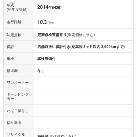
年式
2014
年
(H26)
(初年度登録)
10.3
走行距離
万km
法定点検
定期点検整備有り
(車両価格に含む)
保証
店舗取扱い保証付き(納車後 3ヶ月以内 3,000kmまで)
車検
車検整備付
修復歴
なし
ワンオーナー
−
キャンピング
−
カー
たばこ臭なし
−
福祉車両
−
リサイクル
預託済
(本体価格に含む)