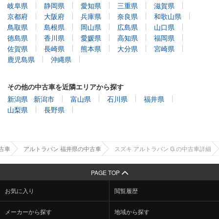
岐阜県
静岡県
愛知県
三重県
滋賀県
京都府
大阪府
兵庫県
奈良県
和歌山県
鳥取県
島根県
岡山県
広島県
山口県
徳島県
香川県
愛媛県
高知県
福岡県
佐賀県
長崎県
熊本県
大分県
宮崎県
鹿児島県
沖縄県
その他の中古車を近隣エリアから探す
新潟県
新潟市
富山県
石川県
福井県
山梨県
長野県
古車
アルトラパン 福井県の中古車
スズキ アルトラパン G の中古車詳細
PAGE TOP
お気に入り
閲覧履歴
メーカーから探す
地域から探す