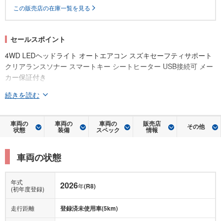
この販売店の在庫一覧を見る
セールスポイント
4WD LEDヘッドライト オートエアコン スズキセーフティサポート
クリアランスソナー スマートキー シートヒーター USB接続可 メー
カー保証付き
続きを読む
車両の
車両の
車両の
販売店
その他
状態
装備
スペック
情報
車両の状態
年式
2026
年
(R8)
(初年度登録)
走行距離
登録済未使用車(5km)