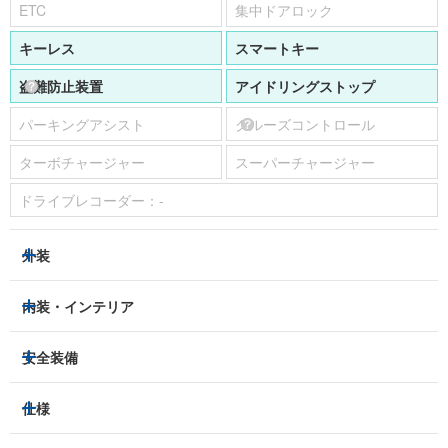
ETC
集中ドアロック
キーレス
スマートキー
盗難防止装置
アイドリングストップ
パーキングアシスト
クルーズコントロール
ターボチャージャー
スーパーチャージャー
ドライブレコーダー：
-
外装
LEDヘッドライト
フロントフォグランプ
内装・インテリア
アルミホイール：
-
3列シート
フルフラットシート
安全装備
スライドドア：
-
ベンチシート
パワーシート
トラクションコントロール
仕様
サンルーフ/ガラスルーフ
本革シート
キャプテンシート
レーンキープアシスト
横滑り防止装置