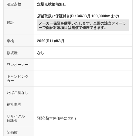
法定点検
定期点検整備無し
店舗取扱い保証付き(R.13年03月 100,000kmまで)
保証
メーカー保証を継承いたします。全国の該当ディーラ
ーで保証対象項目は無償で修理できます。
車検
2029(R11)年3月
修復歴
なし
ワンオーナー
−
キャンピング
−
カー
たばこ臭なし
−
福祉車両
−
リサイクル
預託済
(本体価格に含む)
預託金
記録簿
−