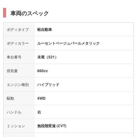
電動リアゲート
リフトアップ
寒冷地仕様
オットマン
ウォークスルー
衝突被害軽減プレーキ
衝突安全ボディー
ルーフレール
エアサスペンション
車両のスペック
シートヒーター
シートエアコン
障害物センサー
全周囲カメラ
エアロパーツ
ローダウン
カーナビ：
-
ボディタイプ
軽自動車
カメラ：
-
全塗装済
テレビ：
-
エアバッグ：
ダブルエアバッグ
ボディカラー
ルーセントベージュパールメタリック
映像：
-
衝撃緩和ヘッドレスト
車台番号
末尾（521）
オーディオ：
-
モニター：
-
排気量
660cc
ミュージックプレイヤー接続可
ABS
サポカー
エンジン種別
ハイブリッド
後席モニター
1500W給電
アクセル踏み間違い（誤発進）防止装置
駆動
4WD
アダプティブクルーズコントロール
ハンドル
右
ヒルディセントコントロール
オートマチックハイビーム
ミッション
無段階変速 (CVT)