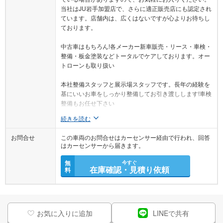
当社はJU岩手加盟店で、さらに適正販売店にも認定され
ています。店舗内は、広くはないですが心よりお待ちし
ております。
中古車はもちろん!各メーカー新車販売・リース・車検・
整備・板金塗装などトータルでケアしております。オー
トローンも取り扱い
本社整備スタッフと展示場スタッフです。長年の経験を
基にいいお車をしっかり整備してお引き渡しします!車検
整備もお任せ下さい
続きを読む
お問合せ
この車両のお問合せはカーセンサー経由で行われ、回答
はカーセンサーから届きます。
無
今すぐ
在庫確認・見積り依頼
料
お気に入りに追加
LINEで共有