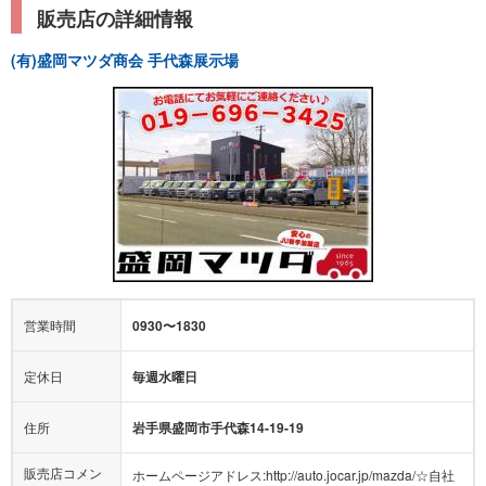
販売店の詳細情報
(有)盛岡マツダ商会 手代森展示場
営業時間
0930〜1830
定休日
毎週水曜日
住所
岩手県盛岡市手代森14-19-19
販売店コメン
ホームページアドレス:http://auto.jocar.jp/mazda/☆自社