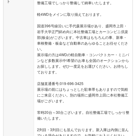
ト
整備工場でしっかり整備して納車いたします。
軽4WDをメインに取り揃えております。
国道396号線沿いに手代森展示場があり、盛岡市上田・
岩手大学正門斜め向に本社整備工場とカーコンビニ倶楽
部(板金)がございます。中古車はもちろんの事、新車・
車検整備・板金など自動車のあらゆることお任せくださ
い。
展示場の方は4WDの軽自動車・コンパクトカー・ミニバ
ンなど多数展示中!希望のお車も全国のオークションから
お探しします。ぜひ一度足をお運びください。お待ちし
ております。
店舗直通番号:019-696-3425
展示場の前にはちょっとした駐車帯もありますので気軽
にご来店ください。別の場所に盛岡市上田に本社整備工
場がございます。
常時20台～30台ございます。自社整備工場でしっかり整
備いたします。
2列目・3列目にも並んでおります。新入庫は内側に並ん
でいる場合がありますので、お気軽にお入りください。