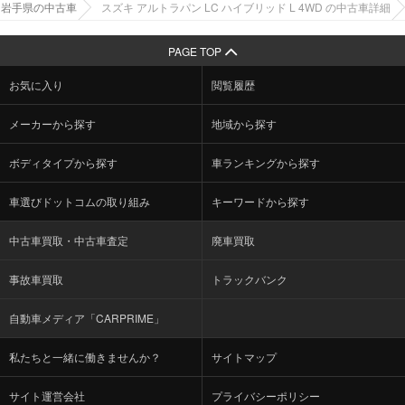
 岩手県の中古車
スズキ アルトラパン LC ハイブリッド L 4WD の中古車詳細
PAGE TOP
お気に入り
閲覧履歴
メーカーから探す
地域から探す
ボディタイプから探す
車ランキングから探す
車選びドットコムの取り組み
キーワードから探す
中古車買取・中古車査定
廃車買取
事故車買取
トラックバンク
自動車メディア「CARPRIME」
私たちと一緒に働きませんか？
サイトマップ
サイト運営会社
プライバシーポリシー