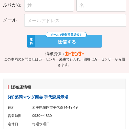
ふりがな
メール
無
送信する
料
情報提供：
この車両のお問合せはカーセンサー経由で行われ、回答はカーセンサーから届
きます。
販売店情報
(有)盛岡マツダ商会 手代森展示場
住所
: 岩手県盛岡市手代森14-19-19
営業時間
: 0930〜1830
定休日
: 毎週水曜日