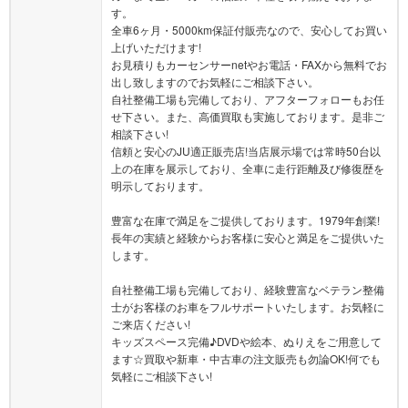
す。
全車6ヶ月・5000km保証付販売なので、安心してお買い
上げいただけます!
お見積りもカーセンサーnetやお電話・FAXから無料でお
出し致しますのでお気軽にご相談下さい。
自社整備工場も完備しており、アフターフォローもお任
せ下さい。また、高価買取も実施しております。是非ご
相談下さい!
信頼と安心のJU適正販売店!当店展示場では常時50台以
上の在庫を展示しており、全車に走行距離及び修復歴を
明示しております。
豊富な在庫で満足をご提供しております。1979年創業!
長年の実績と経験からお客様に安心と満足をご提供いた
します。
自社整備工場も完備しており、経験豊富なベテラン整備
士がお客様のお車をフルサポートいたします。お気軽に
ご来店ください!
キッズスペース完備♪DVDや絵本、ぬりえをご用意して
ます☆買取や新車・中古車の注文販売も勿論OK!何でも
気軽にご相談下さい!