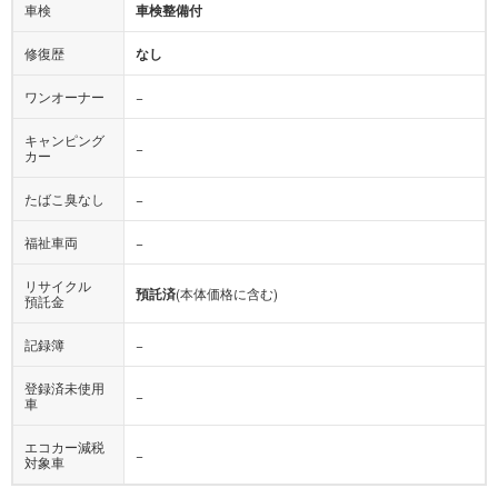
車検
車検整備付
修復歴
なし
ワンオーナー
−
キャンピング
−
カー
たばこ臭なし
−
福祉車両
−
リサイクル
預託済
(本体価格に含む)
預託金
記録簿
−
登録済未使用
−
車
エコカー減税
−
対象車