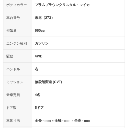
テレビ：
ワンセグ
エアバッグ：
ダブルエアバッグ
ボディカラー
プラムブラウンクリスタル・マイカ
映像：
DVD
衝撃緩和ヘッドレスト
車台番号
末尾（273）
オーディオ：
CD
モニター：
-
排気量
660cc
ミュージックプレイヤー接続可
ABS
サポカー
エンジン種別
ガソリン
後席モニター
1500W給電
アクセル踏み間違い（誤発進）防止装置
駆動
4WD
アダプティブクルーズコントロール
ハンドル
右
ヒルディセントコントロール
オートマチックハイビーム
ミッション
無段階変速 (CVT)
乗車定員
4名
ドア数
5ドア
車体寸法
全長 - mm × 全幅 - mm × 全高 - mm