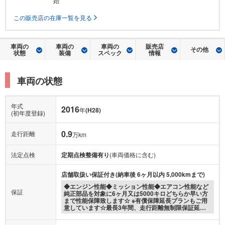
始
この販売店の在庫一覧を見る
車両の
車両の
車両の
販売店
その他
状態
装備
スペック
情報
車両の状態
年式
2016
年
(H28)
(初年度登録)
0.9
走行距離
万km
法定点検
定期点検整備有り
(車両価格に含む)
店舗取扱い保証付き(納車後 6ヶ月以内 5,000kmまで)
◆エンジン性能◆ミッション性能◆エアコン性能など
保証
純正部品を対象に6ヶ月又は5000キロどちらか早い方
まで性能保障致します☆ ※有償保障延長プランもご用
意しています☆最長3年間、走行距離無制限保証延…