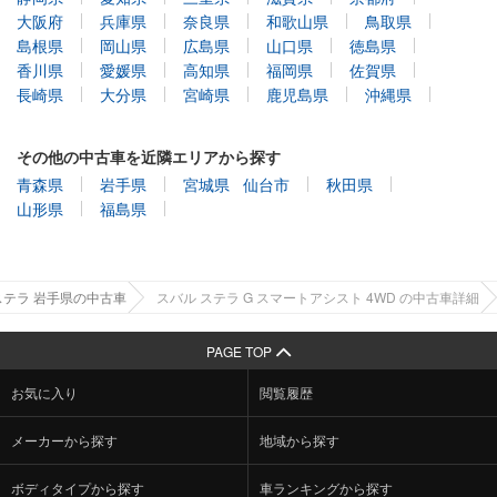
大阪府
兵庫県
奈良県
和歌山県
鳥取県
島根県
岡山県
広島県
山口県
徳島県
香川県
愛媛県
高知県
福岡県
佐賀県
長崎県
大分県
宮崎県
鹿児島県
沖縄県
その他の中古車を近隣エリアから探す
青森県
岩手県
宮城県
仙台市
秋田県
山形県
福島県
ステラ 岩手県の中古車
スバル ステラ G スマートアシスト 4WD の中古車詳細
PAGE TOP
お気に入り
閲覧履歴
メーカーから探す
地域から探す
ボディタイプから探す
車ランキングから探す