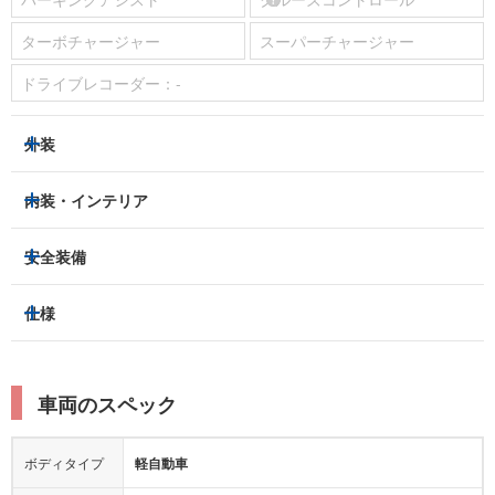
ターボチャージャー
スーパーチャージャー
ドライブレコーダー：
-
外装
ヘッドライト
フロントフォグランプ
内装・インテリア
アルミホイール：
あり
3列シート
フルフラットシート
安全装備
スライドドア：
-
ベンチシート
パワーシート
トラクションコントロール
仕様
サンルーフ/ガラスルーフ
本革シート
キャプテンシート
レーンキープアシスト
横滑り防止装置
電動リアゲート
リフトアップ
寒冷地仕様
オットマン
ウォークスルー
衝突被害軽減プレーキ
衝突安全ボディー
ルーフレール
エアサスペンション
車両のスペック
シートヒーター
シートエアコン
障害物センサー
全周囲カメラ
エアロパーツ
ローダウン
カーナビ：
メモリーナビ他
ボディタイプ
軽自動車
カメラ：
バック
全塗装済