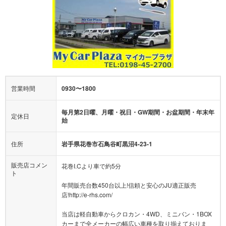
営業時間
0930〜1800
毎月第2日曜、月曜・祝日・GW期間・お盆期間・年末年
定休日
始
住所
岩手県花巻市石鳥谷町黒沼4-23-1
販売店コメン
花巻I.Cより車で約5分
ト
年間販売台数450台以上!信頼と安心のJU適正販売
店!http://e-rhs.com/
当店は軽自動車からクロカン・4WD、ミニバン・1BOX
カーまで全メーカーの幅広い車種を取り揃えておりま