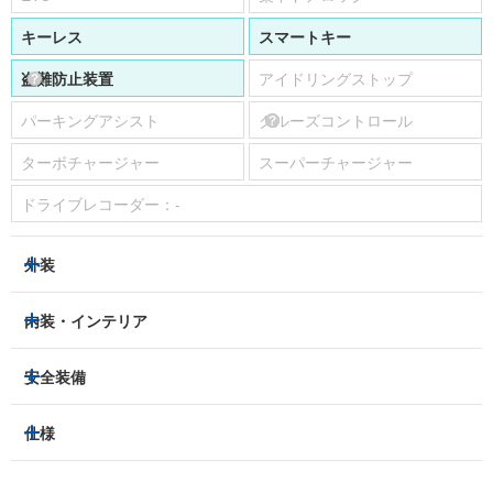
キーレス
スマートキー
盗難防止装置
アイドリングストップ
パーキングアシスト
クルーズコントロール
ターボチャージャー
スーパーチャージャー
ドライブレコーダー：
-
外装
LEDヘッドライト
フロントフォグランプ
内装・インテリア
アルミホイール：
あり
3列シート
フルフラットシート
安全装備
スライドドア：
両側（電動）
ベンチシート
パワーシート
トラクションコントロール
仕様
サンルーフ/ガラスルーフ
本革シート
キャプテンシート
レーンキープアシスト
横滑り防止装置
電動リアゲート
リフトアップ
寒冷地仕様
オットマン
ウォークスルー
衝突被害軽減プレーキ
衝突安全ボディー