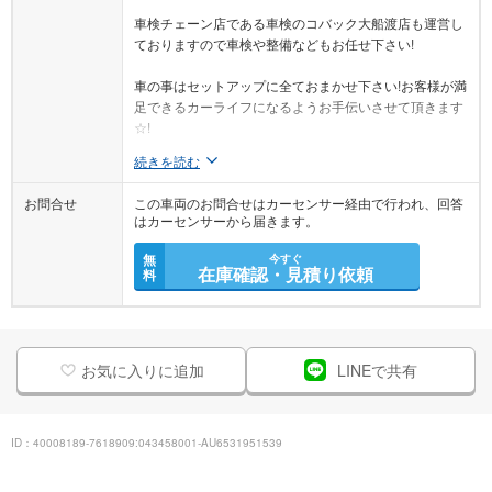
車検チェーン店である車検のコバック大船渡店も運営し
ておりますので車検や整備などもお任せ下さい!
車の事はセットアップに全ておまかせ下さい!お客様が満
足できるカーライフになるようお手伝いさせて頂きます
☆!
続きを読む
お問合せ
この車両のお問合せはカーセンサー経由で行われ、回答
はカーセンサーから届きます。
無
今すぐ
在庫確認・見積り依頼
料
お気に入りに追加
LINEで共有
ID：40008189-7618909:043458001-AU6531951539