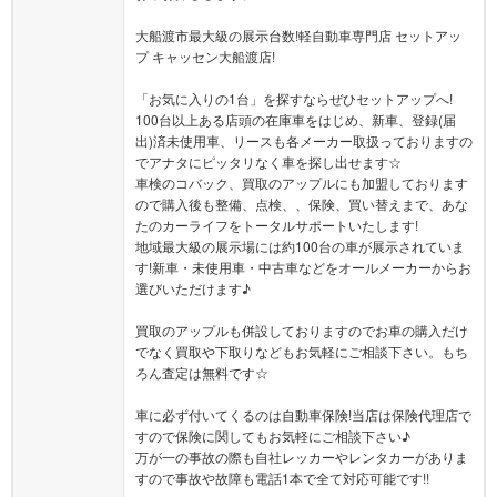
大船渡市最大級の展示台数!軽自動車専門店 セットアッ
プ キャッセン大船渡店!
「お気に入りの1台」を探すならぜひセットアップへ!
100台以上ある店頭の在庫車をはじめ、新車、登録(届
出)済未使用車、リースも各メーカー取扱っておりますの
でアナタにピッタリなく車を探し出せます☆
車検のコバック、買取のアップルにも加盟しております
ので購入後も整備、点検、、保険、買い替えまで、あな
たのカーライフをトータルサポートいたします!
地域最大級の展示場には約100台の車が展示されていま
す!新車・未使用車・中古車などをオールメーカーからお
選びいただけます♪
買取のアップルも併設しておりますのでお車の購入だけ
でなく買取や下取りなどもお気軽にご相談下さい。もち
ろん査定は無料です☆
車に必ず付いてくるのは自動車保険!当店は保険代理店で
すので保険に関してもお気軽にご相談下さい♪
万が一の事故の際も自社レッカーやレンタカーがありま
すので事故や故障も電話1本で全て対応可能です!!