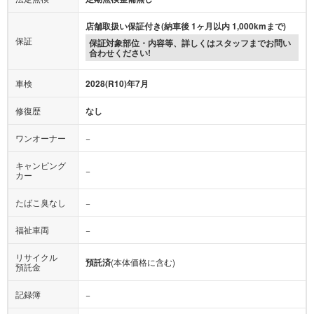
店舗取扱い保証付き(納車後 1ヶ月以内 1,000kmまで)
保証
保証対象部位・内容等、詳しくはスタッフまでお問い
合わせください!
車検
2028(R10)年7月
修復歴
なし
ワンオーナー
−
キャンピング
−
カー
たばこ臭なし
−
福祉車両
−
リサイクル
預託済
(本体価格に含む)
預託金
記録簿
−
登録済未使用