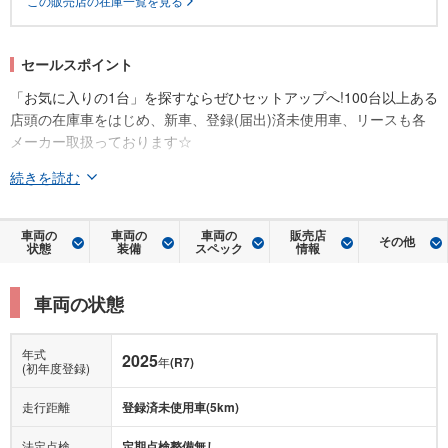
セールスポイント
「お気に入りの1台」を探すならぜひセットアップへ!100台以上ある
店頭の在庫車をはじめ、新車、登録(届出)済未使用車、リースも各
メーカー取扱っております☆
続きを読む
車両の
車両の
車両の
販売店
その他
状態
装備
スペック
情報
車両の状態
年式
2025
年
(R7)
(初年度登録)
走行距離
登録済未使用車(5km)
法定点検
定期点検整備無し