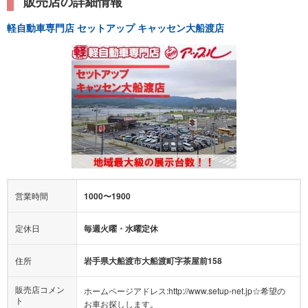
軽自動車専門店 セットアップ キャッセン大船渡店
営業時間
1000〜1900
定休日
毎週火曜・水曜定休
住所
岩手県大船渡市大船渡町字茶屋前158
販売店コメン
ホームページアドレス:http://www.setup-net.jp☆希望の
ト
お車お探しします。