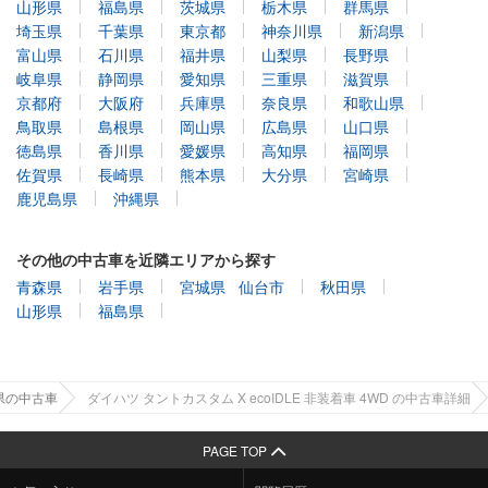
埼玉県
千葉県
東京都
神奈川県
新潟県
富山県
石川県
福井県
山梨県
長野県
岐阜県
静岡県
愛知県
三重県
滋賀県
京都府
大阪府
兵庫県
奈良県
和歌山県
鳥取県
島根県
岡山県
広島県
山口県
徳島県
香川県
愛媛県
高知県
福岡県
佐賀県
長崎県
熊本県
大分県
宮崎県
鹿児島県
沖縄県
その他の中古車を近隣エリアから探す
青森県
岩手県
宮城県
仙台市
秋田県
山形県
福島県
県の中古車
ダイハツ タントカスタム X ecoIDLE 非装着車 4WD の中古車詳細
PAGE TOP
お気に入り
閲覧履歴