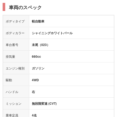
ルーフレール
エアサスペンション
車両のスペック
シートヒーター
シートエアコン
障害物センサー
全周囲カメラ
エアロパーツ
ローダウン
カーナビ：
-
ボディタイプ
軽自動車
カメラ：
バック
全塗装済
テレビ：
-
エアバッグ：
4エアバッグ
ボディカラー
シャイニングホワイトパール
映像：
-
衝撃緩和ヘッドレスト
車台番号
末尾（023）
オーディオ：
-
モニター：
-
排気量
660cc
ミュージックプレイヤー接続可
ABS
サポカー
エンジン種別
ガソリン
後席モニター
1500W給電
アクセル踏み間違い（誤発進）防止装置
駆動
4WD
アダプティブクルーズコントロール
ハンドル
右
ヒルディセントコントロール
オートマチックハイビーム
ミッション
無段階変速 (CVT)
乗車定員
4名